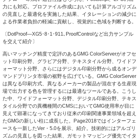
力にも対応。プロファイル作成においても計算アルゴリズム
の見直しと最適化を実施した結果、イタレーションの減少に
よる作業者負担の軽減に貢献し、視覚的に色域を判断する。
〔DotProof―XG5･8･1･911､ProofControlなど出力サンプル
を交えて紹介〕
高いマッチング精度で定評のあるGMG ColorServerがオフセ
ット印刷分野、グラビア分野、テキスタイル分野、ワイドフ
ォーマット分野、さらにはデジタル印刷分野から成るオンデ
マンドプリンタ市場の裾野を広げている。GMG ColorServer
は異なる印刷方式、異なるメーカーの製品が混在する生産現
場で出力する色を管理するには最適なツールである。こうし
た中、ワイドフォーマット分野、デジタル印刷分野、テキス
タイル分野での異機種間のCMSにおいてGMG使用率が目に
見えて顕著になってきており従来の印刷関連事業領域を超え
たGMGの新しい柱に成長した。Page2018ではインターフェ
ースを一新したVer・5.0を展示、紹介。技術的にはアルゴリ
ズムの見直しを図った結果、ガモットマッピング優先でイタ