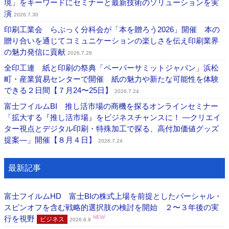
境」をキーワードにセミナーと最新技術のソリューションを実
演
2026.7.30
印刷工業会 らぶっく分科会が「本を贈ろう2026」開催 本の
贈り合いを通じてコミュニケーションの楽しさを伝え印刷業界
の魅力発信に貢献
2026.7.28
全印工連 紙と印刷の祭典「ペーパーサミットジャパン」浜松
町・産業貿易センターで開催 紙の魅力や新たな可能性を体験
できる２日間【７月24〜25日】
2026.7.24
富士フイルムBI 推し活市場の商機を探るオンラインセミナー
「拡大する『推し活市場』をビジネスチャンスに！ ―クリエイ
ター視点とデジタル印刷・特殊加工で探る、高付加価値グッズ
提案―」開催【８月４日】
2026.7.24
最新記事
富士フイルムHD 富士BIの株式上場を前提としたパーシャル・
スピンオフを含む戦略的選択肢の検討を開始 ２〜３年後の実
行を視野
NEW
ビジネス
2026.8.9