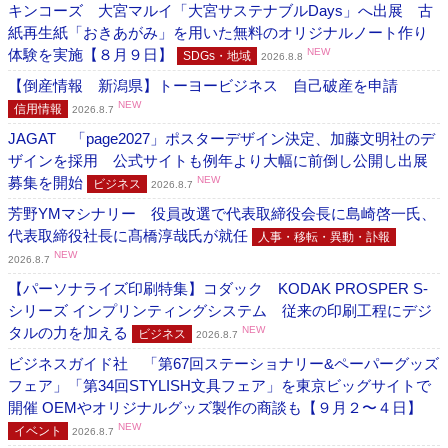
キンコーズ 大宮マルイ「大宮サステナブルDays」へ出展 古
紙再生紙「おきあがみ」を用いた無料のオリジナルノート作り
体験を実施【８月９日】
NEW
SDGs・地域
2026.8.8
【倒産情報 新潟県】トーヨービジネス 自己破産を申請
NEW
信用情報
2026.8.7
JAGAT 「page2027」ポスターデザイン決定、加藤文明社のデ
ザインを採用 公式サイトも例年より大幅に前倒し公開し出展
募集を開始
NEW
ビジネス
2026.8.7
芳野YMマシナリー 役員改選で代表取締役会長に島崎啓一氏、
代表取締役社長に髙橋淳哉氏が就任
人事・移転・異動・訃報
NEW
2026.8.7
【パーソナライズ印刷特集】コダック KODAK PROSPER S-
シリーズ インプリンティングシステム 従来の印刷工程にデジ
タルの力を加える
NEW
ビジネス
2026.8.7
ビジネスガイド社 「第67回ステーショナリー&ペーパーグッズ
フェア」「第34回STYLISH文具フェア」を東京ビッグサイトで
開催 OEMやオリジナルグッズ製作の商談も【９月２〜４日】
NEW
イベント
2026.8.7