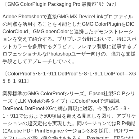
〔GMG ColorPlugin Packaging Pro 最新ｱﾌﾟﾘｹｰｼｮﾝ〕
JAPAN PACK 2023 特集
中古印刷機・製本機特集
2022 見える化・MIS特集
2022 検査・校正特集
Adobe Photoshopで直接GMG MX DeviceLinkプロファイル
の利点を活用することを可能としたGMG ColorPluginをDIC
特集・デジタル印刷 ～ 新成長軌道を描く
ColorCloud、GMG openColorと連携したデモンストレーシ
案内
ョンを交えて紹介する。プリプレス分野において、特にスポ
ットカラーを多用するグラビア、フレキソ製版に従事するプ
発刊案内
JFPI印刷用語集
印刷機材年鑑
ロフェッショナルなPhotoshopユーザー向けの、強力な支援
運営
手段としてアプローチしていく。
会社案内
購読・購入申し込み
サイトポリシー
〔ColorProof 5･8･1･911 DotProof 5･8･1･911 DotProof―XG
お問い合わせ
5･8･1･911〕
業界標準のGMG‐ColorProofシリーズ。Epson社製SC‐Pシリ
ーズ（LLK Violetの各タイプ）にColorProofで連続調、
DotProof､DotProof‐XGで網点再現に対応。今回のV5・8・
1・911ではおよそ500項目を超える見直しを図り、アプリケ
ーションの超安定化を実現した。同バージョンではRIP機能
にAdobe PDF Print Engineバージョン3.8を採用。PDFワー
クフローへの高い適合性はもちろん、Postscript、EPSの出