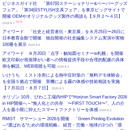
ビジネスガイド社 「第67回ステーショナリー&ペーパーグッズ
フェア」「第34回STYLISH文具フェア」を東京ビッグサイトで
開催 OEMやオリジナルグッズ製作の商談も【９月２〜４日】
NEW
2026.8.7
アイワード 「社史と経営者伝・東京展」を８月25日〜26日に
日本教育会館で開催 独自開発の社史編集システム実演や実物
100冊を展示
2026.8.6
アイワード ８月20日「点字・触知図セミナーin札幌」を開催
欧文印刷が視覚障がい者への情報提供手段や合理的配慮の具体
例を解説、WEB視聴も可能
2026.8.4
いけうち ミスト冷房による熱中症対策の「無料デモ体験会」
を全国５拠点で開催 実機による霧の体感や技術相談を実施
【７月31日・８月７日】
2026.8.3
ホリゾン 10月、びわこ工場内HIPで“Horizon Smart Factory 2026
in HIP開催へ～“無人化との共存 〜FIRST TOUCH〜”、人の介
入を最小限に抑えたスマートファクトリーを体感
2026.8.3
RMGT サマーショー 2026を開催 「Green Printing Evolution
―“選ばれる”ための環境戦略」 経営・労働・地球の3つの「環