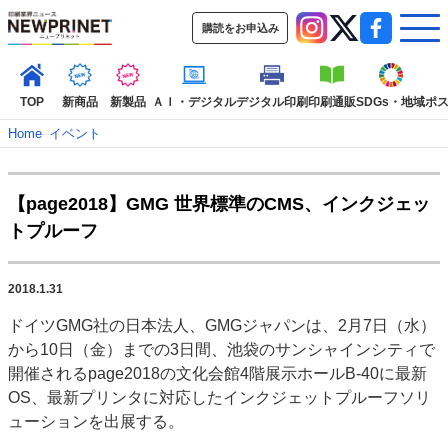
購読をお申込み
TOP
新商品
新製品
ＡＩ・デジタル
デジタル印刷
印刷通販
SDGs・地域
ポ
Home
–
イベント
インデックス
【page2018】GMG 世界標準のCMS、インクジェッ
TOP
新着記事
特集記事
動画コンテンツ
トプルーフ
インタビュー
コレクション
カテゴリー一覧
2018.1.31
新商品
新製品
ＡＩ・デジタル
デジタル印刷
印刷通販
ドイツGMG社の日本法人、GMGジャパンは、2月7日（水）
SDGs・地域
ポストプレス
ビジネス
イベント
信用情報
業界
から10日（金）までの3日間、池袋のサンシャインシティで
市場・統計
人事・移転・異動・訃報
開催されるpage2018の文化会館4階展示ホールB‐40に最新
OS、最新プリンタに対応したインクジェットプルーフソリ
特集記事カテゴリー一覧
ューションを出展する。
特集・デジタル印刷 アイデアで勝負！ ～多様なビジネス・多彩な商材～