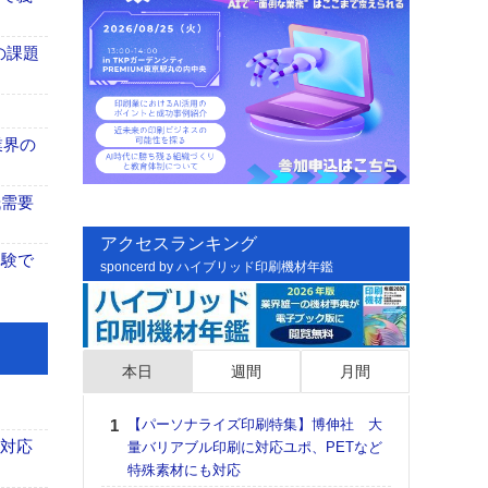
の課題
業界の
紙需要
アクセスランキング
体験で
sponcerd by ハイブリッド印刷機材年鑑
本日
週間
月間
【パーソナライズ印刷特集】博伸社 大
日印
も対応
量バリアブル印刷に対応ユポ、PETなど
た個
特殊素材にも対応
彰」