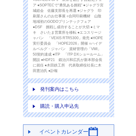
ア ●SOPTECで“勇気ある挑戦” ●ジャグラ宮
城総会 佐藤支部長を再選 ●ジャグラ 印
刷屋さんのお仕事展 ○合同印刷機材 山陰
地域初のGODOプリンテックフェア
●DSF 挑戦し成功することが大切 ●ミマ
キ さいたま営業所を移転 ●エコスリージ
ャパン 「VEXIS RTR5300」発売 ●HOPE
実行委員会 「HOPE2026」開催 ○ハイデ
ルベルグ・ジャパン 資材管理の「VMI」
50契約達成 ●ITP 「ITP DXショールーム」
開設 ●HDF21 鍛治川和広氏が新本部会長
に就任 ●木田鉄工所 代表取締役社長に木
田憲治氏 ●訃報
発刊案内はこちら
購読・購入申込先
イベントカレンダー