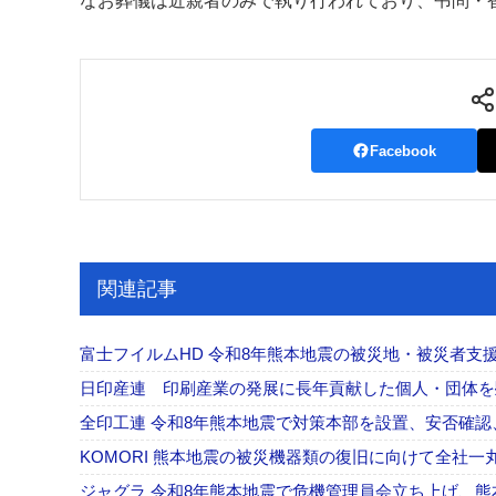
なお葬儀は近親者のみで執り行われており、弔問・
案内
発刊案内
JFPI印刷用語集
印刷機材年鑑
運営
Facebook
会社案内
購読・購入申し込み
サイトポリシ
関連記事
富士フイルムHD 令和8年熊本地震の被災地・被災者支援
日印産連 印刷産業の発展に長年貢献した個人・団体
全印工連 令和8年熊本地震で対策本部を設置、安否確
KOMORI 熊本地震の被災機器類の復旧に向けて全社
ジャグラ 令和8年熊本地震で危機管理員会立ち上げ、熊