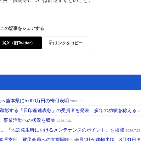
香典・供物等についは辞退するとのこと。
この記事をシェアする
X（旧Twitter）
リンクをコピー
ー
お問い合わせ
へ熊本県に5,000万円の寄付表明
2026.8.3
を顕彰する「日印産連表彰」の受賞者を発表 多年の功績を称える
2
認、事業活動への状況を収集
2026.7.31
一丸、『地震発生時におけるメンテナンスのポイント』を掲載
2026.7.31
本県支部、被災会員への支援開始～会員1社が建物半壊、8月31日