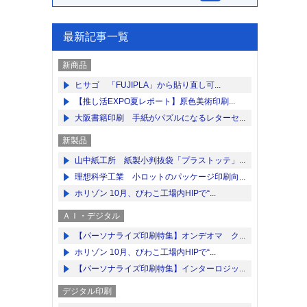
最新記事一覧
新商品
ヒサゴ 「FUJIPLA」から貼り直し可...
【推し活EXPO夏レポート】原色美術印刷...
大阪書籍印刷 手紙がパズルになるレターセ...
新製品
山中紙工所 紙製小判抜袋「プラストッテ」...
理想科学工業 小ロットのパッケージ印刷向...
ホリゾン 10月、びわこ工場内HIPで“...
ＡＩ・デジタル
【パーソナライズ印刷特集】オンデオマ ク...
ホリゾン 10月、びわこ工場内HIPで“...
【パーソナライズ印刷特集】インターロジッ...
デジタル印刷