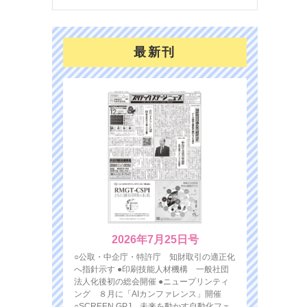
最新刊
2026年7月25日号
○公取・中企庁・特許庁 知財取引の適正化
へ指針示す ●印刷技能人材機構 一般社団
法人化後初の総会開催 ●ニュープリンティ
ング ８月に「AIカンファレンス」開催
○SCREEN GPJ 未来を動かす自動化フェ