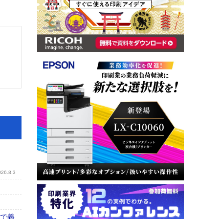
026.8.3
まで義