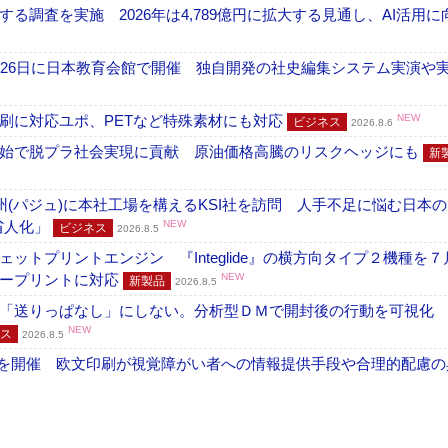
調査を実施 2026年は4,789億円に拡大する見通し、AI活用に
26日に日本教育会館で開催 独自開発の社史編集システム実演や実物
刷に対応ユポ、PETなど特殊素材にも対応
NEW
ビジネス
2026.8.6
開始で脱プラ社会実現に貢献 原油価格高騰のリスクヘッジにも
新
州(パジュ)に本社工場を構えるKSI社を訪問 人手不足に悩む日本
・省人化」
NEW
ビジネス
2026.8.5
トプリントエンジン 『Integlide』の横方向タイプ２機種を７
ラープリントに対応
NEW
新製品
2026.8.5
「送りっぱなし」にしない。分析型ＤＭで開封後の行動を可視化
NEW
ス
2026.8.5
」を開催 欧文印刷が視覚障がい者への情報提供手段や合理的配慮の