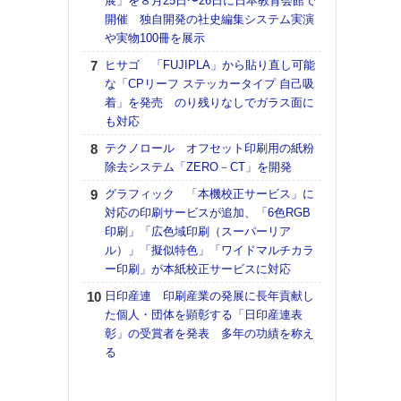
展」を８月25日〜26日に日本教育会館で
理想
開催 独自開発の社史編集システム実演
刷向
や実物100冊を展示
ン 『
を７
ヒサゴ 「FUJIPLA」から貼り直し可能
面の
な「CPリーフ ステッカータイプ 自己吸
対応
着」を発売 のり残りなしでガラス面に
も対応
KO
体製
テクノロール オフセット印刷用の紙粉
除去システム「ZERO－CT」を開発
【ペ
ト】
グラフィック 「本機校正サービス」に
アで
対応の印刷サービスが追加、「6色RGB
印刷」「広色域印刷（スーパーリア
【パ
ル）」「擬似特色」「ワイドマルチカラ
士フ
ー印刷」が本紙校正サービスに対応
パン
書を
日印産連 印刷産業の発展に長年貢献し
ツー
た個人・団体を顕彰する「日印産連表
トも
彰」の受賞者を発表 多年の功績を称え
る
富士
地・
付表