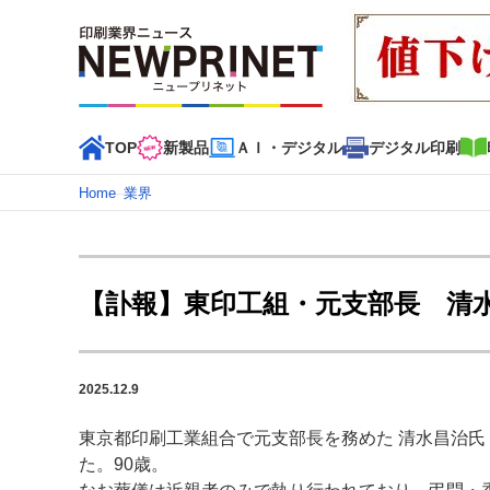
TOP
新製品
ＡＩ・デジタル
デジタル印刷
Home
–
業界
インデックス
TOP
新着記事
特集記事
動画コンテンツ
【訃報】東印工組・元支部長 清
カテゴリー一覧
新商品
新製品
ＡＩ・デジタル
デジタル印刷
印刷
2025.12.9
特集記事カテゴリー一覧
東京都印刷工業組合で元支部長を務めた 清水昌治氏
特集・デジタル印刷 アイデアで勝負！ ～多様なビジネス
た。90歳。
特集・デジタル印刷 ～ 新成長軌道を描く