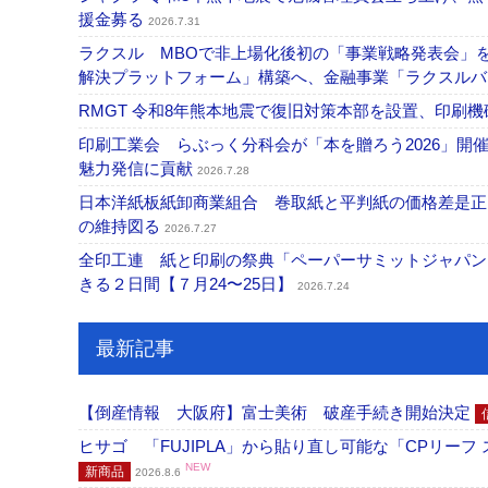
援金募る
2026.7.31
ラクスル MBOで非上場化後初の「事業戦略発表会」
解決プラットフォーム」構築へ、金融事業「ラクスルバ
RMGT 令和8年熊本地震で復旧対策本部を設置、印刷
印刷工業会 らぶっく分科会が「本を贈ろう2026」
魅力発信に貢献
2026.7.28
日本洋紙板紙卸商業組合 巻取紙と平判紙の価格差是正
の維持図る
2026.7.27
全印工連 紙と印刷の祭典「ペーパーサミットジャパン
きる２日間【７月24〜25日】
2026.7.24
最新記事
【倒産情報 大阪府】富士美術 破産手続き開始決定
ヒサゴ 「FUJIPLA」から貼り直し可能な「CPリー
NEW
新商品
2026.8.6