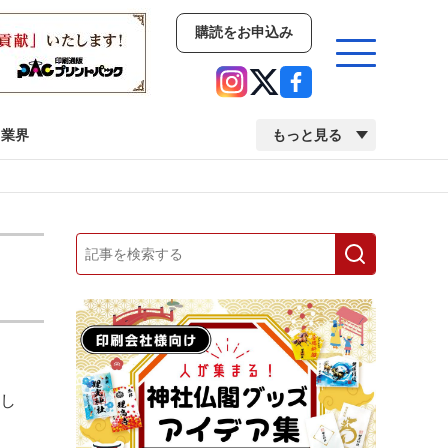
購読をお申込み
業界
もっと見る
新商品
イベント
市場・統計
人事・移転・異動・訃報
業界
市場・統計
人事・移転・異動・訃報
去し
2022 見える化・MIS特集
2022 検査・校正特集