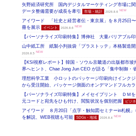
矢野経済研究所 国内デジタルマーケティング市場に関する
データ整備需要が成長を牽引
NEW
市場・統計
2026.8.6
アイワード 「社史と経営者伝・東京展」を８月25日〜
冊を展示
NEW
イベント
2026.8.6
【パーソナライズ印刷特集】博伸社 大量バリアブル印
山中紙工所 紙製小判抜袋「プラストッテ」本格製造
NEW
2026.8.5
【KSI視察レポート】韓国・ソウル京畿道の出版都市坡
界へヒント、Chae Jong Jun CEO が語る「集中制御
理想科学工業 小ロットのパッケージ印刷向けインクジェッ
から受注開始、パッケージ側面のオンデマンドフルカ
【パーソナライズ印刷特集】メイセイプリント ＤＭを
元コードと宛先をひも付け、閲覧状況を個別把握
ビジネ
アイワード ８月20日「点字・触知図セミナーin札幌
を解説、WEB視聴も可能
NEW
SDGs・地域
2026.8.4