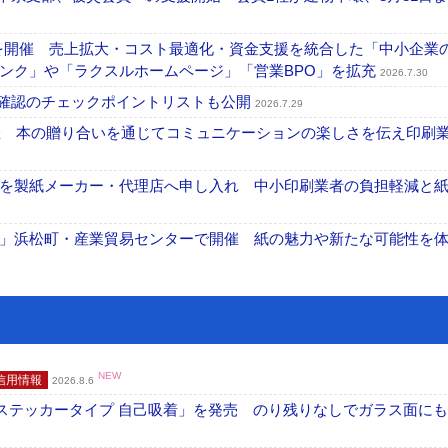
を開催 売上拡大・コスト最適化・資金支援を統合した「中小企業
ンク」や「ラクスルホームページ」「営業BPO」を拡充
2026.7.30
機確認のチェックポイントリストも公開
2026.7.29
開催 本の贈り合いを通じてコミュニケーションの楽しさを伝え印刷
を製紙メーカー・代理店へ申し入れ 中小印刷業者の負担軽減と
」浜松町・産業貿易センターで開催 紙の魅力や新たな可能性を
NEW
信用情報
2026.8.6
フ ステッカータイプ 自己吸着」を発売 のり残りなしでガラス面に