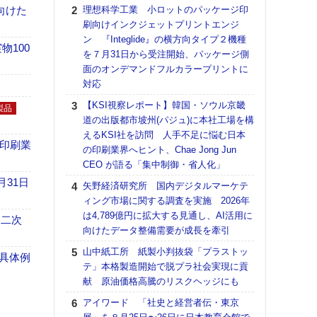
る
向けた
理想科学工業 小ロットのパッケージ印
刷向けインクジェットプリントエンジ
DNP
ン 『Integlide』の横方向タイプ２機種
上の
100
を７月31日から受注開始、パッケージ側
意識
面のオンデマンドフルカラープリントに
時代
対応
る組
【KSI視察レポート】韓国・ソウル京畿
【パ
製品
道の出版都市坡州(パジュ)に本社工場を構
量バ
えるKSI社を訪問 人手不足に悩む日本
特殊
の印刷業
の印刷業界へヒント、Chae Jong Jun
ホリゾ
CEO が語る「集中制御・省人化」
で“Hor
月31日
矢野経済研究所 国内デジタルマーケテ
催へ～
ィング市場に関する調査を実施 2026年
TO
は4,789億円に拡大する見通し、AI活用に
スマ
 二次
向けたデータ整備需要が成長を牽引
【K
山中紙工所 紙製小判抜袋「プラストッ
道の
具体例
テ」本格製造開始で脱プラ社会実現に貢
える
献 原油価格高騰のリスクヘッジにも
の印刷
CE
アイワード 「社史と経営者伝・東京