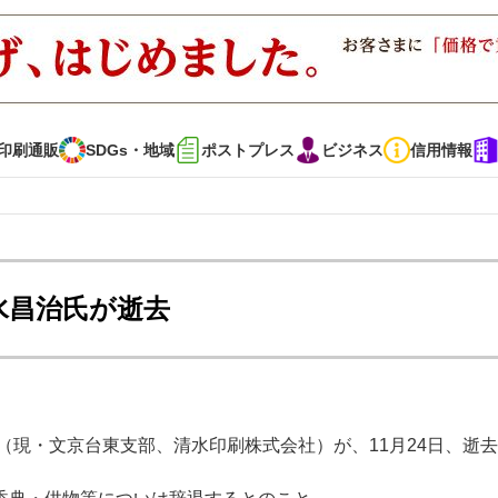
印刷通販
SDGs・地域
ポストプレス
ビジネス
信用情報
インタビュー
コレクション
水昌治氏が逝去
通販
SDGs・地域
ポストプレス
ビジネス
イベント
信用情報
（現・文京台東支部、清水印刷株式会社）が、11月24日、逝
・多彩な商材～
JAPAN PACK 2023 特集
中古印刷機・製本機特集