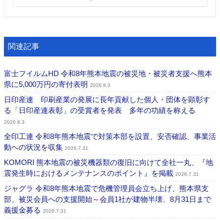
関連記事
富士フイルムHD 令和8年熊本地震の被災地・被災者支援へ熊本
県に5,000万円の寄付表明
2026.8.3
日印産連 印刷産業の発展に長年貢献した個人・団体を顕彰す
る「日印産連表彰」の受賞者を発表 多年の功績を称える
2026.8.3
全印工連 令和8年熊本地震で対策本部を設置、安否確認、事業活
動への状況を収集
2026.7.31
KOMORI 熊本地震の被災機器類の復旧に向けて全社一丸、『地
震発生時におけるメンテナンスのポイント』を掲載
2026.7.31
ジャグラ 令和8年熊本地震で危機管理員会立ち上げ、熊本県支
部、被災会員への支援開始～会員1社が建物半壊、8月31日まで
義援金募る
2026.7.31