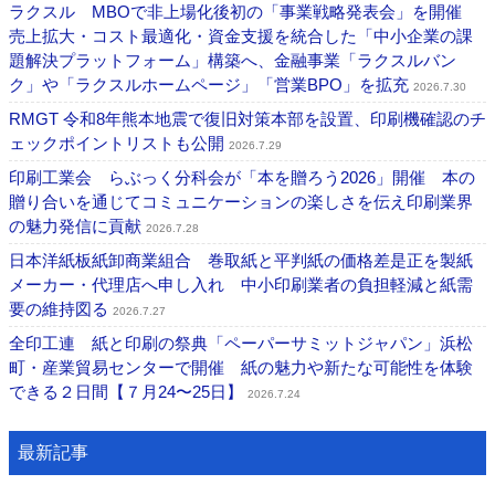
ラクスル MBOで非上場化後初の「事業戦略発表会」を開催
売上拡大・コスト最適化・資金支援を統合した「中小企業の課
題解決プラットフォーム」構築へ、金融事業「ラクスルバン
ク」や「ラクスルホームページ」「営業BPO」を拡充
2026.7.30
RMGT 令和8年熊本地震で復旧対策本部を設置、印刷機確認のチ
ェックポイントリストも公開
2026.7.29
印刷工業会 らぶっく分科会が「本を贈ろう2026」開催 本の
贈り合いを通じてコミュニケーションの楽しさを伝え印刷業界
の魅力発信に貢献
2026.7.28
日本洋紙板紙卸商業組合 巻取紙と平判紙の価格差是正を製紙
メーカー・代理店へ申し入れ 中小印刷業者の負担軽減と紙需
要の維持図る
2026.7.27
全印工連 紙と印刷の祭典「ペーパーサミットジャパン」浜松
町・産業貿易センターで開催 紙の魅力や新たな可能性を体験
できる２日間【７月24〜25日】
2026.7.24
最新記事