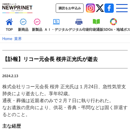
購読をお申込み
TOP
新商品
新製品
ＡＩ・デジタル
デジタル印刷
印刷通販
SDGs・地域
ポ
Home
–
業界
インデックス
【訃報】リコー元会長 桜井正光氏が逝去
TOP
新着記事
特集記事
動画コンテンツ
インタビュー
コレクション
2024.2.13
カテゴリー一覧
株式会社リコー元会長 桜井 正光氏は１月24日、急性気管支
新商品
新製品
ＡＩ・デジタル
デジタル印刷
印刷通販
肺炎により逝去した。享年82歳。
SDGs・地域
ポストプレス
ビジネス
イベント
信用情報
業界
通夜・葬儀は近親者のみで２月７日に執り行われた。
なお遺族の意向により、供花・香典・弔問などは固く辞退す
市場・統計
人事・移転・異動・訃報
るとのこと。
特集記事カテゴリー一覧
主な経歴
特集・デジタル印刷 アイデアで勝負！ ～多様なビジネス・多彩な商材～