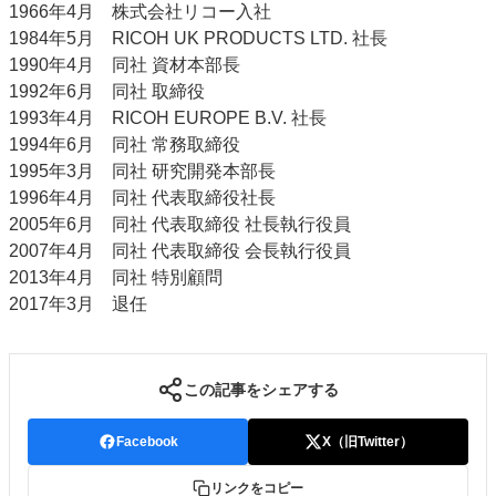
1966年4月 株式会社リコー入社
JAPAN PACK 2023 特集
中古印刷機・製本機特集
1984年5月 RICOH UK PRODUCTS LTD. 社長
2022 見える化・MIS特集
2022 検査・校正特集
1990年4月 同社 資材本部長
特集・デジタル印刷 ～ 新成長軌道を描く
1992年6月 同社 取締役
1993年4月 RICOH EUROPE B.V. 社長
案内
1994年6月 同社 常務取締役
発刊案内
JFPI印刷用語集
印刷機材年鑑
1995年3月 同社 研究開発本部長
1996年4月 同社 代表取締役社長
運営
2005年6月 同社 代表取締役 社長執行役員
会社案内
購読・購入申し込み
サイトポリシー
2007年4月 同社 代表取締役 会長執行役員
お問い合わせ
2013年4月 同社 特別顧問
2017年3月 退任
この記事をシェアする
Facebook
X（旧Twitter）
リンクをコピー