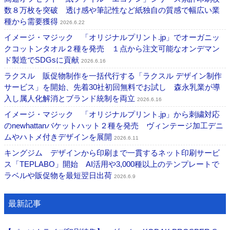
数８万枚を突破 透け感や筆記性など紙独自の質感で幅広い業
種から需要獲得
2026.6.22
イメージ・マジック 「オリジナルプリント.jp」でオーガニッ
クコットンタオル２種を発売 １点から注文可能なオンデマン
ド製造でSDGsに貢献
2026.6.16
ラクスル 販促物制作を一括代行する「ラクスル デザイン制作
サービス」を開始、先着30社初回無料でお試し 森永乳業が導
入し属人化解消とブランド統制を両立
2026.6.16
イメージ・マジック 「オリジナルプリント.jp」から刺繍対応
のnewhattanバケットハット２種を発売 ヴィンテージ加工デニ
ムやハトメ付きデザインを展開
2026.6.11
キングジム デザインから印刷まで一貫するネット印刷サービ
ス「TEPLABO」開始 AI活用や3,000種以上のテンプレートで
ラベルや販促物を最短翌日出荷
2026.6.9
最新記事