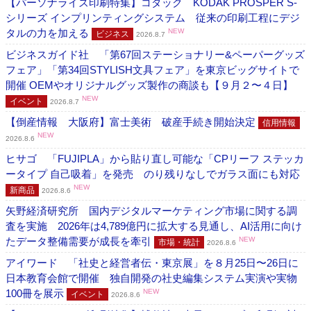
【パーソナライズ印刷特集】コダック KODAK PROSPER S-
シリーズ インプリンティングシステム 従来の印刷工程にデジ
タルの力を加える
NEW
ビジネス
2026.8.7
ビジネスガイド社 「第67回ステーショナリー&ペーパーグッズ
フェア」「第34回STYLISH文具フェア」を東京ビッグサイトで
開催 OEMやオリジナルグッズ製作の商談も【９月２〜４日】
NEW
イベント
2026.8.7
【倒産情報 大阪府】富士美術 破産手続き開始決定
信用情報
NEW
2026.8.6
ヒサゴ 「FUJIPLA」から貼り直し可能な「CPリーフ ステッカ
ータイプ 自己吸着」を発売 のり残りなしでガラス面にも対応
NEW
新商品
2026.8.6
矢野経済研究所 国内デジタルマーケティング市場に関する調
査を実施 2026年は4,789億円に拡大する見通し、AI活用に向け
たデータ整備需要が成長を牽引
NEW
市場・統計
2026.8.6
アイワード 「社史と経営者伝・東京展」を８月25日〜26日に
日本教育会館で開催 独自開発の社史編集システム実演や実物
100冊を展示
NEW
イベント
2026.8.6