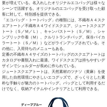
要が増えている。名入れしたオリジナルエコバッグは様々な
シーンで活躍する。オリジナルのエコバッグを受け取った顧
客に対して、特別感を提供できる。
「エコバッグ・トートバッグ」の種類には、不織布Ａ４スク
エアトート／不織布Ａ４ワイドスクエア、ジュートスクエア
トート（Ｓ／Ｍ／Ｌ）、キャンパストート（Ｓ／Ｍ）、シャ
ンブリック巾着（Ｍ）、クルリトランチバッグ、保冷バイカ
ラートート（Ｓ／Ｍ））などがラインアップされている。そ
の他に、入荷待ちのメニューもある。
定番の不織布Ａ４サイズのトートバッグのスクエアトートは
カタログや書類入れに最適。ワイドスクエアは持ちやすいデ
ザインでショルダーが長めに作られている。
ジュートスクエアトートは、天然素材のツナソ（黄麻）を使
用した自然環境にやさしいエコグッズで、ざっくりとした素
朴な手触りが魅力のトートバッグ。バッグとして利用するだ
けでなく、収納アイテムやインテリアとして利用できる。