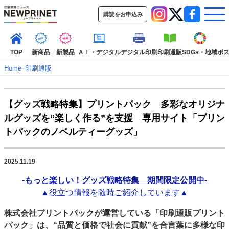
購読をお申込み
TOP
新商品
新製品
ＡＩ・デジタル
デジタル印刷
印刷通販
SDGs・地域
ポ
Home
–
印刷通販
インデックス
【グッズ戦略特集】プリントパック 多彩なオリジナ
TOP
新着記事
特集記事
動画コンテンツ
ルグッズを“楽しく作る”を支援 専用サイト「プリン
インタビュー
コレクション
トパックのノベルティーグッズ」
カテゴリー一覧
新商品
新製品
ＡＩ・デジタル
デジタル印刷
印刷通販
2025.11.19
SDGs・地域
ポストプレス
ビジネス
イベント
信用情報
業界
-もっと楽しい！グッズ戦略特集 期間限定公開中-
市場・統計
人事・移転・異動・訃報
▲役立つ情報を随時ご紹介しています▲
特集記事カテゴリー一覧
株式会社プリントパックが運営している「印刷通販プリント
パック」は、“品質と価格で社会に貢献”を合言葉に多様な印
2022 見える化・MIS特集