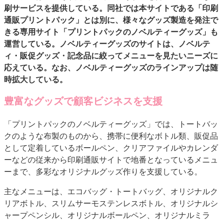
刷サービスを提供している。同社では本サイトである「印刷
特集・デジタル印刷 アイデアで勝負！ ～多様なビジネス・多彩な商材～
通販プリントパック」とは別に、様々なグッズ製造を発注で
JAPAN PACK 2023 特集
中古印刷機・製本機特集
2022 検査・校正特集
きる専用サイト「プリントパックのノベルティーグッズ」も
特集・デジタル印刷 ～ 新成長軌道を描く
運営している。ノベルティーグッズのサイトは、ノベルテ
ィ・販促グッズ・記念品に絞ってメニューを見たいニーズに
案内
応えている。なお、ノベルティーグッズのラインアップは随
発刊案内
JFPI印刷用語集
印刷機材年鑑
時拡大している。
運営
豊富なグッズで顧客ビジネスを支援
会社案内
購読・購入申し込み
サイトポリシー
お問い合わせ
「プリントパックのノベルティーグッズ」では、トートバッ
クのような布製のものから、携帯に便利なボトル類、販促品
として定着しているボールペン、クリアファイルやカレンダ
ーなどの従来から印刷通販サイトで地番となっているメニュ
ーまで、多彩なオリジナルグッズ作りを支援している。
主なメニューは、エコバッグ・トートバッグ、オリジナルク
リアボトル、スリムサーモステンレスボトル、オリジナルシ
ャープペンシル、オリジナルボールペン、オリジナルミラ