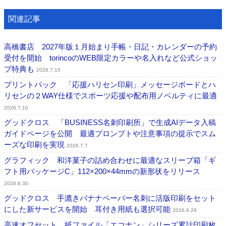
関連記事
高橋書店 2027年版１月始まり手帳・日記・カレンダーの予約
受付を開始 torincoのWEB限定カラーや名入れなど公式ショッ
プ特典も
2026.7.15
プリントパック 「応援ハリセン印刷」メッセージボードとハ
リセンの２WAY仕様でスポーツ応援や配布用ノベルティに最適
2026.7.10
グッドクロス 「BUSINESS名刺印刷所」で生成AIデータ入稿
ガイドページを公開 最適プロンプトや注意事項の提示でスム
ーズな印刷を実現
2026.7.7
グラフィック 和洋菓子の詰め合わせに最適なスリーブ箱「ギ
フト用パッケージC」112×200×44mmの新形状をリリース
2026.6.30
グッドクロス 手漉きバナナペーパー名刺に活版印刷をセット
にした新サービスを開始 耳付き用紙も選択可能
2026.6.29
高速オフセット 紙ファイル「エコナン」シリーズ累計印刷枚