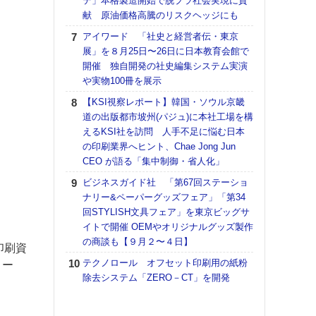
テ」本格製造開始で脱プラ社会実現に貢
献 原油価格高騰のリスクヘッジにも
【K
道の
アイワード 「社史と経営者伝・東京
える
展」を８月25日〜26日に日本教育会館で
の印刷
開催 独自開発の社史編集システム実演
CE
や実物100冊を展示
KO
【KSI視察レポート】韓国・ソウル京畿
体製
道の出版都市坡州(パジュ)に本社工場を構
えるKSI社を訪問 人手不足に悩む日本
【ペ
の印刷業界へヒント、Chae Jong Jun
ト】
CEO が語る「集中制御・省人化」
アで
ビジネスガイド社 「第67回ステーショ
【パ
ナリー&ペーパーグッズフェア」「第34
士フ
回STYLISH文具フェア」を東京ビッグサ
パン
イトで開催 OEMやオリジナルグッズ製作
書を
の商談も【９月２〜４日】
ツー
印刷資
トも
テクノロール オフセット印刷用の紙粉
ロー
除去システム「ZERO－CT」を開発
富士
地・
付表