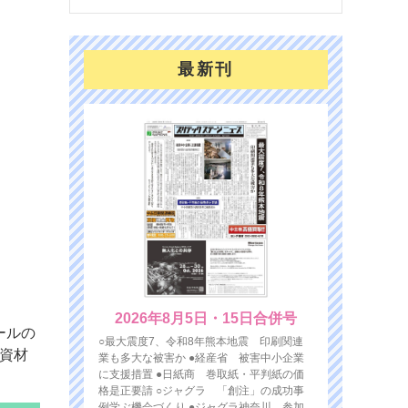
最新刊
2026年8月5日・15日合併号
ールの
○最大震度7、令和8年熊本地震 印刷関連
資材
業も多大な被害か ●経産省 被害中小企業
に支援措置 ●日紙商 巻取紙・平判紙の価
格是正要請 ○ジャグラ 「創注」の成功事
例学ぶ機会づくり ●ジャグラ神奈川 参加