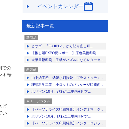
イベントカレンダー
最新記事一覧
新商品
ヒサゴ 「FUJIPLA」から貼り直し可...
【推し活EXPO夏レポート】原色美術印刷...
大阪書籍印刷 手紙がパズルになるレターセ...
刷での
新製品
ンキ転
山中紙工所 紙製小判抜袋「プラストッテ」...
理想科学工業 小ロットのパッケージ印刷向...
ホリゾン 10月、びわこ工場内HIPで“...
ＡＩ・デジタル
スピー
【パーソナライズ印刷特集】オンデオマ ク...
てい
ホリゾン 10月、びわこ工場内HIPで“...
【パーソナライズ印刷特集】インターロジッ...