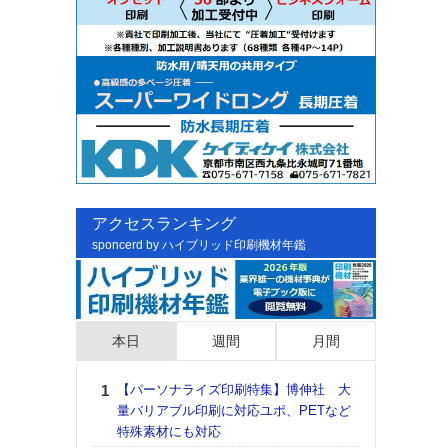
アクセスランキング
sponcerd by ハイブリッド印刷機材年鑑
本日
週間
月間
【パーソナライズ印刷特集】博伸社 大
日印
量バリアブル印刷に対応ユポ、PETなど
た個
特殊素材にも対応
彰」