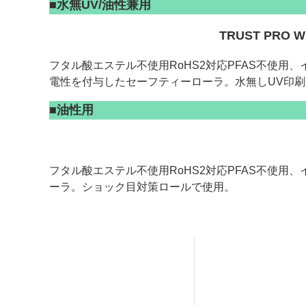
■
水無UV/油性兼用
TRUST PR
フタル酸エステル不使用RoHS2対応PFAS不使
電性を付与したセーフティーローラ。水無しUV印
■
油性用
フタル酸エステル不使用RoHS2対応PFAS不使
ーラ。ショック目対策ロールで使用。