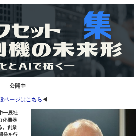
ー
お問い合わせ
公開中
設ページは
こちら
◀
中一辰社
力化機器
る。創業
開発を行