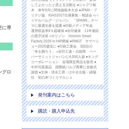
してよかったと思える活動を ●ジャグラ栃
木 来年9月に関地協栃木大会 ●JPMA・プ
リデジ協 IGAS2027出展募集・相談会 ○ハ
イデルベルグ・ジャパン 「SPARK」テー
マに最適生産を提案 ●印刷メディア年金
更に導
運用収益率8％超確保 ●全印健保 11年連続
の黒字決算 ○ホリゾン Horizon Smart
Factory 2026 in HIP開催 ●RMGT サマーシ
ョー2026盛況に ●印刷工業会 3回目の
「本を贈ろう」 ○全印工連・日紙商 ペー
パーサミットジャパンに4,000人超 ●キング
コーポレーション 会場限定商品を販売 ●
中外写真薬品 国際紙パルプ商事に全株式
ングロ
譲渡 ●文伸・清水工房・けやき出版・緑陽
社 初の本づくりマルシェ
発刊案内はこちら
購読・購入申込先