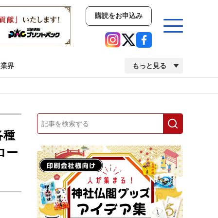
購読をお申込み
業界
もっと見る
新商品
イベント
市場・統計
人事・移転・異動・訃報
各種
ロー
業界
市場・統計
人事・移転・異動・訃報
中古印刷機・製本機特集
2022 検査・校正特集