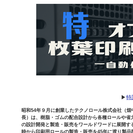
案内
発刊案内
JFPI印刷用語集
印刷機材年鑑
運営
会社案内
購読・購入申し込み
サイトポリシ
▶
特
昭和54年９月に創業したテクノロール株式会社（畑
長）は、樹脂・ゴムの配合設計から各種ロールや省
の設計開発と製造・販売をワールドワードに展開す
時から印刷用ロールの製造・販売を45年に渡り製品