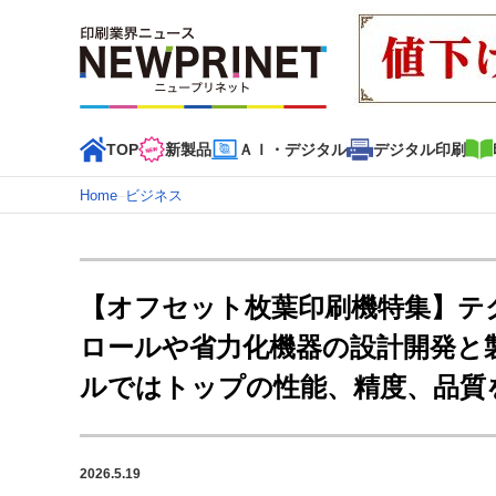
TOP
新製品
ＡＩ・デジタル
デジタル印刷
Home
–
ビジネス
インデックス
TOP
新着記事
特集記事
動画コンテンツ
【オフセット枚葉印刷機特集】テ
カテゴリー一覧
ロールや省力化機器の設計開発と
新商品
新製品
ＡＩ・デジタル
デジタル印刷
印刷
ルではトップの性能、精度、品質
特集記事カテゴリー一覧
2022 見える化・MIS特集
特集・デジタル印刷 アイデア
2026.5.19
特集・デジタル印刷 ～ 新成長軌道を描く