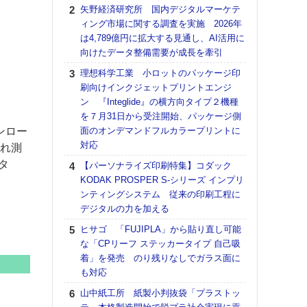
る
矢野経済研究所 国内デジタルマーケテ
ィング市場に関する調査を実施 2026年
DNP
は4,789億円に拡大する見通し、AI活用に
上の
向けたデータ整備需要が成長を牽引
意識
時代
理想科学工業 小ロットのパッケージ印
る組
刷向けインクジェットプリントエンジ
ン 『Integlide』の横方向タイプ２機種
【パ
を７月31日から受注開始、パッケージ側
量バ
ンロー
面のオンデマンドフルカラープリントに
特殊
対応
振れ測
ホリゾ
タ
【パーソナライズ印刷特集】コダック
で“Hor
KODAK PROSPER S-シリーズ インプリ
催へ～
ンティングシステム 従来の印刷工程に
TO
デジタルの力を加える
スマ
ヒサゴ 「FUJIPLA」から貼り直し可能
理想
な「CPリーフ ステッカータイプ 自己吸
刷向
着」を発売 のり残りなしでガラス面に
ン 『
も対応
を７
面の
山中紙工所 紙製小判抜袋「プラストッ
対応