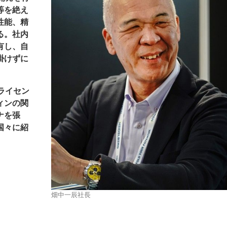
等を絶え
性能、精
る。社内
有し、自
掛けずに
ライセン
ィンの関
ナを張
国々に紹
畑中一辰社長