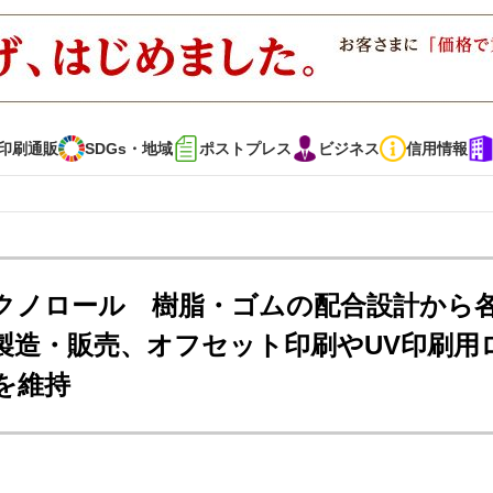
印刷通販
SDGs・地域
ポストプレス
ビジネス
信用情報
インタビュー
コレクション
クノロール 樹脂・ゴムの配合設計から
製造・販売、オフセット印刷やUV印刷用
通販
SDGs・地域
ポストプレス
ビジネス
イベント
信用情報
を維持
で勝負！ ～多様なビジネス・多彩な商材～
JAPAN PACK 2023 特集