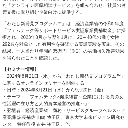
た「オンライン医療相談サービス」を組み合わせ、社員の健
康支援に取り組む企業向けに提供する。
「わたし新発見プログラム™」は、経済産業省の令和5年度
「フェムテック等サポートサービス実証事業費補助金」に採
択され、2023年8月から翌年1月に、20～40代の働く女性
292名を対象とした有用性を確認する実証実験を実施。その
結果、一人当たり年間約35万円（※2）の労働損失改善効果
を得られたことを確認した。
【セミナー情報】
2024年8月21日（水）から「わたし新発見プログラム™」
に関するオンラインセミナーを開催する。
・日時：2024年8月21日（水）から9月20日（金）
・テーマ：「フェムテック×健康経営～企業における真の女
性活躍の在り方と人的資本経営の推進～」
・登壇者：経済産業省 商務・サービスグループヘルスケア
産業課 課長補佐 山崎 牧子氏、東京大学未来ビジョン研究セ
ンター 特任教授 古井 祐司氏、他