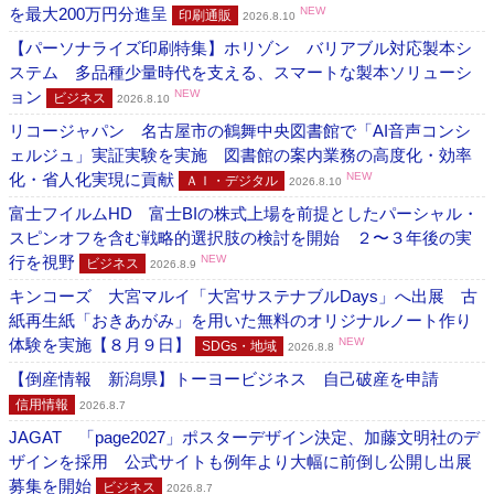
を最大200万円分進呈
NEW
印刷通販
2026.8.10
【パーソナライズ印刷特集】ホリゾン バリアブル対応製本シ
ステム 多品種少量時代を支える、スマートな製本ソリューシ
ョン
NEW
ビジネス
2026.8.10
リコージャパン 名古屋市の鶴舞中央図書館で「AI音声コンシ
ェルジュ」実証実験を実施 図書館の案内業務の高度化・効率
化・省人化実現に貢献
NEW
ＡＩ・デジタル
2026.8.10
富士フイルムHD 富士BIの株式上場を前提としたパーシャル・
スピンオフを含む戦略的選択肢の検討を開始 ２〜３年後の実
行を視野
NEW
ビジネス
2026.8.9
キンコーズ 大宮マルイ「大宮サステナブルDays」へ出展 古
紙再生紙「おきあがみ」を用いた無料のオリジナルノート作り
体験を実施【８月９日】
NEW
SDGs・地域
2026.8.8
【倒産情報 新潟県】トーヨービジネス 自己破産を申請
信用情報
2026.8.7
JAGAT 「page2027」ポスターデザイン決定、加藤文明社のデ
ザインを採用 公式サイトも例年より大幅に前倒し公開し出展
募集を開始
ビジネス
2026.8.7