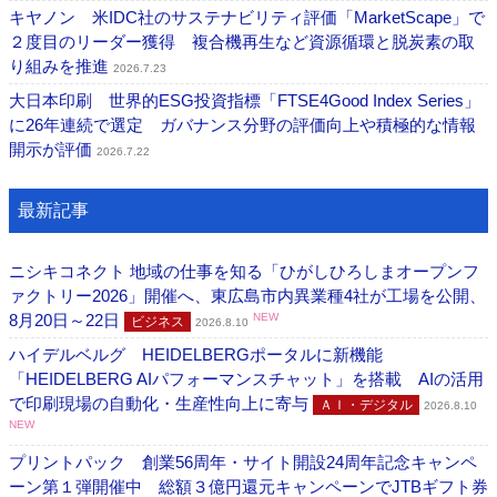
キヤノン 米IDC社のサステナビリティ評価「MarketScape」で
２度目のリーダー獲得 複合機再生など資源循環と脱炭素の取
り組みを推進
2026.7.23
大日本印刷 世界的ESG投資指標「FTSE4Good Index Series」
に26年連続で選定 ガバナンス分野の評価向上や積極的な情報
開示が評価
2026.7.22
最新記事
ニシキコネクト 地域の仕事を知る「ひがしひろしまオープンフ
ァクトリー2026」開催へ、東広島市内異業種4社が工場を公開、
8月20日～22日
NEW
ビジネス
2026.8.10
ハイデルベルグ HEIDELBERGポータルに新機能
「HEIDELBERG AIパフォーマンスチャット」を搭載 AIの活用
で印刷現場の自動化・生産性向上に寄与
ＡＩ・デジタル
2026.8.10
NEW
プリントパック 創業56周年・サイト開設24周年記念キャンペ
ーン第１弾開催中 総額３億円還元キャンペーンでJTBギフト券