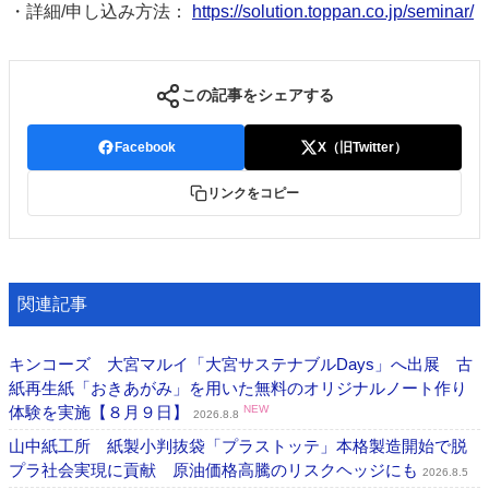
・詳細/申し込み方法：
https://solution.toppan.co.jp/seminar/
この記事をシェアする
Facebook
X（旧Twitter）
リンクをコピー
関連記事
キンコーズ 大宮マルイ「大宮サステナブルDays」へ出展 古
紙再生紙「おきあがみ」を用いた無料のオリジナルノート作り
体験を実施【８月９日】
NEW
2026.8.8
山中紙工所 紙製小判抜袋「プラストッテ」本格製造開始で脱
プラ社会実現に貢献 原油価格高騰のリスクヘッジにも
2026.8.5