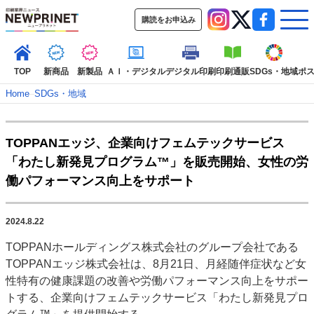
購読をお申込み
TOP
新商品
新製品
ＡＩ・デジタル
デジタル印刷
印刷通販
SDGs・地域
ポ
Home
–
SDGs・地域
インデックス
TOPPANエッジ、企業向けフェムテックサービス
TOP
新着記事
特集記事
動画コンテンツ
「わたし新発見プログラム™」を販売開始、女性の労
インタビュー
コレクション
働パフォーマンス向上をサポート
カテゴリー一覧
新商品
新製品
ＡＩ・デジタル
デジタル印刷
印刷通販
2024.8.22
SDGs・地域
ポストプレス
ビジネス
イベント
信用情報
業界
TOPPANホールディングス株式会社のグループ会社である
市場・統計
人事・移転・異動・訃報
TOPPANエッジ株式会社は、8月21日、月経随伴症状など女
性特有の健康課題の改善や労働パフォーマンス向上をサポー
特集記事カテゴリー一覧
トする、企業向けフェムテックサービス「わたし新発見プロ
特集・デジタル印刷 アイデアで勝負！ ～多様なビジネス・多彩な商材～