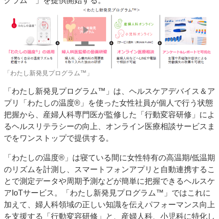
グラム™」を提供開始する。
JAPAN PACK 2023 特集
中古印刷機・製本機特集
2022 見える化・MIS特集
2022 検査・校正特集
特集・デジタル印刷 ～ 新成長軌道を描く
案内
「わたし新発見プログラム™」
発刊案内
JFPI印刷用語集
印刷機材年鑑
「わたし新発見プログラム™」は、ヘルスケアデバイス＆ア
運営
プリ「わたしの温度®」を使った女性社員が個人で行う状態
会社案内
購読・購入申し込み
サイトポリシー
把握から、産婦人科専門医が監修した「行動変容研修」によ
お問い合わせ
るヘルスリテラシーの向上、オンライン医療相談サービスま
でをワンストップで提供する。
「わたしの温度®」は寝ている間に女性特有の高温期/低温期
のリズムを計測し、スマートフォンアプリと自動連携するこ
とで測定データや周期予測などが簡単に把握できるヘルスケ
アIoTサービス。「わたし新発見プログラム™」ではこれに
加えて、婦人科領域の正しい知識を伝えパフォーマンス向上
を支援する「行動変容研修」と、産婦人科、小児科に特化し