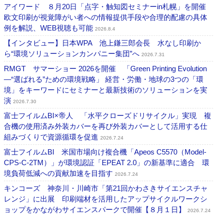
アイワード ８月20日「点字・触知図セミナーin札幌」を開催
欧文印刷が視覚障がい者への情報提供手段や合理的配慮の具体
例を解説、WEB視聴も可能
2026.8.4
【インタビュー】日本WPA 池上鎌三郎会長 水なし印刷か
ら“環境ソリューションカンパニー集団”へ
2026.7.31
RMGT サマーショー 2026を開催 「Green Printing Evolution
―“選ばれる”ための環境戦略」 経営・労働・地球の3つの「環
境」をキーワードにセミナーと最新技術のソリューションを実
演
2026.7.30
富士フイルムBI×帝人 「水平クローズドリサイクル」実現 複
合機の使用済み外装カバーを再び外装カバーとして活用する仕
組みづくりで資源循環を促進
2026.7.24
富士フイルムBI 米国市場向け複合機「Apeos C5570（Model-
CPS-C-2TM）」が環境認証「EPEAT 2.0」の新基準に適合 環
境負荷低減への貢献加速を目指す
2026.7.24
キンコーズ 神奈川・川崎市「第21回かわさきサイエンスチャ
レンジ」に出展 印刷端材を活用したアップサイクルワークシ
ョップをかながわサイエンスパークで開催【８月１日】
2026.7.24