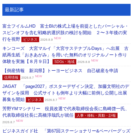
最新記事
富士フイルムHD 富士BIの株式上場を前提としたパーシャル・
スピンオフを含む戦略的選択肢の検討を開始 ２〜３年後の実
行を視野
NEW
ビジネス
2026.8.9
キンコーズ 大宮マルイ「大宮サステナブルDays」へ出展 古
紙再生紙「おきあがみ」を用いた無料のオリジナルノート作り
体験を実施【８月９日】
NEW
SDGs・地域
2026.8.8
【倒産情報 新潟県】トーヨービジネス 自己破産を申請
NEW
信用情報
2026.8.7
JAGAT 「page2027」ポスターデザイン決定、加藤文明社のデ
ザインを採用 公式サイトも例年より大幅に前倒し公開し出展
募集を開始
NEW
ビジネス
2026.8.7
芳野YMマシナリー 役員改選で代表取締役会長に島崎啓一氏、
代表取締役社長に髙橋淳哉氏が就任
人事・移転・異動・訃報
NEW
2026.8.7
ビジネスガイド社 「第67回ステーショナリー&ペーパーグッズ