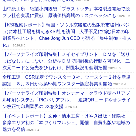
山中紙工所 紙製小判抜袋「プラストッテ」本格製造開始で脱
プラ社会実現に貢献 原油価格高騰のリスクヘッジにも
2026.8.5
【KSI視察レポート】韓国・ソウル京畿道の出版都市坡州(パジ
ュ)に本社工場を構えるKSI社を訪問 人手不足に悩む日本の印
刷業界へヒント、Chae Jong Jun CEO が語る「集中制御・省人
化」
2026.8.5
【パーソナライズ印刷特集】メイセイプリント ＤＭを「送り
っぱなし」にしない。分析型ＤＭで開封後の行動を可視化 二
次元コードと宛先をひも付け、閲覧状況を個別把握
2026.8.5
全印工連 CSR認定でワンスター３社、ツースター２社を新規
認定 ８月３日から第55期ワンスター認定募集を開始
2026.8.4
【パーソナライズ印刷特集】オンデオマ クラウド型バリアブ
ル印刷システム「PICバリアブル」 追跡QRコードやオンライ
ン校正で印刷業界のDXを支援
2026.8.4
【イベントレポート】文伸・清水工房・けやき出版・緑陽社
多摩エリア初の「本づくりマルシェ」開催 自費出版や地域の
魅力を発信
2026.8.4