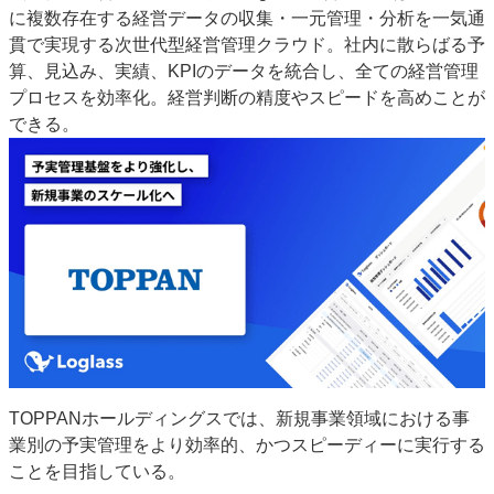
に複数存在する経営データの収集・一元管理・分析を一気通
JAPAN PACK 2023 特集
中古印刷機・製本機特集
貫で実現する次世代型経営管理クラウド。社内に散らばる予
2022 見える化・MIS特集
2022 検査・校正特集
算、見込み、実績、KPIのデータを統合し、全ての経営管理
特集・デジタル印刷 ～ 新成長軌道を描く
プロセスを効率化。経営判断の精度やスピードを高めことが
できる。
案内
発刊案内
JFPI印刷用語集
印刷機材年鑑
運営
会社案内
購読・購入申し込み
サイトポリシー
お問い合わせ
TOPPANホールディングスでは、新規事業領域における事
業別の予実管理をより効率的、かつスピーディーに実行する
ことを目指している。