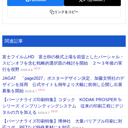
リンクをコピー
関連記事
富士フイルムHD 富士BIの株式上場を前提としたパーシャル・
スピンオフを含む戦略的選択肢の検討を開始 ２〜３年後の実
行を視野
NEW
2026.8.9
JAGAT 「page2027」ポスターデザイン決定、加藤文明社のデ
ザインを採用 公式サイトも例年より大幅に前倒し公開し出展
募集を開始
NEW
2026.8.7
【パーソナライズ印刷特集】コダック KODAK PROSPER S-
シリーズ インプリンティングシステム 従来の印刷工程にデジ
タルの力を加える
NEW
2026.8.7
【パーソナライズ印刷特集】博伸社 大量バリアブル印刷に対
応ユポ、PETなど特殊素材にも対応
2026.8.6