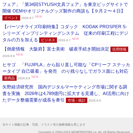
フェア」「第34回STYLISH文具フェア」を東京ビッグサイトで
開催 OEMやオリジナルグッズ製作の商談も【９月２〜４日】
NEW
イベント
2026.8.7
【パーソナライズ印刷特集】コダック KODAK PROSPER S-
シリーズ インプリンティングシステム 従来の印刷工程にデジ
タルの力を加える
NEW
ビジネス
2026.8.7
【倒産情報 大阪府】富士美術 破産手続き開始決定
信用情報
NEW
2026.8.6
ヒサゴ 「FUJIPLA」から貼り直し可能な「CPリーフ ステッカ
ータイプ 自己吸着」を発売 のり残りなしでガラス面にも対応
NEW
新商品
2026.8.6
矢野経済研究所 国内デジタルマーケティング市場に関する調
査を実施 2026年は4,789億円に拡大する見通し、AI活用に向け
たデータ整備需要が成長を牽引
市場・統計
2026.8.6
当サイト掲載の記事、写真、イラスト等の無断掲載を禁じます
Copyright © 2000-2023 NEWPRINTING co.,ltd. All Rights Reserved.