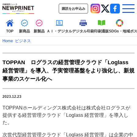
購読をお申込み
TOP
新商品
新製品
ＡＩ・デジタル
デジタル印刷
印刷通販
SDGs・地域
ポ
Home
–
ビジネス
インデックス
TOPPAN ログラスの経営管理クラウド「Loglass
TOP
新着記事
特集記事
動画コンテンツ
経営管理」を導入、予実管理基盤をより強化し、新規
インタビュー
コレクション
事業のスケール化へ
カテゴリー一覧
新商品
新製品
ＡＩ・デジタル
デジタル印刷
印刷通販
2023.12.23
SDGs・地域
ポストプレス
ビジネス
イベント
信用情報
業界
TOPPANホールディングス株式会社は株式会社ログラスが
市場・統計
人事・移転・異動・訃報
提供する経営管理クラウド「Loglass 経営管理」を導入し
た。
特集記事カテゴリー一覧
次世代型経営管理クラウド「Loglass 経営管理」は企業の中
特集・デジタル印刷 アイデアで勝負！ ～多様なビジネス・多彩な商材～