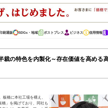
印刷通販
SDGs・地域
ポストプレス
ビジネス
信用情報
インタビュー
コレクション
菊半裁の特色を内製化～存在価値を高める
通販
SDGs・地域
ポストプレス
ビジネス
イベント
信用情報
。板橋に本社工場を構え、
・多彩な商材～
JAPAN PACK 2023 特集
中古印刷機・製本機特集
板橋」を掲げており、同社も