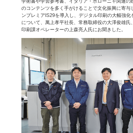
学術書や学習参考書、イタリア・ボローニャ関連の
のコンテンツを多く手がけることで文化振興に寄与し
案内
ンプレミアIS29を導入し、デジタル印刷の大幅強
について、萬上孝平社長、常務取締役の大澤俊雄氏
発刊案内
JFPI印刷用語集
印刷機材年鑑
印刷課オペレーターの上森亮人氏にお聞きした。
運営
会社案内
購読・購入申し込み
サイトポリシ