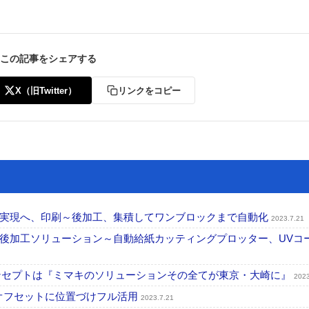
この記事をシェアする
X（旧Twitter）
リンクをコピー
ー実現へ、印刷～後加工、集積してワンブロックまで自動化
2023.7.21
後加工ソリューション～自動給紙カッティングプロッター、UVコ
ンセプトは『ミマキのソリューションその全てが東京・大崎に』
2023
イオフセットに位置づけフル活用
2023.7.21