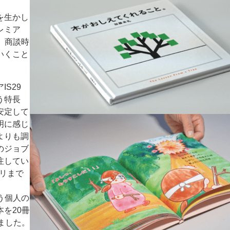
を生かし
レミア
。商談時
いくこと
S29
う特長
安定して
明に感じ
よりも調
のジョブ
注してい
ミリまで
う個人の
を20冊
ました。