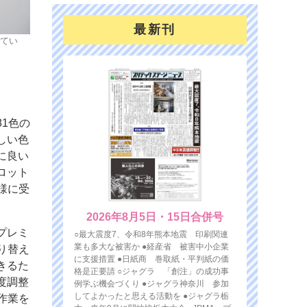
最新刊
てい
1色の
しい色
に良い
ロット
様に受
2026年8月5日・15日合併号
プレミ
○最大震度7、令和8年熊本地震 印刷関連
業も多大な被害か ●経産省 被害中小企業
り替え
に支援措置 ●日紙商 巻取紙・平判紙の価
きるた
格是正要請 ○ジャグラ 「創注」の成功事
度調整
例学ぶ機会づくり ●ジャグラ神奈川 参加
してよかったと思える活動を ●ジャグラ栃
作業を