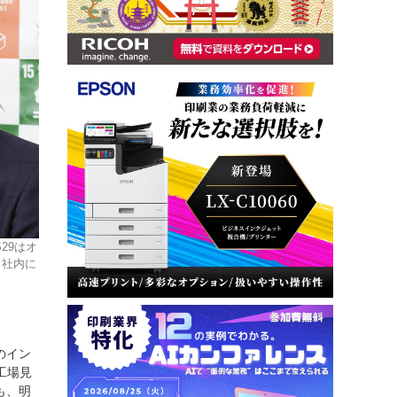
29はオ
、社内に
のイン
工場見
も、明