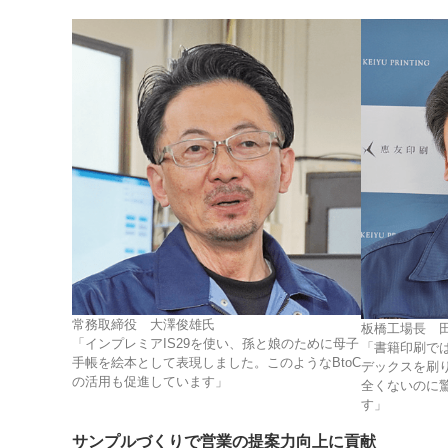
常務取締役 大澤俊雄氏
板橋工場長 
「インプレミアIS29を使い、孫と娘のために母子
「書籍印刷で
手帳を絵本として表現しました。このようなBtoC
デックスを刷
の活用も促進しています」
全くないのに
す」
サンプルづくりで営業の提案力向上に貢献