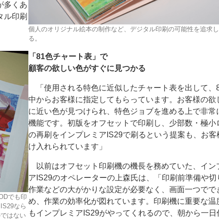
が多くあ
タル印刷
。
個人のオリジナル絵本の制作など、デジタル印刷の可能性を追求し
る。
「81色チャート表」で
顧客の欲しい色がすぐに見つかる
「使用される特色に近似したチャート表を出して、8
中からお客様に指定してもらっています。お客様の欲
に近い色が見つけられ、特色ジョブを進める上で非常
機能です。初版をオフセットで印刷し、少部数・極小
の再刷をインプレミアIS29で刷るという提案も、お客
け入れられています」
以前はオフセット印刷機の機長を務めていた、イン
アIS29のオペレーターの上森氏は、「印刷前準備や切
作業などの大がかりな設定が必要なく、画面一つでで
ODでも印
め、作業の効率化が図れています。印刷機に重要な温
S29なら
もインプレミアIS29がやってくれるので、朝から一日
のではない