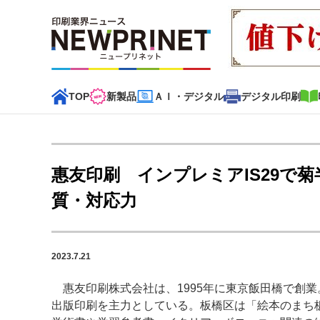
TOP
新製品
ＡＩ・デジタル
デジタル印刷
インデックス
TOP
新着記事
特集記事
動画コンテンツ
惠友印刷 インプレミアIS29で
カテゴリー一覧
質・対応力
新商品
新製品
ＡＩ・デジタル
デジタル印刷
印刷
2023.7.21
特集記事カテゴリー一覧
惠友印刷株式会社は、1995年に東京飯田橋で創業
特集・デジタル印刷 アイデアで勝負！ ～多様なビジネス
出版印刷を主力としている。板橋区は「絵本のまち
特集・デジタル印刷 ～ 新成長軌道を描く