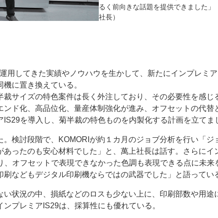
るく前向きな話題を提供できました」
社長）
運用してきた実績やノウハウを生かして、新たにインプレミアI
同機に置き換えている。
裁サイズの特色案件は長く外注しており、その必要性を感じ
エンド化、高品位化、量産体制強化が進み、オフセットの代替
IS29を導入し、菊半裁の特色ものを内製化する計画を立てま
。検討段階で、KOMORIが約１カ月のジョブ分析を行い「ジ
があったのも安心材料でした」と、萬上社長は話す。さらにイ
おり、オフセットで表現できなかった色調も表現できる点に未来
印刷などもデジタル印刷機ならではの武器でした」と語ってい
い状況の中、損紙などのロスも少ない上に、印刷部数や用途
ンプレミアIS29は、採算性にも優れている。