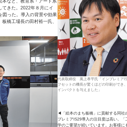
絵本など、教育系・アート系
てきた。2022年８月にイ
化を図った。導入の背景や効果
、板橋工場長の田村裕一氏、
ー
お問い合わせ
代表取締役 萬上孝平氏「インプレミアIS
フセットの機長が驚くほどの印刷ができ
インパクトを与えました」
◀「絵本のまち板橋」に貢献する同社
プレミアIS29導入の注目度は高い。「
学のご要望が続いています。お客様に