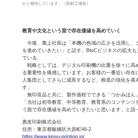
かと期待しています」（田村工場長）
教育や文化という面で存在価値を高めていく
今後、萬上社長は「本機の色域の広さを活用し、ク
を進めていきたい」と話す。BtoCビジネスの拡大も
ている。
戦略としては、デジタル印刷機の比重を徐々に高め
る重要性を痛感しています。お客様の一番近い存在に
人集団としてさらに成長するなど、根底の強化を基
す」
無印良品と共に、製作過程でできる「つかみほん」
「当社は初等教育、中等教育、教育系のコンテンツ
う面で存在価値を高めていきたいと思います」と語
惠友印刷株式会社
住所：東京都板橋区大原町46-2
https://www.keiyu-printing.jp/