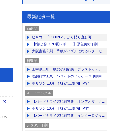
最新記事一覧
新商品
ヒサゴ 「FUJIPLA」から貼り直し可...
【推し活EXPO夏レポート】原色美術印刷...
大阪書籍印刷 手紙がパズルになるレターセ...
新製品
山中紙工所 紙製小判抜袋「プラストッテ」...
理想科学工業 小ロットのパッケージ印刷向...
ホリゾン 10月、びわこ工場内HIPで“...
ＡＩ・デジタル
ーター
【パーソナライズ印刷特集】オンデオマ ク...
ホリゾン 10月、びわこ工場内HIPで“...
【パーソナライズ印刷特集】インターロジッ...
.7.22
デジタル印刷