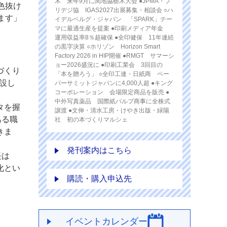
木 来年9月に関地協栃木大会 ●JPMA・プ
色抜け
リデジ協 IGAS2027出展募集・相談会 ○ハ
ます」
イデルベルグ・ジャパン 「SPARK」テー
マに最適生産を提案 ●印刷メディア年金
運用収益率8％超確保 ●全印健保 11年連続
の黒字決算 ○ホリゾン Horizon Smart
Factory 2026 in HIP開催 ●RMGT サマーシ
ョー2026盛況に ●印刷工業会 3回目の
づくり
「本を贈ろう」 ○全印工連・日紙商 ペー
開設し
パーサミットジャパンに4,000人超 ●キング
コーポレーション 会場限定商品を販売 ●
中外写真薬品 国際紙パルプ商事に全株式
タを握
譲渡 ●文伸・清水工房・けやき出版・緑陽
ある職
社 初の本づくりマルシェ
きま
発刊案内はこちら
長は
化とい
購読・購入申込先
イベントカレンダー