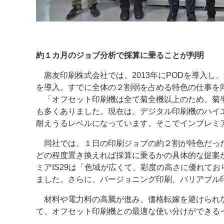
約１カ月のジョブ分析で採算に乗ることが判明
惠友印刷株式会社では、2013年にPODを導入し、
を導入。すでに全体の２割弱を占める特色の仕事を
「オフセット印刷機は全て菊全機以上のため、菊半
も多くありました。現在は、デジタル印刷機のハイ
耐えうるレベルになっています。そこでインプレミア
同社では、１日の印刷ジョブの約２割が特色だった
どの程度置き換えれば採算に乗るかの具体的な提案
ミアIS29は「色域が広くて、彩度の高さに優れて
ました。さらに、バージョニング印刷、バリアブル
材料や電力料の高騰が進み、価格転嫁を避けられな
て、オフセット印刷機との最適な使い分けができるイ