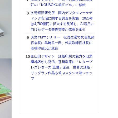
道の
江の「KOUSOKU堀江ビル」に移転
える
矢野経済研究所 国内デジタルマーケテ
の印刷
ィング市場に関する調査を実施 2026年
CE
は4,789億円に拡大する見通し、AI活用に
【ペ
向けたデータ整備需要が成長を牽引
ト】
芳野YMマシナリー 役員改選で代表取締
アで
役会長に島崎啓一氏、代表取締役社長に
KO
髙橋淳哉氏が就任
体製
細山田デザイン 活版印刷の魅力を旧黒
富士
磯地区から発信、那須塩原に「レタープ
地・
レスレターズ 黒磯」誕生 世界の活版・
付表
リソグラフ作品も並ぶスタジオ兼ショッ
プ
【パ
士フ
パン
書を
ツー
トも