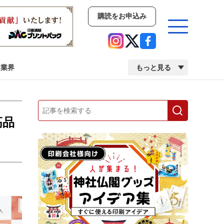
購読をお申込み
業界
もっと見る
新商品
イベント
市場・統計
高品
人事・移転・異動・訃報
業界
市場・統計
人事・移転・異動・訃報
2022 見える化・MIS特集
2022 検査・校正特集