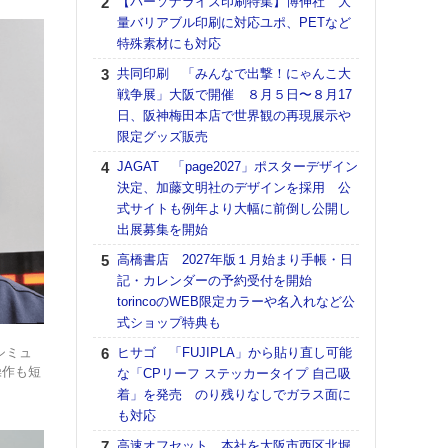
【パーソナライズ印刷特集】博伸社 大
DNP
量バリアブル印刷に対応ユポ、PETなど
上の
特殊素材にも対応
意識
時代
共同印刷 「みんなで出撃！にゃんこ大
る組
戦争展」大阪で開催 ８月５日〜８月17
日、阪神梅田本店で世界観の再現展示や
【パ
限定グッズ販売
量バ
特殊
JAGAT 「page2027」ポスターデザイン
決定、加藤文明社のデザインを採用 公
ホリゾ
式サイトも例年より大幅に前倒し公開し
で“Hor
出展募集を開始
催へ～
TO
高橋書店 2027年版１月始まり手帳・日
スマ
記・カレンダーの予約受付を開始
torincoのWEB限定カラーや名入れなど公
理想
式ショップ特典も
刷向
ン 『
シミュ
ヒサゴ 「FUJIPLA」から貼り直し可能
を７
操作も短
な「CPリーフ ステッカータイプ 自己吸
面の
着」を発売 のり残りなしでガラス面に
対応
も対応
【K
高速オフセット 本社を大阪市西区北堀