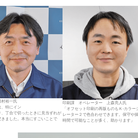
田村裕一氏
印刷課 オペレーター 上森亮人氏
は、特にイン
「オフセット印刷の再版ものもＫ-カラー
り、丁合で切ったときに見当ずれが
レーター２で色合わせできます。保守や
驚きました。本当にすごいことで
時間で可能なことが多く、助かります」