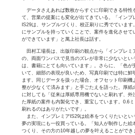
データさえあれば数枚からすぐに印刷できる特性
て、営業の提案にも変化が出てきている。「インプ
IS29は、サンプルづくり、校正刷りに秀でています
にサンプルを持っていくことで、案件を進化させて
ができています」と萬上社長は話す。
田村工場長は、出版印刷の観点から「インプレミアI
の、両面ワンパスで見当のズレが非常に少ないとい
は、書籍にとても向いています」。さらに、「色が
いて、細部の表現が良いため、写真印刷では特に鮮
ます。同じデータを扱った場合、オフセット印刷機
整が少なくて済みます」と手ごたえを語った。厚紙
に対しても「従来は厚紙専用機でないと刷れず、外
た厚紙の案件も内製化でき、重宝しています。0.6
刷れるのはありがたいです」。
また、インプレミアIS29は絵本をつくりたいとい
夢の実現にも一役買っている。「知人が制作した絵本
つくり、その方の10年越しの夢を叶えることができ