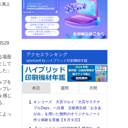
（萬上
S29
アクセスランキング
る場面
sponcerd by ハイブリッド印刷機材年鑑
として
した」
ョブを
本日
週間
月間
ンプレ
を感じ
キンコーズ 大宮マルイ「大宮サステナ
日印
る。
ブルDays」へ出展 古紙再生紙「おきあ
た個
によっ
がみ」を用いた無料のオリジナルノート
彰」
作り体験を実施【８月９日】
る