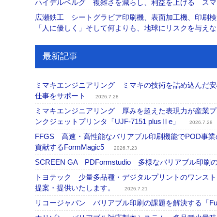
ハイデルベルグ 複雑さを減らし、利益を上げる ス
広瀬鉄工 シートグラビア印刷機、表面加工機、印刷検
「人に優しく」そして何よりも、地球にリスクを与え
最新記事
ミマキエンジニアリング ミマキの技術を詰め込んだ安心・
仕事をサポート
2026.7.28
ミマキエンジニアリング 厚みを超えた表現力が産業プリ
ンクジェットプリンタ「UJF-7151 plusⅡe」
2026.7.28
FFGS 高速・高性能なバリアブル印刷機能でPOD
貢献するFormMagic5
2026.7.23
SCREEN GA PDFormstudio 多様なバリア
トヨテック 少量多品種・デジタルプリントのワンスト
提案・提供いたします。
2026.7.21
リコージャパン バリアブル印刷の課題を解決する「Fusi