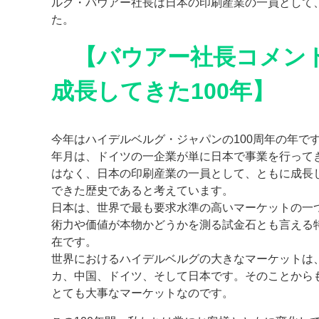
ルグ・バウアー社長は日本の印刷産業の一員として
た。
案内
【バウアー社長コメント
発刊案内
JFPI印刷用語集
印刷機材年鑑
成長してきた100年】
運営
会社案内
購読・購入申し込み
サイトポリシ
今年はハイデルベルグ・ジャパンの100周年の年で
年月は、ドイツの一企業が単に日本で事業を行って
はなく、日本の印刷産業の一員として、ともに成長
できた歴史であると考えています。
日本は、世界で最も要求水準の高いマーケットの一
術力や価値が本物かどうかを測る試金石とも言える
在です。
世界におけるハイデルベルグの大きなマーケットは
カ、中国、ドイツ、そして日本です。そのことから
とても大事なマーケットなのです。