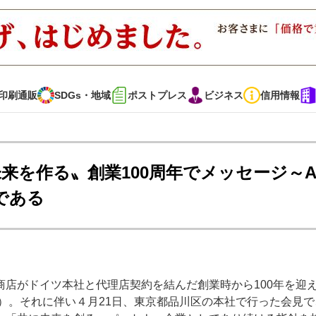
印刷通販
SDGs・地域
ポストプレス
ビジネス
信用情報
インタビュー
コレクション
来を作る〟創業100周年でメッセージ～A
である
通販
SDGs・地域
ポストプレス
ビジネス
イベント
信用情報
店がドイツ本社と代理店契約を結んだ創業時から100年を迎
で勝負！ ～多様なビジネス・多彩な商材～
JAPAN PACK 2023 特集
業）。それに伴い４月21日、東京都品川区の本社で行った会見で