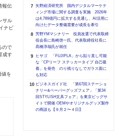
道の
情報伝
矢野経済研究所 国内デジタルマーケテ
える
ィング市場に関する調査を実施 2026年
の印刷
は4,789億円に拡大する見通し、AI活用に
ンサル
CE
向けたデータ整備需要が成長を牽引
イナビ
【ペ
芳野YMマシナリー 役員改選で代表取締
ト】
役会長に島崎啓一氏、代表取締役社長に
アで
髙橋淳哉氏が就任
るので
KO
育成す
ヒサゴ 「FUJIPLA」から貼り直し可能
体製
な「CPリーフ ステッカータイプ 自己吸
着」を発売 のり残りなしでガラス面に
富士
価値を
も対応
地・
付表
ビジネスガイド社 「第67回ステーショ
ナリー&ペーパーグッズフェア」「第34
【パ
回STYLISH文具フェア」を東京ビッグサ
士フ
イトで開催 OEMやオリジナルグッズ製作
パン
の商談も【９月２〜４日】
書を
ツー
トも