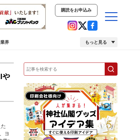
購読をお申込み
業界
もっと見る
新商品
イベント
市場・統計
Iや
人事・移転・異動・訃報
業界
市場・統計
人事・移転・異動・訃報
えた
中古印刷機・製本機特集
2022 検査・校正特集
、ヨ