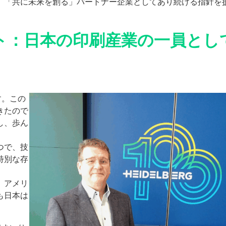
、「共に未来を創る」パートナー企業としてあり続ける指針を
：日本の印刷産業の一員とし
ー
お問い合わせ
す。この
きたので
し、歩ん
つで、技
特別な存
、アメリ
も日本は