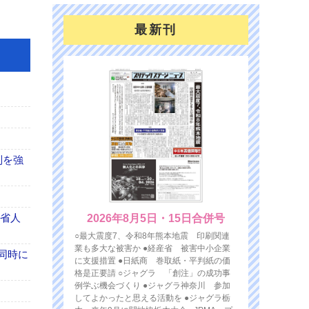
最新刊
制を強
 省人
2026年8月5日・15日合併号
○最大震度7、令和8年熊本地震 印刷関連
業も多大な被害か ●経産省 被害中小企業
同時に
に支援措置 ●日紙商 巻取紙・平判紙の価
格是正要請 ○ジャグラ 「創注」の成功事
例学ぶ機会づくり ●ジャグラ神奈川 参加
してよかったと思える活動を ●ジャグラ栃