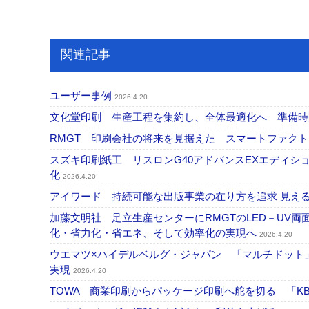
関連記事
ユーザー事例
2026.4.20
文化堂印刷 生産工程を集約し、全体最適化へ 準備
RMGT 印刷会社の将来を見据えた スマートファク
スズキ印刷紙工 リスロンG40アドバンスEXエディ
化
2026.4.20
アイワード 持続可能な出版事業の在り方を追求 見え
加藤文明社 足立生産センターにRMGTのLED－UV
化・省力化・省エネ、そして効率化の実現へ
2026.4.20
ウエマツ×ハイデルベルグ・ジャパン 「マルチドット
実現
2026.4.20
TOWA 商業印刷からパッケージ印刷へ舵を切る 「KBA 