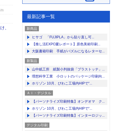
.21
最新記事一覧
付け、
新商品
ヒサゴ 「FUJIPLA」から貼り直し可...
【推し活EXPO夏レポート】原色美術印刷...
大阪書籍印刷 手紙がパズルになるレターセ...
新製品
山中紙工所 紙製小判抜袋「プラストッテ」...
理想科学工業 小ロットのパッケージ印刷向...
ホリゾン 10月、びわこ工場内HIPで“...
ＡＩ・デジタル
【パーソナライズ印刷特集】オンデオマ ク...
ホリゾン 10月、びわこ工場内HIPで“...
【パーソナライズ印刷特集】インターロジッ...
デジタル印刷