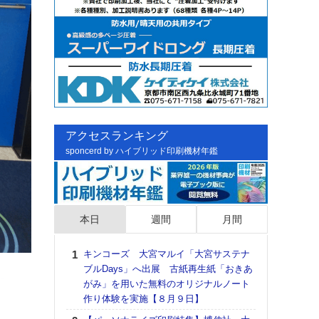
アクセスランキング
sponcerd by ハイブリッド印刷機材年鑑
本日
週間
月間
キンコーズ 大宮マルイ「大宮サステナ
日印
ブルDays」へ出展 古紙再生紙「おきあ
た個
がみ」を用いた無料のオリジナルノート
彰」
作り体験を実施【８月９日】
る