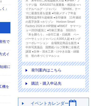
木 来年9月に関地協栃木大会 ●JPMA・プ
20
リデジ協 IGAS2027出展募集・相談会 ○ハ
しく」
イデルベルグ・ジャパン 「SPARK」テー
マに最適生産を提案 ●印刷メディア年金
運用収益率8％超確保 ●全印健保 11年連続
の黒字決算 ○ホリゾン Horizon Smart
Factory 2026 in HIP開催 ●RMGT サマーシ
ョー2026盛況に ●印刷工業会 3回目の
「本を贈ろう」 ○全印工連・日紙商 ペー
パーサミットジャパンに4,000人超 ●キング
産性で
コーポレーション 会場限定商品を販売 ●
中外写真薬品 国際紙パルプ商事に全株式
譲渡 ●文伸・清水工房・けやき出版・緑陽
方式イ
社 初の本づくりマルシェ
の短縮に
発刊案内はこちら
購読・購入申込先
工機を
イベントカレンダー