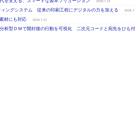
時代を支える、スマートな製本ソリューション
2026.7.21
プリンティングシステム 従来の印刷工程にデジタルの力を加える
2026.7
殊素材にも対応
2026.7.21
分析型ＤＭで開封後の行動を可視化 二次元コードと宛先をひも