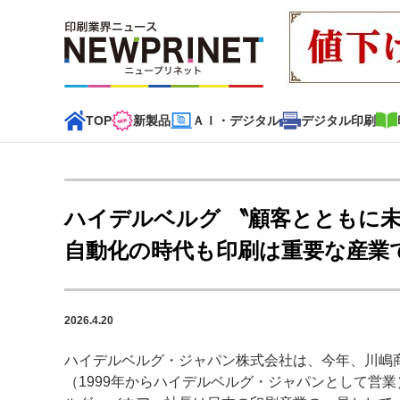
TOP
新製品
ＡＩ・デジタル
デジタル印刷
インデックス
TOP
新着記事
特集記事
動画コンテンツ
ハイデルベルグ 〝顧客とともに未
カテゴリー一覧
自動化の時代も印刷は重要な産業
新商品
新製品
ＡＩ・デジタル
デジタル印刷
印刷
2026.4.20
特集記事カテゴリー一覧
ハイデルベルグ・ジャパン株式会社は、今年、川嶋商
2022 見える化・MIS特集
特集・デジタル印刷 アイデア
（1999年からハイデルベルグ・ジャパンとして営
特集・デジタル印刷 ～ 新成長軌道を描く