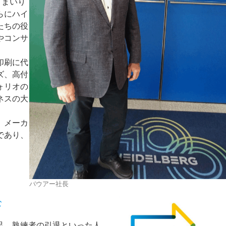
てまいり
らにハイ
たちの役
やコンサ
。
印刷に代
ズ、高付
ォリオの
ネスの大
、メーカ
であり、
バウアー社長
む
足、熟練者の引退といった人