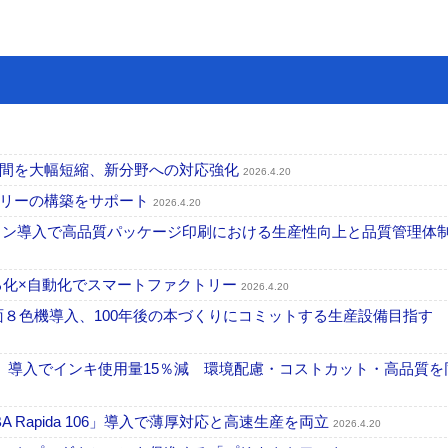
時間を大幅短縮、新分野への対応強化
2026.4.20
トリーの構築をサポート
2026.4.20
ション導入で高品質パッケージ印刷における生産性向上と品質管理体
る化×自動化でスマートファクトリー
2026.4.20
両面８色機導入、100年後の本づくりにコミットする生産設備目指す
」導入でインキ使用量15％減 環境配慮・コストカット・高品質を
Rapida 106」導入で薄厚対応と高速生産を両立
2026.4.20