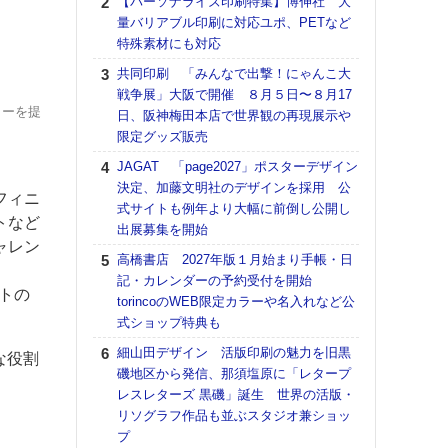
【パーソナライズ印刷特集】博伸社 大
DNP
量バリアブル印刷に対応ユポ、PETなど
上の
特殊素材にも対応
意識
時代
共同印刷 「みんなで出撃！にゃんこ大
る組
戦争展」大阪で開催 ８月５日〜８月17
ローを提
日、阪神梅田本店で世界観の再現展示や
【パ
限定グッズ販売
量バ
特殊
JAGAT 「page2027」ポスターデザイン
決定、加藤文明社のデザインを採用 公
ホリゾ
フィニ
式サイトも例年より大幅に前倒し公開し
で“Hor
トなど
出展募集を開始
催へ～
ャレン
TO
高橋書店 2027年版１月始まり手帳・日
スマ
記・カレンダーの予約受付を開始
トの
torincoのWEB限定カラーや名入れなど公
理想
式ショップ特典も
刷向
ン 『
細山田デザイン 活版印刷の魅力を旧黒
な役割
を７
磯地区から発信、那須塩原に「レタープ
面の
レスレターズ 黒磯」誕生 世界の活版・
対応
リソグラフ作品も並ぶスタジオ兼ショッ
プ
【K