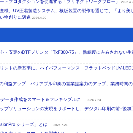
マートプロダクションを促進する「プリネクトワークフロー」
2026.4.
査機、UV圧着製造システム、検版装置の製作を通じて、「より美
ない物創りに邁進
2026.4.20
安定のDTFプリンタ「TxF300-75」、熟練度に左右されない生
ントの新基準に。ハイパフォーマンス フラットベッドUV-LED
事業の利益アップ バリアブル印刷の営業提案力のアップ、業務時間
ブル印刷のデータ作成をスマート＆フレキシブルに
2026.7.23
ップソリューションの実現をサポートし、デジタル印刷の前･後加
onPro シリーズ」とは
2026.7.21