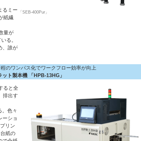
よるミー
「SEB-400Pur」
が紙繊
数量が
ている。
め、誰が
行程のワンパス化でワークフロー効率が向上
ット製本機 「HPB-13HG」
トすると全
、排出す
る。色々
レーショ
ズプリン
中台紙の
ので合紙