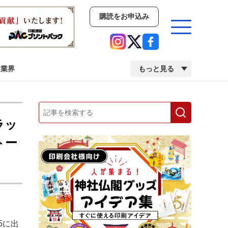
購読をお申込み
業界
もっと見る
新商品
イベント
市場・統計
ラッ
人事・移転・異動・訃報
トー
業界
市場・統計
人事・移転・異動・訃報
中古印刷機・製本機特集
2022 検査・校正特集
5に出