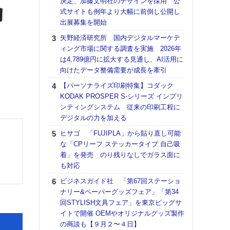
決定、加藤文明社のデザインを採用 公
DNP
式サイトも例年より大幅に前倒し公開し
上の
出展募集を開始
意識
時代
矢野経済研究所 国内デジタルマーケテ
る組
ィング市場に関する調査を実施 2026年
は4,789億円に拡大する見通し、AI活用に
【パ
向けたデータ整備需要が成長を牽引
量バ
特殊
【パーソナライズ印刷特集】コダック
KODAK PROSPER S-シリーズ インプリ
ホリゾ
ンティングシステム 従来の印刷工程に
で“Hor
デジタルの力を加える
催へ～
TO
ヒサゴ 「FUJIPLA」から貼り直し可能
スマ
な「CPリーフ ステッカータイプ 自己吸
着」を発売 のり残りなしでガラス面に
理想
も対応
刷向
ン 『
ビジネスガイド社 「第67回ステーショ
を７
ナリー&ペーパーグッズフェア」「第34
面の
回STYLISH文具フェア」を東京ビッグサ
対応
イトで開催 OEMやオリジナルグッズ製作
の商談も【９月２〜４日】
【K