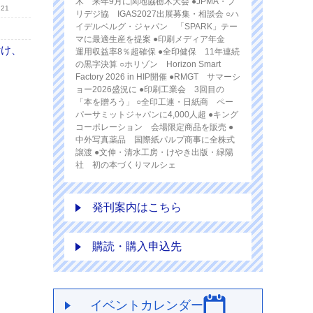
木 来年9月に関地協栃木大会 ●JPMA・プ
.21
リデジ協 IGAS2027出展募集・相談会 ○ハ
イデルベルグ・ジャパン 「SPARK」テー
マに最適生産を提案 ●印刷メディア年金
付け、
運用収益率8％超確保 ●全印健保 11年連続
の黒字決算 ○ホリゾン Horizon Smart
Factory 2026 in HIP開催 ●RMGT サマーシ
ョー2026盛況に ●印刷工業会 3回目の
「本を贈ろう」 ○全印工連・日紙商 ペー
パーサミットジャパンに4,000人超 ●キング
コーポレーション 会場限定商品を販売 ●
中外写真薬品 国際紙パルプ商事に全株式
譲渡 ●文伸・清水工房・けやき出版・緑陽
社 初の本づくりマルシェ
発刊案内はこちら
購読・購入申込先
イベントカレンダー