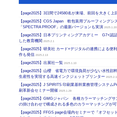
【page2025】3日間で24580名が来場、前回を大きく
【page2025】CGS Japan 軟包装用プルーフィングシステム「R
「SPECTRA PROOF」の最新バージョンも実演
2025.1.20
【page2025】日本プリンティングアカデミー G7
した教育機関
2025.2.1
【page2025】研美社 カード×デジタルの連携によ
作も発信
2025.2.13
【page2025】出展社一覧
2025.1.10
【page2025】山櫻 省電力で環境負荷が少ない水性顔
生産性を実現する高速インクジェットプリンター
2025.2.
【page2025】J SPIRITS 印刷業基幹業務管理システ
刷革新会セミナー開催
2025.1.29
【page2025】GMGジャパン 各種カラーマッチン
の掛け合わせで構成される多色のカラーマッチングが
【page2025】FFGS page会場内セミナーで『オ