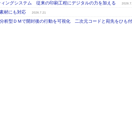
プリンティングシステム 従来の印刷工程にデジタルの力を加える
2026.7
殊素材にも対応
2026.7.21
分析型ＤＭで開封後の行動を可視化 二次元コードと宛先をひも