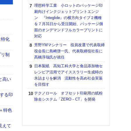
道の
理想科学工業 小ロットのパッケージ印
える
刷向けインクジェットプリントエンジ
の印刷
ン 『Integlide』の横方向タイプ２機種
CE
を７月31日から受注開始、パッケージ側
面のオンデマンドフルカラープリントに
【ペ
対応
ト】
に特化
アで
芳野YMマシナリー 役員改選で代表取締
役会長に島崎啓一氏、代表取締役社長に
KO
プリ制
髙橋淳哉氏が就任
体製
日本製紙 高知工科大学と食品添加物セ
【パ
レンピア活用でアイススラリー生成時の
士フ
氷詰まりを解消 流動性を高め社会実装
パン
と高い
を目指す
書を
ツー
テクノロール オフセット印刷用の紙粉
進する印
トも
除去システム「ZERO－CT」を開発
富士
＋特色
地・
付表
見えて