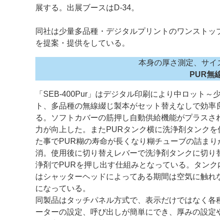
展する。出展ブースはD-34。
案内
同社は少量多品種・デジタルプリントのワンストッ
発刊案内
JFPI印刷用語集
印刷機材年鑑
を提案・提供をしている。
運営
本身の厚さ測定、サイ
PUR無線
会社案内
購読・購入申し込み
サイトポリシ
「SEB-400Pur」はデジタル印刷により中ロット～
ト、多品種の無線綴じ製本がセット替えなしで効率
る。ソフトカバーの筋押し自動供給機能がプラスさ
力が向上した。またPURタンク横に洗浄剤タンクを
た事でPUR糊の寿命が長くなり糊チューブの詰まり
消。使用後に切り替えレバーで洗浄剤タンクに切り
浄剤でPURを押し出す仕組みとなっている。タンク
はシャッターヘッドによってある期間は空気に触れ
になっている。
同製品はタッチパネル方式で、表示だけではなく各
ーターの設定、呼び出しが簡単にでき、厚みの設定