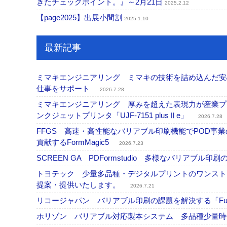
きたチェックポイント。』～2月21日
2025.2.12
【page2025】出展小間割
2025.1.10
最新記事
ミマキエンジニアリング ミマキの技術を詰め込んだ安心・
仕事をサポート
2026.7.28
ミマキエンジニアリング 厚みを超えた表現力が産業プリ
ンクジェットプリンタ「UJF-7151 plusⅡe」
2026.7.28
FFGS 高速・高性能なバリアブル印刷機能でPOD
貢献するFormMagic5
2026.7.23
SCREEN GA PDFormstudio 多様なバリア
トヨテック 少量多品種・デジタルプリントのワンスト
提案・提供いたします。
2026.7.21
リコージャパン バリアブル印刷の課題を解決する「Fusi
ホリゾン バリアブル対応製本システム 多品種少量