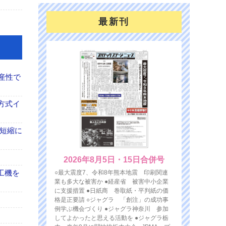
最新刊
産性で
方式イ
の短縮に
2026年8月5日・15日合併号
工機を
○最大震度7、令和8年熊本地震 印刷関連
業も多大な被害か ●経産省 被害中小企業
に支援措置 ●日紙商 巻取紙・平判紙の価
格是正要請 ○ジャグラ 「創注」の成功事
例学ぶ機会づくり ●ジャグラ神奈川 参加
してよかったと思える活動を ●ジャグラ栃