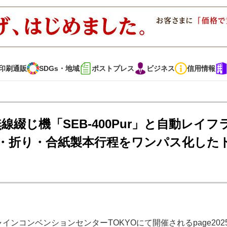
印刷通販
SDGs・地域
ポストプレス
ビジネス
信用情報
インタビュー
コレクション
無線綴じ機「SEB-400Pur」と自動レイフ
押し・折り・合紙製本行程をワンパス化した
通販
SDGs・地域
ポストプレス
ビジネス
イベント
信用情報
で勝負！ ～多様なビジネス・多彩な商材～
JAPAN PACK 2023 特集
インコンベンションセンターTOKYOにて開催されるpage202