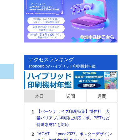
アクセスランキング
sponcerd by ハイブリッド印刷機材年鑑
本日
週間
月間
【パーソナライズ印刷特集】博伸社 大
日印
量バリアブル印刷に対応ユポ、PETなど
た個
特殊素材にも対応
彰」
る
JAGAT 「page2027」ポスターデザイン