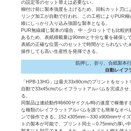
の設定等のセット替えは必要ない。
糊付け前に製本強度を上げるため、回転カット刃に
リング加工が自動で行われ、この工程によりPUR糊
維にしっかり入り込み強固な製本となる。
PUR無線綴じ製本の場合、中・少ロットでも比較的
あるため、表紙積載量は90mmと十分な量を確保し
表紙の正確な位置へのセットで時間がとられないた
操作しても高い生産性を発揮できる。
筋押し、折り、合紙製本
自動レイフラ
「HPB-13HG」は最大33x90cmのプリントをセッ
自動で33x45cmのレイフラットアルバムを完成させ
る。
同製品は連続動作時600サイクル/時の速度で稼働す
な種類のレイフラットアルバムを誰でも簡単なオペ
ンで操作できる。152 x305mm～330 x900mmサイ
トの製本が可能で、プリント同士～0.75mmの厚い
製本にも対応できる。また、ホットメルト糊を使う