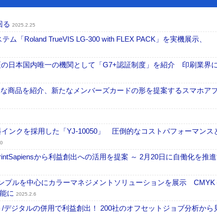
上回る
2025.2.25
oland TrueVIS LG-300 with FLEX PACK」を実機展示、
+認証の日本国内唯一の機関として「G7+認証制度」を紹介 印刷業界
る便利な商品を紹介、新たなメンバーズカードの形を提案するスマホア
料インクを採用した「YJ-10050」 圧倒的なコストパフォーマンス
10
ムPrintSapiensから利益創出への活用を提案 ～ 2月20日に自働化を推
グサンプルを中心にカラーマネジメントソリューションを展示 CMYK
可能に
2025.2.6
フセット/デジタルの併用で利益創出！ 200社のオフセットジョブ分析から