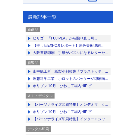
最新記事一覧
新商品
ヒサゴ 「FUJIPLA」から貼り直し可...
【推し活EXPO夏レポート】原色美術印刷...
大阪書籍印刷 手紙がパズルになるレターセ...
新製品
山中紙工所 紙製小判抜袋「プラストッテ」...
理想科学工業 小ロットのパッケージ印刷向...
ホリゾン 10月、びわこ工場内HIPで“...
ＡＩ・デジタル
【パーソナライズ印刷特集】オンデオマ ク...
ホリゾン 10月、びわこ工場内HIPで“...
【パーソナライズ印刷特集】インターロジッ...
デジタル印刷