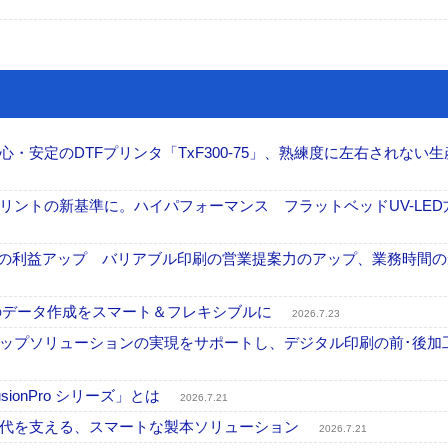
安定のDTFプリンタ「TxF300-75」、熟練度に左右されない生
ントの新基準に。ハイパフォーマンス フラットベッドUV-LED
事業の利益アップ バリアブル印刷の営業提案力のアップ、業務時間
ブル印刷のデータ作成をスマート＆フレキシブルに
2026.7.23
ップソリューションの実現をサポートし、デジタル印刷の前･後加
onPro シリーズ」とは
2026.7.21
時代を支える、スマートな製本ソリューション
2026.7.21