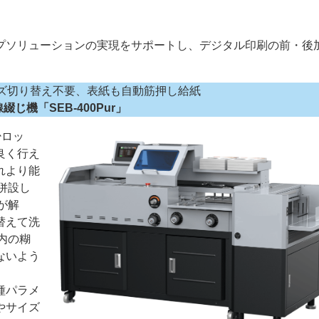
プソリューションの実現をサポートし、デジタル印刷の前・後
ズ切り替え不要、表紙も自動筋押し給紙
綴じ機「SEB-400Pur」
ー
お問い合わせ
少ロッ
良く行え
れより能
併設し
が解
替えて洗
内の糊
ないよう
種パラメ
やサイズ