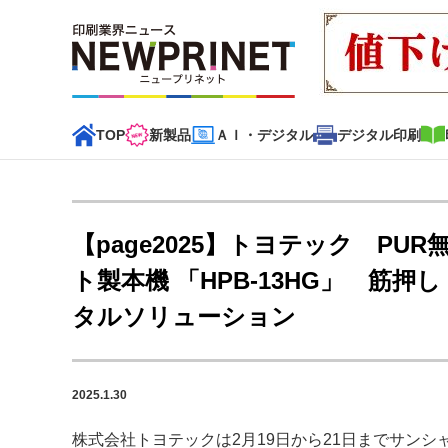
TOP
新製品
ＡＩ・デジタル
デジタル印刷
インデックス
TOP
新着記事
特集記事
動画コンテンツ
【page2025】トヨテック PUR
カテゴリー一覧
ト製本機 「HPB-13HG」 筋
タルソリューション
新商品
新製品
ＡＩ・デジタル
デジタル印刷
印刷
特集記事カテゴリー一覧
2025.1.30
2022 見える化・MIS特集
特集・デジタル印刷 アイデア
特集・デジタル印刷 ～ 新成長軌道を描く
株式会社トヨテックは2月19日から21日までサンシャ