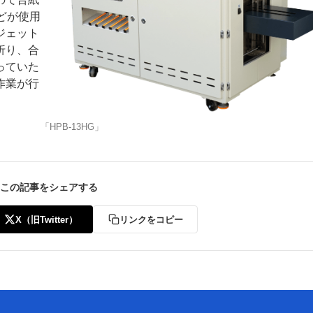
どが使用
ジェット
折り、合
っていた
作業が行
「HPB-13HG」
この記事をシェアする
X（旧Twitter）
リンクをコピー