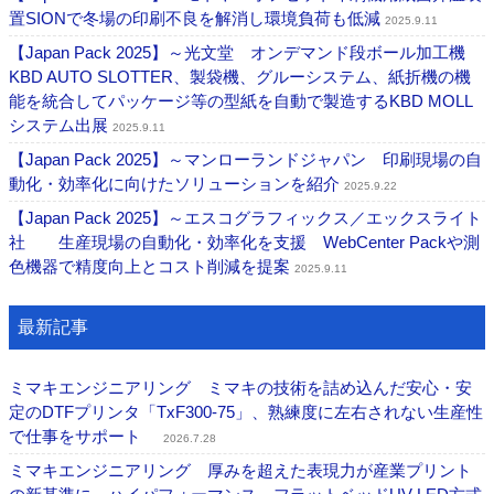
置SIONで冬場の印刷不良を解消し環境負荷も低減
2025.9.11
【Japan Pack 2025】～光文堂 オンデマンド段ボール加工機
KBD AUTO SLOTTER、製袋機、グルーシステム、紙折機の機
能を統合してパッケージ等の型紙を自動で製造するKBD MOLL
システム出展
2025.9.11
【Japan Pack 2025】～マンローランドジャパン 印刷現場の自
動化・効率化に向けたソリューションを紹介
2025.9.22
【Japan Pack 2025】～エスコグラフィックス／エックスライト
社 生産現場の自動化・効率化を支援 WebCenter Packや測
色機器で精度向上とコスト削減を提案
2025.9.11
最新記事
ミマキエンジニアリング ミマキの技術を詰め込んだ安心・安
定のDTFプリンタ「TxF300-75」、熟練度に左右されない生産性
で仕事をサポート
2026.7.28
ミマキエンジニアリング 厚みを超えた表現力が産業プリント