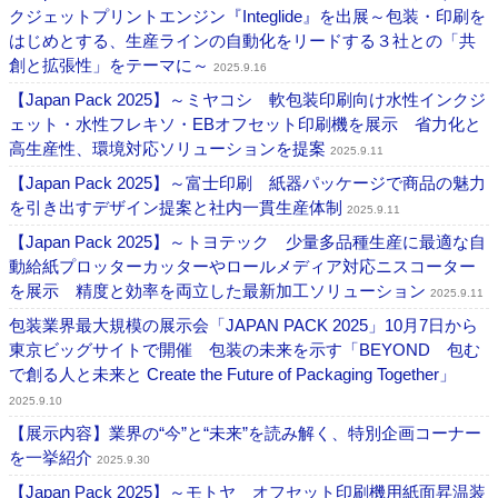
クジェットプリントエンジン『Integlide』を出展～包装・印刷を
はじめとする、生産ラインの自動化をリードする３社との「共
創と拡張性」をテーマに～
2025.9.16
【Japan Pack 2025】～ミヤコシ 軟包装印刷向け水性インクジ
ェット・水性フレキソ・EBオフセット印刷機を展示 省力化と
高生産性、環境対応ソリューションを提案
2025.9.11
【Japan Pack 2025】～富士印刷 紙器パッケージで商品の魅力
を引き出すデザイン提案と社内一貫生産体制
2025.9.11
【Japan Pack 2025】～トヨテック 少量多品種生産に最適な自
動給紙プロッターカッターやロールメディア対応ニスコーター
を展示 精度と効率を両立した最新加工ソリューション
2025.9.11
包装業界最大規模の展示会「JAPAN PACK 2025」10月7日から
東京ビッグサイトで開催 包装の未来を示す「BEYOND 包む
で創る人と未来と Create the Future of Packaging Together」
2025.9.10
【展示内容】業界の“今”と“未来”を読み解く、特別企画コーナー
を一挙紹介
2025.9.30
【Japan Pack 2025】～モトヤ オフセット印刷機用紙面昇温装