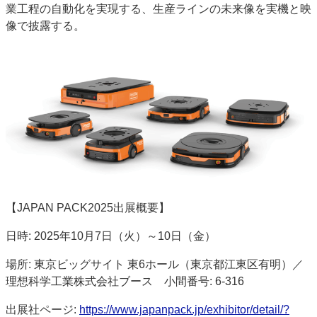
業工程の自動化を実現する、生産ラインの未来像を実機と映
特集・デジタル印刷 アイデアで勝負！ ～多様なビジネス・多彩な商材～
像で披露する。
JAPAN PACK 2023 特集
中古印刷機・製本機特集
2022 検査・校正特集
特集・デジタル印刷 ～ 新成長軌道を描く
案内
発刊案内
JFPI印刷用語集
印刷機材年鑑
運営
会社案内
購読・購入申し込み
サイトポリシー
お問い合わせ
【JAPAN PACK2025出展概要】
日時: 2025年10月7日（火）～10日（金）
場所: 東京ビッグサイト 東6ホール（東京都江東区有明）／
理想科学工業株式会社ブース 小間番号: 6-316
出展社ページ:
https://www.japanpack.jp/exhibitor/detail/?