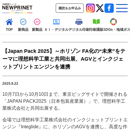
購読をお申込み
TOP
新商品
新製品
ＡＩ・デジタル
デジタル印刷
印刷通販
SDGs・地域
ポ
【Japan Pack 2025】～ホリゾン FA化の“未来”をテ
インデックス
ーマに理想科学工業と共同出展、AGVとインクジェ
TOP
新着記事
特集記事
動画コンテンツ
ットプリントエンジンを連携
インタビュー
コレクション
カテゴリー一覧
2025.9.22
新商品
新製品
ＡＩ・デジタル
デジタル印刷
印刷通販
10月7日から10月10日まで、東京ビッグサイトで開催される
SDGs・地域
ポストプレス
ビジネス
イベント
信用情報
業界
「JAPAN PACK2025（日本包装産業展）」で、理想科学工
市場・統計
人事・移転・異動・訃報
業株式会社と共同出展する。
特集記事カテゴリー一覧
会場では理想科学工業株式会社のインクジェットプリントエ
ンジン『Integlide』に、ホリゾンのAGVを連携し、高度な作
2022 見える化・MIS特集