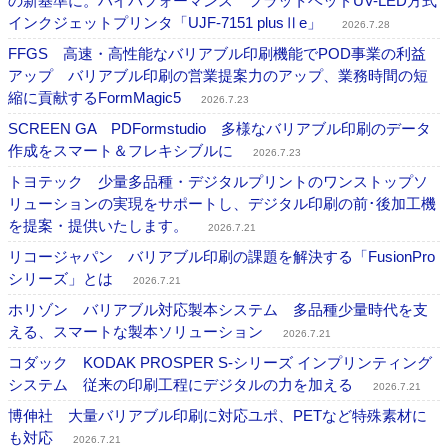
の新基準に。ハイパフォーマンス フラットベッドUV-LED方式
インクジェットプリンタ「UJF-7151 plusⅡe」
2026.7.28
FFGS 高速・高性能なバリアブル印刷機能でPOD事業の利益
アップ バリアブル印刷の営業提案力のアップ、業務時間の短
縮に貢献するFormMagic5
2026.7.23
SCREEN GA PDFormstudio 多様なバリアブル印刷のデータ
作成をスマート＆フレキシブルに
2026.7.23
トヨテック 少量多品種・デジタルプリントのワンストップソ
リューションの実現をサポートし、デジタル印刷の前･後加工機
を提案・提供いたします。
2026.7.21
リコージャパン バリアブル印刷の課題を解決する「FusionPro
シリーズ」とは
2026.7.21
ホリゾン バリアブル対応製本システム 多品種少量時代を支
える、スマートな製本ソリューション
2026.7.21
コダック KODAK PROSPER S-シリーズ インプリンティング
システム 従来の印刷工程にデジタルの力を加える
2026.7.21
博伸社 大量バリアブル印刷に対応ユポ、PETなど特殊素材に
も対応
2026.7.21