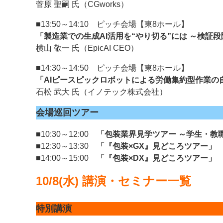
菅原 聖嗣 氏（CGworks）
■13:50～14:10 ピッチ会場【東8ホール】
「製造業での生成AI活用を“やり切る”には ～検証
横山 敬一 氏（EpicAI CEO）
■14:30～14:50 ピッチ会場【東8ホール】
「AIピースピックロボットによる労働集約型作業の
石松 武大 氏（イノテック株式会社）
会場巡回ツアー
■10:30～12:00
「包装業界見学ツアー ～学生・教
■12:30～13:30
「『包装×GX』見どころツアー」
■14:00～15:00
「『包装×DX』見どころツアー」
10/8(水) 講演・セミナー一覧
特別講演