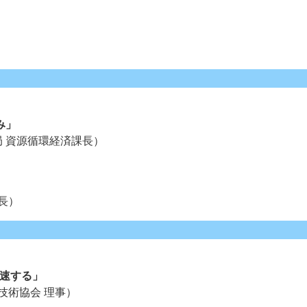
ー
お問い合わせ
み」
局 資源循環経済課長）
課長）
加速する」
技術協会 理事）