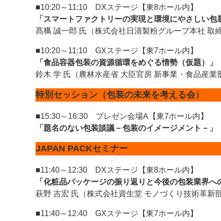
■10:20～11:10 DXステージ【東8ホール内】
「スマートファクトリーの実現と環境にやさしい包
髙𣘺 誠一郎 氏（株式会社日清製粉グループ本社 取
■10:20～11:10 GXステージ【東7ホール内】
「食品容器包装の資源循環をめぐる情勢（仮題）」
鈴木 学 氏（農林水産省 大臣官房 新事業・食品産
特別セッション（
包装の未来を考える会
）
■15:30～16:30 プレゼン会場A【東7ホール内】
「題名のない包装談議－包装のイメージメント－」
JAPAN PACKセミナー
■11:40～12:30 DXステージ【東8ホール内】
「化粧品パッケージの振り返りと今後の包装業界へ
萩野 吉宏 氏（株式会社資生堂 モノづくり技術革新部
■11:40～12:40 GXステージ【東7ホール内】