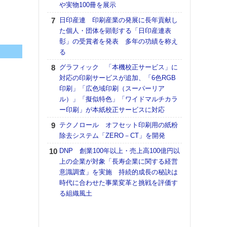
や実物100冊を展示
で“Hor
日印産連 印刷産業の発展に長年貢献し
催へ～
た個人・団体を顕彰する「日印産連表
TO
彰」の受賞者を発表 多年の功績を称え
スマ
る
ラク
グラフィック 「本機校正サービス」に
戦略
対応の印刷サービスが追加、「6色RGB
最適
印刷」「広色域印刷（スーパーリア
の課
ル）」「擬似特色」「ワイドマルチカラ
金融
ー印刷」が本紙校正サービスに対応
ルホ
テクノロール オフセット印刷用の紙粉
【K
除去システム「ZERO－CT」を開発
道の
える
DNP 創業100年以上・売上高100億円以
の印刷
上の企業が対象「長寿企業に関する経営
CE
意識調査」を実施 持続的成長の秘訣は
時代に合わせた事業変革と挑戦を評価す
理想
る組織風土
刷向
ン 『
を７
面の