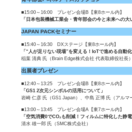
■15:00～16:00 プレゼン会場B【東8ホール内】
「日本包装機械工業会・青年部会の今と未来への大
JAPAN PACKセミナー
■15:40～16:30 DXステージ【東8ホール内】
「“人が足りない現場”を変える！IoTで進める自動
稲葉 清典 氏（Brain Edge株式会社 代表取締役社長
出展者プレゼン
■12:40～13:25 プレゼン会場B【東8ホール内】
「GS1 2次元シンボルの活用について」
岩崎 仁彦 氏（GS1 Japan）、中島 正博 氏（ア
■13:00～13:45 プレゼン会場A【東7ホール内】
「空気消費0でCO₂も削減！フィルムに特化した静
清水 雄一郎 氏（SMC株式会社）