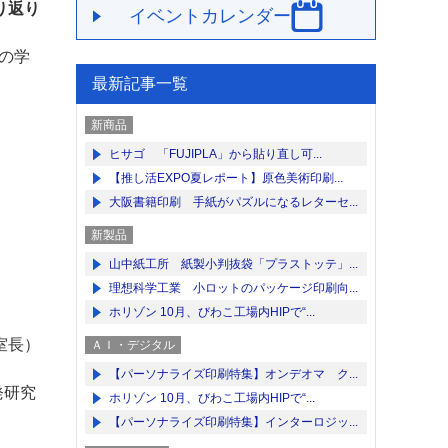
り返り
イベントカレンダー
ンの学
最新記事一覧
新商品
ヒサゴ 「FUJIPLA」から貼り直し可...
【推し活EXPO夏レポート】原色美術印刷...
大阪書籍印刷 手紙がパズルになるレターセ...
新製品
山中紙工所 紙製小判抜袋「プラストッテ」...
理想科学工業 小ロットのパッケージ印刷向...
ホリゾン 10月、びわこ工場内HIPで“...
室長）
ＡＩ・デジタル
【パーソナライズ印刷特集】オンデオマ ク...
発研究
ホリゾン 10月、びわこ工場内HIPで“...
【パーソナライズ印刷特集】インターロジッ...