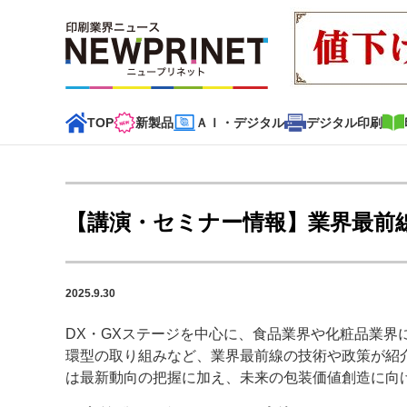
TOP
新製品
ＡＩ・デジタル
デジタル印刷
インデックス
TOP
新着記事
特集記事
動画コンテンツ
【講演・セミナー情報】業界最前
カテゴリー一覧
新商品
新製品
ＡＩ・デジタル
デジタル印刷
印刷
2025.9.30
特集記事カテゴリー一覧
DX・GXステージを中心に、食品業界や化粧品業
環型の取り組みなど、業界最前線の技術や政策が紹
2022 見える化・MIS特集
特集・デジタル印刷 アイデア
は最新動向の把握に加え、未来の包装価値創造に向
特集・デジタル印刷 ～ 新成長軌道を描く