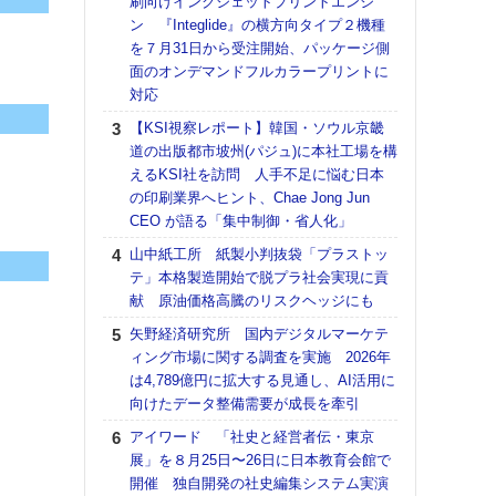
刷向けインクジェットプリントエンジ
DNP
ン 『Integlide』の横方向タイプ２機種
上の
を７月31日から受注開始、パッケージ側
意識
面のオンデマンドフルカラープリントに
時代
対応
る組
【KSI視察レポート】韓国・ソウル京畿
KO
道の出版都市坡州(パジュ)に本社工場を構
体製
えるKSI社を訪問 人手不足に悩む日本
【パ
の印刷業界へヒント、Chae Jong Jun
ルタ
CEO が語る「集中制御・省人化」
「Va
山中紙工所 紙製小判抜袋「プラストッ
リュー
テ」本格製造開始で脱プラ社会実現に貢
ライ
献 原油価格高騰のリスクヘッジにも
DM
矢野経済研究所 国内デジタルマーケテ
【パ
ィング市場に関する調査を実施 2026年
量バ
は4,789億円に拡大する見通し、AI活用に
特殊
向けたデータ整備需要が成長を牽引
【ペ
アイワード 「社史と経営者伝・東京
ト】
展」を８月25日〜26日に日本教育会館で
アで
開催 独自開発の社史編集システム実演
ホリゾ