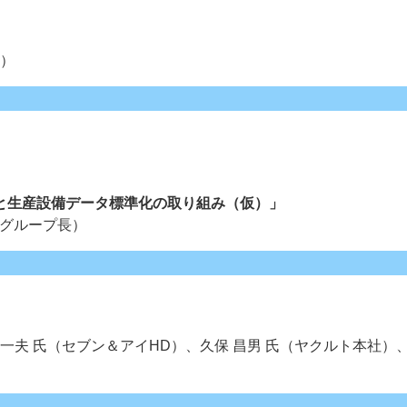
問）
）
と生産設備データ標準化の取り組み（仮）」
 グループ長）
」
崎 一夫 氏（セブン＆アイHD）、久保 昌男 氏（ヤクルト本社）
）