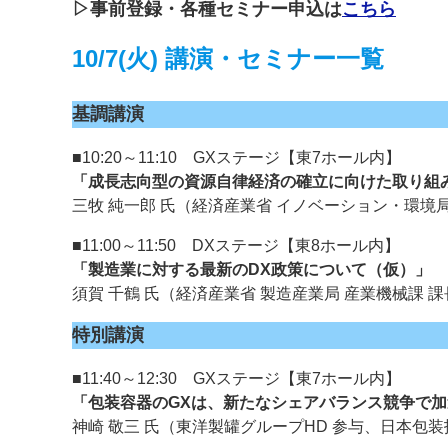
▷事前登録・各種セミナー申込は
こちら
案内
10/7(火) 講演・セミナー一覧
発刊案内
JFPI印刷用語集
印刷機材年鑑
基調講演
運営
■10:20～11:10 GXステージ【東7ホール内】
会社案内
購読・購入申し込み
サイトポリシ
「成長志向型の資源自律経済の確立に向けた取り組
三牧 純一郎 氏（経済産業省 イノベーション・環境
■11:00～11:50 DXステージ【東8ホール内】
「製造業に対する最新のDX政策について（仮）」
須賀 千鶴 氏（経済産業省 製造産業局 産業機械課 
特別講演
■11:40～12:30 GXステージ【東7ホール内】
「包装容器のGXは、新たなシェアバランス競争で
神崎 敬三 氏（東洋製罐グループHD 参与、日本包装