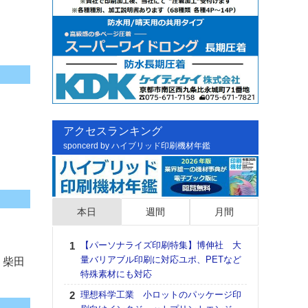
アクセスランキング
sponcerd by ハイブリッド印刷機材年鑑
本日
週間
月間
【パーソナライズ印刷特集】博伸社 大
日印
量バリアブル印刷に対応ユポ、PETなど
た個
、柴田
特殊素材にも対応
彰」
る
理想科学工業 小ロットのパッケージ印