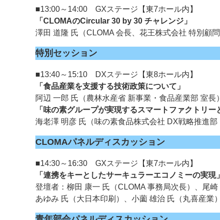
■13:00～14:00 GXステージ【東7ホール内】
「CLOMAのCircular 30 by 30 チャレンジ」
澤田 道隆 氏（CLOMA 会長、花王株式会社 特別顧
特別セッション
■13:40～15:10 DXステージ【東8ホール内】
「食品産業を支援する技術政策について」
阿辺 一郎 氏（農林水産省 新事業・食品産業部 室長
「味の素グループが実現するスマートファクトリー
海老澤 明彦 氏（味の素食品株式会社 DX戦略推進部
CLOMAパネルディスカッション
■14:30～16:30 GXステージ【東7ホール内】
「連携をキーとしたサーキュラーエコノミーの実現
登壇者：柳田 康一 氏（CLOMA 事務局次長）、尾
あゆみ 氏（大日本印刷）、小薗 雄治 氏（丸喜産業
青年部会パネルディスカッション