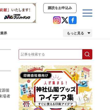
購読をお申込み
業界
もっと見る
新商品
イベント
市場・統計
人事・移転・異動・訃報
業界
市場・統計
人事・移転・異動・訃報
資源循
来場者
中古印刷機・製本機特集
2022 検査・校正特集