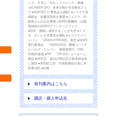
ング ８月に「AIカンファレンス」開催
○SCREEN GPJ 未来を動かす自動化フェ
ア ●SOPTECで“勇気ある挑戦” ●ジャグラ宮
城総会 佐藤支部長を再選 ●ジャグラ 印
刷屋さんのお仕事展 ○合同印刷機材 山陰
地域初のGODOプリンテックフェア
●DSF 挑戦し成功することが大切 ●ミマ
キ さいたま営業所を移転 ●エコスリージ
ャパン 「VEXIS RTR5300」発売 ●HOPE
実行委員会 「HOPE2026」開催 ○ハイデ
ルベルグ・ジャパン 資材管理の「VMI」
50契約達成 ●ITP 「ITP DXショールーム」
開設 ●HDF21 鍛治川和広氏が新本部会長
に就任 ●木田鉄工所 代表取締役社長に木
田憲治氏 ●訃報
発刊案内はこちら
購読・購入申込先