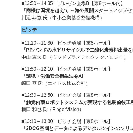
■13:50～14:35 プレゼン会場B【東8ホール内】
「商機は国境を越えて ～海外展開スタートアップセ
川辺 恭寛 氏（中小企業基盤整備機構）
ピッチ
■11:10～11:30 ピッチ会場【東8ホール】
「PPバンドの水平リサイクルで二酸化炭素排出量を
中山 東太 氏（ウッドプラスチックテクノロジー）
■11:50～12:10 ピッチ会場【東8ホール】
「環境・労働安全衛生法令AI」
嶋田 亘 氏（エイトス株式会社）
■12:30～12:50 ピッチ会場【東8ホール】
「触覚内蔵ロボットシステムが実現する包装前後工
横田 和也 氏（FingerVision）
■13:10～13:30 ピッチ会場【東8ホール】
「3DCG空間とデータによるデジタルツインのソリ