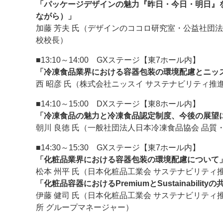
「パッケージデザインの魅力『昨日・今日・明日』
ながら）」
加藤 芳夫 氏（デザインのココロ研究室・公益社団法
校校長）
■13:10～14:00 GXステージ【東7ホール内】
「冷凍食品業界における容器包装の環境配慮とニッ
西 昭彦 氏（株式会社ニッスイ サステナビリティ推進
■14:10～15:00 DXステージ【東8ホール内】
「冷凍食品の魅力と冷凍食品認定制度、今後の展望
朝川 良徳 氏（一般社団法人日本冷凍食品協会 品質
■14:30～15:30 GXステージ【東7ホール内】
「化粧品業界における容器包装の環境配慮について
松本 州平 氏（日本化粧品工業会 サステナビリティ推
「化粧品容器におけるPremiumとSustainability
伊藤 健司 氏（日本化粧品工業会 サステナビリティ
所 グループマネージャー）