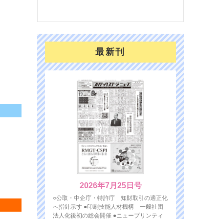
対応
最新刊
2026年7月25日号
○公取・中企庁・特許庁 知財取引の適正化
へ指針示す ●印刷技能人材機構 一般社団
法人化後初の総会開催 ●ニュープリンティ