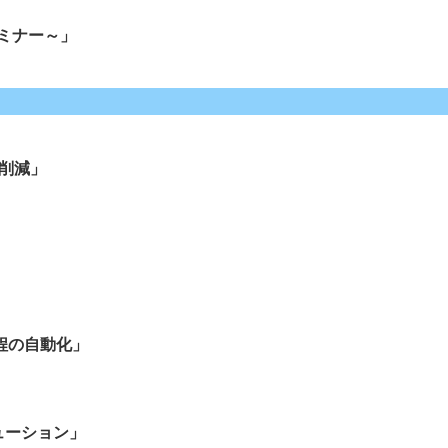
ミナー～」
削減」
程の自動化」
ューション」