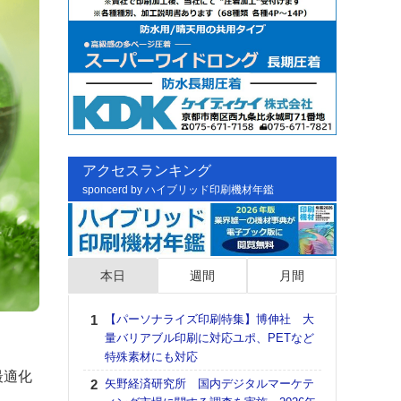
アクセスランキング
sponcerd by ハイブリッド印刷機材年鑑
本日
週間
月間
【パーソナライズ印刷特集】博伸社 大
日印
量バリアブル印刷に対応ユポ、PETなど
た個
特殊素材にも対応
彰」
最適化
る
矢野経済研究所 国内デジタルマーケテ