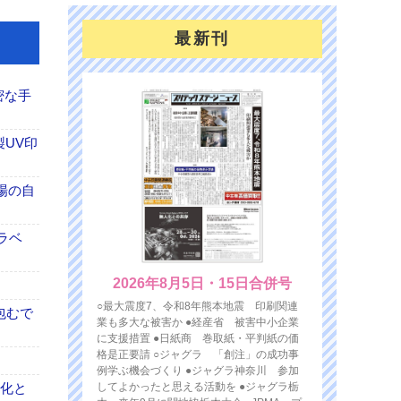
最新刊
密な手
製UV印
場の自
ラベ
2026年8月5日・15日合併号
○最大震度7、令和8年熊本地震 印刷関連
包むで
業も多大な被害か ●経産省 被害中小企業
に支援措置 ●日紙商 巻取紙・平判紙の価
格是正要請 ○ジャグラ 「創注」の成功事
例学ぶ機会づくり ●ジャグラ神奈川 参加
力化と
してよかったと思える活動を ●ジャグラ栃