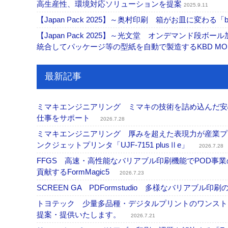
高生産性、環境対応ソリューションを提案
2025.9.11
【Japan Pack 2025】～奥村印刷 箱がお皿に変わ
【Japan Pack 2025】～光文堂 オンデマンド段ボ
統合してパッケージ等の型紙を自動で製造するKBD MO
最新記事
ミマキエンジニアリング ミマキの技術を詰め込んだ安心・
仕事をサポート
2026.7.28
ミマキエンジニアリング 厚みを超えた表現力が産業プリ
ンクジェットプリンタ「UJF-7151 plusⅡe」
2026.7.28
FFGS 高速・高性能なバリアブル印刷機能でPOD
貢献するFormMagic5
2026.7.23
SCREEN GA PDFormstudio 多様なバリア
トヨテック 少量多品種・デジタルプリントのワンスト
提案・提供いたします。
2026.7.21