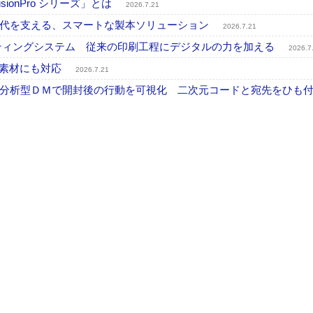
onPro シリーズ」とは
2026.7.21
時代を支える、スマートな製本ソリューション
2026.7.21
プリンティングシステム 従来の印刷工程にデジタルの力を加える
2026.7
殊素材にも対応
2026.7.21
分析型ＤＭで開封後の行動を可視化 二次元コードと宛先をひも