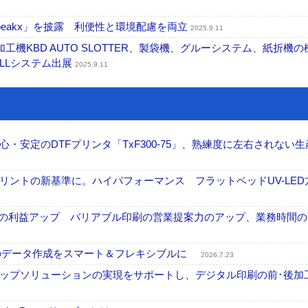
る「beakx」を披露 利便性と環境配慮を両立
2025.9.11
ール加工機KBD AUTO SLOTTER、製袋機、グルーシステム、紙折機
LLシステム出展
2025.9.11
安定のDTFプリンタ「TxF300-75」、熟練度に左右されない生
ントの新基準に。ハイパフォーマンス フラットベッドUV-LED
事業の利益アップ バリアブル印刷の営業提案力のアップ、業務時間
ブル印刷のデータ作成をスマート＆フレキシブルに
2026.7.23
ップソリューションの実現をサポートし、デジタル印刷の前･後加