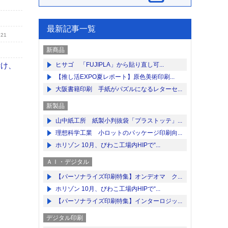
最新記事一覧
.21
新商品
付け、
ヒサゴ 「FUJIPLA」から貼り直し可...
【推し活EXPO夏レポート】原色美術印刷...
大阪書籍印刷 手紙がパズルになるレターセ...
新製品
山中紙工所 紙製小判抜袋「プラストッテ」...
理想科学工業 小ロットのパッケージ印刷向...
ホリゾン 10月、びわこ工場内HIPで“...
ＡＩ・デジタル
【パーソナライズ印刷特集】オンデオマ ク...
ホリゾン 10月、びわこ工場内HIPで“...
【パーソナライズ印刷特集】インターロジッ...
デジタル印刷