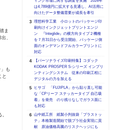
ィング市場に関する調査を実施 2026年
DNP
は4,789億円に拡大する見通し、AI活用に
上の
向けたデータ整備需要が成長を牽引
意識
時代
理想科学工業 小ロットのパッケージ印
る組
刷向けインクジェットプリントエンジ
を踏ま
ン 『Integlide』の横方向タイプ２機種
【パ
排出、
を７月31日から受注開始、パッケージ側
量バ
面のオンデマンドフルカラープリントに
特殊
対応
ホリゾ
【パーソナライズ印刷特集】コダック
で“Hor
KODAK PROSPER S-シリーズ インプリ
催へ～
ン」も
ンティングシステム 従来の印刷工程に
TO
こと
デジタルの力を加える
スマ
ヒサゴ 「FUJIPLA」から貼り直し可能
理想
な「CPリーフ ステッカータイプ 自己吸
刷向
着」を発売 のり残りなしでガラス面に
ン 『
も対応
を７
面の
る。
山中紙工所 紙製小判抜袋「プラストッ
対応
テ」本格製造開始で脱プラ社会実現に貢
献 原油価格高騰のリスクヘッジにも
【K