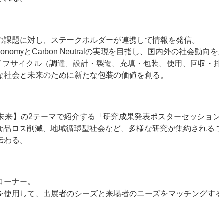
の課題に対し、ステークホルダーが連携して情報を発信。
conomyとCarbon Neutralの実現を目指し、国内外の社会動向
ライフサイクル（調達、設計・製造、充填・包装、使用、回収・
な社会と未来のために新たな包装の価値を創る。
未来】の2テーマで紹介する「研究成果発表ポスターセッショ
、食品ロス削減、地域循環型社会など、多様な研究が集約される
伝わる。
コーナー。
を使用して、出展者のシーズと来場者のニーズをマッチングす