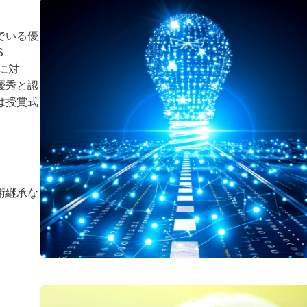
でいる優
S
に対
優秀と認
は授賞式
ー
お問い合わせ
術継承な