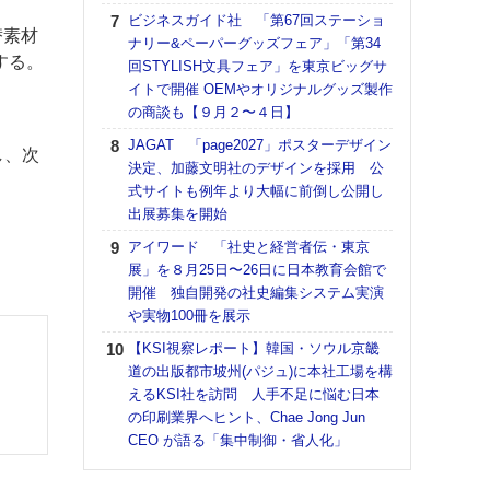
道の
ビジネスガイド社 「第67回ステーショ
える
替素材
ナリー&ペーパーグッズフェア」「第34
の印刷
する。
回STYLISH文具フェア」を東京ビッグサ
CE
イトで開催 OEMやオリジナルグッズ製作
の商談も【９月２〜４日】
KO
体製
JAGAT 「page2027」ポスターデザイン
し、次
決定、加藤文明社のデザインを採用 公
【ペ
式サイトも例年より大幅に前倒し公開し
ト】
出展募集を開始
アで
アイワード 「社史と経営者伝・東京
【パ
展」を８月25日〜26日に日本教育会館で
士フ
開催 独自開発の社史編集システム実演
パン
や実物100冊を展示
書を
ツー
【KSI視察レポート】韓国・ソウル京畿
トも
道の出版都市坡州(パジュ)に本社工場を構
えるKSI社を訪問 人手不足に悩む日本
富士
の印刷業界へヒント、Chae Jong Jun
地・
CEO が語る「集中制御・省人化」
付表