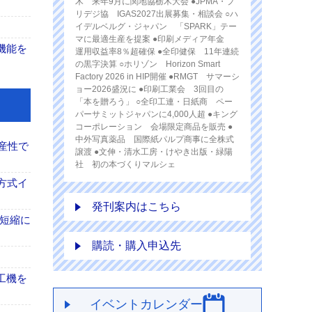
木 来年9月に関地協栃木大会 ●JPMA・プ
リデジ協 IGAS2027出展募集・相談会 ○ハ
イデルベルグ・ジャパン 「SPARK」テー
マに最適生産を提案 ●印刷メディア年金
の機能を
運用収益率8％超確保 ●全印健保 11年連続
の黒字決算 ○ホリゾン Horizon Smart
Factory 2026 in HIP開催 ●RMGT サマーシ
ョー2026盛況に ●印刷工業会 3回目の
「本を贈ろう」 ○全印工連・日紙商 ペー
パーサミットジャパンに4,000人超 ●キング
コーポレーション 会場限定商品を販売 ●
中外写真薬品 国際紙パルプ商事に全株式
産性で
譲渡 ●文伸・清水工房・けやき出版・緑陽
社 初の本づくりマルシェ
方式イ
発刊案内はこちら
の短縮に
購読・購入申込先
工機を
イベントカレンダー