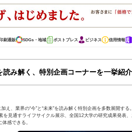
印刷通販
SDGs・地域
ポストプレス
ビジネス
信用情報
インタビュー
コレクション
”を読み解く、特別企画コーナーを一挙紹介
通販
SDGs・地域
ポストプレス
ビジネス
イベント
信用情報
展示に加え、業界の“今”と“未来”を読み解く特別企画を多数展開する
と脱炭素を見通すライフサイクル展示、全国12大学の研究成果発表
で勝負！ ～多様なビジネス・多彩な商材～
JAPAN PACK 2023 特集
に体感できる。