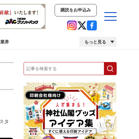
購読をお申込み
業界
もっと見る
新商品
イベント
市場・統計
人事・移転・異動・訃報
業界
市場・統計
人事・移転・異動・訃報
。
、スタ
中古印刷機・製本機特集
2022 検査・校正特集