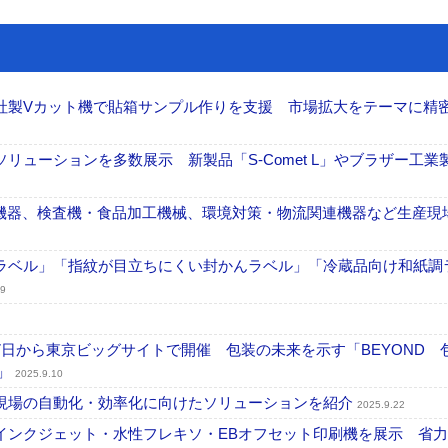
コルブス社製Vカット機で貼箱サンプル作りを支援 市場拡大をテーマに精
検査ソリューションを多数展示 新製品「S-Comet L」やブラザー工業
印刷関連機器、検査機・食品加工機械、環境対策・物流関連機器など生産現
「高透明ラベル」「指紋が目立ちにくい封かんラベル」「冷蔵品向け和紙調
29
10月7日から東京ビッグサイトで開催 包装の未来を示す「BEYOND 
r」
2025.9.10
ン 印刷現場の自動化・効率化に向けたソリューションを紹介
2025.9.22
向け水性インクジェット・水性フレキソ・EBオフセット印刷機を展示 省