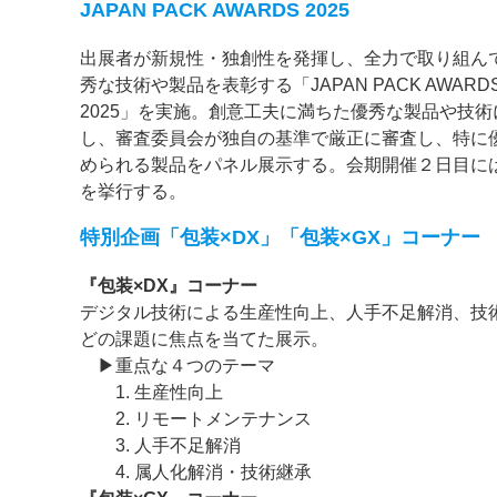
JAPAN PACK AWARDS 2025
案内
出展者が新規性・独創性を発揮し、全力で取り組ん
秀な技術や製品を表彰する「JAPAN PACK AWARD
発刊案内
JFPI印刷用語集
印刷機材年鑑
2025」を実施。創意工夫に満ちた優秀な製品や技術
し、審査委員会が独自の基準で厳正に審査し、特に
運営
められる製品をパネル展示する。会期開催２日目に
会社案内
購読・購入申し込み
サイトポリシ
を挙行する。
特別企画「包装×DX」「包装×GX」コーナー
『包装×DX』コーナー
デジタル技術による生産性向上、人手不足解消、技
どの課題に焦点を当てた展示。
▶重点な４つのテーマ
1. 生産性向上
2. リモートメンテナンス
3. 人手不足解消
4. 属人化解消・技術継承