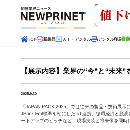
TOP
新製品
ＡＩ・デジタル
デジタル印刷
インデックス
TOP
新着記事
特集記事
動画コンテンツ
【展示内容】業界の“今”と“未来
カテゴリー一覧
新商品
新製品
ＡＩ・デジタル
デジタル印刷
印刷
2025.9.30
特集記事カテゴリー一覧
「JAPAN PACK 2025」では従来の製品・技術
JPack-Fmt標準を軸にしたIoT連携、循環経済
2022 見える化・MIS特集
特集・デジタル印刷 アイデア
ートアップのピッチなど、現場実装と将来像を同時
特集・デジタル印刷 ～ 新成長軌道を描く