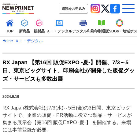
購読をお申込み
TOP
新商品
新製品
ＡＩ・デジタル
デジタル印刷
印刷通販
SDGs・地域
ポ
Home
–
ＡＩ・デジタル
インデックス
RX Japan 【第16回 販促EXPO -夏-】開催、7/3～5
TOP
新着記事
特集記事
動画コンテンツ
日、東京ビッグサイト、印刷会社が開発した販促グッ
インタビュー
コレクション
ズ・サービスも多数出展
カテゴリー一覧
新商品
新製品
ＡＩ・デジタル
デジタル印刷
印刷通販
2024.6.19
SDGs・地域
ポストプレス
ビジネス
イベント
信用情報
業界
RX Japan株式会社は7/3(水)～5日(金)の3日間、東京ビッグ
市場・統計
人事・移転・異動・訃報
サイトで、企業の販促・PR活動に役立つ製品・サービスが
集まる展示会【第16回 販促EXPO -夏-】 を開催する。来場
特集記事カテゴリー一覧
には事前登録が必要。
2022 見える化・MIS特集