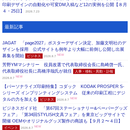
印刷デザインの自動化や可変DM入稿など12の実例を公開【８月
４・25日】
2026.7.23
最新記事
JAGAT 「page2027」ポスターデザイン決定、加藤文明社のデ
ザインを採用 公式サイトも例年より大幅に前倒し公開し出展
募集を開始
NEW
ビジネス
2026.8.7
芳野YMマシナリー 役員改選で代表取締役会長に島崎啓一氏、
代表取締役社長に髙橋淳哉氏が就任
人事・移転・異動・訃報
NEW
2026.8.7
【パーソナライズ印刷特集】コダック KODAK PROSPER S-
シリーズ インプリンティングシステム 従来の印刷工程にデジ
タルの力を加える
NEW
ビジネス
2026.8.7
ビジネスガイド社 「第67回ステーショナリー&ペーパーグッズ
フェア」「第34回STYLISH文具フェア」を東京ビッグサイトで
開催 OEMやオリジナルグッズ製作の商談も【９月２〜４日】
NEW
イベント
2026.8.7