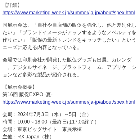
【詳細】
特集・デジタル印刷 アイデアで勝負！ ～多様なビジネス・多彩な商材～
https://www.marketing-week.jp/summer/ja-jp/about/spex.html
JAPAN PACK 2023 特集
中古印刷機・製本機特集
2022 検査・校正特集
特集・デジタル印刷 ～ 新成長軌道を描く
同展示会は、「自社や自店舗の販促を強化し、他と差別化し
たい」「ブランドイメージがアップするようなノベルティを
案内
作りたい」「販促の最新トレンドをキャッチしたい」という
発刊案内
JFPI印刷用語集
印刷機材年鑑
ニーズに応える内容となっている。
運営
会場では印刷会社が開発した販促グッズも出展。カレンダ
ー、デジタルサイネージ、プラットフォーム、アプリケーシ
会社案内
購読・購入申し込み
サイトポリシー
ョンなど多彩な製品が紹介される。
お問い合わせ
【展示会概要】
第16回 販促EXPO -夏-
https://www.marketing-week.jp/summer/ja-jp/about/spex.html
会期：2024年7月3日（水）～5日（金）
時間：10:00～18:00（最終日は17:00終了）
会場：東京ビッグサイト 東展示棟
主催：RX Japan（株）