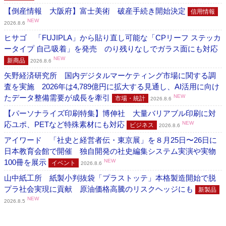
【倒産情報 大阪府】富士美術 破産手続き開始決定
信用情報
NEW
2026.8.6
ヒサゴ 「FUJIPLA」から貼り直し可能な「CPリーフ ステッカ
ータイプ 自己吸着」を発売 のり残りなしでガラス面にも対応
NEW
新商品
2026.8.6
矢野経済研究所 国内デジタルマーケティング市場に関する調
査を実施 2026年は4,789億円に拡大する見通し、AI活用に向け
たデータ整備需要が成長を牽引
NEW
市場・統計
2026.8.6
【パーソナライズ印刷特集】博伸社 大量バリアブル印刷に対
応ユポ、PETなど特殊素材にも対応
NEW
ビジネス
2026.8.6
アイワード 「社史と経営者伝・東京展」を８月25日〜26日に
日本教育会館で開催 独自開発の社史編集システム実演や実物
100冊を展示
NEW
イベント
2026.8.6
山中紙工所 紙製小判抜袋「プラストッテ」本格製造開始で脱
プラ社会実現に貢献 原油価格高騰のリスクヘッジにも
新製品
NEW
2026.8.5