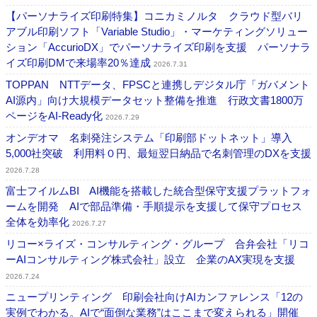
【パーソナライズ印刷特集】コニカミノルタ クラウド型バリ
アブル印刷ソフト「Variable Studio」・マーケティングソリュー
ション「AccurioDX」でパーソナライズ印刷を支援 パーソナラ
イズ印刷DMで来場率20％達成
2026.7.31
TOPPAN NTTデータ、FPSCと連携しデジタル庁「ガバメント
AI源内」向け大規模データセット整備を推進 行政文書1800万
ページをAI-Ready化
2026.7.29
オンデオマ 名刺発注システム「印刷部ドットネット」導入
5,000社突破 利用料０円、最短翌日納品で名刺管理のDXを支援
2026.7.28
富士フイルムBI AI機能を搭載した統合型保守支援プラットフォ
ームを開発 AIで部品準備・手順提示を支援して保守プロセス
全体を効率化
2026.7.27
リコー×ライズ・コンサルティング・グループ 合弁会社「リコ
ーAIコンサルティング株式会社」設立 企業のAX実現を支援
2026.7.24
ニュープリンティング 印刷会社向けAIカンファレンス「12の
実例でわかる。AIで“面倒な業務”はここまで変えられる」開催