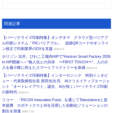
関連記事
【パーソナライズ印刷特集】オンデオマ クラウド型バリアブ
ル印刷システム「PICバリアブル」 追跡QRコードやオンライ
ン校正で印刷業界のDXを支援
2026.8.4
ホリゾン 10月、びわこ工場内HIPで“Horizon Smart Factory 2026
in HIP開催へ～“無人化との共存 〜FIRST TOUCH〜”、人の介
入を最小限に抑えたスマートファクトリーを体感
2026.8.3
【パーソナライズ印刷特集】インターロジック 特別インタビ
ュー：代表取締役社長 原田光治 氏 AIクリエイティブエージェ
ント「オートレイアウト」誕生、AIが拓くパーソナライズ印刷
の新時代
2026.8.3
リコー 「RICOH Innovation Fund」を通じてTelexistenceと資
本提携 ロボティクスとAIを活用した自動化ソリューションの
創出を加速
2026.7.31