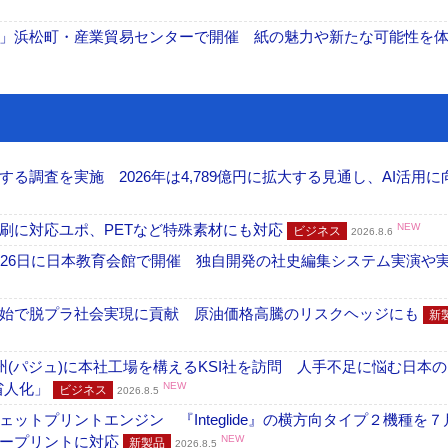
」浜松町・産業貿易センターで開催 紙の魅力や新たな可能性を
調査を実施 2026年は4,789億円に拡大する見通し、AI活用に
刷に対応ユポ、PETなど特殊素材にも対応
NEW
ビジネス
2026.8.6
26日に日本教育会館で開催 独自開発の社史編集システム実演や実物
開始で脱プラ社会実現に貢献 原油価格高騰のリスクヘッジにも
新
州(パジュ)に本社工場を構えるKSI社を訪問 人手不足に悩む日本
・省人化」
NEW
ビジネス
2026.8.5
トプリントエンジン 『Integlide』の横方向タイプ２機種を７
ラープリントに対応
NEW
新製品
2026.8.5