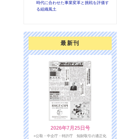
時代に合わせた事業変革と挑戦を評価す
を７
る組織風土
面の
対応
最新刊
2026年7月25日号
○公取・中企庁・特許庁 知財取引の適正化