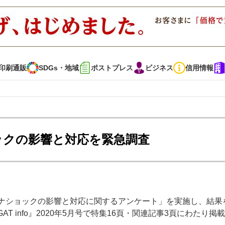
印刷通販
SDGs・地域
ポストプレス
ビジネス
信用情報
インタビュー
コレクション
ョックの影響と対応を緊急調査
通販
SDGs・地域
ポストプレス
ビジネス
イベント
信用情報
ロナショックの影響と対応に関するアンケート」を実施し、結果
で勝負！ ～多様なビジネス・多彩な商材～
JAPAN PACK 2023 特集
AT info』2020年5月号で特集16頁・関連記事3頁にわたり掲