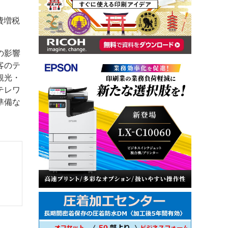
費増税
の影響
客のテ
観光・
テレワ
準備な