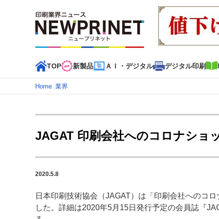
TOP
新製品
ＡＩ・デジタル
デジタル印刷
Home
–
業界
インデックス
TOP
新着記事
特集記事
動画コンテンツ
JAGAT 印刷会社へのコロナシ
カテゴリー一覧
新商品
新製品
ＡＩ・デジタル
デジタル印刷
印刷
2020.5.8
特集記事カテゴリー一覧
日本印刷技術協会（JAGAT）は「印刷会社へのコ
2022 見える化・MIS特集
特集・デジタル印刷 アイデア
した。詳細は2020年5月15日発行予定の会員誌『JAG
特集・デジタル印刷 ～ 新成長軌道を描く