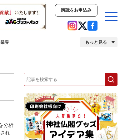
購読をお申込み
業界
もっと見る
新商品
イベント
市場・統計
人事・移転・異動・訃報
業界
市場・統計
人事・移転・異動・訃報
を分析
中古印刷機・製本機特集
2022 検査・校正特集
載され