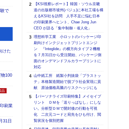
る
【KSI視察レポート】韓国・ソウル京畿
道の出版都市坡州(パジュ)に本社工場を構
DNP
体験で
えるKSI社を訪問 人手不足に悩む日本
上の
の印刷業界へヒント、Chae Jong Jun
意識
CEO が語る「集中制御・省人化」
時代
る組
理想科学工業 小ロットのパッケージ印
刷向けインクジェットプリントエンジ
KO
ン 『Integlide』の横方向タイプ２機種
体製
向けた
を７月31日から受注開始、パッケージ側
【パ
面のオンデマンドフルカラープリントに
ルタ
対応
「Va
100
山中紙工所 紙製小判抜袋「プラストッ
リュー
テ」本格製造開始で脱プラ社会実現に貢
ライ
献 原油価格高騰のリスクヘッジにも
DM
製品
【パーソナライズ印刷特集】メイセイプ
ホリゾ
リント ＤＭを「送りっぱなし」にしな
で“Hor
の印刷業
い。分析型ＤＭで開封後の行動を可視
催へ～
化 二次元コードと宛先をひも付け、閲
TO
月31日
覧状況を個別把握
スマ