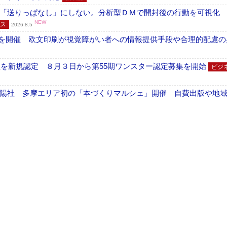
「送りっぱなし」にしない。分析型ＤＭで開封後の行動を可視化
NEW
ス
2026.8.5
」を開催 欧文印刷が視覚障がい者への情報提供手段や合理的配慮の
社を新規認定 ８月３日から第55期ワンスター認定募集を開始
ビジ
陽社 多摩エリア初の「本づくりマルシェ」開催 自費出版や地