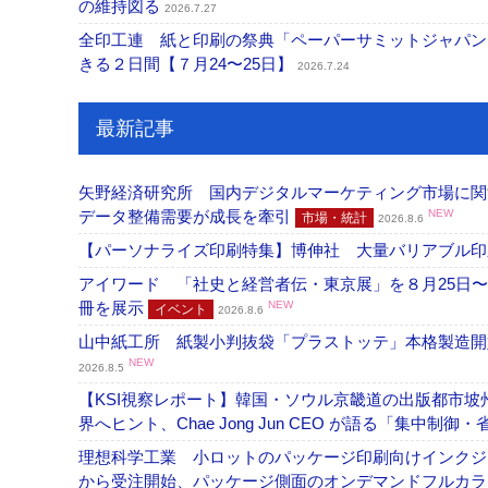
の維持図る
2026.7.27
全印工連 紙と印刷の祭典「ペーパーサミットジャパン
きる２日間【７月24〜25日】
2026.7.24
最新記事
矢野経済研究所 国内デジタルマーケティング市場に関する
データ整備需要が成長を牽引
NEW
市場・統計
2026.8.6
【パーソナライズ印刷特集】博伸社 大量バリアブル印
アイワード 「社史と経営者伝・東京展」を８月25日〜
冊を展示
NEW
イベント
2026.8.6
山中紙工所 紙製小判抜袋「プラストッテ」本格製造
NEW
2026.8.5
【KSI視察レポート】韓国・ソウル京畿道の出版都市坡
界へヒント、Chae Jong Jun CEO が語る「集中制御
理想科学工業 小ロットのパッケージ印刷向けインクジェッ
から受注開始、パッケージ側面のオンデマンドフルカ