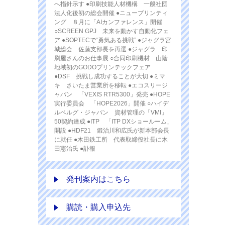
へ指針示す ●印刷技能人材機構 一般社団
法人化後初の総会開催 ●ニュープリンティ
ング ８月に「AIカンファレンス」開催
○SCREEN GPJ 未来を動かす自動化フェ
ア ●SOPTECで“勇気ある挑戦” ●ジャグラ宮
城総会 佐藤支部長を再選 ●ジャグラ 印
刷屋さんのお仕事展 ○合同印刷機材 山陰
地域初のGODOプリンテックフェア
●DSF 挑戦し成功することが大切 ●ミマ
キ さいたま営業所を移転 ●エコスリージ
ャパン 「VEXIS RTR5300」発売 ●HOPE
実行委員会 「HOPE2026」開催 ○ハイデ
ルベルグ・ジャパン 資材管理の「VMI」
50契約達成 ●ITP 「ITP DXショールーム」
開設 ●HDF21 鍛治川和広氏が新本部会長
に就任 ●木田鉄工所 代表取締役社長に木
田憲治氏 ●訃報
発刊案内はこちら
購読・購入申込先