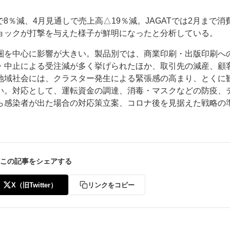
で8％減、4月見通しで売上高△19％減。JAGATでは2月まで消
ョックが打撃を与えた様子が鮮明になったと分析している。
圏を中心に影響が大きい。製品別では、商業印刷・出版印刷へ
・中止による受注減が多く挙げられたほか、取引先の減産、顧
地域社会には、クラスター発生による緊張感の高まり、とくに
ー
お問い合わせ
い。対応として、運転資金の調達、消毒・マスクなどの防疫、
ら感染者が出た場合の対応策立案、コロナ後を見据えた戦略の
この記事をシェアする
X（旧Twitter）
リンクをコピー