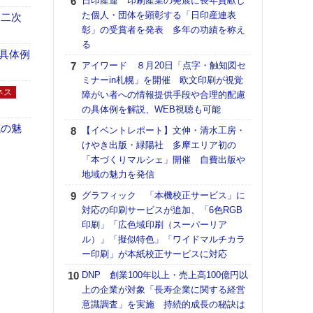
日印産連 印刷産業の発展に長年貢献し
【ペ
た個人・団体を顕彰する「日印産連表
ト】
 二次
彰」の受賞者を発表 多年の功績を称え
アで
る
ラク
具体例
アイワード ８月20日「点字・触知図セ
戦略
ミナーin札幌」を開催 欧文印刷が視覚
最適
ネス
障がい者への情報提供手段や合理的配慮
の課
の具体例を解説、WEB視聴も可能
金融
ルホ
域の魅
【イベントレポート】文伸・清水工房・
けやき出版・緑陽社 多摩エリア初の
【イ
「本づくりマルシェ」開催 自費出版や
会長
地域の魅力を発信
ンカ
グラフィック 「本機校正サービス」に
【K
対応の印刷サービスが追加、「6色RGB
道の
印刷」「広色域印刷（スーパーリア
える
ル）」「擬似特色」「ワイドマルチカラ
の印刷
ー印刷」が本紙校正サービスに対応
CE
DNP 創業100年以上・売上高100億円以
理想
上の企業が対象「長寿企業に関する経営
刷向
意識調査」を実施 持続的成長の秘訣は
ン 『