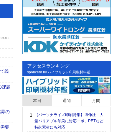
026.8.3
アクセスランキング
まで義
sponcerd by ハイブリッド印刷機材年鑑
の課題
本日
週間
月間
業界の
【パーソナライズ印刷特集】博伸社 大
日印
量バリアブル印刷に対応ユポ、PETなど
た個
紙需要
特殊素材にも対応
彰」