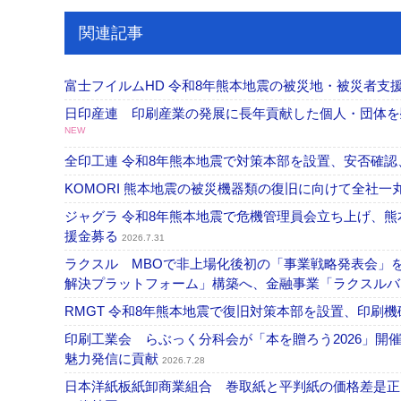
関連記事
富士フイルムHD 令和8年熊本地震の被災地・被災者支援
日印産連 印刷産業の発展に長年貢献した個人・団体
NEW
全印工連 令和8年熊本地震で対策本部を設置、安否確
KOMORI 熊本地震の被災機器類の復旧に向けて全社
ジャグラ 令和8年熊本地震で危機管理員会立ち上げ、熊
援金募る
2026.7.31
ラクスル MBOで非上場化後初の「事業戦略発表会」
解決プラットフォーム」構築へ、金融事業「ラクスルバ
RMGT 令和8年熊本地震で復旧対策本部を設置、印刷
印刷工業会 らぶっく分科会が「本を贈ろう2026」
魅力発信に貢献
2026.7.28
日本洋紙板紙卸商業組合 巻取紙と平判紙の価格差是正