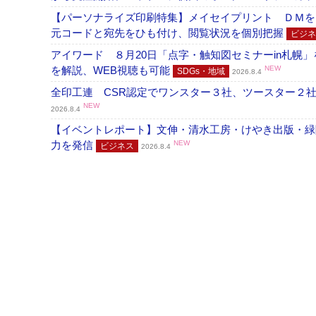
【パーソナライズ印刷特集】メイセイプリント ＤＭを
元コードと宛先をひも付け、閲覧状況を個別把握
ビジネ
アイワード ８月20日「点字・触知図セミナーin札幌
を解説、WEB視聴も可能
NEW
SDGs・地域
2026.8.4
全印工連 CSR認定でワンスター３社、ツースター２
NEW
2026.8.4
【イベントレポート】文伸・清水工房・けやき出版・緑
力を発信
NEW
ビジネス
2026.8.4