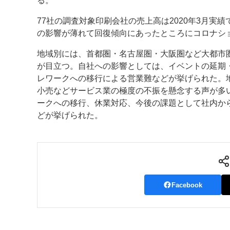
る。
案内
77社の調査対象印刷会社の売上高は2020年3月実績
の影響が薄れて回復傾向にあったところにコロナシ
発刊案内
JFPI印刷用語集
印刷機材年鑑
地域別には、首都圏・名古屋圏・大阪圏など大都市
運営
が目立つ。自社への影響としては、イベントの延期
レワークへの移行による営業難などが挙げられた。
会社案内
購読・購入申し込み
サイトポリシ
小売などサービス業の極度の不振を懸念する声が多
ークへの移行、休業対応、今後の課題として社内か
どが挙げられた。
Facebook