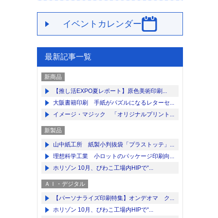
イベントカレンダー
最新記事一覧
新商品
【推し活EXPO夏レポート】原色美術印刷...
大阪書籍印刷 手紙がパズルになるレターセ...
イメージ・マジック 「オリジナルプリント...
新製品
山中紙工所 紙製小判抜袋「プラストッテ」...
理想科学工業 小ロットのパッケージ印刷向...
ホリゾン 10月、びわこ工場内HIPで“...
ＡＩ・デジタル
【パーソナライズ印刷特集】オンデオマ ク...
ホリゾン 10月、びわこ工場内HIPで“...