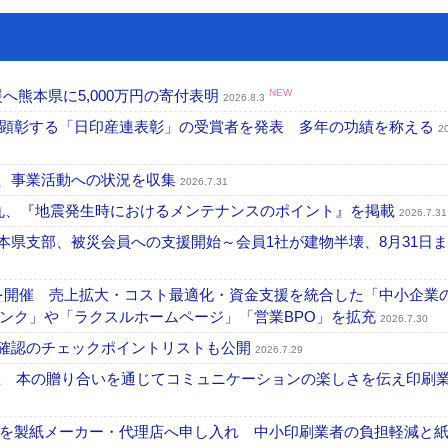
へ熊本県に5,000万円の寄付表明
NEW
2026.8.3
を顕彰する「日印産連表彰」の受賞者を発表 多年の功績を称える
2
認、事業活動への状況を収集
2026.7.31
一丸、『地震発生時におけるメンテナンスのポイント』を掲載
2026.7.31
本県支部、被災会員への支援開始～会員1社が建物半壊、8月31日
を開催 売上拡大・コスト最適化・資金支援を統合した「中小企業
ンク」や「ラクスルホームページ」「営業BPO」を拡充
2026.7.30
機確認のチェックポイントリストも公開
2026.7.29
開催 本の贈り合いを通じてコミュニケーションの楽しさを伝え印刷
を製紙メーカー・代理店へ申し入れ 中小印刷業者の負担軽減と