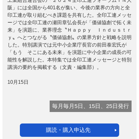
工業組合連合会の「２０２４全印工連フォーラムＩＮ大
阪」には全国から401名が集い、今後の業界の方向と全
印工連が取り組むべき課題を共有した。全印工連メッセ
ージでは全印工連の瀬田章弘会長が「価値協創で拓く未
来」を演題に、業界理念〝Ｈａｐｐｙ Ｉｎｄｕｓｔｒ
ｙ〟へとつながる〝価値協創〟の業界方針と戦略を説明
した。特別講演では元中小企業庁長官の前田泰宏氏が
「もう そこにある未来」を演題に中小企業の成長の可
能性を解説した。本特集では全印工連メッセージと特別
講演の要約を掲載する（文責・編集部）。
10月15日
毎月毎月5日、15日、25日発行
購読・購入申込先