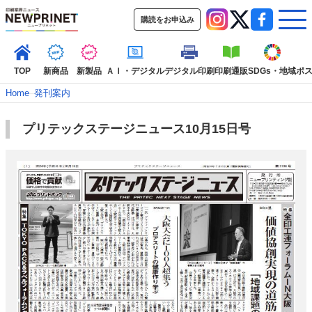
購読をお申込み
TOP
新商品
新製品
ＡＩ・デジタル
デジタル印刷
印刷通販
SDGs・地域
ポ
Home
–
発刊案内
プリテックステージニュース10月15日号
インデックス
TOP
新着記事
特集記事
動画コンテンツ
インタビュー
コレクション
カテゴリー一覧
新商品
新製品
ＡＩ・デジタル
デジタル印刷
印刷通販
SDGs・地域
ポストプレス
ビジネス
イベント
信用情報
業界
市場・統計
人事・移転・異動・訃報
特集記事カテゴリー一覧
2022 見える化・MIS特集