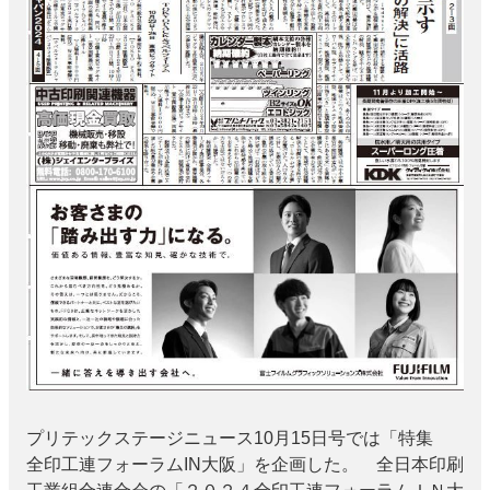
特集・デジタル印刷 アイデアで勝負！ ～多様なビジネス・多彩な商材～
JAPAN PACK 2023 特集
中古印刷機・製本機特集
2022 検査・校正特集
特集・デジタル印刷 ～ 新成長軌道を描く
案内
発刊案内
JFPI印刷用語集
印刷機材年鑑
運営
会社案内
購読・購入申し込み
サイトポリシー
お問い合わせ
プリテックステージニュース10月15日号では「特集
全印工連フォーラムIN大阪」を企画した。 全日本印刷