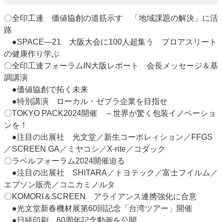
〇全印工連 価値協創の道筋示す 「地域課題の解決」に活
路
●SPACE―21 大阪大会に100人超集う プロアスリート
の健康作り学ぶ
〇全印工連フォーラムIN大阪レポート 会長メッセージ＆基
調講演
●価値協創で拓く未来
●特別講演 ローカル・ゼブラ企業を目指せ
〇TOKYO PACK2024開催 ～世界が驚く包装イノベーショ
ンを！
●注目の出展社 光文堂／新生コーポレィション／FFGS
／SCREEN GA／ミヤコシ／X-rite／コダック
〇ラベルフォーラム2024開催迫る
●注目の出展社 SHITARA／トヨテック／富士フイルム／
エプソン販売／コニカミノルタ
〇KOMORI＆SCREEN アライアンス連携強化に合意
●光文堂新春機材展第60回記念「台湾ツアー」開催
●日経印刷 60周年記念動画を公開