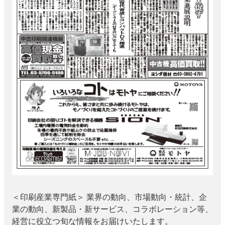
JAPAN PACK 2023 特集
中古印刷機・製本機特集
2022 見える化・MIS特集
2022 検査・校正特集
特集・デジタル印刷 ～ 新成長軌道を描く
案内
発刊案内
JFPI印刷用語集
印刷機材年鑑
運営
会社案内
購読・購入申し込み
サイトポリシー
お問い合わせ
＜印刷産業専門紙＞ 業界の動向、市場動向・統計、企
業の動向、新製品・新サービス、コラボレーション等、
経営に役立つ旬な情報をお届けいたします。