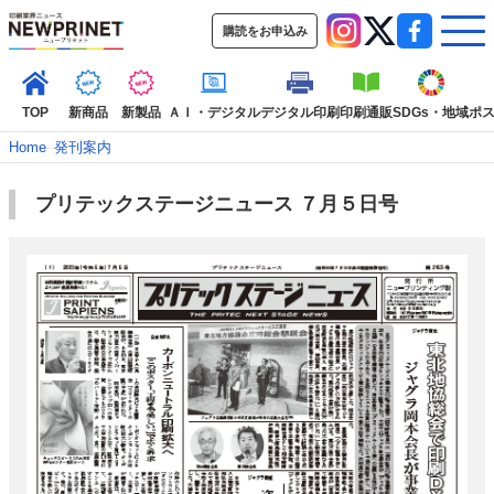
購読をお申込み
TOP
新商品
新製品
ＡＩ・デジタル
デジタル印刷
印刷通販
SDGs・地域
ポ
Home
–
発刊案内
プリテックステージニュース ７月５日号
インデックス
TOP
新着記事
特集記事
動画コンテンツ
インタビュー
コレクション
カテゴリー一覧
新商品
新製品
ＡＩ・デジタル
デジタル印刷
印刷通販
SDGs・地域
ポストプレス
ビジネス
イベント
信用情報
業界
市場・統計
人事・移転・異動・訃報
特集記事カテゴリー一覧
特集・デジタル印刷 アイデアで勝負！ ～多様なビジネス・多彩な商材～