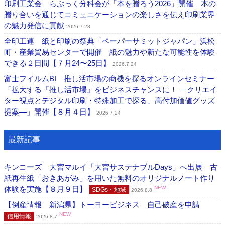
印刷工業会 らぶっく分科会が「本を贈ろう2026」開催 本の
贈り合いを通じてコミュニケーションの楽しさを伝え印刷業界
の魅力発信に貢献
2026.7.28
全印工連 紙と印刷の祭典「ペーパーサミットジャパン」浜松
町・産業貿易センターで開催 紙の魅力や新たな可能性を体験
できる２日間【７月24〜25日】
2026.7.24
富士フイルムBI 推し活市場の商機を探るオンラインセミナー
「拡大する『推し活市場』をビジネスチャンスに！ ―クリエイ
ター視点とデジタル印刷・特殊加工で探る、高付加価値グッズ
提案―」開催【８月４日】
2026.7.24
最新記事
キンコーズ 大宮マルイ「大宮サステナブルDays」へ出展 古
紙再生紙「おきあがみ」を用いた無料のオリジナルノート作り
体験を実施【８月９日】
NEW
SDGs・地域
2026.8.8
【倒産情報 新潟県】トーヨービジネス 自己破産を申請
NEW
信用情報
2026.8.7