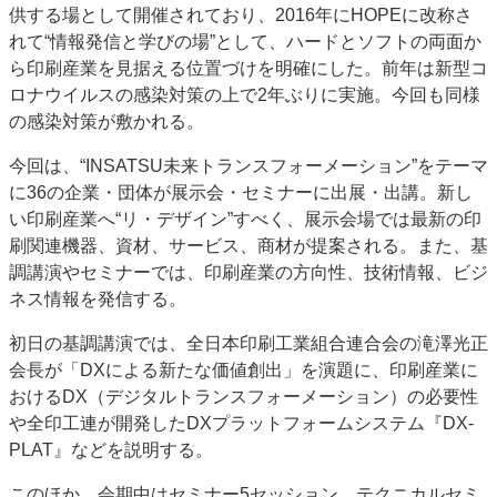
供する場として開催されており、2016年にHOPEに改称さ
特集・デジタル印刷 アイデアで勝負！ ～多様なビジネス・多彩な商材～
れて“情報発信と学びの場”として、ハードとソフトの両面か
JAPAN PACK 2023 特集
中古印刷機・製本機特集
2022 検査・校正特集
ら印刷産業を見据える位置づけを明確にした。前年は新型コ
特集・デジタル印刷 ～ 新成長軌道を描く
ロナウイルスの感染対策の上で2年ぶりに実施。今回も同様
の感染対策が敷かれる。
案内
今回は、“INSATSU未来トランスフォーメーション”をテーマ
発刊案内
JFPI印刷用語集
印刷機材年鑑
に36の企業・団体が展示会・セミナーに出展・出講。新し
運営
い印刷産業へ“リ・デザイン”すべく、展示会場では最新の印
会社案内
購読・購入申し込み
サイトポリシー
刷関連機器、資材、サービス、商材が提案される。また、基
お問い合わせ
調講演やセミナーでは、印刷産業の方向性、技術情報、ビジ
ネス情報を発信する。
初日の基調講演では、全日本印刷工業組合連合会の滝澤光正
会長が「DXによる新たな価値創出」を演題に、印刷産業に
おけるDX（デジタルトランスフォーメーション）の必要性
や全印工連が開発したDXプラットフォームシステム『DX‐
PLAT』などを説明する。
このほか、会期中はセミナー5セッション、テクニカルセミ