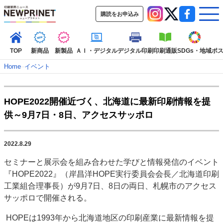
購読をお申込み
TOP
新商品
新製品
ＡＩ・デジタル
デジタル印刷
印刷通販
SDGs・地域
ポ
Home
–
イベント
インデックス
HOPE2022開催近づく、北海道に最新印刷情報を提
TOP
新着記事
特集記事
動画コンテンツ
供～9月7日・8日、アクセスサッポロ
インタビュー
コレクション
カテゴリー一覧
2022.8.29
新商品
新製品
ＡＩ・デジタル
デジタル印刷
印刷通販
セミナーと展示会を組み合わせた学びと情報発信のイベント
SDGs・地域
ポストプレス
ビジネス
イベント
信用情報
業界
『HOPE2022』（岸昌洋HOPE実行委員会会長／北海道印刷
市場・統計
人事・移転・異動・訃報
工業組合理事長）が9月7日、8日の両日、札幌市のアクセス
サッポロで開催される。
特集記事カテゴリー一覧
HOPEは1993年から北海道地区の印刷産業に最新情報を提
2022 見える化・MIS特集