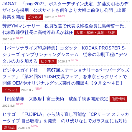
JAGAT 「page2027」ポスターデザイン決定、加藤文明社のデ
ザインを採用 公式サイトも例年より大幅に前倒し公開し出展
募集を開始
NEW
ビジネス
2026.8.7
芳野YMマシナリー 役員改選で代表取締役会長に島崎啓一氏、
代表取締役社長に髙橋淳哉氏が就任
人事・移転・異動・訃報
NEW
2026.8.7
【パーソナライズ印刷特集】コダック KODAK PROSPER S-
シリーズ インプリンティングシステム 従来の印刷工程にデジ
タルの力を加える
NEW
ビジネス
2026.8.7
ビジネスガイド社 「第67回ステーショナリー&ペーパーグッズ
フェア」「第34回STYLISH文具フェア」を東京ビッグサイトで
開催 OEMやオリジナルグッズ製作の商談も【９月２〜４日】
NEW
イベント
2026.8.7
【倒産情報 大阪府】富士美術 破産手続き開始決定
信用情報
NEW
2026.8.6
ヒサゴ 「FUJIPLA」から貼り直し可能な「CPリーフ ステッカ
ータイプ 自己吸着」を発売 のり残りなしでガラス面にも対応
NEW
新商品
2026.8.6