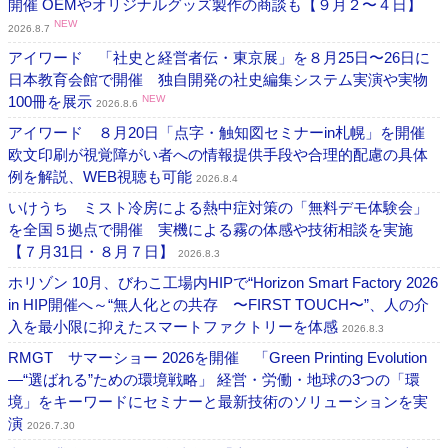
開催 OEMやオリジナルグッズ製作の商談も【９月２〜４日】
NEW
2026.8.7
アイワード 「社史と経営者伝・東京展」を８月25日〜26日に
日本教育会館で開催 独自開発の社史編集システム実演や実物
100冊を展示
NEW
2026.8.6
アイワード ８月20日「点字・触知図セミナーin札幌」を開催
欧文印刷が視覚障がい者への情報提供手段や合理的配慮の具体
例を解説、WEB視聴も可能
2026.8.4
いけうち ミスト冷房による熱中症対策の「無料デモ体験会」
を全国５拠点で開催 実機による霧の体感や技術相談を実施
【７月31日・８月７日】
2026.8.3
ホリゾン 10月、びわこ工場内HIPで“Horizon Smart Factory 2026
in HIP開催へ～“無人化との共存 〜FIRST TOUCH〜”、人の介
入を最小限に抑えたスマートファクトリーを体感
2026.8.3
RMGT サマーショー 2026を開催 「Green Printing Evolution
―“選ばれる”ための環境戦略」 経営・労働・地球の3つの「環
境」をキーワードにセミナーと最新技術のソリューションを実
演
2026.7.30