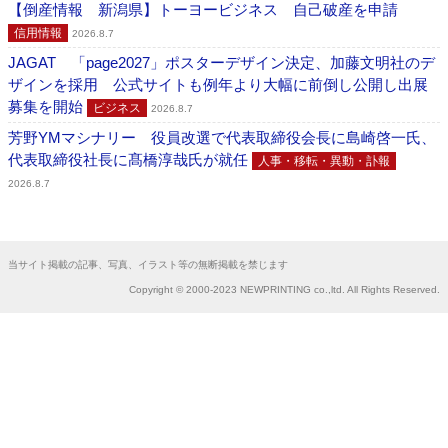
【倒産情報 新潟県】トーヨービジネス 自己破産を申請
信用情報
2026.8.7
JAGAT 「page2027」ポスターデザイン決定、加藤文明社のデ
ザインを採用 公式サイトも例年より大幅に前倒し公開し出展
募集を開始
ビジネス
2026.8.7
芳野YMマシナリー 役員改選で代表取締役会長に島崎啓一氏、
代表取締役社長に髙橋淳哉氏が就任
人事・移転・異動・訃報
2026.8.7
当サイト掲載の記事、写真、イラスト等の無断掲載を禁じます
Copyright © 2000-2023 NEWPRINTING co.,ltd. All Rights Reserved.