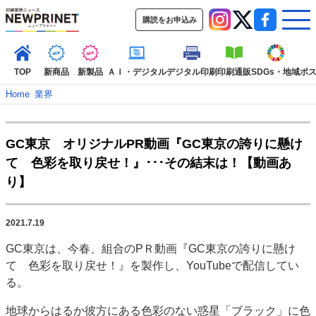
購読をお申込み
TOP
新商品
新製品
ＡＩ・デジタル
デジタル印刷
印刷通販
SDGs・地域
ポ
Home
–
業界
インデックス
GC東京 オリジナルPR動画『GC東京の誇りに懸け
TOP
新着記事
特集記事
動画コンテンツ
インタビュ
て 色彩を取り戻せ！』･･･その結末は！【動画あ
り】
カテゴリー一覧
新商品
新製品
ＡＩ・デジタル
デジタル印刷
印刷通販
SDGs・地
2021.7.19
イベント
信用情報
業界
市場・統計
人事・移転・異動・訃報
GC東京は、今春、組合のPＲ動画『GC東京の誇りに懸け
特集記事カテゴリー一覧
て 色彩を取り戻せ！』を製作し、YouTubeで配信してい
2022 見える化・MIS特集
特集・デジタル印刷 アイデアで勝負！ ～多様なビ
る。
JAPAN PACK 2023 特集
中古印刷機・製本機特集
2022 検査・校正特集
地球からはるか彼方にある色彩のない惑星「ブラック」に色