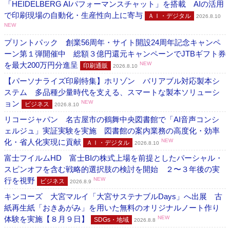
「HEIDELBERG AIパフォーマンスチャット」を搭載 AIの活用
で印刷現場の自動化・生産性向上に寄与
ＡＩ・デジタル
2026.8.10
NEW
プリントパック 創業56周年・サイト開設24周年記念キャンペ
ーン第１弾開催中 総額３億円還元キャンペーンでJTBギフト券
を最大200万円分進呈
NEW
印刷通販
2026.8.10
【パーソナライズ印刷特集】ホリゾン バリアブル対応製本シ
ステム 多品種少量時代を支える、スマートな製本ソリューシ
ョン
NEW
ビジネス
2026.8.10
リコージャパン 名古屋市の鶴舞中央図書館で「AI音声コンシ
ェルジュ」実証実験を実施 図書館の案内業務の高度化・効率
化・省人化実現に貢献
NEW
ＡＩ・デジタル
2026.8.10
富士フイルムHD 富士BIの株式上場を前提としたパーシャル・
スピンオフを含む戦略的選択肢の検討を開始 ２〜３年後の実
行を視野
NEW
ビジネス
2026.8.9
キンコーズ 大宮マルイ「大宮サステナブルDays」へ出展 古
紙再生紙「おきあがみ」を用いた無料のオリジナルノート作り
体験を実施【８月９日】
NEW
SDGs・地域
2026.8.8