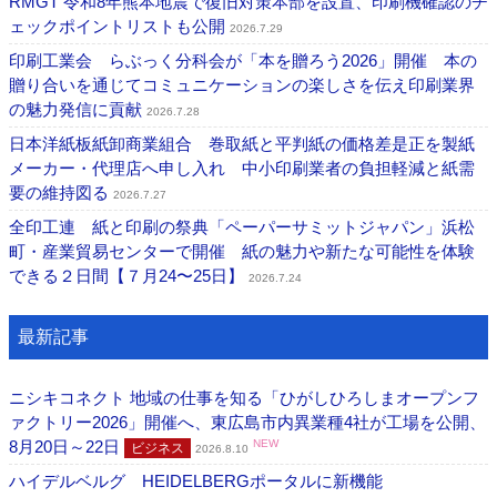
RMGT 令和8年熊本地震で復旧対策本部を設置、印刷機確認のチ
ェックポイントリストも公開
2026.7.29
印刷工業会 らぶっく分科会が「本を贈ろう2026」開催 本の
贈り合いを通じてコミュニケーションの楽しさを伝え印刷業界
の魅力発信に貢献
2026.7.28
日本洋紙板紙卸商業組合 巻取紙と平判紙の価格差是正を製紙
メーカー・代理店へ申し入れ 中小印刷業者の負担軽減と紙需
要の維持図る
2026.7.27
全印工連 紙と印刷の祭典「ペーパーサミットジャパン」浜松
町・産業貿易センターで開催 紙の魅力や新たな可能性を体験
できる２日間【７月24〜25日】
2026.7.24
最新記事
ニシキコネクト 地域の仕事を知る「ひがしひろしまオープンフ
ァクトリー2026」開催へ、東広島市内異業種4社が工場を公開、
8月20日～22日
NEW
ビジネス
2026.8.10
ハイデルベルグ HEIDELBERGポータルに新機能