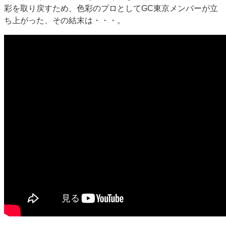
特集・デジタル印刷 ～ 新成長軌道を描く
彩を取り戻すため、色彩のプロとしてGC東京メンバーが立
ち上がった、その結末は・・・。
案内
発刊案内
JFPI印刷用語集
印刷機材年鑑
運営
会社案内
購読・購入申し込み
サイトポリシー
お問い合