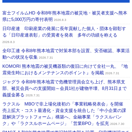
富士フイルムHD 令和8年熊本地震の被災地・被災者支援へ熊本
県に5,000万円の寄付表明
2026.8.3
日印産連 印刷産業の発展に長年貢献した個人・団体を顕彰す
る「日印産連表彰」の受賞者を発表 多年の功績を称える
2026.8.3
全印工連 令和8年熊本地震で対策本部を設置、安否確認、事業活
動への状況を収集
2026.7.31
KOMORI 熊本地震の被災機器類の復旧に向けて全社一丸、『地
震発生時におけるメンテナンスのポイント』を掲載
2026.7.31
ジャグラ 令和8年熊本地震で危機管理員会立ち上げ、熊本県支
部、被災会員への支援開始～会員1社が建物半壊、8月31日まで
義援金募る
2026.7.31
ラクスル MBOで非上場化後初の「事業戦略発表会」を開催
売上拡大・コスト最適化・資金支援を統合した「中小企業の課
題解決プラットフォーム」構築へ、金融事業「ラクスルバン
ク」や「ラクスルホームページ」「営業BPO」を拡充
2026.7.30