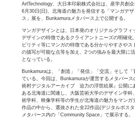
ArtTechnology、大日本印刷株式会社は、産学共創
6月30日(日)、北海道の魅力を発信する「マンガデ
案内
ス」展を、Bunkamuraメタバース上で公開する。
発刊案内
JFPI印刷用語集
印刷機材年鑑
マンガデザインとは、日本発のオリジナルグラフィ
デザインの特徴であるクライアントニーズの明確化
運営
ビリティ等にマンガの特徴である分かりやすさやス
会社案内
購読・購入申し込み
サイトポリシ
の描写が可能な点等を加え、2つの強みを最大限に
となっている。
Bunkamuraは、「創造」「発信」「交流」そして
ている。今回は、Bunkamuraが運営するメタバースの
術村デジタルアーカイブ 迫力の浮世絵展』公開に
ある北海道に関連し、大阪芸術大学のデザイン学科
術学科、映像学科等の学生が北海道の魅力をマンガデザ
作品の中から、選抜された全22作品(デジタルポスタ
メタバース内の「Community Space」で展示する。