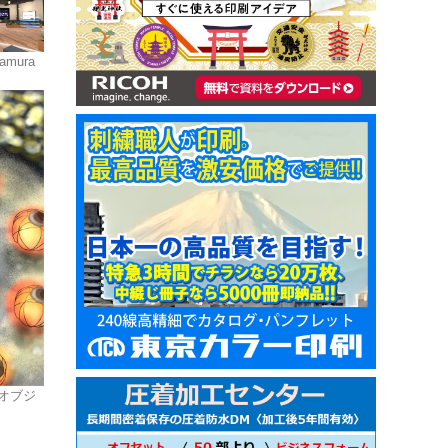
mura
トオブジ