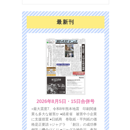
最新刊
2026年8月5日・15日合併号
○最大震度7、令和8年熊本地震 印刷関連
業も多大な被害か ●経産省 被害中小企業
に支援措置 ●日紙商 巻取紙・平判紙の価
格是正要請 ○ジャグラ 「創注」の成功事
例学ぶ機会づくり ●ジャグラ神奈川 参加