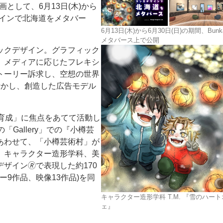
企画として、6月13日(木)から
ザインで北海道をメタバー
6月13日(木)から6月30日(日)の期間、Bunka
メタバース上で公開
ックデザイン。グラフィック
、メディアに応じたフレキシ
トーリー訴求し、空想の世界
ー
お問い合わせ
活かし、創造した広告モデル
「育成」に焦点をあてて活動し
「Gallery」での『小樽芸
あわせて、「小樽芸術村」が
、キャラクター造形学科、美
イン🄬で表現した約170
ー9作品、映像13作品)を同
キャラクター造形学科 T.M. 『雪のハー
ェ』