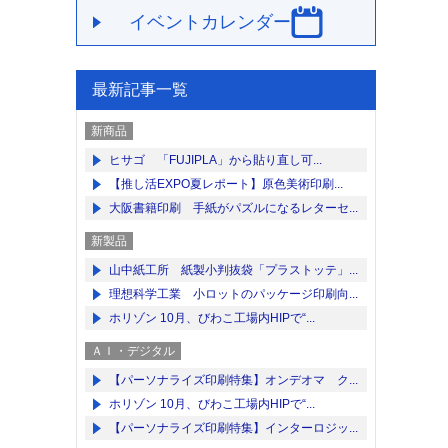
イベントカレンダー
最新記事一覧
新商品
ヒサゴ 「FUJIPLA」から貼り直し可...
【推し活EXPO夏レポート】原色美術印刷...
大阪書籍印刷 手紙がパズルになるレターセ...
新製品
山中紙工所 紙製小判抜袋「プラストッテ」...
理想科学工業 小ロットのパッケージ印刷向...
ホリゾン 10月、びわこ工場内HIPで“...
ＡＩ・デジタル
【パーソナライズ印刷特集】オンデオマ ク...
ホリゾン 10月、びわこ工場内HIPで“...
【パーソナライズ印刷特集】インターロジッ...