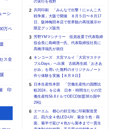
の実行を視野
る
共同印刷 「みんなで出撃！にゃんこ大
DNP
ューシ
戦争展」大阪で開催 ８月５日〜８月17
上の
日、阪神梅田本店で世界観の再現展示や
意識
限定グッズ販売
時代
00万ペ
る組
芳野YMマシナリー 役員改選で代表取締
役会長に島崎啓一氏、代表取締役社長に
【パ
援
髙橋淳哉氏が就任
量バ
特殊
キンコーズ 大宮マルイ「大宮サステナ
セス全
ブルDays」へ出展 古紙再生紙「おきあ
ホリゾ
がみ」を用いた無料のオリジナルノート
で“Hor
援
作り体験を実施【８月９日】
催へ～
TO
日本生産性本部 「労働生産性の国際比
スマ
催 印
較2024」を公表 日本・時間当たりの労
働生産性56.8ドルでOECD加盟38カ国中
理想
29位
刷向
ン 『
エーエム 都心の好立地に印刷製造受
を７
託、四六全４色LED-UV、菊全５色・両
面の
面、菊半寸延び４色から製本まで一貫生
対応