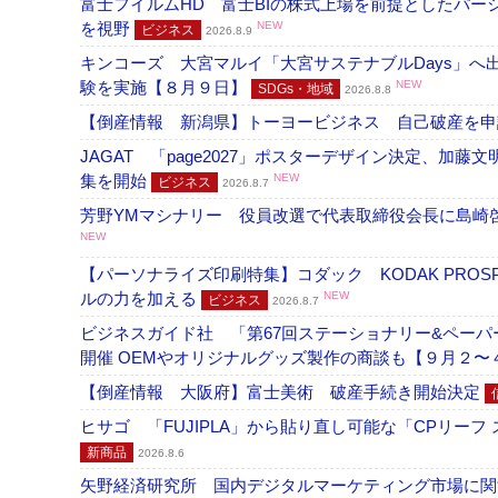
富士フイルムHD 富士BIの株式上場を前提としたパ
を視野
NEW
ビジネス
2026.8.9
キンコーズ 大宮マルイ「大宮サステナブルDays」
験を実施【８月９日】
NEW
SDGs・地域
2026.8.8
【倒産情報 新潟県】トーヨービジネス 自己破産を
JAGAT 「page2027」ポスターデザイン決定、
集を開始
NEW
ビジネス
2026.8.7
芳野YMマシナリー 役員改選で代表取締役会長に島崎
NEW
【パーソナライズ印刷特集】コダック KODAK PROS
ルの力を加える
NEW
ビジネス
2026.8.7
ビジネスガイド社 「第67回ステーショナリー&ペーパー
開催 OEMやオリジナルグッズ製作の商談も【９月２〜
【倒産情報 大阪府】富士美術 破産手続き開始決定
ヒサゴ 「FUJIPLA」から貼り直し可能な「CPリー
新商品
2026.8.6
矢野経済研究所 国内デジタルマーケティング市場に関する