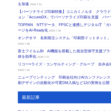
を加速
2026.7.31
【パーソナライズ印刷特集】コニカミノルタ クラウド型バリ
ョン「AccurioDX」でパーソナライズ印刷を支援 パ
TOPPAN NTTデータ、FPSCと連携しデジタル庁「
ージをAI-Ready化
2026.7.29
オンデオマ 名刺発注システム「印刷部ドットネット」導
2026.7.28
富士フイルムBI AI機能を搭載した統合型保守支援プ
体を効率化
2026.7.27
リコー×ライズ・コンサルティング・グループ 合弁会社
2026.7.24
ニュープリンティング 印刷会社向けAIカンファレンス
刷デザインの自動化や可変DM入稿など12の実例を公開
最新記事