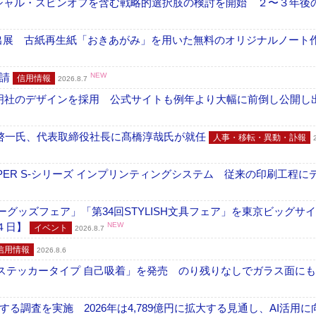
ーシャル・スピンオフを含む戦略的選択肢の検討を開始 ２〜３年後
へ出展 古紙再生紙「おきあがみ」を用いた無料のオリジナルノート
申請
NEW
信用情報
2026.8.7
加藤文明社のデザインを採用 公式サイトも例年より大幅に前倒し公開し
啓一氏、代表取締役社長に髙橋淳哉氏が就任
人事・移転・異動・訃報
PER S-シリーズ インプリンティングシステム 従来の印刷工程に
グッズフェア」「第34回STYLISH文具フェア」を東京ビッグサ
４日】
NEW
イベント
2026.8.7
信用情報
2026.8.6
フ ステッカータイプ 自己吸着」を発売 のり残りなしでガラス面に
調査を実施 2026年は4,789億円に拡大する見通し、AI活用に