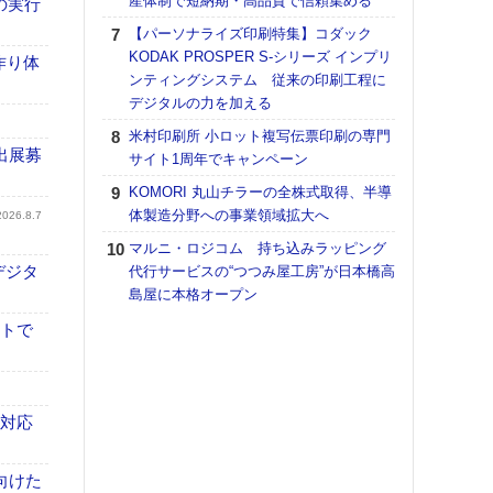
産体制で短納期・高品質で信頼集める
の実行
【K
【パーソナライズ印刷特集】コダック
道の
KODAK PROSPER S-シリーズ インプリ
作り体
える
ンティングシステム 従来の印刷工程に
の印刷
デジタルの力を加える
CE
米村印刷所 小ロット複写伝票印刷の専門
富士
出展募
サイト1周年でキャンペーン
地・
KOMORI 丸山チラーの全株式取得、半導
付表
体製造分野への事業領域拡大へ
2026.8.7
【ペ
マルニ・ロジコム 持ち込みラッピング
ト】
デジタ
代行サービスの“つつみ屋工房”が日本橋高
アで
島屋に本格オープン
KO
イトで
体製
【イ
けや
「本
も対応
地域
向けた