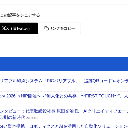
この記事をシェアする
X（旧Twitter）
リンクをコピー
リアブル印刷システム「PICバリアブル」 追跡QRコードやオン
ctory 2026 in HIP開催へ～“無人化との共存 〜FIRST TOUCH〜”
タビュー：代表取締役社長 原田光治 氏 AIクリエイティブエー
ズ印刷の新時代
2026.8.3
elexistenceと資本提携 ロボティクスとAIを活用した自動化ソリューショ