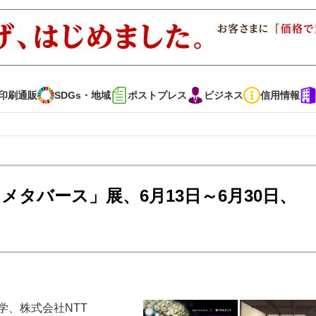
印刷通販
SDGs・地域
ポストプレス
ビジネス
信用情報
インタビュー
コレクション
メタバース」展、6月13日～6月30日、
通販
SDGs・地域
ポストプレス
ビジネス
イベント
信用情報
で勝負！ ～多様なビジネス・多彩な商材～
JAPAN PACK 2023 特集
学、株式会社NTT