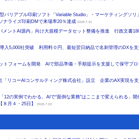
アブル印刷ソフト「Variable Studio」・マーケティングソリ
ーソナライズ印刷DMで来場率20％達成
2026.7.31
ガバメントAI源内」向け大規模データセット整備を推進 行政文書18
入5,000社突破 利用料０円、最短翌日納品で名刺管理のDXを支
ラットフォームを開発 AIで部品準備・手順提示を支援して保守プロ
「リコーAIコンサルティング株式会社」設立 企業のAX実現を支
「12の実例でわかる。AIで“面倒な業務”はここまで変えられる」開
【８月４・25日】
2026.7.23