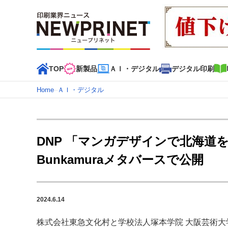
TOP
新製品
ＡＩ・デジタル
デジタル印刷
Home
–
ＡＩ・デジタル
インデックス
TOP
新着記事
特集記事
動画コンテンツ
DNP 「マンガデザインで北海道を
カテゴリー一覧
Bunkamuraメタバースで公開
新商品
新製品
ＡＩ・デジタル
デジタル印刷
印刷
特集記事カテゴリー一覧
2024.6.14
2022 見える化・MIS特集
特集・デジタル印刷 アイデア
特集・デジタル印刷 ～ 新成長軌道を描く
株式会社東急文化村と学校法人塚本学院 大阪芸術大