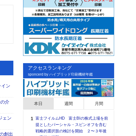
アクセスランキング
sponcerd by ハイブリッド印刷機材年鑑
ライン
、人の介
本日
週間
月間
ジェン
富士フイルムHD 富士BIの株式上場を前
日印
提としたパーシャル・スピンオフを含む
た個
戦略的選択肢の検討を開始 ２〜３年後
彰」
ンの創出