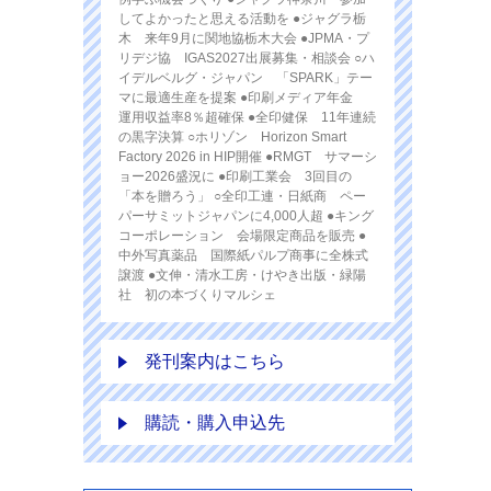
してよかったと思える活動を ●ジャグラ栃
木 来年9月に関地協栃木大会 ●JPMA・プ
リデジ協 IGAS2027出展募集・相談会 ○ハ
イデルベルグ・ジャパン 「SPARK」テー
マに最適生産を提案 ●印刷メディア年金
運用収益率8％超確保 ●全印健保 11年連続
の黒字決算 ○ホリゾン Horizon Smart
Factory 2026 in HIP開催 ●RMGT サマーシ
ョー2026盛況に ●印刷工業会 3回目の
「本を贈ろう」 ○全印工連・日紙商 ペー
パーサミットジャパンに4,000人超 ●キング
コーポレーション 会場限定商品を販売 ●
中外写真薬品 国際紙パルプ商事に全株式
譲渡 ●文伸・清水工房・けやき出版・緑陽
社 初の本づくりマルシェ
発刊案内はこちら
購読・購入申込先