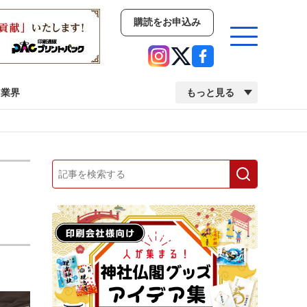
購読をお申込み
業界
もっと見る
新商品
イベント
市場・統計
人事・移転・異動・訃報
業界
市場・統計
人事・移転・異動・訃報
中古印刷機・製本機特集
2022 検査・校正特集