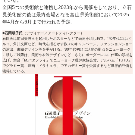
ている。
特集・デジタル印刷 アイデアで勝負！ ～多様なビジネス・多彩な商材～
全国5つの美術館と連携し2023年から開催をしており、立石
見美術館の後は最終会場となる富山県美術館において2025
JAPAN PACK 2023 特集
中古印刷機・製本機特集
2022 検査・校正特集
年4月から6月まで行われる予定。
特集・デジタル印刷 ～ 新成長軌道を描く
■石岡瑛子氏
（デザイナー／アートディレクター）
案内
石岡氏は前田美波里を起用したポスターなどで頭角を現し独立。’70年代にはパ
ルコ、角川文庫など、時代を揺るがす数々のキャンペーン、ファッションショー
発刊案内
JFPI印刷用語集
印刷機材年鑑
の演出、書籍デザイン等を手がける。’80年代初頭に活動の拠点をニューヨーク
に移して以降は、美術や衣装デザインなど、さらにボーダーレスに仕事の領域を
運営
広げ、舞台「M.バタフライ」でニューヨーク批評家協会賞、アルバム「TUTU」
でグラミー賞、映画「ドラキュラ」でアカデミー賞を受賞するなど世界的評価を
会社案内
購読・購入申し込み
サイトポリシー
獲得している。
お問い合わせ