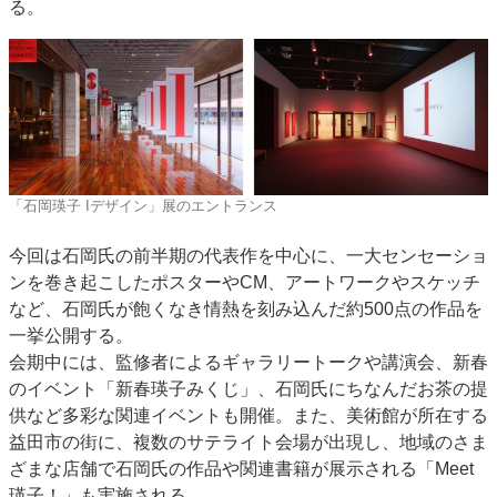
る。
「石岡瑛子 Iデザイン」展のエントランス
今回は石岡氏の前半期の代表作を中心に、一大センセーショ
ンを巻き起こしたポスターやCM、アートワークやスケッチ
など、石岡氏が飽くなき情熱を刻み込んだ約500点の作品を
一挙公開する。
会期中には、監修者によるギャラリートークや講演会、新春
のイベント「新春瑛子みくじ」、石岡氏にちなんだお茶の提
供など多彩な関連イベントも開催。また、美術館が所在する
益田市の街に、複数のサテライト会場が出現し、地域のさま
ざまな店舗で石岡氏の作品や関連書籍が展示される「Meet
瑛子！」も実施される。