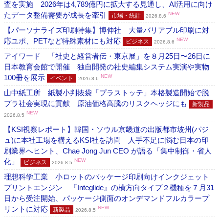
査を実施 2026年は4,789億円に拡大する見通し、AI活用に向け
たデータ整備需要が成長を牽引
NEW
市場・統計
2026.8.6
【パーソナライズ印刷特集】博伸社 大量バリアブル印刷に対
応ユポ、PETなど特殊素材にも対応
NEW
ビジネス
2026.8.6
アイワード 「社史と経営者伝・東京展」を８月25日〜26日に
日本教育会館で開催 独自開発の社史編集システム実演や実物
100冊を展示
NEW
イベント
2026.8.6
山中紙工所 紙製小判抜袋「プラストッテ」本格製造開始で脱
プラ社会実現に貢献 原油価格高騰のリスクヘッジにも
新製品
NEW
2026.8.5
【KSI視察レポート】韓国・ソウル京畿道の出版都市坡州(パジ
ュ)に本社工場を構えるKSI社を訪問 人手不足に悩む日本の印
刷業界へヒント、Chae Jong Jun CEO が語る「集中制御・省人
化」
NEW
ビジネス
2026.8.5
理想科学工業 小ロットのパッケージ印刷向けインクジェット
プリントエンジン 『Integlide』の横方向タイプ２機種を７月31
日から受注開始、パッケージ側面のオンデマンドフルカラープ
リントに対応
NEW
新製品
2026.8.5