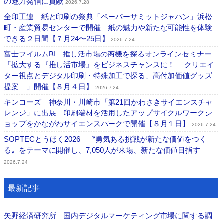
の魅力発信に貢献
2026.7.28
全印工連 紙と印刷の祭典「ペーパーサミットジャパン」浜松
町・産業貿易センターで開催 紙の魅力や新たな可能性を体験
できる２日間【７月24〜25日】
2026.7.24
富士フイルムBI 推し活市場の商機を探るオンラインセミナー
「拡大する『推し活市場』をビジネスチャンスに！ ―クリエイ
ター視点とデジタル印刷・特殊加工で探る、高付加価値グッズ
提案―」開催【８月４日】
2026.7.24
キンコーズ 神奈川・川崎市「第21回かわさきサイエンスチャ
レンジ」に出展 印刷端材を活用したアップサイクルワークシ
ョップをかながわサイエンスパークで開催【８月１日】
2026.7.24
SOPTECとうほく2026 〝勇気ある挑戦が新たな価値をつく
る〟をテーマに開催し、7,050人が来場、新たな価値目指す
2026.7.24
最新記事
矢野経済研究所 国内デジタルマーケティング市場に関する調