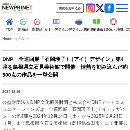
購読をお申込み
TOP
新商品
新製品
ＡＩ・デジタル
デジタル印刷
印刷通販
SDGs・地域
ポ
Home
–
イベント
インデックス
DNP 全巡回展「石岡瑛子 I（アイ）デザイン」第4
TOP
新着記事
特集記事
動画コンテンツ
弾を島根県立石見美術館で開催 情熱を刻み込んだ約
インタビュー
コレクション
500点の作品を一挙公開
カテゴリー一覧
新商品
新製品
ＡＩ・デジタル
デジタル印刷
印刷通販
2024.12.16
SDGs・地域
ポストプレス
ビジネス
イベント
信用情報
業界
公益財団法人DNP文化振興財団と株式会社DNPアートコミ
市場・統計
人事・移転・異動・訃報
ュニケーションズは、全巡回展「石岡瑛子 I（アイ）デザイ
ン」の第4弾を2024年12月14日（土）から2025年2月24日
特集記事カテゴリー一覧
（月）まで島根県立石見美術館（島根県益田市）にて開催し
2022 見える化・MIS特集