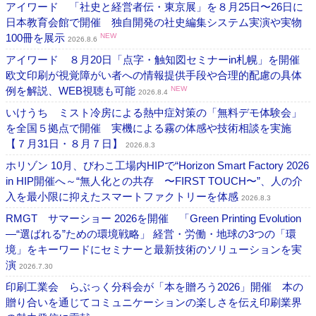
アイワード 「社史と経営者伝・東京展」を８月25日〜26日に
日本教育会館で開催 独自開発の社史編集システム実演や実物
100冊を展示
NEW
2026.8.6
アイワード ８月20日「点字・触知図セミナーin札幌」を開催
欧文印刷が視覚障がい者への情報提供手段や合理的配慮の具体
例を解説、WEB視聴も可能
NEW
2026.8.4
いけうち ミスト冷房による熱中症対策の「無料デモ体験会」
を全国５拠点で開催 実機による霧の体感や技術相談を実施
【７月31日・８月７日】
2026.8.3
ホリゾン 10月、びわこ工場内HIPで“Horizon Smart Factory 2026
in HIP開催へ～“無人化との共存 〜FIRST TOUCH〜”、人の介
入を最小限に抑えたスマートファクトリーを体感
2026.8.3
RMGT サマーショー 2026を開催 「Green Printing Evolution
―“選ばれる”ための環境戦略」 経営・労働・地球の3つの「環
境」をキーワードにセミナーと最新技術のソリューションを実
演
2026.7.30
印刷工業会 らぶっく分科会が「本を贈ろう2026」開催 本の
贈り合いを通じてコミュニケーションの楽しさを伝え印刷業界