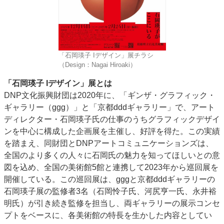
「石岡瑛子 Iデザイン」展チラシ
（Design：Nagai Hiroaki）
「石岡瑛子 Iデザイン」展とは
DNP文化振興財団は2020年に、「ギンザ・グラフィック・
ギャラリー（ggg）」と「京都dddギャラリー」で、アート
ディレクター・石岡瑛子氏の仕事のうちグラフィックデザイ
ンを中心に構成した企画展を主催し、好評を得た。この実績
を踏まえ、同財団とDNPアートコミュニケーションズは、
全国のより多くの人々に石岡氏の魅力を知ってほしいとの意
図を込め、全国の美術館5館と連携して2023年から巡回展を
開催している。この巡回展は、gggと京都dddギャラリーの
石岡瑛子展の監修者3名（石岡怜子氏、河尻亨一氏、永井裕
明氏）が引き続き監修を担当し、両ギャラリーの展示コンセ
プトをベースに、各美術館の特長を生かした内容としてい