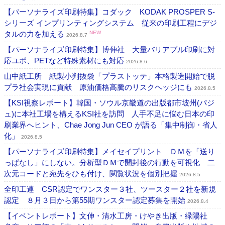
【パーソナライズ印刷特集】コダック KODAK PROSPER S-
シリーズ インプリンティングシステム 従来の印刷工程にデジ
タルの力を加える
NEW
2026.8.7
【パーソナライズ印刷特集】博伸社 大量バリアブル印刷に対
応ユポ、PETなど特殊素材にも対応
2026.8.6
山中紙工所 紙製小判抜袋「プラストッテ」本格製造開始で脱
プラ社会実現に貢献 原油価格高騰のリスクヘッジにも
2026.8.5
【KSI視察レポート】韓国・ソウル京畿道の出版都市坡州(パジ
ュ)に本社工場を構えるKSI社を訪問 人手不足に悩む日本の印
刷業界へヒント、Chae Jong Jun CEO が語る「集中制御・省人
化」
2026.8.5
【パーソナライズ印刷特集】メイセイプリント ＤＭを「送り
っぱなし」にしない。分析型ＤＭで開封後の行動を可視化 二
次元コードと宛先をひも付け、閲覧状況を個別把握
2026.8.5
全印工連 CSR認定でワンスター３社、ツースター２社を新規
認定 ８月３日から第55期ワンスター認定募集を開始
2026.8.4
【イベントレポート】文伸・清水工房・けやき出版・緑陽社