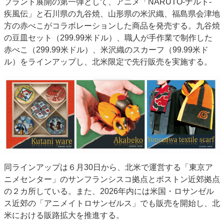
ブランド展開の第一弾として、アニメ「NARUTO-ナルト-
疾風伝」と石川県の九谷焼、山形県の米沢織、福島県会津地
方の赤べこがコラボレーションした商品を発売する。九谷焼
の豆皿セット（299.99米ドル）、職人が手作業で制作した
赤べこ（299.99米ドル）、米沢織のスカーフ（99.99米ド
ル）をラインアップし、北米限定で先行販売を実施する。
同ラインアップは６月30日から、北米で運営する「東京ア
ニメセンター」のサンフランシスコ拠点とボストン近郊拠点
の２カ所している。また、2026年内には米国・ロサンゼル
ス近郊の「アニメイトロサンゼルス」でも販売を開始し、北
米における販路拡大を推進する。