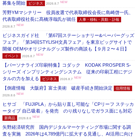
募集を開始
NEW
ビジネス
2026.8.7
芳野YMマシナリー 役員改選で代表取締役会長に島崎啓一氏、
代表取締役社長に髙橋淳哉氏が就任
人事・移転・異動・訃報
NEW
2026.8.7
ビジネスガイド社 「第67回ステーショナリー&ペーパーグッズ
フェア」「第34回STYLISH文具フェア」を東京ビッグサイトで
開催 OEMやオリジナルグッズ製作の商談も【９月２〜４日】
NEW
イベント
2026.8.7
【パーソナライズ印刷特集】コダック KODAK PROSPER S-
シリーズ インプリンティングシステム 従来の印刷工程にデジ
タルの力を加える
NEW
ビジネス
2026.8.7
【倒産情報 大阪府】富士美術 破産手続き開始決定
信用情報
NEW
2026.8.6
ヒサゴ 「FUJIPLA」から貼り直し可能な「CPリーフ ステッカ
ータイプ 自己吸着」を発売 のり残りなしでガラス面にも対応
NEW
新商品
2026.8.6
矢野経済研究所 国内デジタルマーケティング市場に関する調
査を実施 2026年は4,789億円に拡大する見通し、AI活用に向け