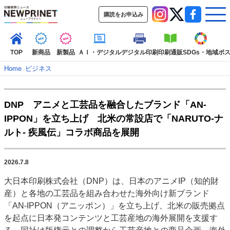
購読をお申込み
TOP
新商品
新製品
ＡＩ・デジタル
デジタル印刷
印刷通販
SDGs・地域
ポ
Home
–
ビジネス
インデックス
DNP アニメと工芸品を融合したブランド「AN-
TOP
新着記事
特集記事
動画コンテンツ
IPPON」を立ち上げ 北米の常設店で「NARUTO-ナ
インタビュー
コレクション
ルト- 疾風伝」コラボ商品を展開
カテゴリー一覧
新商品
新製品
ＡＩ・デジタル
デジタル印刷
印刷通販
2026.7.8
SDGs・地域
ポストプレス
ビジネス
イベント
信用情報
業界
大日本印刷株式会社（DNP）は、日本のアニメIP（知的財
市場・統計
人事・移転・異動・訃報
産）と各地の工芸品を組み合わせた海外向け新ブランド
「AN-IPPON（アニッポン）」を立ち上げ、北米の販売拠点
特集記事カテゴリー一覧
を起点に日本発コンテンツと工芸産地の海外展開を支援す
2022 見える化・MIS特集