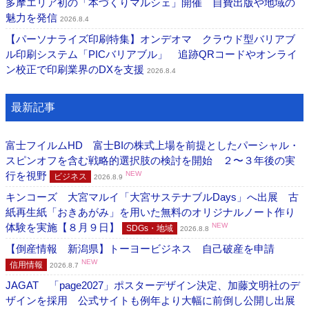
多摩エリア初の「本づくりマルシェ」開催 自費出版や地域の
魅力を発信
2026.8.4
【パーソナライズ印刷特集】オンデオマ クラウド型バリアブ
ル印刷システム「PICバリアブル」 追跡QRコードやオンライ
ン校正で印刷業界のDXを支援
2026.8.4
最新記事
富士フイルムHD 富士BIの株式上場を前提としたパーシャル・
スピンオフを含む戦略的選択肢の検討を開始 ２〜３年後の実
行を視野
NEW
ビジネス
2026.8.9
キンコーズ 大宮マルイ「大宮サステナブルDays」へ出展 古
紙再生紙「おきあがみ」を用いた無料のオリジナルノート作り
体験を実施【８月９日】
NEW
SDGs・地域
2026.8.8
【倒産情報 新潟県】トーヨービジネス 自己破産を申請
NEW
信用情報
2026.8.7
JAGAT 「page2027」ポスターデザイン決定、加藤文明社のデ
ザインを採用 公式サイトも例年より大幅に前倒し公開し出展