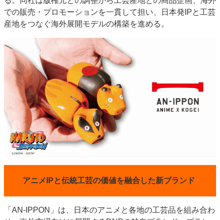
る。同社は版権元との調整から工芸産地との商品企画、海外
特集・デジタル印刷 アイデアで勝負！ ～多様なビジネス・多彩な商材～
での販売・プロモーションを一貫して担い、日本発IPと工芸
産地をつなぐ海外展開モデルの構築を進める。
JAPAN PACK 2023 特集
中古印刷機・製本機特集
2022 検査・校正特集
特集・デジタル印刷 ～ 新成長軌道を描く
案内
発刊案内
JFPI印刷用語集
印刷機材年鑑
運営
会社案内
購読・購入申し込み
サイトポリシー
お問い合わせ
アニメIPと伝統工芸の価値を融合した新ブランド
「AN-IPPON」は、日本のアニメと各地の工芸品を組み合わ