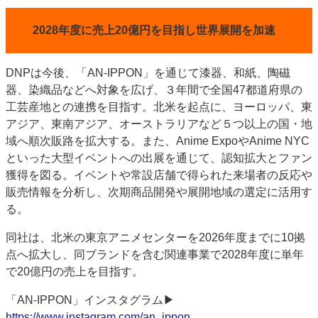
2028年度に売上20億円を目指し世界展開を加速
DNPは今後、「AN-IPPON」を通じて漆器、和紙、陶磁
器、染織品などへ対象を広げ、３年間で全国47都道府県の
工芸産地との連携を目指す。北米を起点に、ヨーロッパ、東
アジア、東南アジア、オーストラリアなど５つ以上の国・地
域へ順次販路を拡大する。また、Anime ExpoやAnime NYC
といった大型イベントへの出展を通じて、認知拡大とファン
獲得を図る。イベントや常設店舗で得られた来場者の反応や
販売情報を分析し、次期商品開発や展開地域の選定に活用す
る。
同社は、北米の東京アニメセンターを2026年度までに10拠
点へ拡大し、同ブランドを含む関連事業で2028年度に単年
で20億円の売上を目指す。
「AN-IPPON」インスタグラム▶
https://www.instagram.com/an_ippon