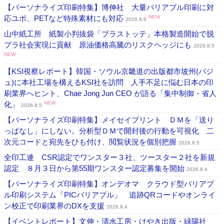
【パーソナライズ印刷特集】博伸社 大量バリアブル印刷に対
応ユポ、PETなど特殊素材にも対応
NEW
2026.8.6
山中紙工所 紙製小判抜袋「プラストッテ」本格製造開始で脱
プラ社会実現に貢献 原油価格高騰のリスクヘッジにも
2026.8.5
NEW
【KSI視察レポート】韓国・ソウル京畿道の出版都市坡州(パジ
ュ)に本社工場を構えるKSI社を訪問 人手不足に悩む日本の印
刷業界へヒント、Chae Jong Jun CEO が語る「集中制御・省人
化」
NEW
2026.8.5
【パーソナライズ印刷特集】メイセイプリント ＤＭを「送り
っぱなし」にしない。分析型ＤＭで開封後の行動を可視化 二
次元コードと宛先をひも付け、閲覧状況を個別把握
2026.8.5
全印工連 CSR認定でワンスター３社、ツースター２社を新規
認定 ８月３日から第55期ワンスター認定募集を開始
2026.8.4
【パーソナライズ印刷特集】オンデオマ クラウド型バリアブ
ル印刷システム「PICバリアブル」 追跡QRコードやオンライ
ン校正で印刷業界のDXを支援
2026.8.4
【イベントレポート】文伸・清水工房・けやき出版・緑陽社