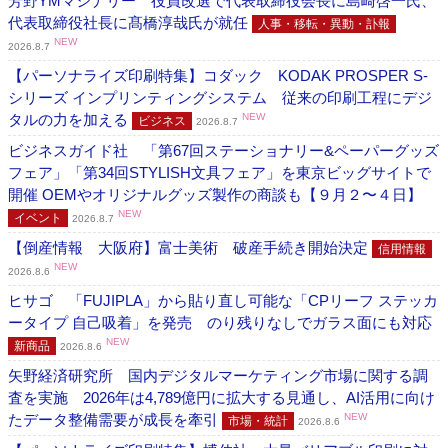
芳野YMマシナリー 役員改選で代表取締役会長に島崎啓一氏、
代表取締役社長に髙橋淳哉氏が就任
人事・移転・異動・訃報
NEW
2026.8.7
【パーソナライズ印刷特集】コダック KODAK PROSPER S-
シリーズ インプリンティングシステム 従来の印刷工程にデジ
タルの力を加える
NEW
ビジネス
2026.8.7
ビジネスガイド社 「第67回ステーショナリー&ペーパーグッズ
フェア」「第34回STYLISH文具フェア」を東京ビッグサイトで
開催 OEMやオリジナルグッズ製作の商談も【９月２〜４日】
NEW
イベント
2026.8.7
【倒産情報 大阪府】富士美術 破産手続き開始決定
信用情報
NEW
2026.8.6
ヒサゴ 「FUJIPLA」から貼り直し可能な「CPリーフ ステッカ
ータイプ 自己吸着」を発売 のり残りなしでガラス面にも対応
NEW
新商品
2026.8.6
矢野経済研究所 国内デジタルマーケティング市場に関する調
査を実施 2026年は4,789億円に拡大する見通し、AI活用に向け
たデータ整備需要が成長を牽引
NEW
市場・統計
2026.8.6