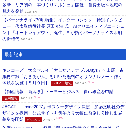
多摩エリア初の「本づくりマルシェ」開催 自費出版や地域の
魅力を発信
2026.8.4
【パーソナライズ印刷特集】インターロジック 特別インタビ
ュー：代表取締役社長 原田光治 氏 AIクリエイティブエージェ
ント「オートレイアウト」誕生、AIが拓くパーソナライズ印刷
の新時代
2026.8.3
最新記事
キンコーズ 大宮マルイ「大宮サステナブルDays」へ出展 古
紙再生紙「おきあがみ」を用いた無料のオリジナルノート作り
体験を実施【８月９日】
NEW
SDGs・地域
2026.8.8
【倒産情報 新潟県】トーヨービジネス 自己破産を申請
NEW
信用情報
2026.8.7
JAGAT 「page2027」ポスターデザイン決定、加藤文明社のデ
ザインを採用 公式サイトも例年より大幅に前倒し公開し出展
募集を開始
NEW
ビジネス
2026.8.7