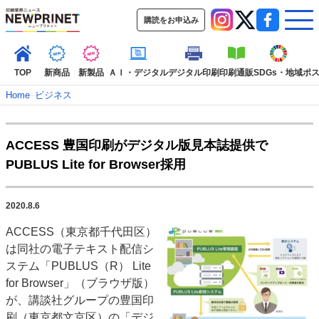
購読をお申込み
TOP
新商品
新製品
ＡＩ・デジタル
デジタル印刷
印刷通販
SDGs・地域
ポ
Home
–
ビジネス
インデックス
ACCESS 豊国印刷がデジタル版見本誌提供で
TOP
新着記事
特集記事
動画コンテンツ
PUBLUS Lite for Browser採用
インタビュー
コレクション
カテゴリー一覧
2020.8.6
新商品
新製品
ＡＩ・デジタル
デジタル印刷
印刷通販
ACCESS（東京都千代田区）
SDGs・地域
ポストプレス
ビジネス
イベント
信用情報
業界
は同社の電子テキスト配信シ
市場・統計
人事・移転・異動・訃報
ステム「PUBLUS（R） Lite
for Browser」（ブラウザ版）
特集記事カテゴリー一覧
が、講談社グループの豊国印
2022 見える化・MIS特集
刷（東京都文京区）の「デジ