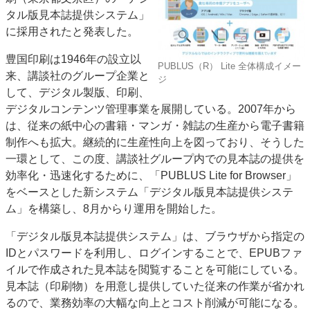
タル版見本誌提供システム」
特集・デジタル印刷 アイデアで勝負！ ～多様なビジネス・多彩な商材～
に採用されたと発表した。
JAPAN PACK 2023 特集
中古印刷機・製本機特集
2022 検査・校正特集
特集・デジタル印刷 ～ 新成長軌道を描く
豊国印刷は1946年の設立以
PUBLUS（R） Lite 全体構成イメー
来、講談社のグループ企業と
ジ
案内
して、デジタル製版、印刷、
発刊案内
JFPI印刷用語集
印刷機材年鑑
デジタルコンテンツ管理事業を展開している。2007年から
は、従来の紙中心の書籍・マンガ・雑誌の生産から電子書籍
運営
制作へも拡大。継続的に生産性向上を図っており、そうした
会社案内
購読・購入申し込み
サイトポリシー
一環として、この度、講談社グループ内での見本誌の提供を
お問い合わせ
効率化・迅速化するために、「PUBLUS Lite for Browser」
をベースとした新システム「デジタル版見本誌提供システ
ム」を構築し、8月からり運用を開始した。
「デジタル版見本誌提供システム」は、ブラウザから指定の
IDとパスワードを利用し、ログインすることで、EPUBファ
イルで作成された見本誌を閲覧することを可能にしている。
見本誌（印刷物）を用意し提供していた従来の作業が省かれ
るので、業務効率の大幅な向上とコスト削減が可能になる。