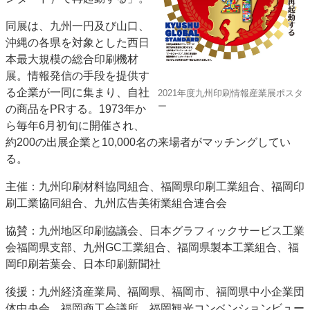
特集・デジタル印刷 アイデアで勝負！ ～多様なビジネス・多彩な商材～
同展は、九州一円及び山口、
JAPAN PACK 2023 特集
中古印刷機・製本機特集
2022 検査・校正特集
沖縄の各県を対象とした西日
特集・デジタル印刷 ～ 新成長軌道を描く
本最大規模の総合印刷機材
展。情報発信の手段を提供す
案内
る企業が一同に集まり、自社
2021年度九州印刷情報産業展ポスタ
発刊案内
JFPI印刷用語集
印刷機材年鑑
ー
の商品をPRする。1973年か
ら毎年6月初旬に開催され、
運営
約200の出展企業と10,000名の来場者がマッチングしてい
会社案内
購読・購入申し込み
サイトポリシー
る。
お問い合わせ
主催：九州印刷材料協同組合、福岡県印刷工業組合、福岡印
刷工業協同組合、九州広告美術業組合連合会
協賛：九州地区印刷協議会、日本グラフィックサービス工業
会福岡県支部、九州GC工業組合、福岡県製本工業組合、福
岡印刷若葉会、日本印刷新聞社
後援：九州経済産業局、福岡県、福岡市、福岡県中小企業団
体中央会、福岡商工会議所、福岡観光コンベンションビュー