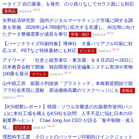
ータイプ 自己吸着」を発売 のり残りなしでガラス面にも対応
NEW
新商品
2026.8.6
矢野経済研究所 国内デジタルマーケティング市場に関する調
査を実施 2026年は4,789億円に拡大する見通し、AI活用に向け
たデータ整備需要が成長を牽引
NEW
市場・統計
2026.8.6
【パーソナライズ印刷特集】博伸社 大量バリアブル印刷に対
応ユポ、PETなど特殊素材にも対応
NEW
ビジネス
2026.8.6
アイワード 「社史と経営者伝・東京展」を８月25日〜26日に
日本教育会館で開催 独自開発の社史編集システム実演や実物
100冊を展示
NEW
イベント
2026.8.6
山中紙工所 紙製小判抜袋「プラストッテ」本格製造開始で脱
プラ社会実現に貢献 原油価格高騰のリスクヘッジにも
新製品
NEW
2026.8.5
【KSI視察レポート】韓国・ソウル京畿道の出版都市坡州(パジ
ュ)に本社工場を構えるKSI社を訪問 人手不足に悩む日本の印
刷業界へヒント、Chae Jong Jun CEO が語る「集中制御・省人
化」
NEW
ビジネス
2026.8.5
理想科学工業 小ロットのパッケージ印刷向けインクジェット