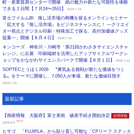
町・産業貿易センターで開催 紙の魅力や新たな可能性を体験
できる２日間【７月24〜25日】
2026.7.24
富士フイルムBI 推し活市場の商機を探るオンラインセミナー
「拡大する『推し活市場』をビジネスチャンスに！ ―クリエイ
ター視点とデジタル印刷・特殊加工で探る、高付加価値グッズ
提案―」開催【８月４日】
2026.7.24
キンコーズ 神奈川・川崎市「第21回かわさきサイエンスチャ
レンジ」に出展 印刷端材を活用したアップサイクルワークシ
ョップをかながわサイエンスパークで開催【８月１日】
2026.7.24
SOPTECとうほく2026 〝勇気ある挑戦が新たな価値をつく
る〟をテーマに開催し、7,050人が来場、新たな価値目指す
2026.7.24
最新記事
【倒産情報 大阪府】富士美術 破産手続き開始決定
信用情報
NEW
2026.8.6
ヒサゴ 「FUJIPLA」から貼り直し可能な「CPリーフ ステッカ