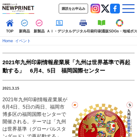
購読をお申込み
TOP
新商品
新製品
ＡＩ・デジタル
デジタル印刷
印刷通販
SDGs・地域
ポ
Home
–
イベント
インデックス
2021年九州印刷情報産業展「九州は世界基準で再起
TOP
新着記事
特集記事
動画コンテンツ
動する」 6月4、5日 福岡国際センター
インタビュー
コレクション
カテゴリー一覧
2021.3.15
新商品
新製品
ＡＩ・デジタル
デジタル印刷
印刷通販
2021年九州印刷情報産業展が
SDGs・地域
ポストプレス
ビジネス
イベント
信用情報
業界
6月4日、5日の両日、福岡市
市場・統計
人事・移転・異動・訃報
博多区の福岡国際センターで
開催される。テーマは「九州
特集記事カテゴリー一覧
は世界基準（グローバルスタ
2022 見える化・MIS特集
ンダード）で再起動する」。