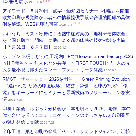
100冊を展示
NEW
2026.8.6
アイワード ８月20日「点字・触知図セミナーin札幌」を開催
欧文印刷が視覚障がい者への情報提供手段や合理的配慮の具体
例を解説、WEB視聴も可能
NEW
2026.8.4
いけうち ミスト冷房による熱中症対策の「無料デモ体験会」
を全国５拠点で開催 実機による霧の体感や技術相談を実施
【７月31日・８月７日】
2026.8.3
ホリゾン 10月、びわこ工場内HIPで“Horizon Smart Factory 2026
in HIP開催へ～“無人化との共存 〜FIRST TOUCH〜”、人の介
入を最小限に抑えたスマートファクトリーを体感
2026.8.3
RMGT サマーショー 2026を開催 「Green Printing Evolution
―“選ばれる”ための環境戦略」 経営・労働・地球の3つの「環
境」をキーワードにセミナーと最新技術のソリューションを実
演
2026.7.30
印刷工業会 らぶっく分科会が「本を贈ろう2026」開催 本の
贈り合いを通じてコミュニケーションの楽しさを伝え印刷業界
の魅力発信に貢献
2026.7.28
全印工連 紙と印刷の祭典「ペーパーサミットジャパン」浜松