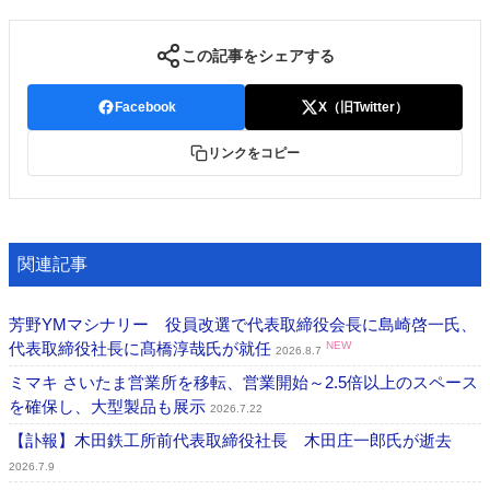
この記事をシェアする
Facebook
X（旧Twitter）
リンクをコピー
関連記事
芳野YMマシナリー 役員改選で代表取締役会長に島崎啓一氏、
代表取締役社長に髙橋淳哉氏が就任
NEW
2026.8.7
ミマキ さいたま営業所を移転、営業開始～2.5倍以上のスペース
を確保し、大型製品も展示
2026.7.22
【訃報】木田鉄工所前代表取締役社長 木田庄一郎氏が逝去
2026.7.9