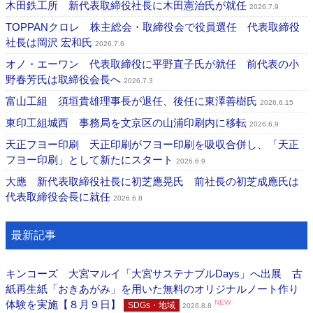
木田鉄工所 新代表取締役社長に木田憲治氏が就任
2026.7.9
TOPPANクロレ 株主総会・取締役会で役員選任 代表取締役
社長は岡沢 宏和氏
2026.7.6
オノ・エーワン 代表取締役に平野直子氏が就任 前代表の小
野春芳氏は取締役会長へ
2026.7.3
富山工組 須垣貴雄理事長が退任、後任に東澤善樹氏
2026.6.15
東印工組城西 事務局を文京区の山浦印刷内に移転
2026.6.9
天正フヨー印刷 天正印刷がフヨー印刷を吸収合併し、「天正
フヨー印刷」として新たにスタート
2026.6.9
大應 新代表取締役社長に初芝應晃氏 前社長の初芝成應氏は
代表取締役会長に就任
2026.6.8
最新記事
キンコーズ 大宮マルイ「大宮サステナブルDays」へ出展 古
紙再生紙「おきあがみ」を用いた無料のオリジナルノート作り
体験を実施【８月９日】
NEW
SDGs・地域
2026.8.8