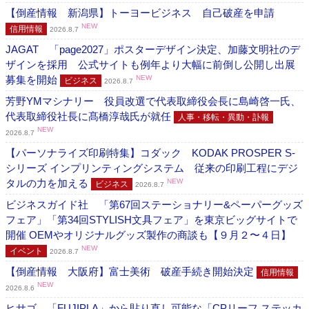
【倒産情報 新潟県】トーヨービジネス 自己破産を申請
NEW
信用情報
2026.8.7
JAGAT 「page2027」ポスターデザイン決定、加藤文明社のデ
ザインを採用 公式サイトも例年より大幅に前倒し公開し出展
募集を開始
NEW
ビジネス
2026.8.7
芳野YMマシナリー 役員改選で代表取締役会長に島崎啓一氏、
代表取締役社長に髙橋淳哉氏が就任
人事・移転・異動・訃報
NEW
2026.8.7
【パーソナライズ印刷特集】コダック KODAK PROSPER S-
シリーズ インプリンティングシステム 従来の印刷工程にデジ
タルの力を加える
NEW
ビジネス
2026.8.7
ビジネスガイド社 「第67回ステーショナリー&ペーパーグッズ
フェア」「第34回STYLISH文具フェア」を東京ビッグサイトで
開催 OEMやオリジナルグッズ製作の商談も【９月２〜４日】
NEW
イベント
2026.8.7
【倒産情報 大阪府】富士美術 破産手続き開始決定
信用情報
NEW
2026.8.6
ヒサゴ 「FUJIPLA」から貼り直し可能な「CPリーフ ステッカ