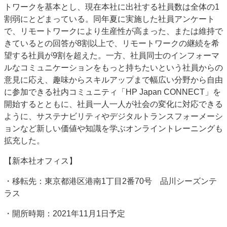
トワークを基本とし、現在本社に出社する社員数は全体の1
特集・デジタル印刷 アイデアで勝負！ ～多様なビジネス・多彩な商材～
割弱にとどまっている。同年夏に実施した社員アンケート
JAPAN PACK 2023 特集
中古印刷機・製本機特集
2022 検査・校正特集
で、リモートワークにより生産性が高まった、または維持で
特集・デジタル印刷 ～ 新成長軌道を描く
きているとの回答が8割以上で、リモートワークの継続を希
望する社員が9割を超えた。一方、社員同士のインフォーマ
案内
ルなコミュニケーションをもっと持ちたいという社員からの
発刊案内
JFPI印刷用語集
印刷機材年鑑
意見に応え、趣味からスキルアップまで幅広い分野から自由
に参加できる社内コミュニティ「HP Japan CONNECT」を
運営
開始するとともに、社員一人一人が社会の変化に対応できる
会社案内
購読・購入申し込み
サイトポリシー
ように、サステナビリティやデジタルトランスフォーメーシ
お問い合わせ
ョンなど新しい価値や知識を学ぶオンライントレーニングも
拡充した。
【新本社オフィス】
・移転先：東京都港区港南1丁目2番70号 品川シーズンテ
ラス
・開所時期：2021年11月1日予定