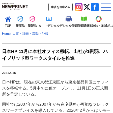
購読をお申込み
TOP
新商品
新製品
ＡＩ・デジタル
デジタル印刷
印刷通販
SDGs・地域
ポ
Home
–
人事・移転・異動・訃報
インデックス
日本HP 11月に本社オフィス移転、出社が1割弱、ハ
TOP
新着記事
特集記事
動画コンテンツ
イブリッド型ワークスタイルを推進
インタビュー
コレクション
カテゴリー一覧
2021.4.16
新商品
新製品
ＡＩ・デジタル
デジタル印刷
印刷通販
日本HPは、現在の東京都江東区から東京都品川区にオフィ
SDGs・地域
ポストプレス
ビジネス
イベント
信用情報
業界
スを移転する。5月中旬に仮オープンし、11月1日の正式開
市場・統計
人事・移転・異動・訃報
所を予定している。
特集記事カテゴリー一覧
同社では2007年から2007年から在宅勤務が可能なフレック
スワークプレイスを導入している。2020年2月からはリモー
2022 見える化・MIS特集