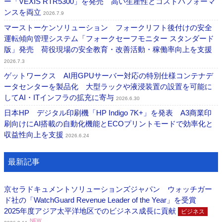
ー「VEXIS RTR5300」を発売 高い生産性とコストパフォーマ
ンスを両立
2026.7.9
マーストーケンソリューション フォークリフト後付けの安全
運転傾向管理システム「フォークセーフモニター スタンダード
版」発売 荷役現場の安全教育・改善活動・稼働率向上を支援
2026.7.3
ゲットワークス AI用GPUサーバー対応の特別仕様コンテナデ
ータセンターを製品化 大型ラックや液浸装置の設置を可能に
してAI・ITインフラの拡充に寄与
2026.6.30
日本HP デジタル印刷機「HP Indigo 7K+」を発表 A3商業印
刷向けにAI搭載の自動化機能とECOプリントモードで効率化と
収益性向上を支援
2026.6.24
最新記事
京セラドキュメントソリューションズジャパン ウォッチガー
ド社の「WatchGuard Revenue Leader of the Year」を受賞
2025年度アジア太平洋地区でのビジネス成長に貢献
ビジネス
NEW