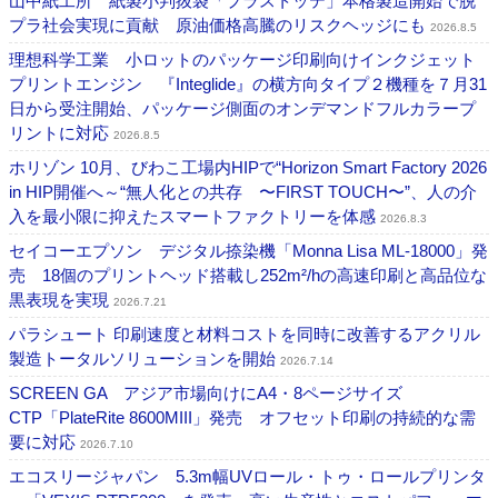
山中紙工所 紙製小判抜袋「プラストッテ」本格製造開始で脱
プラ社会実現に貢献 原油価格高騰のリスクヘッジにも
2026.8.5
理想科学工業 小ロットのパッケージ印刷向けインクジェット
プリントエンジン 『Integlide』の横方向タイプ２機種を７月31
日から受注開始、パッケージ側面のオンデマンドフルカラープ
リントに対応
2026.8.5
ホリゾン 10月、びわこ工場内HIPで“Horizon Smart Factory 2026
in HIP開催へ～“無人化との共存 〜FIRST TOUCH〜”、人の介
入を最小限に抑えたスマートファクトリーを体感
2026.8.3
セイコーエプソン デジタル捺染機「Monna Lisa ML-18000」発
売 18個のプリントヘッド搭載し252m²/hの高速印刷と高品位な
黒表現を実現
2026.7.21
パラシュート 印刷速度と材料コストを同時に改善するアクリル
製造トータルソリューションを開始
2026.7.14
SCREEN GA アジア市場向けにA4・8ページサイズ
CTP「PlateRite 8600MIII」発売 オフセット印刷の持続的な需
要に対応
2026.7.10
エコスリージャパン 5.3m幅UVロール・トゥ・ロールプリンタ