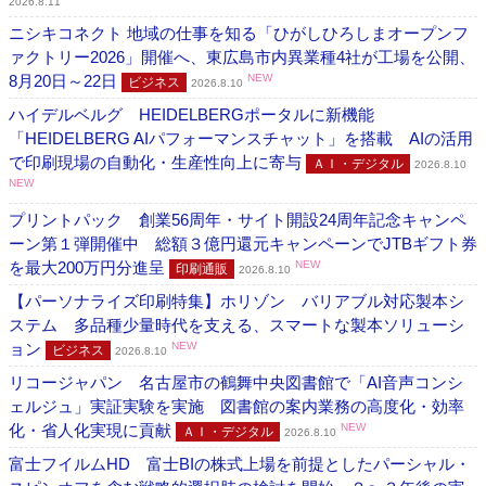
2026.8.11
ニシキコネクト 地域の仕事を知る「ひがしひろしまオープンフ
ァクトリー2026」開催へ、東広島市内異業種4社が工場を公開、
8月20日～22日
NEW
ビジネス
2026.8.10
ハイデルベルグ HEIDELBERGポータルに新機能
「HEIDELBERG AIパフォーマンスチャット」を搭載 AIの活用
で印刷現場の自動化・生産性向上に寄与
ＡＩ・デジタル
2026.8.10
NEW
プリントパック 創業56周年・サイト開設24周年記念キャンペ
ーン第１弾開催中 総額３億円還元キャンペーンでJTBギフト券
を最大200万円分進呈
NEW
印刷通販
2026.8.10
【パーソナライズ印刷特集】ホリゾン バリアブル対応製本シ
ステム 多品種少量時代を支える、スマートな製本ソリューシ
ョン
NEW
ビジネス
2026.8.10
リコージャパン 名古屋市の鶴舞中央図書館で「AI音声コンシ
ェルジュ」実証実験を実施 図書館の案内業務の高度化・効率
化・省人化実現に貢献
NEW
ＡＩ・デジタル
2026.8.10
富士フイルムHD 富士BIの株式上場を前提としたパーシャル・