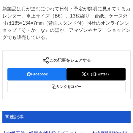
特集・デジタル印刷 アイデアで勝負！ ～多様なビジネス・多彩な商材～
新製品は月が進むにつれて日付・予定が鮮明に見えてくるカ
JAPAN PACK 2023 特集
中古印刷機・製本機特集
2022 検査・校正特集
レンダー。卓上サイズ（B6）、13枚綴り＋台紙。ケース外
寸は185×134×7mm（背面スタンド付）同社のオンラインシ
特集・デジタル印刷 ～ 新成長軌道を描く
ョップ『そ・か・な』のほか、アマゾンやヤフーショッピン
案内
グでも販売している。
発刊案内
JFPI印刷用語集
印刷機材年鑑
運営
この記事をシェアする
会社案内
購読・購入申し込み
サイトポリシー
お問い合わせ
Facebook
X（旧Twitter）
リンクをコピー
関連記事