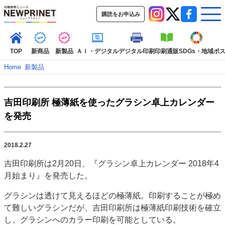
購読をお申込み
TOP
新商品
新製品
ＡＩ・デジタル
デジタル印刷
印刷通販
SDGs・地域
ポ
Home
–
新製品
インデックス
吉田印刷所 極薄紙を使ったグラシン卓上カレンダー
TOP
新着記事
特集記事
動画コンテンツ
を発売
インタビュー
コレクション
カテゴリー一覧
2018.2.27
新商品
新製品
ＡＩ・デジタル
デジタル印刷
印刷通販
吉田印刷所は2月20日、『グラシン卓上カレンダー 2018年4
SDGs・地域
ポストプレス
ビジネス
イベント
信用情報
業界
月始まり』を発売した。
市場・統計
人事・移転・異動・訃報
グラシンは透けて見えるほどの極薄紙。印刷することが極め
特集記事カテゴリー一覧
て難しいグラシンだが、吉田印刷所は極薄紙印刷技術を確立
し、グラシンへのカラー印刷を可能としている。
2022 見える化・MIS特集