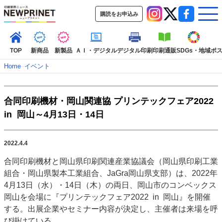
購読をお申込み
TOP
新商品
新製品
ＡＩ・デジタル
デジタル印刷
印刷通販
SDGs・地域
ポ
Home
–
イベント
インデックス
合同印刷機材・岡山関連協 プリンテックフェア2022
TOP
新着記事
特集記事
動画コンテンツ
in 岡山～4月13日・14日
インタビュー
コレクション
カテゴリー一覧
2022.4.4
新商品
新製品
ＡＩ・デジタル
デジタル印刷
印刷通販
合同印刷機材と岡山県印刷関連産業協議会（岡山県印刷工業
SDGs・地域
ポストプレス
ビジネス
イベント
信用情報
業界
組合・岡山県製本工業組合、JaGra岡山県支部）は、2022年
市場・統計
人事・移転・異動・訃報
4月13日（水）・14日（木）の両日、岡山市のコンベックス
岡山を会場に『プリンテックフェア2022 in 岡山』を開催
特集記事カテゴリー一覧
する。出展企業やセミナー内容が決定し、主催者は来場を呼
2022 見える化・MIS特集
び掛けている。