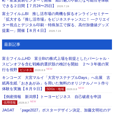
町・産業貿易センターで開催 紙の魅力や新たな可能性を体験
できる２日間【７月24〜25日】
2026.7.24
富士フイルムBI 推し活市場の商機を探るオンラインセミナー
「拡大する『推し活市場』をビジネスチャンスに！ ―クリエイ
ター視点とデジタル印刷・特殊加工で探る、高付加価値グッズ
提案―」開催【８月４日】
2026.7.24
最新記事
富士フイルムHD 富士BIの株式上場を前提としたパーシャル・
スピンオフを含む戦略的選択肢の検討を開始 ２〜３年後の実
行を視野
NEW
ビジネス
2026.8.9
キンコーズ 大宮マルイ「大宮サステナブルDays」へ出展 古
紙再生紙「おきあがみ」を用いた無料のオリジナルノート作り
体験を実施【８月９日】
NEW
SDGs・地域
2026.8.8
【倒産情報 新潟県】トーヨービジネス 自己破産を申請
NEW
信用情報
2026.8.7
JAGAT 「page2027」ポスターデザイン決定、加藤文明社のデ