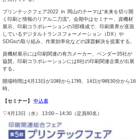
特集・デジタル印刷 アイデアで勝負！ ～多様なビジネス・多彩な商材～
プリンテックフェア2022 in 岡山のテーマは“未来を切り開
JAPAN PACK 2023 特集
中古印刷機・製本機特集
2022 検査・校正特集
く印刷と情報のリアル二刀流”。会期中はセミナー、資機材
特集・デジタル印刷 ～ 新成長軌道を描く
展示、印刷コラボレーションの3部構成で、印刷業界が直面
しているデジタルトランスフォーメーション（DX）や
案内
SDGsの取り組み、作業効率化などの課題解決を提案する。
発刊案内
JFPI印刷用語集
印刷機材年鑑
資機材展示には印刷関連の有力メーカー、ベンダー35社が
運営
協賛。印刷コラボレーションには8社の印刷関連企業が出展
会社案内
購読・購入申し込み
サイトポリシー
する。
お問い合わせ
開場時間は4月13日が10時から17時、14日が9時30分から16
時。
【セミナー】
申込書
▽4月13日（水） 13:00～14:30（定員80名）