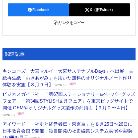
Facebook
X（旧Twitter）
リンクをコピー
関連記事
キンコーズ 大宮マルイ「大宮サステナブルDays」へ出展 古
紙再生紙「おきあがみ」を用いた無料のオリジナルノート作り
体験を実施【８月９日】
NEW
2026.8.8
ビジネスガイド社 「第67回ステーショナリー&ペーパーグッズ
フェア」「第34回STYLISH文具フェア」を東京ビッグサイトで
開催 OEMやオリジナルグッズ製作の商談も【９月２〜４日】
NEW
2026.8.7
アイワード 「社史と経営者伝・東京展」を８月25日〜26日に
日本教育会館で開催 独自開発の社史編集システム実演や実物
100冊を展示