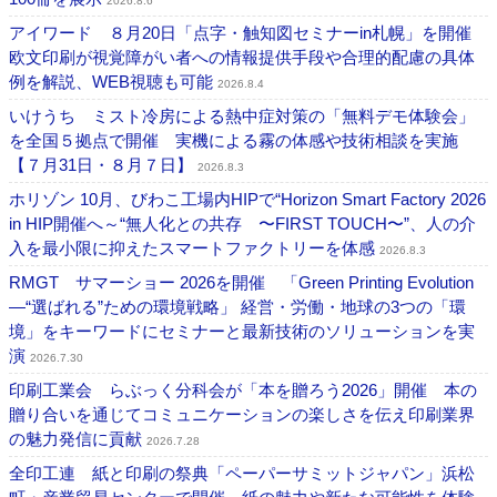
2026.8.6
アイワード ８月20日「点字・触知図セミナーin札幌」を開催
欧文印刷が視覚障がい者への情報提供手段や合理的配慮の具体
例を解説、WEB視聴も可能
2026.8.4
いけうち ミスト冷房による熱中症対策の「無料デモ体験会」
を全国５拠点で開催 実機による霧の体感や技術相談を実施
【７月31日・８月７日】
2026.8.3
ホリゾン 10月、びわこ工場内HIPで“Horizon Smart Factory 2026
in HIP開催へ～“無人化との共存 〜FIRST TOUCH〜”、人の介
入を最小限に抑えたスマートファクトリーを体感
2026.8.3
RMGT サマーショー 2026を開催 「Green Printing Evolution
―“選ばれる”ための環境戦略」 経営・労働・地球の3つの「環
境」をキーワードにセミナーと最新技術のソリューションを実
演
2026.7.30
印刷工業会 らぶっく分科会が「本を贈ろう2026」開催 本の
贈り合いを通じてコミュニケーションの楽しさを伝え印刷業界
の魅力発信に貢献
2026.7.28
全印工連 紙と印刷の祭典「ペーパーサミットジャパン」浜松