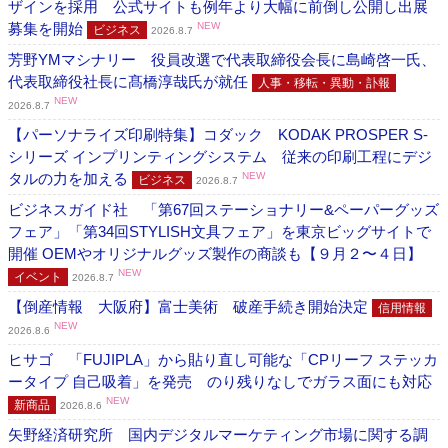
ザインを採用 公式サイトも例年より大幅に前倒し公開し出展
募集を開始
NEW
ビジネス
2026.8.7
芳野YMマシナリー 役員改選で代表取締役会長に島崎啓一氏、
代表取締役社長に髙橋淳哉氏が就任
人事・移転・異動・訃報
NEW
2026.8.7
【パーソナライズ印刷特集】コダック KODAK PROSPER S-
シリーズ インプリンティングシステム 従来の印刷工程にデジ
タルの力を加える
NEW
ビジネス
2026.8.7
ビジネスガイド社 「第67回ステーショナリー&ペーパーグッズ
フェア」「第34回STYLISH文具フェア」を東京ビッグサイトで
開催 OEMやオリジナルグッズ製作の商談も【９月２〜４日】
NEW
イベント
2026.8.7
【倒産情報 大阪府】富士美術 破産手続き開始決定
信用情報
NEW
2026.8.6
ヒサゴ 「FUJIPLA」から貼り直し可能な「CPリーフ ステッカ
ータイプ 自己吸着」を発売 のり残りなしでガラス面にも対応
NEW
新商品
2026.8.6
矢野経済研究所 国内デジタルマーケティング市場に関する調