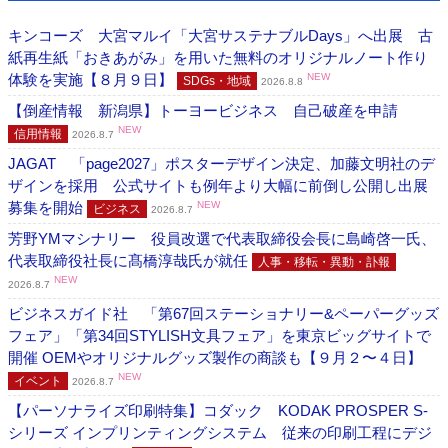
キンコーズ 大宮マルイ「大宮サステナブルDays」へ出展 古
紙再生紙「おきあがみ」を用いた無料のオリジナルノート作り
体験を実施【８月９日】
NEW
SDGs・地域
2026.8.8
【倒産情報 新潟県】トーヨービジネス 自己破産を申請
NEW
信用情報
2026.8.7
JAGAT 「page2027」ポスターデザイン決定、加藤文明社のデ
ザインを採用 公式サイトも例年より大幅に前倒し公開し出展
募集を開始
NEW
ビジネス
2026.8.7
芳野YMマシナリー 役員改選で代表取締役会長に島崎啓一氏、
代表取締役社長に髙橋淳哉氏が就任
人事・移転・異動・訃報
NEW
2026.8.7
ビジネスガイド社 「第67回ステーショナリー&ペーパーグッズ
フェア」「第34回STYLISH文具フェア」を東京ビッグサイトで
開催 OEMやオリジナルグッズ製作の商談も【９月２〜４日】
NEW
イベント
2026.8.7
【パーソナライズ印刷特集】コダック KODAK PROSPER S-
シリーズ インプリンティングシステム 従来の印刷工程にデジ