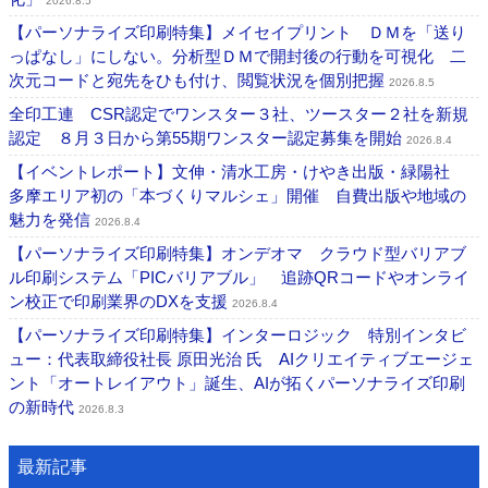
2026.8.5
【パーソナライズ印刷特集】メイセイプリント ＤＭを「送り
っぱなし」にしない。分析型ＤＭで開封後の行動を可視化 二
次元コードと宛先をひも付け、閲覧状況を個別把握
2026.8.5
全印工連 CSR認定でワンスター３社、ツースター２社を新規
認定 ８月３日から第55期ワンスター認定募集を開始
2026.8.4
【イベントレポート】文伸・清水工房・けやき出版・緑陽社
多摩エリア初の「本づくりマルシェ」開催 自費出版や地域の
魅力を発信
2026.8.4
【パーソナライズ印刷特集】オンデオマ クラウド型バリアブ
ル印刷システム「PICバリアブル」 追跡QRコードやオンライ
ン校正で印刷業界のDXを支援
2026.8.4
【パーソナライズ印刷特集】インターロジック 特別インタビ
ュー：代表取締役社長 原田光治 氏 AIクリエイティブエージェ
ント「オートレイアウト」誕生、AIが拓くパーソナライズ印刷
の新時代
2026.8.3
最新記事