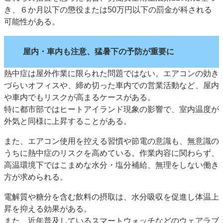
き、６か月以下の懲役または50万円以下の罰金が科される
可能性がある。
屋内・車内も注意、猛暑下の予防が重要に
熱中症は屋外作業に限られた問題ではない。エアコンの効き
づらいオフィスや、締め切った車内での営業活動など、屋内
や車内でもリスクが高まるケースがある。
特に都市部ではヒートアイランド現象の影響で、室内温度が
外気と同様に上昇することがある。
また、エアコン使用を控える習慣や節電の意識も、無意識の
うちに熱中症のリスクを高めている。作業内容に関わらず、
高温環境下ではこまめな水分・塩分補給、無理をしない働き
方が求められる。
電解質や糖分を含む飲料の摂取は、水分吸収を促進し体温上
昇を抑える効果がある。
また、近年普及しているスマートウォッチなどのウェアラブ