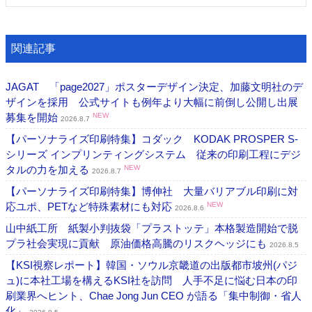
関連記事
JAGAT 「page2027」ポスターデザイン決定、加藤文明社のデ
ザインを採用 公式サイトも例年より大幅に前倒し公開し出展
募集を開始
NEW
2026.8.7
【パーソナライズ印刷特集】コダック KODAK PROSPER S-
シリーズ インプリンティングシステム 従来の印刷工程にデジ
タルの力を加える
NEW
2026.8.7
【パーソナライズ印刷特集】博伸社 大量バリアブル印刷に対
応ユポ、PETなど特殊素材にも対応
NEW
2026.8.6
山中紙工所 紙製小判抜袋「プラストッテ」本格製造開始で脱
プラ社会実現に貢献 原油価格高騰のリスクヘッジにも
2026.8.5
【KSI視察レポート】韓国・ソウル京畿道の出版都市坡州(パジ
ュ)に本社工場を構えるKSI社を訪問 人手不足に悩む日本の印
刷業界へヒント、Chae Jong Jun CEO が語る「集中制御・省人
化」