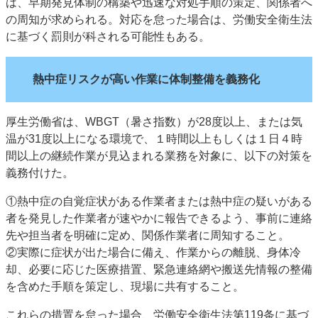
は、早期発見体制の構築や迅速な対処手順の策定、関係者へ
特集・デジタル印刷 アイデアで勝負！ ～多様なビジネス・多彩な商材～
の周知が求められる。対応を怠った場合は、労働安全衛生法
に基づく罰則が科される可能性もある。
JAPAN PACK 2023 特集
中古印刷機・製本機特集
2022 検査・校正特集
特集・デジタル印刷 ～ 新成長軌道を描く
熱中症リスクが高い作業に体制整備を義務化
案内
発刊案内
JFPI印刷用語集
印刷機材年鑑
厚生労働省は、WBGT（暑さ指数）が28度以上、または気
運営
温が31度以上になる環境で、１時間以上もしくは１日４時
間以上の継続作業が見込まれる業務を対象に、以下の対策を
会社案内
購読・購入申し込み
サイトポリシー
お問い合わせ
義務付けた。
①熱中症の自覚症状がある作業者または熱中症の疑いがある
者を発見した作業者が速やかに報告できるよう、事前に連絡
先や担当者を明確に定め、関係作業者に周知すること。
②実際に症状が出た場合に備え、作業からの離脱、身体冷
却、必要に応じた医療措置、緊急連絡網や搬送先情報の整備
を含めた手順を策定し、現場に共有すること。
これらの措置を怠った場合、労働安全衛生法第119条に基づ