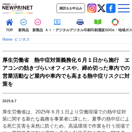
購読をお申込み
TOP
新商品
新製品
ＡＩ・デジタル
デジタル印刷
印刷通販
SDGs・地域
ポ
Home
–
ビジネス
インデックス
厚生労働省 熱中症対策義務化６月１日から施行 エ
TOP
新着記事
特集記事
動画コンテンツ
アコンの効きづらいオフィスや、締め切った車内での
インタビュー
コレクション
営業活動など屋内や車内でも高まる熱中症リスクに対
カテゴリー一覧
策を
新商品
新製品
ＡＩ・デジタル
デジタル印刷
印刷通販
SDGs・地域
ポストプレス
ビジネス
イベント
信用情報
業界
2025.6.7
市場・統計
人事・移転・異動・訃報
厚生労働省は、2025年６月１日より労働現場での熱中症対
策に関する新たな義務を事業者に課した。夏季の熱中症によ
特集記事カテゴリー一覧
る死亡災害を未然に防ぐため、高温環境で作業を行う現場で
2022 見える化・MIS特集