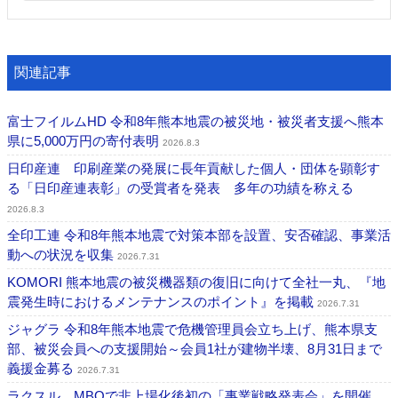
関連記事
富士フイルムHD 令和8年熊本地震の被災地・被災者支援へ熊本
県に5,000万円の寄付表明
2026.8.3
日印産連 印刷産業の発展に長年貢献した個人・団体を顕彰す
る「日印産連表彰」の受賞者を発表 多年の功績を称える
2026.8.3
全印工連 令和8年熊本地震で対策本部を設置、安否確認、事業活
動への状況を収集
2026.7.31
KOMORI 熊本地震の被災機器類の復旧に向けて全社一丸、『地
震発生時におけるメンテナンスのポイント』を掲載
2026.7.31
ジャグラ 令和8年熊本地震で危機管理員会立ち上げ、熊本県支
部、被災会員への支援開始～会員1社が建物半壊、8月31日まで
義援金募る
2026.7.31
ラクスル MBOで非上場化後初の「事業戦略発表会」を開催