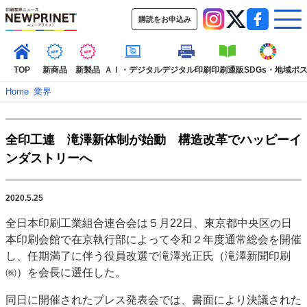
購読をお申込み
TOP
新商品
新製品
ＡＩ・デジタル
デジタル印刷
印刷通販
SDGs・地域
ポ
Home
–
業界
インデックス
全印工連 滝澤新体制が始動 構造改革でハッピーイ
TOP
新着記事
特集記事
動画コンテンツ
ンダストリーへ
インタビュー
コレクション
カテゴリー一覧
2020.5.25
新商品
新製品
ＡＩ・デジタル
デジタル印刷
印刷通販
全日本印刷工業組合連合会は５月22日、東京都中央区の日
SDGs・地域
ポストプレス
ビジネス
イベント
信用情報
業界
本印刷会館で在京執行部によって令和２年度通常総会を開催
市場・統計
人事・移転・異動・訃報
し、任期満了に伴う役員改選で滝澤光正氏（滝澤新聞印刷
㈱）を会長に選任した。
特集記事カテゴリー一覧
同日に開催されたプレス発表会では、書面により決議された
特集・デジタル印刷 アイデアで勝負！ ～多様なビジネス・多彩な商材～