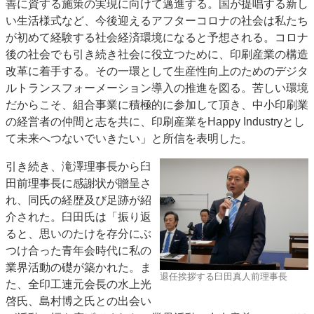
善に資する施策の実現に向けて邁進する。国が提唱する新し
い生活様式など、今後迎えるアフターコロナの社会は私たち
が初めて経験する社会経済環境になると予想される。コロナ
後の社会でも引き続き社会に役立つために、印刷産業の構造
改革に着手する。その一環として生産性向上のためのデジタ
ルトランスフォーメーション導入の推進を図る。苦しい環境
だからこそ、組合事業に積極的に参加して頂き、中小印刷業
の経営者の仲間と志を共に、印刷産業をHappy Industryとし
て未来へつないでいきたい」と所信を表明した。
引き続き、滝澤理事長から臼
田前理事長に感謝状が贈呈さ
れ、同氏の経歴及び足跡が紹
介された。臼田氏は「振り返
ると、思いのたけを存分にぶ
つけ合った青年会時代に私の
業界活動の礎が築かれた。ま
退任挨拶する臼田真人前理事長
た、全印工連元会長の水上光
啓氏、島村博之氏との出会い