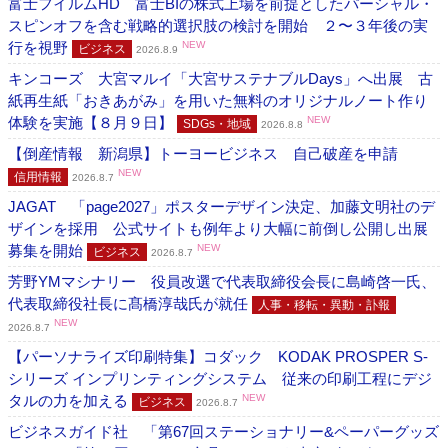
富士フイルムHD 富士BIの株式上場を前提としたパーシャル・
スピンオフを含む戦略的選択肢の検討を開始 ２〜３年後の実
行を視野
NEW
ビジネス
2026.8.9
キンコーズ 大宮マルイ「大宮サステナブルDays」へ出展 古
紙再生紙「おきあがみ」を用いた無料のオリジナルノート作り
体験を実施【８月９日】
NEW
SDGs・地域
2026.8.8
【倒産情報 新潟県】トーヨービジネス 自己破産を申請
NEW
信用情報
2026.8.7
JAGAT 「page2027」ポスターデザイン決定、加藤文明社のデ
ザインを採用 公式サイトも例年より大幅に前倒し公開し出展
募集を開始
NEW
ビジネス
2026.8.7
芳野YMマシナリー 役員改選で代表取締役会長に島崎啓一氏、
代表取締役社長に髙橋淳哉氏が就任
人事・移転・異動・訃報
NEW
2026.8.7
【パーソナライズ印刷特集】コダック KODAK PROSPER S-
シリーズ インプリンティングシステム 従来の印刷工程にデジ
タルの力を加える
NEW
ビジネス
2026.8.7
ビジネスガイド社 「第67回ステーショナリー&ペーパーグッズ