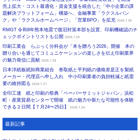
売上拡大・コスト最適化・資金支援を統合した「中小企業の課
題解決プラットフォーム」構築へ、金融事業「ラクスルバン
ク」や「ラクスルホームページ」「営業BPO」を拡充
2026.7.30
RMGT 令和8年熊本地震で復旧対策本部を設置、印刷機確認のチ
ェックポイントリストも公開
2026.7.29
印刷工業会 らぶっく分科会が「本を贈ろう2026」開催 本の
贈り合いを通じてコミュニケーションの楽しさを伝え印刷業界
の魅力発信に貢献
2026.7.28
日本洋紙板紙卸商業組合 巻取紙と平判紙の価格差是正を製紙
メーカー・代理店へ申し入れ 中小印刷業者の負担軽減と紙需
要の維持図る
2026.7.27
全印工連 紙と印刷の祭典「ペーパーサミットジャパン」浜松
町・産業貿易センターで開催 紙の魅力や新たな可能性を体験
できる２日間【７月24〜25日】
2026.7.24
最新記事