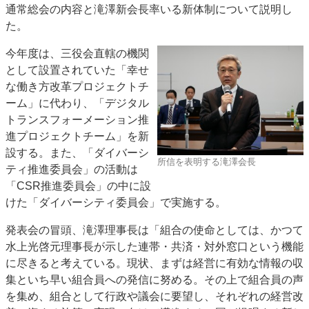
通常総会の内容と滝澤新会長率いる新体制について説明し
JAPAN PACK 2023 特集
中古印刷機・製本機特集
た。
2022 見える化・MIS特集
2022 検査・校正特集
今年度は、三役会直轄の機関
特集・デジタル印刷 ～ 新成長軌道を描く
として設置されていた「幸せ
案内
な働き方改革プロジェクトチ
ーム」に代わり、「デジタル
発刊案内
JFPI印刷用語集
印刷機材年鑑
トランスフォーメーション推
運営
進プロジェクトチーム」を新
会社案内
購読・購入申し込み
サイトポリシー
設する。また、「ダイバーシ
所信を表明する滝澤会長
お問い合わせ
ティ推進委員会」の活動は
「CSR推進委員会」の中に設
けた「ダイバーシティ委員会」で実施する。
発表会の冒頭、滝澤理事長は「組合の使命としては、かつて
水上光啓元理事長が示した連帯・共済・対外窓口という機能
に尽きると考えている。現状、まずは経営に有効な情報の収
集といち早い組合員への発信に努める。その上で組合員の声
を集め、組合として行政や議会に要望し、それぞれの経営改