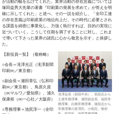
が活動の幅を広げてくれた。業界活動の存在意義については
塚田益男大先輩の著書『印刷業の発展を求めて』が答えを明
確に示してくれた」と述べ、その一説を紹介し、「全印工連
の存在意義は印刷産業の地位向上だ。その時代に必要とされ
る課題を綿密に事業化し、力強く執行すれば、目的の実現に
近づいていく。こうして任期を満了することに対し、これま
で導いて下さった業界の諸氏に心から敬意を示す」と挨拶し
た。
【新役員一覧】（敬称略）
○会長＝滝澤光正（滝澤新聞
印刷㈱／東京都）
○副会長＝瀬田章弘（弘和印
刷㈱／東京都）、鳥原久資
（㈱マルワ／愛知県）、浦久
滝澤会長（前段中央）、前段左から
保康裕（㈱一心社／大阪府）
土屋常務理事、瀬田副会長、福田常
務理事、白橋常務理事、後段左から
常務理事の富澤氏、小島氏、惟村
○専務理事＝池尻淳一（全印
氏、田畠氏、池尻専務理事