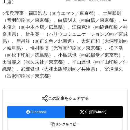
工連）
○常務理事＝福田浩志（㈱ウエマツ／東京都）、土屋勝則
（音羽印刷㈱／東京都）、白橋明夫（㈱白橋／東京都）、中
本俊之（㈱中本本店／広島県）、江森克治（㈱協進印刷／神
奈川県）、針生英一（ハリウコミュニケーションズ㈱／宮城
県）、岸昌洋（㈱正文舎／北海道）、大洞正和（大洞印刷㈱
／岐阜県）、惟村唯博（光写真印刷㈱／東京都）、松下浩
（㈱松下印刷／徳島県）、小島武也（㈱武揚堂／東京都）、
田畠義之（㈱久栄社／東京都）、平山達也（㈱平山印刷／沖
縄県）、武部健也（大和出版印刷㈱／兵庫県）、富澤隆久
（富沢印刷㈱／東京都）
この記事をシェアする
Facebook
X（旧Twitter）
リンクをコピー