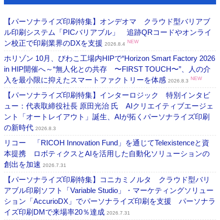
【パーソナライズ印刷特集】オンデオマ クラウド型バリアブ
ル印刷システム「PICバリアブル」 追跡QRコードやオンライ
ン校正で印刷業界のDXを支援
NEW
2026.8.4
ホリゾン 10月、びわこ工場内HIPで“Horizon Smart Factory 2026
in HIP開催へ～“無人化との共存 〜FIRST TOUCH〜”、人の介
入を最小限に抑えたスマートファクトリーを体感
NEW
2026.8.3
【パーソナライズ印刷特集】インターロジック 特別インタビ
ュー：代表取締役社長 原田光治 氏 AIクリエイティブエージェ
ント「オートレイアウト」誕生、AIが拓くパーソナライズ印刷
の新時代
2026.8.3
リコー 「RICOH Innovation Fund」を通じてTelexistenceと資
本提携 ロボティクスとAIを活用した自動化ソリューションの
創出を加速
2026.7.31
【パーソナライズ印刷特集】コニカミノルタ クラウド型バリ
アブル印刷ソフト「Variable Studio」・マーケティングソリュー
ション「AccurioDX」でパーソナライズ印刷を支援 パーソナラ
イズ印刷DMで来場率20％達成
2026.7.31