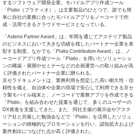
するソフトウェア開発企業。モバイルアプリ作成ツール
「Platio（プラティオ）」は主要製品のひとつで、誰でも簡
単に自社の業務に合ったモバイルアプリをノーコードで作
成・活用できるクラウドサービスとなっている。
「Asteria Partner Award」は、年間を通じてアステリア製品
のビジネスにおいて大きな功績を残したパートナー企業を表
彰する制度。なかでも「Platio Contribution Award」は、ノ
ーコードアプリ作成ツール「Platio」を用いたソリューショ
ンの構築・展開やセミナーなどの企画運営への取り組みが高
く評価されたパートナー企業に贈られる。
京セラドキュメントは、業務利用を想定した高い耐久性・信
頼性を備え、自治体や企業の現場で安心して利用できる京セ
ラ製モバイル端末と、ノーコードで業務アプリを作成できる
「Platio」を組み合わせた提案を通じて、多くのユーザーの
DX推進を支援してきた。また、同社主催の展示会やアステ
リア社と共催した勉強会などで「Platio」を活用したソリュ
ーションの積極的なプロモーションを行い、認知拡大および
案件創出につなげた点が高く評価された。