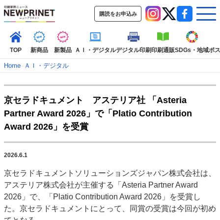
購読をお申込み
TOP
新商品
新製品
ＡＩ・デジタル
デジタル印刷
印刷通販
SDGs・地域
ポ
Home
–
ＡＩ・デジタル
インデックス
京セラドキュメント アステリア社 「Asteria
TOP
新着記事
特集記事
動画コンテンツ
Partner Award 2026」で「Platio Contribution
インタビュー
コレクション
Award 2026」を受賞
カテゴリー一覧
新商品
新製品
ＡＩ・デジタル
デジタル印刷
印刷通販
2026.6.1
SDGs・地域
ポストプレス
ビジネス
イベント
信用情報
業界
京セラドキュメントソリューションズジャパン株式会社は、
市場・統計
人事・移転・異動・訃報
アステリア株式会社が主催する「Asteria Partner Award
2026」で、「Platio Contribution Award 2026」を受賞し
特集記事カテゴリー一覧
た。京セラドキュメントにとって、同賞の受賞は今回が初め
2022 見える化・MIS特集