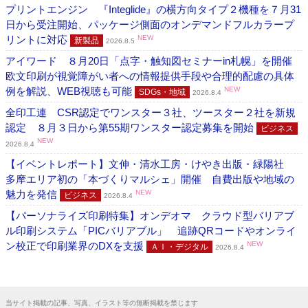
プリントエンジン 『Integlide』の横方向タイプ２機種を７月31
日から受注開始、パッケージ側面のオンデマンドフルカラープ
リントに対応
NEW
新製品
2026.8.5
アイワード ８月20日「点字・触知図セミナーin札幌」を開催
欧文印刷が視覚障がい者への情報提供手段や合理的配慮の具体
例を解説、WEB視聴も可能
NEW
SDGs・地域
2026.8.4
全印工連 CSR認定でワンスター３社、ツースター２社を新規
認定 ８月３日から第55期ワンスター認定募集を開始
ビジネス
NEW
2026.8.4
【イベントレポート】文伸・清水工房・けやき出版・緑陽社
多摩エリア初の「本づくりマルシェ」開催 自費出版や地域の
魅力を発信
NEW
ビジネス
2026.8.4
【パーソナライズ印刷特集】オンデオマ クラウド型バリアブ
ル印刷システム「PICバリアブル」 追跡QRコードやオンライ
ン校正で印刷業界のDXを支援
NEW
ＡＩ・デジタル
2026.8.4
当サイト掲載の記事、写真、イラスト等の無断掲載を禁じます