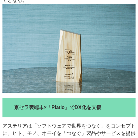
てとなる。
特集・デジタル印刷 アイデアで勝負！ ～多様なビジネス・多彩な商材～
JAPAN PACK 2023 特集
中古印刷機・製本機特集
2022 検査・校正特集
特集・デジタル印刷 ～ 新成長軌道を描く
案内
発刊案内
JFPI印刷用語集
印刷機材年鑑
運営
会社案内
購読・購入申し込み
サイトポリシー
お問い合わせ
京セラ製端末×「Platio」でDX化を支援
アステリアは「ソフトウェアで世界をつなぐ」をコンセプト
に、ヒト、モノ、オモイを「つなぐ」製品やサービスを提供