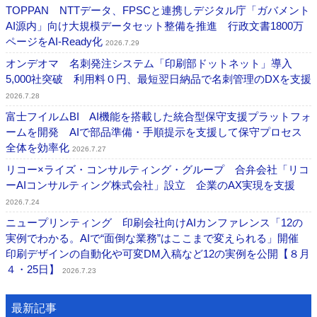
TOPPAN NTTデータ、FPSCと連携しデジタル庁「ガバメント
AI源内」向け大規模データセット整備を推進 行政文書1800万
ページをAI-Ready化
2026.7.29
オンデオマ 名刺発注システム「印刷部ドットネット」導入
5,000社突破 利用料０円、最短翌日納品で名刺管理のDXを支援
2026.7.28
富士フイルムBI AI機能を搭載した統合型保守支援プラットフォ
ームを開発 AIで部品準備・手順提示を支援して保守プロセス
全体を効率化
2026.7.27
リコー×ライズ・コンサルティング・グループ 合弁会社「リコ
ーAIコンサルティング株式会社」設立 企業のAX実現を支援
2026.7.24
ニュープリンティング 印刷会社向けAIカンファレンス「12の
実例でわかる。AIで“面倒な業務”はここまで変えられる」開催
印刷デザインの自動化や可変DM入稿など12の実例を公開【８月
４・25日】
2026.7.23
最新記事