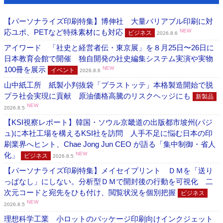
【パーソナライズ印刷特集】博伸社 大量バリアブル印刷に対
応ユポ、PETなど特殊素材にも対応
NEW
ビジネス
2026.8.6
アイワード 「社史と経営者伝・東京展」を８月25日〜26日に
日本教育会館で開催 独自開発の社史編集システム実演や実物
100冊を展示
NEW
イベント
2026.8.6
山中紙工所 紙製小判抜袋「プラストッテ」本格製造開始で脱
プラ社会実現に貢献 原油価格高騰のリスクヘッジにも
新製品
NEW
2026.8.5
【KSI視察レポート】韓国・ソウル京畿道の出版都市坡州(パジ
ュ)に本社工場を構えるKSI社を訪問 人手不足に悩む日本の印
刷業界へヒント、Chae Jong Jun CEO が語る「集中制御・省人
化」
NEW
ビジネス
2026.8.5
【パーソナライズ印刷特集】メイセイプリント ＤＭを「送り
っぱなし」にしない。分析型ＤＭで開封後の行動を可視化 二
次元コードと宛先をひも付け、閲覧状況を個別把握
ビジネス
NEW
2026.8.5
理想科学工業 小ロットのパッケージ印刷向けインクジェット