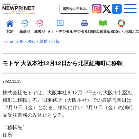
購読をお申込み
TOP
新商品
新製品
ＡＩ・デジタル
デジタル印刷
印刷通販
SDGs・地域
ポ
Home
–
人事・移転・異動・訃報
インデックス
モトヤ 大阪本社12月12日から北区紅梅町に移転
TOP
新着記事
特集記事
動画コンテンツ
インタビュー
コレクション
2022.11.15
カテゴリー一覧
株式会社モトヤは、大阪本社を12月12日から大阪市北区紅
新商品
新製品
ＡＩ・デジタル
デジタル印刷
印刷通販
梅町に移転する。旧事務所（大阪本社）での最終営業日は
SDGs・地域
ポストプレス
ビジネス
イベント
信用情報
業界
12月９日（金）となる。移転に伴い12月９日（金）の消耗
品受注業務のみ休止となる。
市場・統計
人事・移転・異動・訃報
特集記事カテゴリー一覧
〔移転先〕
住所
2022 見える化・MIS特集