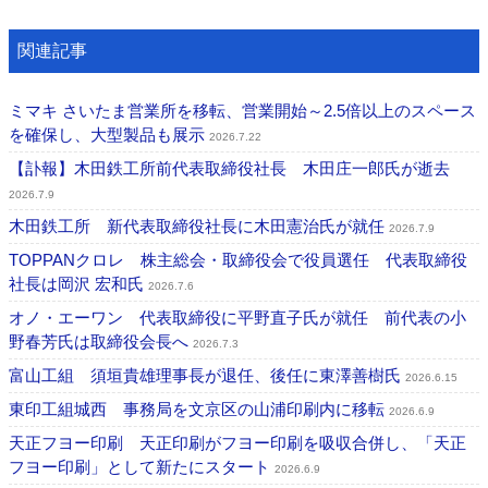
関連記事
ミマキ さいたま営業所を移転、営業開始～2.5倍以上のスペース
を確保し、大型製品も展示
2026.7.22
【訃報】木田鉄工所前代表取締役社長 木田庄一郎氏が逝去
2026.7.9
木田鉄工所 新代表取締役社長に木田憲治氏が就任
2026.7.9
TOPPANクロレ 株主総会・取締役会で役員選任 代表取締役
社長は岡沢 宏和氏
2026.7.6
オノ・エーワン 代表取締役に平野直子氏が就任 前代表の小
野春芳氏は取締役会長へ
2026.7.3
富山工組 須垣貴雄理事長が退任、後任に東澤善樹氏
2026.6.15
東印工組城西 事務局を文京区の山浦印刷内に移転
2026.6.9
天正フヨー印刷 天正印刷がフヨー印刷を吸収合併し、「天正
フヨー印刷」として新たにスタート
2026.6.9