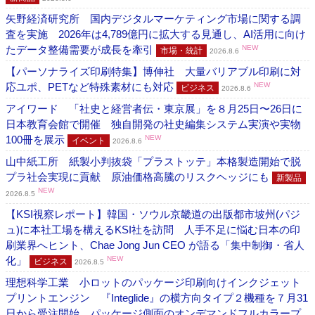
矢野経済研究所 国内デジタルマーケティング市場に関する調
査を実施 2026年は4,789億円に拡大する見通し、AI活用に向け
たデータ整備需要が成長を牽引
NEW
市場・統計
2026.8.6
【パーソナライズ印刷特集】博伸社 大量バリアブル印刷に対
応ユポ、PETなど特殊素材にも対応
NEW
ビジネス
2026.8.6
アイワード 「社史と経営者伝・東京展」を８月25日〜26日に
日本教育会館で開催 独自開発の社史編集システム実演や実物
100冊を展示
NEW
イベント
2026.8.6
山中紙工所 紙製小判抜袋「プラストッテ」本格製造開始で脱
プラ社会実現に貢献 原油価格高騰のリスクヘッジにも
新製品
NEW
2026.8.5
【KSI視察レポート】韓国・ソウル京畿道の出版都市坡州(パジ
ュ)に本社工場を構えるKSI社を訪問 人手不足に悩む日本の印
刷業界へヒント、Chae Jong Jun CEO が語る「集中制御・省人
化」
NEW
ビジネス
2026.8.5
理想科学工業 小ロットのパッケージ印刷向けインクジェット
プリントエンジン 『Integlide』の横方向タイプ２機種を７月31
日から受注開始、パッケージ側面のオンデマンドフルカラープ