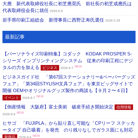
大應 新代表取締役社長に初芝應晃氏 前社長の初芝成應氏は
代表取締役会長に就任
2026.6.8
岩手県印刷工組総会 新理事長に西野正寿氏選任
2026.5.26
最新記事
【パーソナライズ印刷特集】コダック KODAK PROSPER S-
シリーズ インプリンティングシステム 従来の印刷工程にデジ
タルの力を加える
NEW
ビジネス
2026.8.7
ビジネスガイド社 「第67回ステーショナリー&ペーパーグッズ
フェア」「第34回STYLISH文具フェア」を東京ビッグサイトで
開催 OEMやオリジナルグッズ製作の商談も【９月２〜４日】
NEW
イベント
2026.8.7
【倒産情報 大阪府】富士美術 破産手続き開始決定
信用情報
NEW
2026.8.6
ヒサゴ 「FUJIPLA」から貼り直し可能な「CPリーフ ステッカ
ータイプ 自己吸着」を発売 のり残りなしでガラス面にも対応
NEW
新商品
2026.8.6