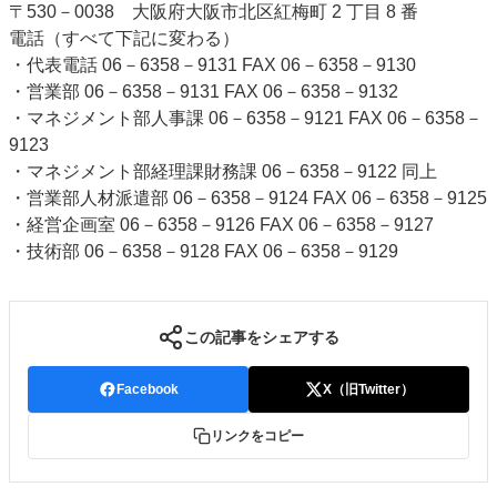
〒530－0038 大阪府大阪市北区紅梅町 2 丁目 8 番
特集・デジタル印刷 アイデアで勝負！ ～多様なビジネス・多彩な商材～
電話（すべて下記に変わる）
JAPAN PACK 2023 特集
中古印刷機・製本機特集
2022 検査・校正特集
・代表電話 06－6358－9131 FAX 06－6358－9130
特集・デジタル印刷 ～ 新成長軌道を描く
・営業部 06－6358－9131 FAX 06－6358－9132
・マネジメント部人事課 06－6358－9121 FAX 06－6358－
案内
9123
発刊案内
JFPI印刷用語集
印刷機材年鑑
・マネジメント部経理課財務課 06－6358－9122 同上
・営業部人材派遣部 06－6358－9124 FAX 06－6358－9125
運営
・経営企画室 06－6358－9126 FAX 06－6358－9127
会社案内
購読・購入申し込み
サイトポリシー
・技術部 06－6358－9128 FAX 06－6358－9129
お問い合わせ
この記事をシェアする
Facebook
X（旧Twitter）
リンクをコピー