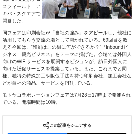
スフィールド ア
特集・デジタル印刷 アイデアで勝負！ ～多様なビジネス・多彩な商材～
キバ・スクエアで
JAPAN PACK 2023 特集
中古印刷機・製本機特集
2022 検査・校正特集
開幕した。
特集・デジタル印刷 ～ 新成長軌道を描く
同フェアは印刷会社が「自社の強み」をアピールし、他社に
案内
活用してもらう交流の場として開かれている。69回目を数
発刊案内
JFPI印刷用語集
印刷機材年鑑
える今回は、“印刷はこの街に何ができるか？”『Inboundビ
ジネス 観光ビジネス』をテーマに掲げた。会場では外国人
運営
向けのWiFiサービスを展開するビジョンが、訪日外国人に
会社案内
購読・購入申し込み
サイトポリシー
向けた販促サービスを提案している。また、これまでと同
お問い合わせ
様、独特の特殊加工や販促手法を持つ印刷会社、加工会社な
どが自社の商品、サービスをPRしている。
モトヤコラボレーションフェアは7月28日17時まで開催され
ている。開場時間は10時。
この記事をシェアする