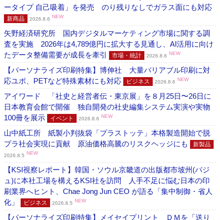
ータイプ 自己吸着」を発売 のり残りなしでガラス面にも対応
NEW
新商品
2026.8.6
矢野経済研究所 国内デジタルマーケティング市場に関する調
査を実施 2026年は4,789億円に拡大する見通し、AI活用に向け
たデータ整備需要が成長を牽引
NEW
市場・統計
2026.8.6
【パーソナライズ印刷特集】博伸社 大量バリアブル印刷に対
応ユポ、PETなど特殊素材にも対応
NEW
ビジネス
2026.8.6
アイワード 「社史と経営者伝・東京展」を８月25日〜26日に
日本教育会館で開催 独自開発の社史編集システム実演や実物
100冊を展示
NEW
イベント
2026.8.6
山中紙工所 紙製小判抜袋「プラストッテ」本格製造開始で脱
プラ社会実現に貢献 原油価格高騰のリスクヘッジにも
新製品
NEW
2026.8.5
【KSI視察レポート】韓国・ソウル京畿道の出版都市坡州(パジ
ュ)に本社工場を構えるKSI社を訪問 人手不足に悩む日本の印
刷業界へヒント、Chae Jong Jun CEO が語る「集中制御・省人
化」
NEW
ビジネス
2026.8.5
【パーソナライズ印刷特集】メイセイプリント ＤＭを「送り