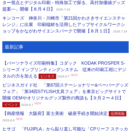
ター視点とデジタル印刷・特殊加工で探る、高付加価値グッズ
提案―」開催【８月４日】
2026.7.24
キンコーズ 神奈川・川崎市「第21回かわさきサイエンスチャ
レンジ」に出展 印刷端材を活用したアップサイクルワークシ
ョップをかながわサイエンスパークで開催【８月１日】
2026.7.24
最新記事
【パーソナライズ印刷特集】コダック KODAK PROSPER S-
シリーズ インプリンティングシステム 従来の印刷工程にデジ
タルの力を加える
NEW
ビジネス
2026.8.7
ビジネスガイド社 「第67回ステーショナリー&ペーパーグッズ
フェア」「第34回STYLISH文具フェア」を東京ビッグサイトで
開催 OEMやオリジナルグッズ製作の商談も【９月２〜４日】
NEW
イベント
2026.8.7
【倒産情報 大阪府】富士美術 破産手続き開始決定
信用情報
NEW
2026.8.6
ヒサゴ 「FUJIPLA」から貼り直し可能な「CPリーフ ステッカ