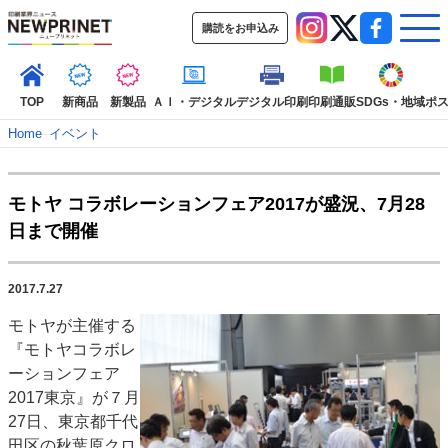
購読をお申込み
TOP
新商品
新製品
ＡＩ・デジタル
デジタル印刷
印刷通販
SDGs・地域
ポ
Home
–
イベント
インデックス
モトヤ コラボレーションフェア2017が盛況、7月28
TOP
新着記事
特集記事
動画コンテンツ
日まで開催
インタビュー
コレクション
カテゴリー一覧
2017.7.27
新商品
新製品
ＡＩ・デジタル
デジタル印刷
印刷通販
モトヤが主催する
SDGs・地域
ポストプレス
ビジネス
イベント
信用情報
業界
『モトヤコラボレ
市場・統計
人事・移転・異動・訃報
ーションフェア
2017東京』が７月
特集記事カテゴリー一覧
27日、東京都千代
2022 見える化・MIS特集
田区の秋葉原クロ