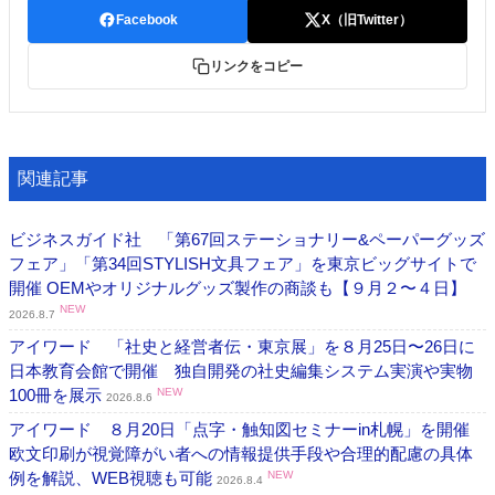
Facebook
X（旧Twitter）
リンクをコピー
関連記事
ビジネスガイド社 「第67回ステーショナリー&ペーパーグッズ
フェア」「第34回STYLISH文具フェア」を東京ビッグサイトで
開催 OEMやオリジナルグッズ製作の商談も【９月２〜４日】
NEW
2026.8.7
アイワード 「社史と経営者伝・東京展」を８月25日〜26日に
日本教育会館で開催 独自開発の社史編集システム実演や実物
100冊を展示
NEW
2026.8.6
アイワード ８月20日「点字・触知図セミナーin札幌」を開催
欧文印刷が視覚障がい者への情報提供手段や合理的配慮の具体
例を解説、WEB視聴も可能
NEW
2026.8.4