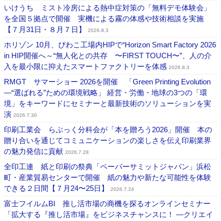
いけうち ミスト冷房による熱中症対策の「無料デモ体験会」
を全国５拠点で開催 実機による霧の体感や技術相談を実施
【７月31日・８月７日】
2026.8.3
ホリゾン 10月、びわこ工場内HIPで“Horizon Smart Factory 2026
in HIP開催へ～“無人化との共存 〜FIRST TOUCH〜”、人の介
入を最小限に抑えたスマートファクトリーを体感
2026.8.3
RMGT サマーショー 2026を開催 「Green Printing Evolution
―“選ばれる”ための環境戦略」 経営・労働・地球の3つの「環
境」をキーワードにセミナーと最新技術のソリューションを実
演
2026.7.30
印刷工業会 らぶっく分科会が「本を贈ろう2026」開催 本の
贈り合いを通じてコミュニケーションの楽しさを伝え印刷業界
の魅力発信に貢献
2026.7.28
全印工連 紙と印刷の祭典「ペーパーサミットジャパン」浜松
町・産業貿易センターで開催 紙の魅力や新たな可能性を体験
できる２日間【７月24〜25日】
2026.7.24
富士フイルムBI 推し活市場の商機を探るオンラインセミナー
「拡大する『推し活市場』をビジネスチャンスに！ ―クリエイ