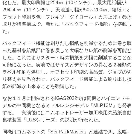
化した。最大印刷幅は254㎜（10インチ）、最大用紙幅が
294.４㎜（11インチ）、天地送り幅が50～200㎜、給紙＋オ
フセット印刷５色＋フレキソ＋ダイロール＋カス上げ＋巻き
取りが標準構成で、新たに「バックフィード機能」を搭載し
た。
バックフィード機能は刷りだし損紙を削減するために巻き取
った基材を給紙部に巻き戻して大幅なヤレ紙の削減を可能と
した。これによりスタート時の損紙を大幅に削減することが
可能になった。実演ではサイズとデザインの異なる２種類の
ラベル印刷を処理し、オフセット印刷の高品質、ジョブの切
り替えや見当合わせ、バックフィード機能による刷り出し損
紙の節減が出来ることを強調した。
なお１１月に開催されるIGAS2022では同機とハイエンドモ
デルの中間機となるミドルレンジモデル「MLP13M」も発表
する。 実演後にはコムネットレーザー加工機用の給紙自動
集積装置「LUSシリーズ」の説明が行われた。
同機はコムネットの「Sei PackMaster」と連結でき、広幅、