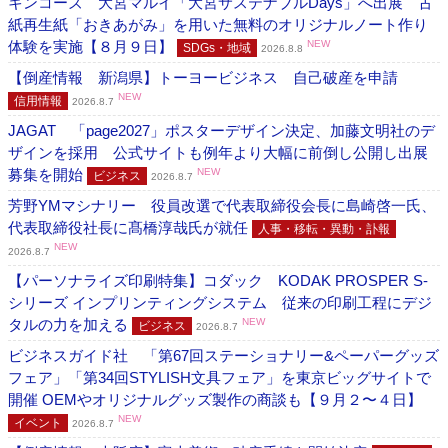
キンコーズ 大宮マルイ「大宮サステナブルDays」へ出展 古
紙再生紙「おきあがみ」を用いた無料のオリジナルノート作り
体験を実施【８月９日】
NEW
SDGs・地域
2026.8.8
【倒産情報 新潟県】トーヨービジネス 自己破産を申請
NEW
信用情報
2026.8.7
JAGAT 「page2027」ポスターデザイン決定、加藤文明社のデ
ザインを採用 公式サイトも例年より大幅に前倒し公開し出展
募集を開始
NEW
ビジネス
2026.8.7
芳野YMマシナリー 役員改選で代表取締役会長に島崎啓一氏、
代表取締役社長に髙橋淳哉氏が就任
人事・移転・異動・訃報
NEW
2026.8.7
【パーソナライズ印刷特集】コダック KODAK PROSPER S-
シリーズ インプリンティングシステム 従来の印刷工程にデジ
タルの力を加える
NEW
ビジネス
2026.8.7
ビジネスガイド社 「第67回ステーショナリー&ペーパーグッズ
フェア」「第34回STYLISH文具フェア」を東京ビッグサイトで
開催 OEMやオリジナルグッズ製作の商談も【９月２〜４日】
NEW
イベント
2026.8.7