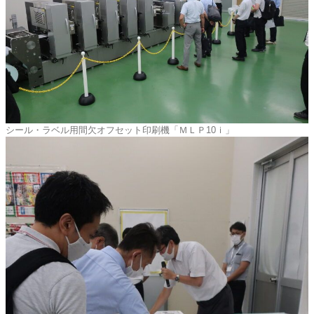
シール・ラベル用間欠オフセット印刷機「ＭＬＰ10ｉ」