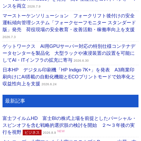
ンスを両立
2026.7.9
マーストーケンソリューション フォークリフト後付けの安全
運転傾向管理システム「フォークセーフモニター スタンダード
版」発売 荷役現場の安全教育・改善活動・稼働率向上を支援
2026.7.3
ゲットワークス AI用GPUサーバー対応の特別仕様コンテナデ
ータセンターを製品化 大型ラックや液浸装置の設置を可能に
してAI・ITインフラの拡充に寄与
2026.6.30
日本HP デジタル印刷機「HP Indigo 7K+」を発表 A3商業印
刷向けにAI搭載の自動化機能とECOプリントモードで効率化と
収益性向上を支援
2026.6.24
最新記事
富士フイルムHD 富士BIの株式上場を前提としたパーシャル・
スピンオフを含む戦略的選択肢の検討を開始 ２〜３年後の実
行を視野
NEW
ビジネス
2026.8.9