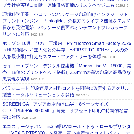
プラ社会実現に貢献 原油価格高騰のリスクヘッジにも
2026.8.5
理想科学工業 小ロットのパッケージ印刷向けインクジェット
プリントエンジン 『Integlide』の横方向タイプ２機種を７月31
日から受注開始、パッケージ側面のオンデマンドフルカラープ
リントに対応
2026.8.5
ホリゾン 10月、びわこ工場内HIPで“Horizon Smart Factory 2026
in HIP開催へ～“無人化との共存 〜FIRST TOUCH〜”、人の介
入を最小限に抑えたスマートファクトリーを体感
2026.8.3
セイコーエプソン デジタル捺染機「Monna Lisa ML-18000」発
売 18個のプリントヘッド搭載し252m²/hの高速印刷と高品位な
黒表現を実現
2026.7.21
パラシュート 印刷速度と材料コストを同時に改善するアクリル
製造トータルソリューションを開始
2026.7.14
SCREEN GA アジア市場向けにA4・8ページサイズ
CTP「PlateRite 8600MIII」発売 オフセット印刷の持続的な需
要に対応
2026.7.10
エコスリージャパン 5.3m幅UVロール・トゥ・ロールプリンタ
ー「VEXIS RTR5300」を発売 高い生産性とコストパフォーマ