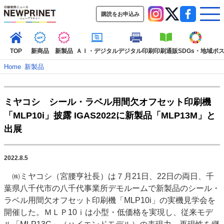
購読をお申込み
TOP
新商品
新製品
ＡＩ・デジタル
デジタル印刷
印刷通販
SDGs・地域
ポ
Home
–
新製品
インデックス
ミヤコシ シール・ラベル用間欠オフセット印刷機
TOP
新着記事
特集記事
動画コンテンツ
「MLP10i」披露 IGAS2022に新製品「MLP13M」と
インタビュー
コレクション
出展
カテゴリー一覧
新商品
新製品
ＡＩ・デジタル
デジタル印刷
印刷通販
2022.8.5
SDGs・地域
ポストプレス
ビジネス
イベント
信用情報
業界
㈱ミヤコシ（宮腰亨社長）は７月21日、22日の両日、千
市場・統計
人事・移転・異動・訃報
葉県八千代市の八千代事業所デモルームで新製品のシール・
ラベル用間欠オフセット印刷機「MLP10i」の実機見学会を
特集記事カテゴリー一覧
開催した。ＭＬＰ10ｉは小型・低価格を実現し、従来モデ
2022 見える化・MIS特集