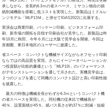
ル「MLP13C」（ハイエンドモデル）の表現力、再現性を継
特集・デジタル印刷 アイデアで勝負！ ～多様なビジネス・多彩な商材～
承しながら、全長約6.3ｍの省スペース、ミヤコシ独自の損
紙削減機能を搭載し低コストを実現した。新製品はミドルレ
JAPAN PACK 2023 特集
中古印刷機・製本機特集
2022 検査・校正特集
ンジモデル「MLP13Ｍ」と併せてIGAS2022に出展する。
特集・デジタル印刷 ～ 新成長軌道を描く
実演会は商業印刷、パッケージ印刷、ビジネスフォーム印
案内
刷、新市場の開拓を目指す印刷会社が見学した。新製品は昨
発刊案内
JFPI印刷用語集
印刷機材年鑑
年10月に秋田、今年６月には大阪で見学会を開催。今回は
首都圏、東日本地区のユーザーに披露した。
運営
会社案内
購読・購入申し込み
サイトポリシー
省スペース・コンパクトな機械サイズながらオフセット印刷
お問い合わせ
ならではの高品質を実現。さらにイージーオペレーションか
つ投資額が比較的廉価という「MLP10i」のパフォーマンス
がデモンストレーションを通して示された。実機見学会は、
２つのジョブを通じて同機のコンパクト設計と高い印刷性能
を披露した。
最大の特徴は機械全長がわずか6.3ｍというコンパクト機
の省スペースを実現した。同社機の従来比で機械長が
40％、設置面積が45％、紙パス長さが約37％に削減・短縮