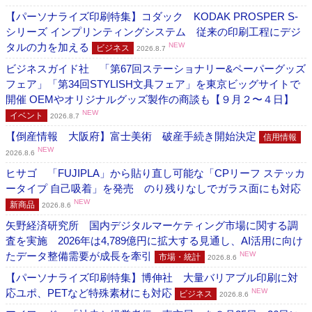
【パーソナライズ印刷特集】コダック KODAK PROSPER S-
シリーズ インプリンティングシステム 従来の印刷工程にデジ
タルの力を加える
NEW
ビジネス
2026.8.7
ビジネスガイド社 「第67回ステーショナリー&ペーパーグッズ
フェア」「第34回STYLISH文具フェア」を東京ビッグサイトで
開催 OEMやオリジナルグッズ製作の商談も【９月２〜４日】
NEW
イベント
2026.8.7
【倒産情報 大阪府】富士美術 破産手続き開始決定
信用情報
NEW
2026.8.6
ヒサゴ 「FUJIPLA」から貼り直し可能な「CPリーフ ステッカ
ータイプ 自己吸着」を発売 のり残りなしでガラス面にも対応
NEW
新商品
2026.8.6
矢野経済研究所 国内デジタルマーケティング市場に関する調
査を実施 2026年は4,789億円に拡大する見通し、AI活用に向け
たデータ整備需要が成長を牽引
NEW
市場・統計
2026.8.6
【パーソナライズ印刷特集】博伸社 大量バリアブル印刷に対
応ユポ、PETなど特殊素材にも対応
NEW
ビジネス
2026.8.6