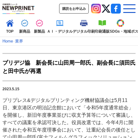
購読をお申込み
TOP
新商品
新製品
ＡＩ・デジタル
デジタル印刷
印刷通販
SDGs・地域
ポ
Home
–
業界
インデックス
プリデジ協 新会長に山田周一郎氏、副会長に須田氏
TOP
新着記事
特集記事
動画コンテンツ
と田中氏が再選
インタビュー
コレクション
カテゴリー一覧
2023.5.15
新商品
新製品
ＡＩ・デジタル
デジタル印刷
印刷通販
プリプレス&デジタルプリンティング機材協議会は5月11
SDGs・地域
ポストプレス
ビジネス
イベント
信用情報
業界
日、東京港区の明治記念館において「令和5年度通常総会」
市場・統計
人事・移転・異動・訃報
を開催し、新旧年度事業並びに収支予算等について審議し、
すべての議案を承認可決した。役員改選では、今年4月に開
特集記事カテゴリー一覧
催された令和五年度理事会において、辻重紀会長の後任とし
2022 見える化・MIS特集
て山田周一郎氏(富士フィルムグラフィックソリューション