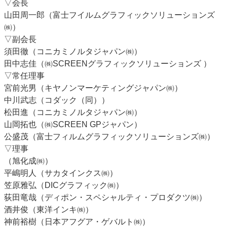
▽会長
山田周一郎（富士フイルムグラフィックソリューションズ
㈱）
▽副会長
須田徹（コニカミノルタジャパン㈱）
田中志佳（㈱SCREENグラフィックソリューションズ ）
▽常任理事
宮前光男（キヤノンマーケティングジャパン㈱）
中川武志（コダック（同））
松田進（コニカミノルタジャパン㈱）
山岡拓也（㈱SCREEN GPジャパン）
公盛茂（富士フィルムグラフィックソリューションズ㈱）
▽理事
（旭化成㈱）
平嶋明人（サカタインクス㈱）
笠原雅弘（DICグラフィック㈱）
荻田竜哉（ディポン・スペシャルティ・プロダクツ㈱）
酒井俊（東洋インキ㈱）
神前裕樹（日本アフグア・ゲバルト㈱）