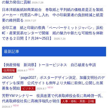
の魅力発信に貢献
2026.7.28
日本洋紙板紙卸商業組合 巻取紙と平判紙の価格差是正を製紙
メーカー・代理店へ申し入れ 中小印刷業者の負担軽減と紙需
要の維持図る
2026.7.27
全印工連 紙と印刷の祭典「ペーパーサミットジャパン」浜松
町・産業貿易センターで開催 紙の魅力や新たな可能性を体験
できる２日間【７月24〜25日】
2026.7.24
最新記事
【倒産情報 新潟県】トーヨービジネス 自己破産を申請
NEW
信用情報
2026.8.7
JAGAT 「page2027」ポスターデザイン決定、加藤文明社のデ
ザインを採用 公式サイトも例年より大幅に前倒し公開し出展
募集を開始
NEW
ビジネス
2026.8.7
芳野YMマシナリー 役員改選で代表取締役会長に島崎啓一氏、
代表取締役社長に髙橋淳哉氏が就任
人事・移転・異動・訃報
NEW
2026.8.7