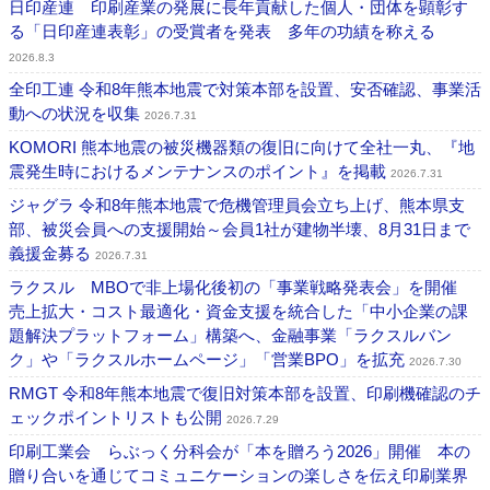
日印産連 印刷産業の発展に長年貢献した個人・団体を顕彰す
る「日印産連表彰」の受賞者を発表 多年の功績を称える
2026.8.3
全印工連 令和8年熊本地震で対策本部を設置、安否確認、事業活
動への状況を収集
2026.7.31
KOMORI 熊本地震の被災機器類の復旧に向けて全社一丸、『地
震発生時におけるメンテナンスのポイント』を掲載
2026.7.31
ジャグラ 令和8年熊本地震で危機管理員会立ち上げ、熊本県支
部、被災会員への支援開始～会員1社が建物半壊、8月31日まで
義援金募る
2026.7.31
ラクスル MBOで非上場化後初の「事業戦略発表会」を開催
売上拡大・コスト最適化・資金支援を統合した「中小企業の課
題解決プラットフォーム」構築へ、金融事業「ラクスルバン
ク」や「ラクスルホームページ」「営業BPO」を拡充
2026.7.30
RMGT 令和8年熊本地震で復旧対策本部を設置、印刷機確認のチ
ェックポイントリストも公開
2026.7.29
印刷工業会 らぶっく分科会が「本を贈ろう2026」開催 本の
贈り合いを通じてコミュニケーションの楽しさを伝え印刷業界