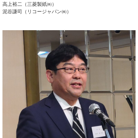
高上裕二（三菱製紙㈱）
泥谷謙司（リコージャパン㈱）