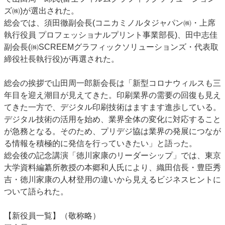
ズ㈱)が選出された。
特集・デジタル印刷 アイデアで勝負！ ～多様なビジネス・多彩な商材～
総会では、須田徹副会長(コニカミノルタジャパン㈱・上席
JAPAN PACK 2023 特集
中古印刷機・製本機特集
2022 検査・校正特集
執行役員 プロフェッショナルプリント事業部長)、田中志佳
特集・デジタル印刷 ～ 新成長軌道を描く
副会長(㈱SCREEMグラフィックソリューションズ・代表取
締役社長執行役)が再選された。
案内
発刊案内
JFPI印刷用語集
印刷機材年鑑
総会の挨拶で山田周一郎新会長は「新型コロナウィルスも三
運営
年目を迎え潮目が見えてきた。印刷業界の需要の回復も見え
てきた一方で、デジタル印刷技術はますます進歩している。
会社案内
購読・購入申し込み
サイトポリシー
デジタル技術の活用を始め、業界全体の変化に対応すること
お問い合わせ
が急務となる。そのため、プリデジ協は業界の発展につなが
る情報を積極的に発信を行っていきたい」と語った。
総会後の記念講演「徳川家康のリーダーシップ」では、東京
大学資料編纂所教授の本郷和人氏により、織田信長・豊臣秀
吉・徳川家康の人材登用の違いから見えるビジネスヒントに
ついて語られた。
【新役員一覧】（敬称略）