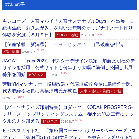
最新記事
キンコーズ 大宮マルイ「大宮サステナブルDays」へ出展 古
紙再生紙「おきあがみ」を用いた無料のオリジナルノート作り
体験を実施【８月９日】
NEW
SDGs・地域
2026.8.8
【倒産情報 新潟県】トーヨービジネス 自己破産を申請
NEW
信用情報
2026.8.7
JAGAT 「page2027」ポスターデザイン決定、加藤文明社のデ
ザインを採用 公式サイトも例年より大幅に前倒し公開し出展
募集を開始
NEW
ビジネス
2026.8.7
芳野YMマシナリー 役員改選で代表取締役会長に島崎啓一氏、
代表取締役社長に髙橋淳哉氏が就任
人事・移転・異動・訃報
NEW
2026.8.7
【パーソナライズ印刷特集】コダック KODAK PROSPER S-
シリーズ インプリンティングシステム 従来の印刷工程にデジ
タルの力を加える
NEW
ビジネス
2026.8.7
ビジネスガイド社 「第67回ステーショナリー&ペーパーグッズ
フェア」「第34回STYLISH文具フェア」を東京ビッグサイトで