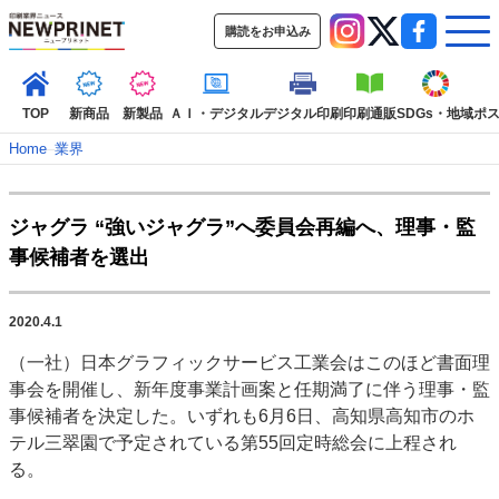
購読をお申込み
TOP
新商品
新製品
ＡＩ・デジタル
デジタル印刷
印刷通販
SDGs・地域
ポ
Home
–
業界
インデックス
ジャグラ “強いジャグラ”へ委員会再編へ、理事・監
TOP
新着記事
特集記事
動画コンテンツ
事候補者を選出
インタビュー
コレクション
カテゴリー一覧
2020.4.1
新商品
新製品
ＡＩ・デジタル
デジタル印刷
印刷通販
（一社）日本グラフィックサービス工業会はこのほど書面理
SDGs・地域
ポストプレス
ビジネス
イベント
信用情報
業界
事会を開催し、新年度事業計画案と任期満了に伴う理事・監
市場・統計
人事・移転・異動・訃報
事候補者を決定した。いずれも6月6日、高知県高知市のホ
テル三翠園で予定されている第55回定時総会に上程され
特集記事カテゴリー一覧
る。
2022 見える化・MIS特集