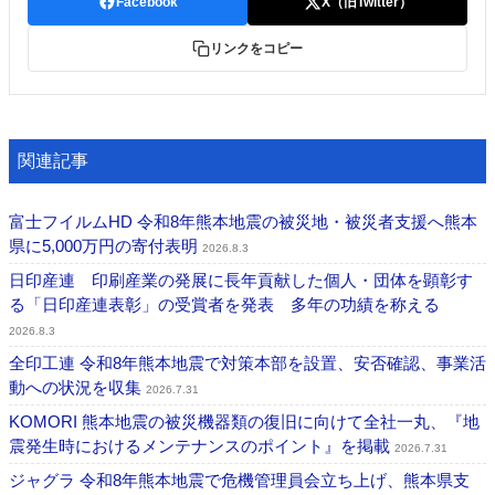
Facebook
X（旧Twitter）
リンクをコピー
関連記事
富士フイルムHD 令和8年熊本地震の被災地・被災者支援へ熊本
県に5,000万円の寄付表明
2026.8.3
日印産連 印刷産業の発展に長年貢献した個人・団体を顕彰す
る「日印産連表彰」の受賞者を発表 多年の功績を称える
2026.8.3
全印工連 令和8年熊本地震で対策本部を設置、安否確認、事業活
動への状況を収集
2026.7.31
KOMORI 熊本地震の被災機器類の復旧に向けて全社一丸、『地
震発生時におけるメンテナンスのポイント』を掲載
2026.7.31
ジャグラ 令和8年熊本地震で危機管理員会立ち上げ、熊本県支