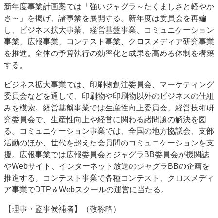
新年度事業計画案では「強いジャグラ～たくましさと軽やか
特集・デジタル印刷 アイデアで勝負！ ～多様なビジネス・多彩な商材～
さ～」を掲げ、諸事業を展開する。新年度は委員会を再編
JAPAN PACK 2023 特集
中古印刷機・製本機特集
2022 検査・校正特集
し、ビジネス拡大事業、経営基盤事業、コミュニケーション
特集・デジタル印刷 ～ 新成長軌道を描く
事業、広報事業、コンテスト事業、クロスメディア研究事業
を推進。全体の予算執行の効率化と成果を高める体制を構築
案内
する。
発刊案内
JFPI印刷用語集
印刷機材年鑑
ビジネス拡大事業では、印刷物創注委員会、マーケティング
運営
委員会などを通して、印刷物や印刷物以外のビジネスの仕組
会社案内
購読・購入申し込み
サイトポリシー
みを模索。経営基盤事業では生産性向上委員会、経営技術研
お問い合わせ
究委員会で、生産性向上や経営に関わる諸問題の解決を図
る。コミュニケーション事業では、全国の地方協議会、支部
活動のほか、世代を超えた会員間のコミュニケーションを支
援。広報事業では広報委員会とジャグラBB委員会が機関誌
やWebサイト、インターネット放送のジャグラBBの企画を
推進する。コンテスト事業で各種コンテスト、クロスメディ
ア事業でDTP＆Webスクールの運営に当たる。
【理事・監事候補者】（敬称略）