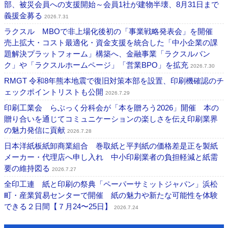
部、被災会員への支援開始～会員1社が建物半壊、8月31日まで
義援金募る
2026.7.31
ラクスル MBOで非上場化後初の「事業戦略発表会」を開催
売上拡大・コスト最適化・資金支援を統合した「中小企業の課
題解決プラットフォーム」構築へ、金融事業「ラクスルバン
ク」や「ラクスルホームページ」「営業BPO」を拡充
2026.7.30
RMGT 令和8年熊本地震で復旧対策本部を設置、印刷機確認のチ
ェックポイントリストも公開
2026.7.29
印刷工業会 らぶっく分科会が「本を贈ろう2026」開催 本の
贈り合いを通じてコミュニケーションの楽しさを伝え印刷業界
の魅力発信に貢献
2026.7.28
日本洋紙板紙卸商業組合 巻取紙と平判紙の価格差是正を製紙
メーカー・代理店へ申し入れ 中小印刷業者の負担軽減と紙需
要の維持図る
2026.7.27
全印工連 紙と印刷の祭典「ペーパーサミットジャパン」浜松
町・産業貿易センターで開催 紙の魅力や新たな可能性を体験
できる２日間【７月24〜25日】
2026.7.24