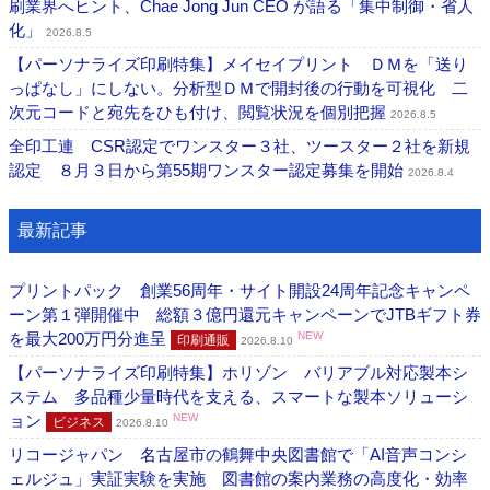
刷業界へヒント、Chae Jong Jun CEO が語る「集中制御・省人
化」
2026.8.5
【パーソナライズ印刷特集】メイセイプリント ＤＭを「送り
っぱなし」にしない。分析型ＤＭで開封後の行動を可視化 二
次元コードと宛先をひも付け、閲覧状況を個別把握
2026.8.5
全印工連 CSR認定でワンスター３社、ツースター２社を新規
認定 ８月３日から第55期ワンスター認定募集を開始
2026.8.4
最新記事
プリントパック 創業56周年・サイト開設24周年記念キャンペ
ーン第１弾開催中 総額３億円還元キャンペーンでJTBギフト券
を最大200万円分進呈
NEW
印刷通販
2026.8.10
【パーソナライズ印刷特集】ホリゾン バリアブル対応製本シ
ステム 多品種少量時代を支える、スマートな製本ソリューシ
ョン
NEW
ビジネス
2026.8.10
リコージャパン 名古屋市の鶴舞中央図書館で「AI音声コンシ
ェルジュ」実証実験を実施 図書館の案内業務の高度化・効率