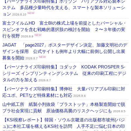
【パーソナライズ印刷特集】ホリゾン バリアブル対応製本シ
ステム 多品種少量時代を支える、スマートな製本ソリューシ
ョン
NEW
2026.8.10
富士フイルムHD 富士BIの株式上場を前提としたパーシャル・
スピンオフを含む戦略的選択肢の検討を開始 ２〜３年後の実
行を視野
NEW
2026.8.9
JAGAT 「page2027」ポスターデザイン決定、加藤文明社のデ
ザインを採用 公式サイトも例年より大幅に前倒し公開し出展
募集を開始
NEW
2026.8.7
【パーソナライズ印刷特集】コダック KODAK PROSPER S-
シリーズ インプリンティングシステム 従来の印刷工程にデジ
タルの力を加える
2026.8.7
【パーソナライズ印刷特集】博伸社 大量バリアブル印刷に対
応ユポ、PETなど特殊素材にも対応
2026.8.6
山中紙工所 紙製小判抜袋「プラストッテ」本格製造開始で脱
プラ社会実現に貢献 原油価格高騰のリスクヘッジにも
2026.8.5
【KSI視察レポート】韓国・ソウル京畿道の出版都市坡州(パジ
ュ)に本社工場を構えるKSI社を訪問 人手不足に悩む日本の印