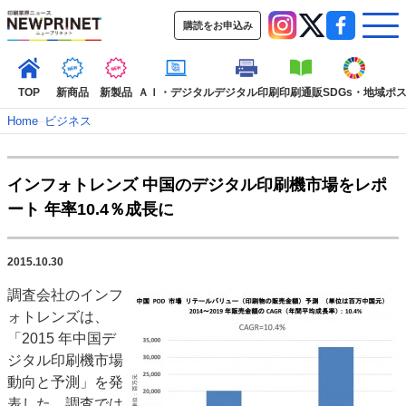
購読をお申込み
TOP
新商品
新製品
ＡＩ・デジタル
デジタル印刷
印刷通販
SDGs・地域
ポ
Home
–
ビジネス
インデックス
インフォトレンズ 中国のデジタル印刷機市場をレポ
TOP
新着記事
特集記事
動画コンテンツ
ート 年率10.4％成長に
インタビュー
コレクション
カテゴリー一覧
2015.10.30
新商品
新製品
ＡＩ・デジタル
デジタル印刷
印刷通販
調査会社のインフ
SDGs・地域
ポストプレス
ビジネス
イベント
信用情報
業界
ォトレンズは、
市場・統計
人事・移転・異動・訃報
「2015 年中国デ
ジタル印刷機市場
特集記事カテゴリー一覧
動向と予測」を発
2022 見える化・MIS特集
表した。調査では