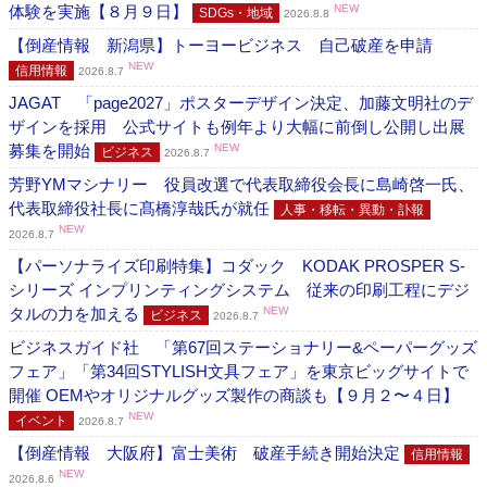
体験を実施【８月９日】
NEW
SDGs・地域
2026.8.8
【倒産情報 新潟県】トーヨービジネス 自己破産を申請
NEW
信用情報
2026.8.7
JAGAT 「page2027」ポスターデザイン決定、加藤文明社のデ
ザインを採用 公式サイトも例年より大幅に前倒し公開し出展
募集を開始
NEW
ビジネス
2026.8.7
芳野YMマシナリー 役員改選で代表取締役会長に島崎啓一氏、
代表取締役社長に髙橋淳哉氏が就任
人事・移転・異動・訃報
NEW
2026.8.7
【パーソナライズ印刷特集】コダック KODAK PROSPER S-
シリーズ インプリンティングシステム 従来の印刷工程にデジ
タルの力を加える
NEW
ビジネス
2026.8.7
ビジネスガイド社 「第67回ステーショナリー&ペーパーグッズ
フェア」「第34回STYLISH文具フェア」を東京ビッグサイトで
開催 OEMやオリジナルグッズ製作の商談も【９月２〜４日】
NEW
イベント
2026.8.7
【倒産情報 大阪府】富士美術 破産手続き開始決定
信用情報
NEW
2026.8.6