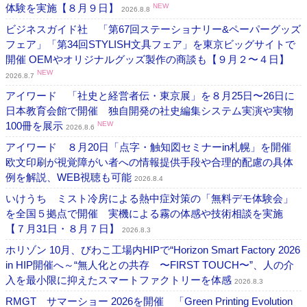
体験を実施【８月９日】
NEW
2026.8.8
ビジネスガイド社 「第67回ステーショナリー&ペーパーグッズ
フェア」「第34回STYLISH文具フェア」を東京ビッグサイトで
開催 OEMやオリジナルグッズ製作の商談も【９月２〜４日】
NEW
2026.8.7
アイワード 「社史と経営者伝・東京展」を８月25日〜26日に
日本教育会館で開催 独自開発の社史編集システム実演や実物
100冊を展示
NEW
2026.8.6
アイワード ８月20日「点字・触知図セミナーin札幌」を開催
欧文印刷が視覚障がい者への情報提供手段や合理的配慮の具体
例を解説、WEB視聴も可能
2026.8.4
いけうち ミスト冷房による熱中症対策の「無料デモ体験会」
を全国５拠点で開催 実機による霧の体感や技術相談を実施
【７月31日・８月７日】
2026.8.3
ホリゾン 10月、びわこ工場内HIPで“Horizon Smart Factory 2026
in HIP開催へ～“無人化との共存 〜FIRST TOUCH〜”、人の介
入を最小限に抑えたスマートファクトリーを体感
2026.8.3
RMGT サマーショー 2026を開催 「Green Printing Evolution