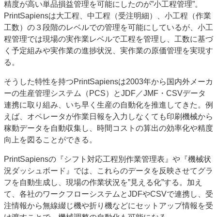
精度が高い単品損益管理を可能にしたのが”小工程管理”。
PrintSapiensは大工程、中工程（受注明細）、小工程（作業
工数）の３段階のレベルでの管理を可能にしているが、小工
程管理では現場の実作業レベルで工程を管理し、工数に基づ
く予定組みや実作業の進捗状況、実作業の原価管理を実現す
る。
そうした特性を持つPrintSapiensは2003年から国内外メーカ
ーの生産管理システム（PCS）とJDF／JMF・CSVデータ
連携に取り組み、いち早く生産の自動化を推進してきた。例
えば、オペレータが作業日報を入力しなくても印刷機械から
稼動データを自動収集し、時間コストの算出の効率化や精度
向上を図ることができる。
PrintSapiensの『シフト対応工程別作業管理表』や『機械状
況ダッシュボード』では、これらのデータを反映させてグラ
フを自動生成し、現場の作業状況を”見える化”する。加え
て、各社のワークフローシステムとJDFやCSVで連携し、受
注情報から無線綴じ機や折り機などにセットアップ情報を受