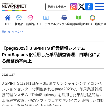
購読をお申込み
TOP
新商品
新製品
ＡＩ・デジタル
デジタル印刷
印刷通販
SDGs・地域
ポ
Home
–
イベント
インデックス
【page2023】J SPIRITS 経営情報システム
TOP
新着記事
特集記事
動画コンテンツ
PrintSapiensを活用した単品損益管理、自動化によ
インタビュー
コレクション
る業務効率向上
カテゴリー一覧
新商品
新製品
ＡＩ・デジタル
デジタル印刷
印刷通販
2023.1.27
SDGs・地域
ポストプレス
ビジネス
イベント
信用情報
業界
J SPIRITSは2月1日から3日までサンシャインシティコンベ
市場・統計
人事・移転・異動・訃報
ンションセンターで開催されるpage2023で、印刷業基幹業
務管理システム『PrintSapiens』を活用した単品損益管理に
特集記事カテゴリー一覧
よる経営改善、他のソフトウェアやデバイスと連携した自動
2022 見える化・MIS特集