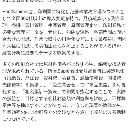
化による業務効率の向上を訴求する。
特集・デジタル印刷 アイデアで勝負！ ～多様なビジネス・多彩な商材～
PrintSapiensは、印刷業に特化した基幹業務管理システムと
JAPAN PACK 2023 特集
中古印刷機・製本機特集
2022 検査・校正特集
して全国300社以上の導入実績を持つ。見積積算から受注管
特集・デジタル印刷 ～ 新成長軌道を描く
理、売掛・買掛管理、生産管理、原価管理まで、印刷業務に
必要な管理データを一元化し、的確な連絡、各部門間の問い
案内
合わせの削減、作業段取りの円滑化などにより業務処理時間
発刊案内
JFPI印刷用語集
印刷機材年鑑
を大幅に削減して労働生産性を向上することができるほか、
経営分析に必要なデータを収集できる。
運営
会社案内
購読・購入申し込み
サイトポリシー
多くの印刷会社では原材料価格が上昇する中、綿密な損益管
お問い合わせ
理が求められている。PrintSapiensは受注品目毎に製造原価
（用紙費、外注費、資材費、労務費、減価償却費、間接費、
光熱費等）を集積し、「受注問合せ」で〝単品損益〟を可視
化する。「粗利集計一覧表」で期間を指定することで、実際
の損益と、目標とする会社利益額や利益率を比較し、不採算
案件等を抽出することができる。こうした現実の数値から、
作業効率の向上や顧客との交渉などを通して収益の改善活動
につなげていく。