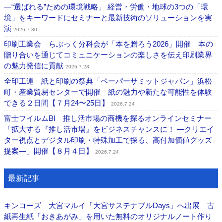
―“選ばれる”ための環境戦略」 経営・労働・地球の3つの「環
境」をキーワードにセミナーと最新技術のソリューションを実
演
2026.7.30
印刷工業会 らぶっく分科会が「本を贈ろう2026」開催 本の
贈り合いを通じてコミュニケーションの楽しさを伝え印刷業界
の魅力発信に貢献
2026.7.28
全印工連 紙と印刷の祭典「ペーパーサミットジャパン」浜松
町・産業貿易センターで開催 紙の魅力や新たな可能性を体験
できる２日間【７月24〜25日】
2026.7.24
富士フイルムBI 推し活市場の商機を探るオンラインセミナー
「拡大する『推し活市場』をビジネスチャンスに！ ―クリエイ
ター視点とデジタル印刷・特殊加工で探る、高付加価値グッズ
提案―」開催【８月４日】
2026.7.24
最新記事
キンコーズ 大宮マルイ「大宮サステナブルDays」へ出展 古
紙再生紙「おきあがみ」を用いた無料のオリジナルノート作り