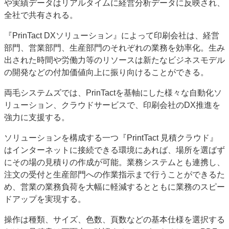
や実績データはリアルタイムに経営分析データに反映され、
全社で共有される。
『PrinTact DXソリューション』によって印刷会社は、経営
部門、営業部門、生産部門のそれぞれの業務を効率化。生み
出された時間や労働力等のリソースは新たなビジネスモデル
の開発などの付加価値向上に振り向けることができる。
両毛システムズでは、PrinTactを基軸にした様々な自動化ソ
リューション、クラウドサービスで、印刷会社のDX推進を
強力に支援する。
ソリューションを構成する一つ『PrintTact 見積クラウド』
はインターネットに接続できる環境にあれば、場所を選ばず
にその場の見積りの作成が可能。業務システムとも連携し、
注文の受付と生産部門への作業指示まで行うことができるた
め、営業の業務負荷を大幅に軽減するとともに業務のスピー
ドアップを実現する。
操作は種類、サイズ、色数、頁数などの基本仕様を選択する