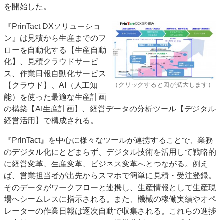
を開始した。
特集・デジタル印刷 アイデアで勝負！ ～多様なビジネス・多彩な商材～
JAPAN PACK 2023 特集
中古印刷機・製本機特集
2022 検査・校正特集
『PrinTact DXソリューショ
ン』は見積から生産までのフ
特集・デジタル印刷 ～ 新成長軌道を描く
ローを自動化する【生産自動
案内
化】、見積クラウドサービ
ス、作業日報自動化サービス
発刊案内
JFPI印刷用語集
印刷機材年鑑
（クリックすると図が拡大します）
【クラウド】、AI（人工知
運営
能）を使った最適な生産計画
会社案内
購読・購入申し込み
サイトポリシー
の構築【AI生産計画】、経営データの分析ツール【デジタル
お問い合わせ
経営活用】で構成される。
『PrinTact』を中心に様々なツールが連携することで、業務
のデジタル化にとどまらず、デジタル技術を活用して戦略的
に経営変革、生産変革、ビジネス変革へとつながる。例え
ば、営業担当者が出先からスマホで簡単に見積・受注登録。
そのデータがワークフローと連携し、生産情報として生産現
場へシームレスに指示される。また、機械の稼働実績やオペ
レーターの作業日報は逐次自動で収集される。これらの進捗