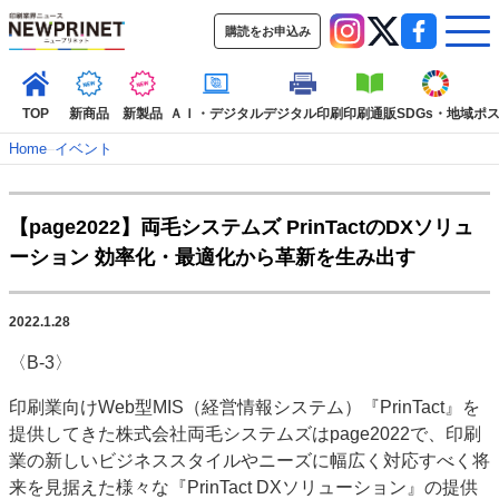
購読をお申込み
TOP
新商品
新製品
ＡＩ・デジタル
デジタル印刷
印刷通販
SDGs・地域
ポ
Home
–
イベント
インデックス
【page2022】両毛システムズ PrinTactのDXソリュ
TOP
新着記事
特集記事
動画コンテンツ
ーション 効率化・最適化から革新を生み出す
インタビュー
コレクション
カテゴリー一覧
2022.1.28
新商品
新製品
ＡＩ・デジタル
デジタル印刷
印刷通販
〈B-3〉
SDGs・地域
ポストプレス
ビジネス
イベント
信用情報
業界
印刷業向けWeb型MIS（経営情報システム）『PrinTact』を
市場・統計
人事・移転・異動・訃報
提供してきた株式会社両毛システムズはpage2022で、印刷
特集記事カテゴリー一覧
業の新しいビジネススタイルやニーズに幅広く対応すべく将
来を見据えた様々な『PrinTact DXソリューション』の提供
2022 見える化・MIS特集