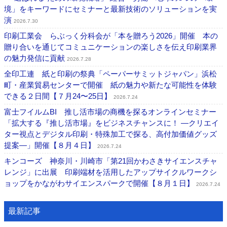
境」をキーワードにセミナーと最新技術のソリューションを実
演
2026.7.30
印刷工業会 らぶっく分科会が「本を贈ろう2026」開催 本の
贈り合いを通じてコミュニケーションの楽しさを伝え印刷業界
の魅力発信に貢献
2026.7.28
全印工連 紙と印刷の祭典「ペーパーサミットジャパン」浜松
町・産業貿易センターで開催 紙の魅力や新たな可能性を体験
できる２日間【７月24〜25日】
2026.7.24
富士フイルムBI 推し活市場の商機を探るオンラインセミナー
「拡大する『推し活市場』をビジネスチャンスに！ ―クリエイ
ター視点とデジタル印刷・特殊加工で探る、高付加価値グッズ
提案―」開催【８月４日】
2026.7.24
キンコーズ 神奈川・川崎市「第21回かわさきサイエンスチャ
レンジ」に出展 印刷端材を活用したアップサイクルワークシ
ョップをかながわサイエンスパークで開催【８月１日】
2026.7.24
最新記事