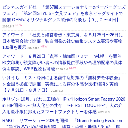
ビジネスガイド社 「第67回ステーショナリー&ペーパーグッズ
フェア」「第34回STYLISH文具フェア」を東京ビッグサイトで
開催 OEMやオリジナルグッズ製作の商談も【９月２〜４日】
NEW
2026.8.7
アイワード 「社史と経営者伝・東京展」を８月25日〜26日に
日本教育会館で開催 独自開発の社史編集システム実演や実物
100冊を展示
NEW
2026.8.6
アイワード ８月20日「点字・触知図セミナーin札幌」を開催
欧文印刷が視覚障がい者への情報提供手段や合理的配慮の具体
例を解説、WEB視聴も可能
NEW
2026.8.4
いけうち ミスト冷房による熱中症対策の「無料デモ体験会」
を全国５拠点で開催 実機による霧の体感や技術相談を実施
【７月31日・８月７日】
2026.8.3
ホリゾン 10月、びわこ工場内HIPで“Horizon Smart Factory 2026
in HIP開催へ～“無人化との共存 〜FIRST TOUCH〜”、人の介
入を最小限に抑えたスマートファクトリーを体感
2026.8.3
RMGT サマーショー 2026を開催 「Green Printing Evolution
―“選ばれる”ための環境戦略」 経営・労働・地球の3つの「環