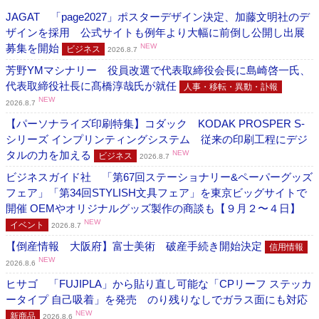
JAGAT 「page2027」ポスターデザイン決定、加藤文明社のデ
ザインを採用 公式サイトも例年より大幅に前倒し公開し出展
募集を開始
NEW
ビジネス
2026.8.7
芳野YMマシナリー 役員改選で代表取締役会長に島崎啓一氏、
代表取締役社長に髙橋淳哉氏が就任
人事・移転・異動・訃報
NEW
2026.8.7
【パーソナライズ印刷特集】コダック KODAK PROSPER S-
シリーズ インプリンティングシステム 従来の印刷工程にデジ
タルの力を加える
NEW
ビジネス
2026.8.7
ビジネスガイド社 「第67回ステーショナリー&ペーパーグッズ
フェア」「第34回STYLISH文具フェア」を東京ビッグサイトで
開催 OEMやオリジナルグッズ製作の商談も【９月２〜４日】
NEW
イベント
2026.8.7
【倒産情報 大阪府】富士美術 破産手続き開始決定
信用情報
NEW
2026.8.6
ヒサゴ 「FUJIPLA」から貼り直し可能な「CPリーフ ステッカ
ータイプ 自己吸着」を発売 のり残りなしでガラス面にも対応
NEW
新商品
2026.8.6