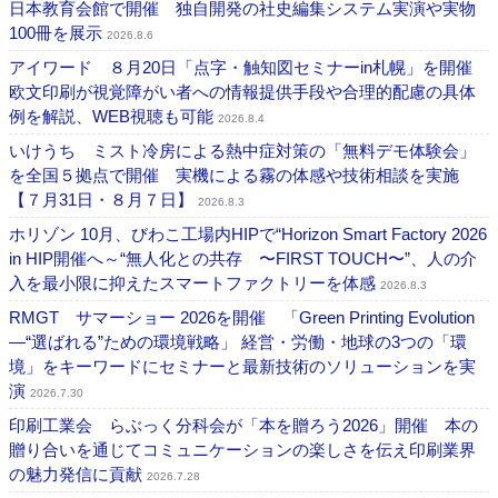
日本教育会館で開催 独自開発の社史編集システム実演や実物
100冊を展示
2026.8.6
アイワード ８月20日「点字・触知図セミナーin札幌」を開催
欧文印刷が視覚障がい者への情報提供手段や合理的配慮の具体
例を解説、WEB視聴も可能
2026.8.4
いけうち ミスト冷房による熱中症対策の「無料デモ体験会」
を全国５拠点で開催 実機による霧の体感や技術相談を実施
【７月31日・８月７日】
2026.8.3
ホリゾン 10月、びわこ工場内HIPで“Horizon Smart Factory 2026
in HIP開催へ～“無人化との共存 〜FIRST TOUCH〜”、人の介
入を最小限に抑えたスマートファクトリーを体感
2026.8.3
RMGT サマーショー 2026を開催 「Green Printing Evolution
―“選ばれる”ための環境戦略」 経営・労働・地球の3つの「環
境」をキーワードにセミナーと最新技術のソリューションを実
演
2026.7.30
印刷工業会 らぶっく分科会が「本を贈ろう2026」開催 本の
贈り合いを通じてコミュニケーションの楽しさを伝え印刷業界
の魅力発信に貢献
2026.7.28