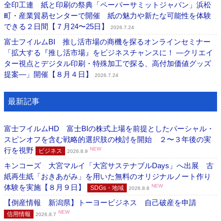
全印工連 紙と印刷の祭典「ペーパーサミットジャパン」浜松
町・産業貿易センターで開催 紙の魅力や新たな可能性を体験
できる２日間【７月24〜25日】
2026.7.24
富士フイルムBI 推し活市場の商機を探るオンラインセミナー
「拡大する『推し活市場』をビジネスチャンスに！ ―クリエイ
ター視点とデジタル印刷・特殊加工で探る、高付加価値グッズ
提案―」開催【８月４日】
2026.7.24
最新記事
富士フイルムHD 富士BIの株式上場を前提としたパーシャル・
スピンオフを含む戦略的選択肢の検討を開始 ２〜３年後の実
行を視野
NEW
ビジネス
2026.8.9
キンコーズ 大宮マルイ「大宮サステナブルDays」へ出展 古
紙再生紙「おきあがみ」を用いた無料のオリジナルノート作り
体験を実施【８月９日】
NEW
SDGs・地域
2026.8.8
【倒産情報 新潟県】トーヨービジネス 自己破産を申請
NEW
信用情報
2026.8.7