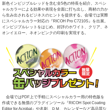
新色インビジブルレッドを含む全5色の特長を紹介。スペシ
JAPAN PACK 2023 特集
中古印刷機・製本機特集
ャルカラーによる効果や表現を全面に打ち出し、商材の力か
2022 見える化・MIS特集
2022 検査・校正特集
ら生み出されるビジネスのヒントを提供する。会場では実際
特集・デジタル印刷 ～ 新成長軌道を描く
にスペシャルカラー対応の『RICOH Pro C7210S』を出展。
インビジブルレットをはじめ、好評のホワイト、クリア、ネ
案内
オンイエロー、ネオンピンクの印刷を実現する。
発刊案内
JFPI印刷用語集
印刷機材年鑑
運営
会社案内
購読・購入申し込み
サイトポリシー
お問い合わせ
会場ではPDF上で手軽にスペシャルカラー用の特色版を
作成できる無償のプラグインツール『RICOH Spot Coating
Editor for Acrobat』や名刺、ＤＭ、カレンダーなど高品質な