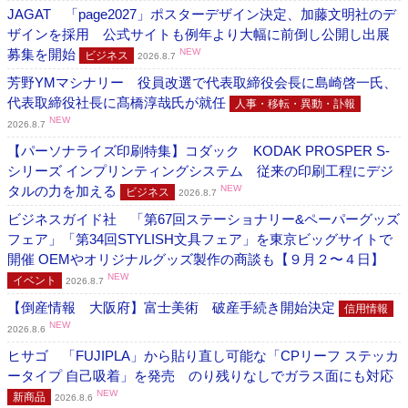
JAGAT 「page2027」ポスターデザイン決定、加藤文明社のデ
ザインを採用 公式サイトも例年より大幅に前倒し公開し出展
募集を開始
NEW
ビジネス
2026.8.7
芳野YMマシナリー 役員改選で代表取締役会長に島崎啓一氏、
代表取締役社長に髙橋淳哉氏が就任
人事・移転・異動・訃報
NEW
2026.8.7
【パーソナライズ印刷特集】コダック KODAK PROSPER S-
シリーズ インプリンティングシステム 従来の印刷工程にデジ
タルの力を加える
NEW
ビジネス
2026.8.7
ビジネスガイド社 「第67回ステーショナリー&ペーパーグッズ
フェア」「第34回STYLISH文具フェア」を東京ビッグサイトで
開催 OEMやオリジナルグッズ製作の商談も【９月２〜４日】
NEW
イベント
2026.8.7
【倒産情報 大阪府】富士美術 破産手続き開始決定
信用情報
NEW
2026.8.6
ヒサゴ 「FUJIPLA」から貼り直し可能な「CPリーフ ステッカ
ータイプ 自己吸着」を発売 のり残りなしでガラス面にも対応
NEW
新商品
2026.8.6