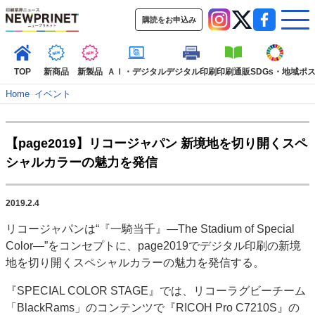
購読をお申込み
TOP
新商品
新製品
ＡＩ・デジタル
デジタル印刷
印刷通販
SDGs・地域
ポ
Home
–
イベント
インデックス
【page2019】リコージャパン 新境地を切り開くスペ
TOP
新着記事
特集記事
動画コンテンツ
シャルカラーの魅力を発信
インタビュー
コレクション
カテゴリー一覧
2019.2.4
新商品
新製品
ＡＩ・デジタル
デジタル印刷
印刷通販
リコージャパンは“『一騎当千』―The Stadium of Special
SDGs・地域
ポストプレス
ビジネス
イベント
信用情報
業界
Color―”をコンセプトに、page2019でデジタル印刷の新境
市場・統計
人事・移転・異動・訃報
地を切り開くスペシャルカラーの魅力を発信する。
特集記事カテゴリー一覧
『SPECIAL COLOR STAGE』では、リコーラグビーチーム
「BlackRams」のコンテンツで『RICOH Pro C7210S』の
特集・デジタル印刷 アイデアで勝負！ ～多様なビジネス・多彩な商材～