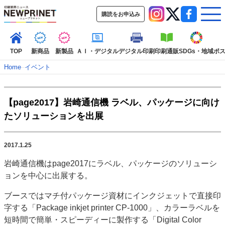
購読をお申込み
TOP
新商品
新製品
ＡＩ・デジタル
デジタル印刷
印刷通販
SDGs・地域
ポ
Home
–
イベント
インデックス
【page2017】岩崎通信機 ラベル、パッケージに向け
TOP
新着記事
特集記事
動画コンテンツ
たソリューションを出展
インタビュー
コレクション
カテゴリー一覧
2017.1.25
新商品
新製品
ＡＩ・デジタル
デジタル印刷
印刷通販
岩崎通信機はpage2017にラベル、パッケージのソリューシ
SDGs・地域
ポストプレス
ビジネス
イベント
信用情報
業界
ョンを中心に出展する。
市場・統計
人事・移転・異動・訃報
ブースではマチ付パッケージ資材にインクジェットで直接印
特集記事カテゴリー一覧
字する「Package inkjet printer CP-1000」、カラーラベルを
短時間で簡単・スピーディーに製作する「Digital Color
2022 見える化・MIS特集