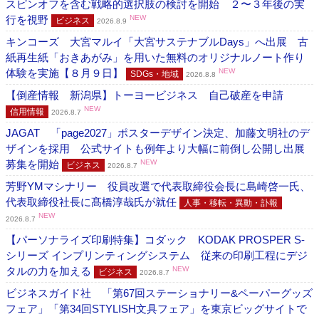
スピンオフを含む戦略的選択肢の検討を開始 ２〜３年後の実
行を視野
NEW
ビジネス
2026.8.9
キンコーズ 大宮マルイ「大宮サステナブルDays」へ出展 古
紙再生紙「おきあがみ」を用いた無料のオリジナルノート作り
体験を実施【８月９日】
NEW
SDGs・地域
2026.8.8
【倒産情報 新潟県】トーヨービジネス 自己破産を申請
NEW
信用情報
2026.8.7
JAGAT 「page2027」ポスターデザイン決定、加藤文明社のデ
ザインを採用 公式サイトも例年より大幅に前倒し公開し出展
募集を開始
NEW
ビジネス
2026.8.7
芳野YMマシナリー 役員改選で代表取締役会長に島崎啓一氏、
代表取締役社長に髙橋淳哉氏が就任
人事・移転・異動・訃報
NEW
2026.8.7
【パーソナライズ印刷特集】コダック KODAK PROSPER S-
シリーズ インプリンティングシステム 従来の印刷工程にデジ
タルの力を加える
NEW
ビジネス
2026.8.7
ビジネスガイド社 「第67回ステーショナリー&ペーパーグッズ
フェア」「第34回STYLISH文具フェア」を東京ビッグサイトで