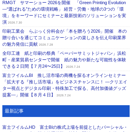
RMGT サマーショー 2026を開催 「Green Printing Evolution
―“選ばれる”ための環境戦略」 経営・労働・地球の3つの「環
境」をキーワードにセミナーと最新技術のソリューションを実
演
2026.7.30
印刷工業会 らぶっく分科会が「本を贈ろう2026」開催 本の
贈り合いを通じてコミュニケーションの楽しさを伝え印刷業界
の魅力発信に貢献
2026.7.28
全印工連 紙と印刷の祭典「ペーパーサミットジャパン」浜松
町・産業貿易センターで開催 紙の魅力や新たな可能性を体験
できる２日間【７月24〜25日】
2026.7.24
富士フイルムBI 推し活市場の商機を探るオンラインセミナー
「拡大する『推し活市場』をビジネスチャンスに！ ―クリエイ
ター視点とデジタル印刷・特殊加工で探る、高付加価値グッズ
提案―」開催【８月４日】
2026.7.24
最新記事
富士フイルムHD 富士BIの株式上場を前提としたパーシャル・