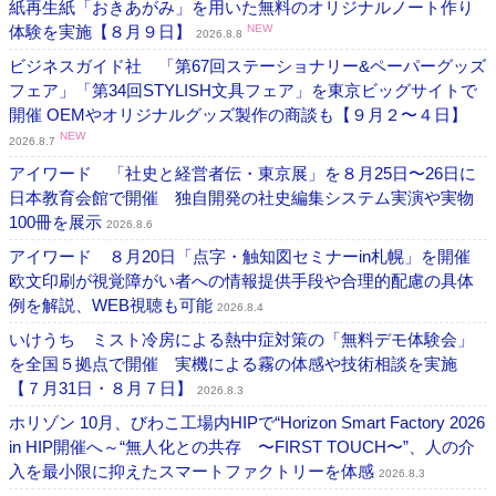
紙再生紙「おきあがみ」を用いた無料のオリジナルノート作り
体験を実施【８月９日】
NEW
2026.8.8
ビジネスガイド社 「第67回ステーショナリー&ペーパーグッズ
フェア」「第34回STYLISH文具フェア」を東京ビッグサイトで
開催 OEMやオリジナルグッズ製作の商談も【９月２〜４日】
NEW
2026.8.7
アイワード 「社史と経営者伝・東京展」を８月25日〜26日に
日本教育会館で開催 独自開発の社史編集システム実演や実物
100冊を展示
2026.8.6
アイワード ８月20日「点字・触知図セミナーin札幌」を開催
欧文印刷が視覚障がい者への情報提供手段や合理的配慮の具体
例を解説、WEB視聴も可能
2026.8.4
いけうち ミスト冷房による熱中症対策の「無料デモ体験会」
を全国５拠点で開催 実機による霧の体感や技術相談を実施
【７月31日・８月７日】
2026.8.3
ホリゾン 10月、びわこ工場内HIPで“Horizon Smart Factory 2026
in HIP開催へ～“無人化との共存 〜FIRST TOUCH〜”、人の介
入を最小限に抑えたスマートファクトリーを体感
2026.8.3