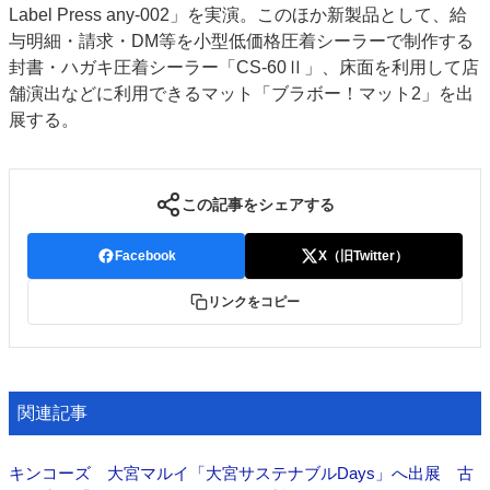
Label Press any-002」を実演。このほか新製品として、給
特集・デジタル印刷 アイデアで勝負！ ～多様なビジネス・多彩な商材～
与明細・請求・DM等を小型低価格圧着シーラーで制作する
JAPAN PACK 2023 特集
中古印刷機・製本機特集
2022 検査・校正特集
封書・ハガキ圧着シーラー「CS-60Ⅱ」、床面を利用して店
特集・デジタル印刷 ～ 新成長軌道を描く
舗演出などに利用できるマット「ブラボー！マット2」を出
展する。
案内
発刊案内
JFPI印刷用語集
印刷機材年鑑
この記事をシェアする
運営
会社案内
購読・購入申し込み
サイトポリシー
Facebook
X（旧Twitter）
お問い合わせ
リンクをコピー
関連記事
キンコーズ 大宮マルイ「大宮サステナブルDays」へ出展 古