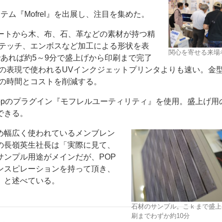
システム『Mofrel』を出展し、注目を集めた。
なシートから木、布、石、革などの素材が持つ精
テッチ、エンボスなど加工による形状を表
関心を寄せる来場
であれば約5～9分で盛上げから印刷まで完了
の表現で使われるUVインクジェットプリンタよりも速い。金
ー
お問い合わせ
の時間とコストを削減する。
shopのプラグイン『モフレルユーティリティ』を使用。盛上げ用
できる。
め幅広く使われているメンブレン
の長嶺英生社長は「実際に見て、
ンプル用途がメインだが、POP
ンスピレーションを持って頂き、
」と述べている。
石材のサンプル。こｋまで盛上
刷までわずか約10分