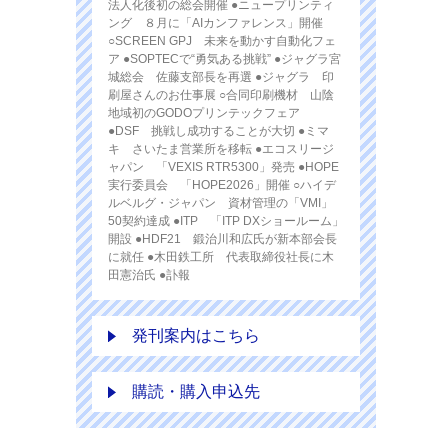
法人化後初の総会開催 ●ニュープリンティ
ング ８月に「AIカンファレンス」開催
○SCREEN GPJ 未来を動かす自動化フェ
ア ●SOPTECで“勇気ある挑戦” ●ジャグラ宮
城総会 佐藤支部長を再選 ●ジャグラ 印
刷屋さんのお仕事展 ○合同印刷機材 山陰
地域初のGODOプリンテックフェア
●DSF 挑戦し成功することが大切 ●ミマ
キ さいたま営業所を移転 ●エコスリージ
ャパン 「VEXIS RTR5300」発売 ●HOPE
実行委員会 「HOPE2026」開催 ○ハイデ
ルベルグ・ジャパン 資材管理の「VMI」
50契約達成 ●ITP 「ITP DXショールーム」
開設 ●HDF21 鍛治川和広氏が新本部会長
に就任 ●木田鉄工所 代表取締役社長に木
田憲治氏 ●訃報
発刊案内はこちら
購読・購入申込先