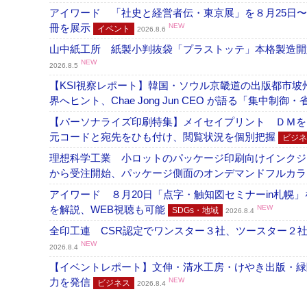
アイワード 「社史と経営者伝・東京展」を８月25日〜
冊を展示
NEW
イベント
2026.8.6
山中紙工所 紙製小判抜袋「プラストッテ」本格製造
NEW
2026.8.5
【KSI視察レポート】韓国・ソウル京畿道の出版都市坡
界へヒント、Chae Jong Jun CEO が語る「集中制御
【パーソナライズ印刷特集】メイセイプリント ＤＭを
元コードと宛先をひも付け、閲覧状況を個別把握
ビジネ
理想科学工業 小ロットのパッケージ印刷向けインクジェッ
から受注開始、パッケージ側面のオンデマンドフルカ
アイワード ８月20日「点字・触知図セミナーin札幌
を解説、WEB視聴も可能
NEW
SDGs・地域
2026.8.4
全印工連 CSR認定でワンスター３社、ツースター２
NEW
2026.8.4
【イベントレポート】文伸・清水工房・けやき出版・緑
力を発信
NEW
ビジネス
2026.8.4