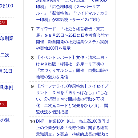
対応の印刷サービスが追加、「6色RGB
【ペ
100
印刷」「広色域印刷（スーパーリア
ト】
ル）」「擬似特色」「ワイドマルチカラ
アで
ー印刷」が本紙校正サービスに対応
ラク
製品
アイワード 「社史と経営者伝・東京
戦略
展」を８月25日〜26日に日本教育会館で
最適
の印刷業
開催 独自開発の社史編集システム実演
の課
や実物100冊を展示
金融
 二次
ルホ
【イベントレポート】文伸・清水工房・
けやき出版・緑陽社 多摩エリア初の
【パ
「本づくりマルシェ」開催 自費出版や
量バ
月31日
地域の魅力を発信
特殊
【パーソナライズ印刷特集】メイセイプ
【イ
具体例
リント ＤＭを「送りっぱなし」にしな
会長
い。分析型ＤＭで開封後の行動を可視
ンカ
ネス
化 二次元コードと宛先をひも付け、閲
【K
覧状況を個別把握
道の
域の魅
DNP 創業100年以上・売上高100億円以
える
上の企業が対象「長寿企業に関する経営
の印刷
意識調査」を実施 持続的成長の秘訣は
CE