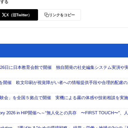
アする
X（旧Twitter）
リンクをコピー
26日に日本教育会館で開催 独自開発の社史編集システム実演や実物
」を開催 欧文印刷が視覚障がい者への情報提供手段や合理的配慮の
験会」を全国５拠点で開催 実機による霧の体感や技術相談を実
ctory 2026 in HIP開催へ～“無人化との共存 〜FIRST TOUCH〜”
ng Evolution ―“選ばれる”ための環境戦略」 経営・労働・地球の3つの