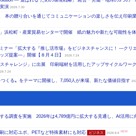
を実演
2026.7.30
開催 本の贈り合いを通じてコミュニケーションの楽しさを伝え印刷
」浜松町・産業貿易センターで開催 紙の魅力や新たな可能性を
セミナー「拡大する『推し活市場』をビジネスチャンスに！ ―クリ
グッズ提案―」開催【８月４日】
2026.7.24
ンスチャレンジ」に出展 印刷端材を活用したアップサイクルワー
26.7.24
値をつくる〟をテーマに開催し、7,050人が来場、新たな価値目指す
20
調査を実施 2026年は4,789億円に拡大する見通し、AI活用に
刷に対応ユポ、PETなど特殊素材にも対応
NEW
ビジネス
2026.8.6