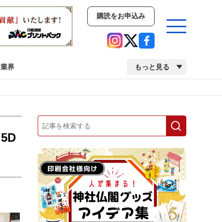
購読をお申込み
業界
もっと見る
新商品
イベント
市場・統計
人事・移転・異動・訃報
5D
業界
市場・統計
人事・移転・異動・訃報
中古印刷機・製本機特集
2022 検査・校正特集