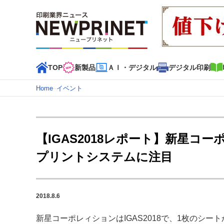
TOP
新製品
ＡＩ・デジタル
デジタル印刷
Home
–
イベント
インデックス
TOP
新着記事
特集記事
動画コンテンツ
【IGAS2018レポート】新星コー
カテゴリー一覧
プリントシステムに注目
新商品
新製品
ＡＩ・デジタル
デジタル印刷
印刷
特集記事カテゴリー一覧
2018.8.6
2022 見える化・MIS特集
特集・デジタル印刷 アイデア
特集・デジタル印刷 ～ 新成長軌道を描く
新星コーポレィションはIGAS2018で、1枚のシ