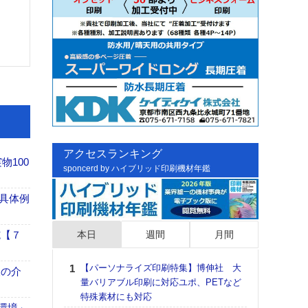
アクセスランキング
100
sponcerd by ハイブリッド印刷機材年鑑
具体例
本日
週間
月間
施【７
【パーソナライズ印刷特集】博伸社 大
日印
、人の介
量バリアブル印刷に対応ユポ、PETなど
た個
特殊素材にも対応
彰」
「環境」