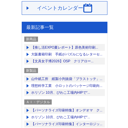
イベントカレンダー
最新記事一覧
新商品
【推し活EXPO夏レポート】原色美術印刷...
大阪書籍印刷 手紙がパズルになるレターセ...
【文具女子博2026】OSP クリアロー...
新製品
山中紙工所 紙製小判抜袋「プラストッテ」...
理想科学工業 小ロットのパッケージ印刷向...
ホリゾン 10月、びわこ工場内HIPで“...
ＡＩ・デジタル
【パーソナライズ印刷特集】オンデオマ ク...
ホリゾン 10月、びわこ工場内HIPで“...
【パーソナライズ印刷特集】インターロジッ...