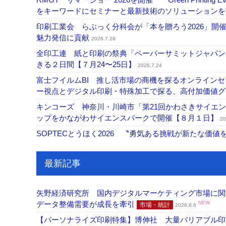
をキーワードにセミナーと最新技術のソリューション
印刷工業会 らぶっく分科会が「本を贈ろう2026」
魅力発信に貢献
2026.7.28
全印工連 紙と印刷の祭典「ペーパーサミットジャパン
きる２日間【７月24〜25日】
2026.7.24
富士フイルムBI 推し活市場の商機を探るオンライン
ー視点とデジタル印刷・特殊加工で探る、高付加価値
キンコーズ 神奈川・川崎市「第21回かわさきサイエ
ップをかながわサイエンスパークで開催【８月１日】
20
SOPTECとうほく2026 〝勇気ある挑戦が新たな価
最新記事
矢野経済研究所 国内デジタルマーケティング市場に関する
データ整備需要が成長を牽引
NEW
市場・統計
2026.8.6
【パーソナライズ印刷特集】博伸社 大量バリアブル印