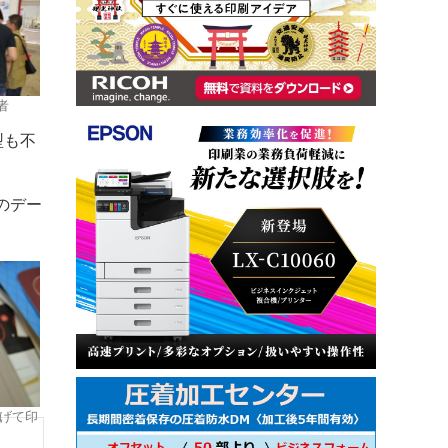
者
型も不
のデー
げて印