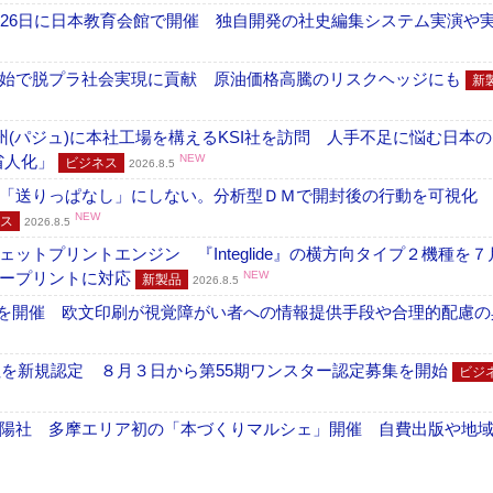
26日に日本教育会館で開催 独自開発の社史編集システム実演や実物
開始で脱プラ社会実現に貢献 原油価格高騰のリスクヘッジにも
新
州(パジュ)に本社工場を構えるKSI社を訪問 人手不足に悩む日本
・省人化」
NEW
ビジネス
2026.8.5
「送りっぱなし」にしない。分析型ＤＭで開封後の行動を可視化
NEW
ス
2026.8.5
トプリントエンジン 『Integlide』の横方向タイプ２機種を７
ラープリントに対応
NEW
新製品
2026.8.5
」を開催 欧文印刷が視覚障がい者への情報提供手段や合理的配慮の
社を新規認定 ８月３日から第55期ワンスター認定募集を開始
ビジ
陽社 多摩エリア初の「本づくりマルシェ」開催 自費出版や地