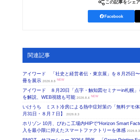
この記事をシェ
Facebook
関連記事
アイワード 「社史と経営者伝・東京展」を８月25日〜
冊を展示
NEW
2026.8.6
アイワード ８月20日「点字・触知図セミナーin札幌
を解説、WEB視聴も可能
NEW
2026.8.4
いけうち ミスト冷房による熱中症対策の「無料デモ体
月31日・８月７日】
2026.8.3
ホリゾン 10月、びわこ工場内HIPで“Horizon Smart Fa
入を最小限に抑えたスマートファクトリーを体感
2026.8.3
RMGT サマーショー 2026を開催 「Green Printi