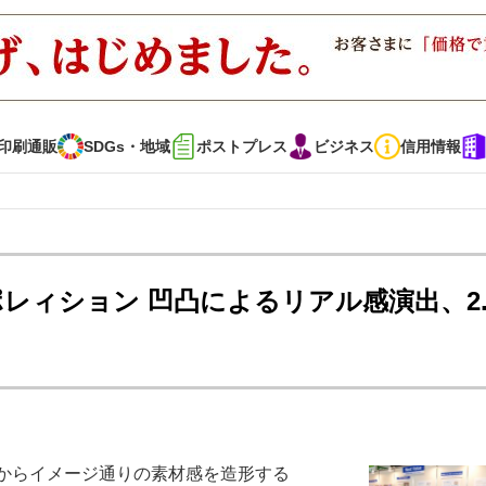
印刷通販
SDGs・地域
ポストプレス
ビジネス
信用情報
インタビュー
コレクション
ポレィション 凹凸によるリアル感演出、2.
通販
SDGs・地域
ポストプレス
ビジネス
イベント
信用情報
で勝負！ ～多様なビジネス・多彩な商材～
JAPAN PACK 2023 特集
ートからイメージ通りの素材感を造形する