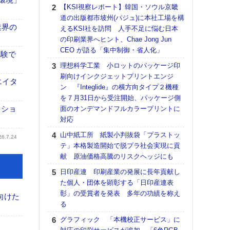
る
【KSI視察レポート】韓国・ソウル京畿
道の出版都市坡州(パジュ)に本社工場を構
DNP
業界の
えるKSI社を訪問 人手不足に悩む日本
上の
の印刷業界へヒント、Chae Jong Jun
意識
CEO が語る「集中制御・省人化」
時代
体験で
る組
理想科学工業 小ロットのパッケージ印
刷向けインクジェットプリントエンジ
KO
エイタ
ン 『Integlide』の横方向タイプ２機種
体製
を７月31日から受注開始、パッケージ側
【パ
クショ
面のオンデマンドフルカラープリントに
ルタ
対応
「Va
山中紙工所 紙製小判抜袋「プラストッ
リュー
26.7.24
テ」本格製造開始で脱プラ社会実現に貢
ライ
献 原油価格高騰のリスクヘッジにも
DM
日印産連 印刷産業の発展に長年貢献し
ホリゾ
た個人・団体を顕彰する「日印産連表
で“Hor
彰」の受賞者を発表 多年の功績を称え
催へ～
向けた
る
TO
スマ
グラフィック 「本機校正サービス」に