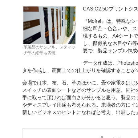
CASIO2.5Dプリント
案内
『Mofrel』は、特殊
発刊案内
JFPI印刷用語集
印刷機材年鑑
細な凹凸・色合いや、ス
現するもの。A4シート
運営
し、擬似的な木目や布等
革製品のサンプル。スティッ
会社案内
購読・購入申し込み
サイトポリシ
要で、製品サンプル作成
チ部の細部も表現
データ作成は、Photo
タを作成し、画面上での仕上がりを確認することが
会場では木、布、石、革のほかに、畳や家電をはじ
スイッチの表面シートなどのサンプルを用意。同社
手に取って頂ければ面白さが分かると思う。製品のサ
やディスプレイ用途も考えられる。来場者の方にイ
新しいビジネスのヒントになればと考え、出展した