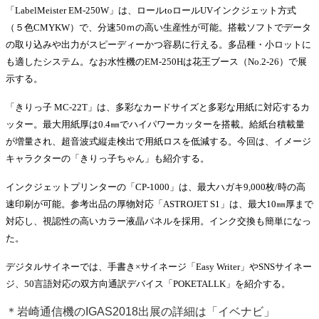
「
LabelMeister EM-250W
」は、ロール
to
ロール
UV
インクジェット方式
特集・デジタル印刷 アイデアで勝負！ ～多様なビジネス・多彩な商材～
（５色
CMYKW
）で、分速
50
ｍの高い生産性が可能。搭載ソフトでデータ
JAPAN PACK 2023 特集
中古印刷機・製本機特集
2022 検査・校正特集
の取り込みや出力がスピーディーかつ容易に行える。多品種・小ロットに
特集・デジタル印刷 ～ 新成長軌道を描く
も適したシステム。なお水性機の
EM-250H
は花王ブース（
No.2-26
）で展
示する。
案内
発刊案内
JFPI印刷用語集
印刷機材年鑑
「きりっ子
MC-22T
」は、多彩なカードサイズと多彩な用紙に対応するカ
ッター。最大用紙厚は
0.4
㎜でハイパワーカッターを搭載。給紙台積載量
運営
が増量され、超音波式縦走検出で用紙ロスを低減する。今回は、イメージ
会社案内
購読・購入申し込み
サイトポリシー
キャラクターの「きりっ子ちゃん」も紹介する。
お問い合わせ
インクジェットプリンターの「
CP-1000
」は、最大ハガキ
9,000
枚
/
時の高
速印刷が可能。参考出品の厚物対応「
ASTROJET S1
」は、最大
10
㎜厚まで
対応し、視認性の高いカラー液晶パネルを採用。インク交換も簡単になっ
た。
デジタルサイネーでは、手書き×サイネージ「
Easy Writer
」や
SNS
サイネー
ジ、
50
言語対応の双方向通訳デバイス「
POKETALLK
」を紹介する。
＊岩崎通信機のIGAS2018出展の詳細は「イベナビ」