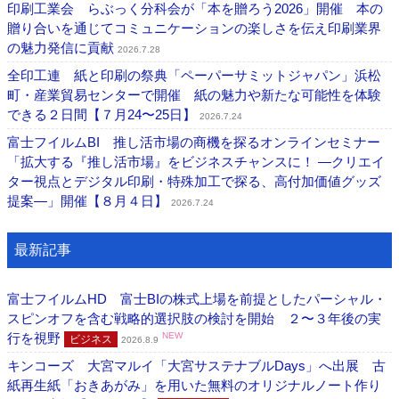
印刷工業会 らぶっく分科会が「本を贈ろう2026」開催 本の
贈り合いを通じてコミュニケーションの楽しさを伝え印刷業界
の魅力発信に貢献
2026.7.28
全印工連 紙と印刷の祭典「ペーパーサミットジャパン」浜松
町・産業貿易センターで開催 紙の魅力や新たな可能性を体験
できる２日間【７月24〜25日】
2026.7.24
富士フイルムBI 推し活市場の商機を探るオンラインセミナー
「拡大する『推し活市場』をビジネスチャンスに！ ―クリエイ
ター視点とデジタル印刷・特殊加工で探る、高付加価値グッズ
提案―」開催【８月４日】
2026.7.24
最新記事
富士フイルムHD 富士BIの株式上場を前提としたパーシャル・
スピンオフを含む戦略的選択肢の検討を開始 ２〜３年後の実
行を視野
NEW
ビジネス
2026.8.9
キンコーズ 大宮マルイ「大宮サステナブルDays」へ出展 古
紙再生紙「おきあがみ」を用いた無料のオリジナルノート作り