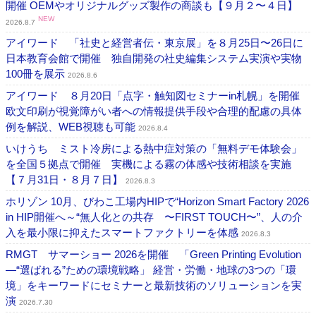
開催 OEMやオリジナルグッズ製作の商談も【９月２〜４日】
NEW
2026.8.7
アイワード 「社史と経営者伝・東京展」を８月25日〜26日に
日本教育会館で開催 独自開発の社史編集システム実演や実物
100冊を展示
2026.8.6
アイワード ８月20日「点字・触知図セミナーin札幌」を開催
欧文印刷が視覚障がい者への情報提供手段や合理的配慮の具体
例を解説、WEB視聴も可能
2026.8.4
いけうち ミスト冷房による熱中症対策の「無料デモ体験会」
を全国５拠点で開催 実機による霧の体感や技術相談を実施
【７月31日・８月７日】
2026.8.3
ホリゾン 10月、びわこ工場内HIPで“Horizon Smart Factory 2026
in HIP開催へ～“無人化との共存 〜FIRST TOUCH〜”、人の介
入を最小限に抑えたスマートファクトリーを体感
2026.8.3
RMGT サマーショー 2026を開催 「Green Printing Evolution
―“選ばれる”ための環境戦略」 経営・労働・地球の3つの「環
境」をキーワードにセミナーと最新技術のソリューションを実
演
2026.7.30