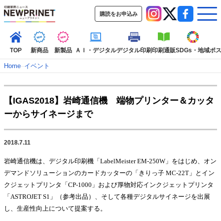
購読をお申込み
TOP
新商品
新製品
ＡＩ・デジタル
デジタル印刷
印刷通販
SDGs・地域
ポ
Home
–
イベント
インデックス
【IGAS2018】岩崎通信機 端物プリンター＆カッタ
TOP
新着記事
特集記事
動画コンテンツ
ーからサイネージまで
インタビュー
コレクション
カテゴリー一覧
2018.7.11
新商品
新製品
ＡＩ・デジタル
デジタル印刷
印刷通販
岩崎通信機は、
デジタル印刷機「
LabelMeister EM-250W
」をはじめ、オン
SDGs・地域
ポストプレス
ビジネス
イベント
信用情報
業界
デマンドソリューションのカードカッターの「きりっ子
MC-22T
」とイン
市場・統計
人事・移転・異動・訃報
クジェットプリンタ「
CP-1000
」および厚物対応インクジェットプリンタ
「
ASTROJET S1
」（参考出品）、そして各種デジタルサイネージを出展
特集記事カテゴリー一覧
し、生産性向上について提案する。
2022 見える化・MIS特集