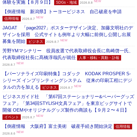
体験を実施【８月９日】
NEW
SDGs・地域
2026.8.8
【倒産情報 新潟県】トーヨービジネス 自己破産を申請
NEW
信用情報
2026.8.7
JAGAT 「page2027」ポスターデザイン決定、加藤文明社のデ
ザインを採用 公式サイトも例年より大幅に前倒し公開し出展
募集を開始
NEW
ビジネス
2026.8.7
芳野YMマシナリー 役員改選で代表取締役会長に島崎啓一氏、
代表取締役社長に髙橋淳哉氏が就任
人事・移転・異動・訃報
NEW
2026.8.7
【パーソナライズ印刷特集】コダック KODAK PROSPER S-
シリーズ インプリンティングシステム 従来の印刷工程にデジ
タルの力を加える
NEW
ビジネス
2026.8.7
ビジネスガイド社 「第67回ステーショナリー&ペーパーグッズ
フェア」「第34回STYLISH文具フェア」を東京ビッグサイトで
開催 OEMやオリジナルグッズ製作の商談も【９月２〜４日】
NEW
イベント
2026.8.7
【倒産情報 大阪府】富士美術 破産手続き開始決定
信用情報
NEW
2026.8.6