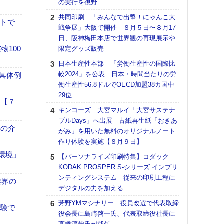
の実行を視野
る
共同印刷 「みんなで出撃！にゃんこ大
DNP
イトで
戦争展」大阪で開催 ８月５日〜８月17
上の
日、阪神梅田本店で世界観の再現展示や
意識
100
限定グッズ販売
時代
る組
日本生産性本部 「労働生産性の国際比
較2024」を公表 日本・時間当たりの労
【パ
具体例
働生産性56.8ドルでOECD加盟38カ国中
量バ
29位
特殊
施【７
キンコーズ 大宮マルイ「大宮サステナ
ホリゾ
ブルDays」へ出展 古紙再生紙「おきあ
で“Hor
、人の介
がみ」を用いた無料のオリジナルノート
催へ～
作り体験を実施【８月９日】
TO
スマ
「環境」
【パーソナライズ印刷特集】コダック
KODAK PROSPER S-シリーズ インプリ
理想
ンティングシステム 従来の印刷工程に
刷向
業界の
デジタルの力を加える
ン 『
を７
芳野YMマシナリー 役員改選で代表取締
体験で
面の
役会長に島崎啓一氏、代表取締役社長に
対応