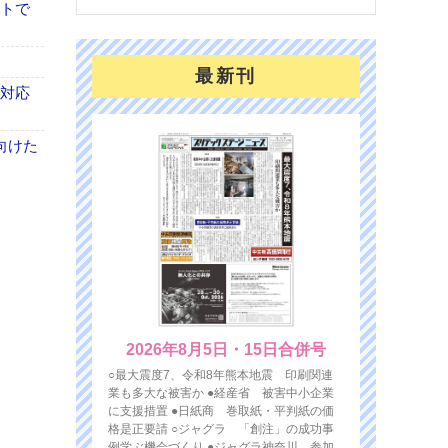
イトで
最新刊
も対応
向けた
2026年8月5日・15日合併号
○最大震度7、令和8年熊本地震 印刷関連
業も多大な被害か ●経産省 被害中小企業
に支援措置 ●日紙商 巻取紙・平判紙の価
格是正要請 ○ジャグラ 「創注」の成功事
例学ぶ機会づくり ●ジャグラ神奈川 参加