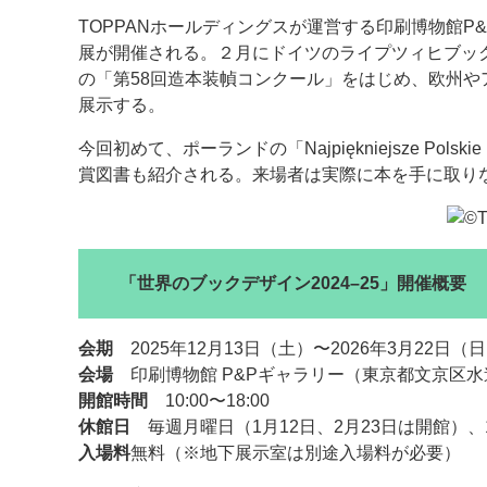
TOPPANホールディングスが運営する印刷博物館P&
案内
展が開催される。２月にドイツのライプツィヒブック
の「第58回造本装幀コンクール」をはじめ、欧州や
発刊案内
JFPI印刷用語集
印刷機材年鑑
展示する。
運営
今回初めて、ポーランドの「Najpiękniejsze Polskie K
賞図書も紹介される。来場者は実際に本を手に取り
会社案内
購読・購入申し込み
サイトポリシ
「世界のブックデザイン2024–25」開催概要
会期
2025年12月13日（土）〜2026年3月22日（
会場
印刷博物館 P&Pギャラリー（東京都文京区水道
開館時間
10:00〜18:00
休館日
毎週月曜日（1月12日、2月23日は開館）、12
入場料
無料（※地下展示室は別途入場料が必要）