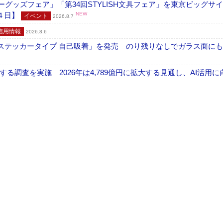
グッズフェア」「第34回STYLISH文具フェア」を東京ビッグサ
４日】
NEW
イベント
2026.8.7
信用情報
2026.8.6
フ ステッカータイプ 自己吸着」を発売 のり残りなしでガラス面に
調査を実施 2026年は4,789億円に拡大する見通し、AI活用に