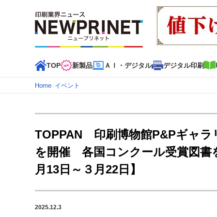
TOP
新製品
ＡＩ・デジタル
デジタル印刷
Home
–
イベント
インデックス
TOP
新着記事
特集記事
動画コンテンツ
TOPPAN 印刷博物館P&Pギャラ
カテゴリー一覧
を開催 各国コンクール受賞図書
新商品
新製品
ＡＩ・デジタル
デジタル印刷
印刷
月13日～３月22日】
特集記事カテゴリー一覧
2022 見える化・MIS特集
特集・デジタル印刷 アイデア
2025.12.3
特集・デジタル印刷 ～ 新成長軌道を描く