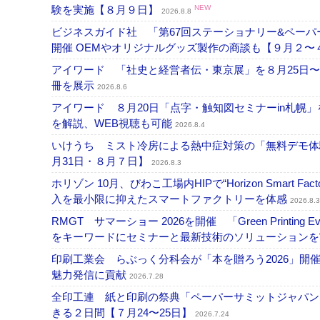
験を実施【８月９日】
NEW
2026.8.8
ビジネスガイド社 「第67回ステーショナリー&ペーパー
開催 OEMやオリジナルグッズ製作の商談も【９月２〜
アイワード 「社史と経営者伝・東京展」を８月25日〜
冊を展示
2026.8.6
アイワード ８月20日「点字・触知図セミナーin札幌
を解説、WEB視聴も可能
2026.8.4
いけうち ミスト冷房による熱中症対策の「無料デモ体
月31日・８月７日】
2026.8.3
ホリゾン 10月、びわこ工場内HIPで“Horizon Smart Fa
入を最小限に抑えたスマートファクトリーを体感
2026.8.3
RMGT サマーショー 2026を開催 「Green Printi
をキーワードにセミナーと最新技術のソリューション
印刷工業会 らぶっく分科会が「本を贈ろう2026」
魅力発信に貢献
2026.7.28
全印工連 紙と印刷の祭典「ペーパーサミットジャパン
きる２日間【７月24〜25日】
2026.7.24