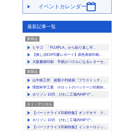
イベントカレンダー
最新記事一覧
新商品
ヒサゴ 「FUJIPLA」から貼り直し可...
【推し活EXPO夏レポート】原色美術印刷...
大阪書籍印刷 手紙がパズルになるレターセ...
新製品
山中紙工所 紙製小判抜袋「プラストッテ」...
理想科学工業 小ロットのパッケージ印刷向...
ホリゾン 10月、びわこ工場内HIPで“...
ＡＩ・デジタル
【パーソナライズ印刷特集】オンデオマ ク...
ホリゾン 10月、びわこ工場内HIPで“...
【パーソナライズ印刷特集】インターロジッ...