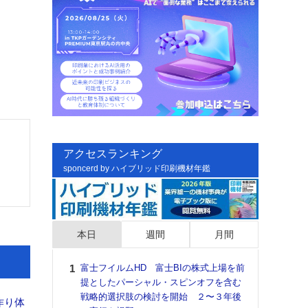
アクセスランキング
sponcerd by ハイブリッド印刷機材年鑑
本日
週間
月間
富士フイルムHD 富士BIの株式上場を前
日印
提としたパーシャル・スピンオフを含む
た個
戦略的選択肢の検討を開始 ２〜３年後
彰」
作り体