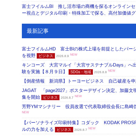
富士フイルムBI 推し活市場の商機を探るオンライン
ー視点とデジタル印刷・特殊加工で探る、高付加価値
最新記事
富士フイルムHD 富士BIの株式上場を前提としたパ
を視野
NEW
ビジネス
2026.8.9
キンコーズ 大宮マルイ「大宮サステナブルDays」
験を実施【８月９日】
NEW
SDGs・地域
2026.8.8
【倒産情報 新潟県】トーヨービジネス 自己破産を
JAGAT 「page2027」ポスターデザイン決定、
集を開始
NEW
ビジネス
2026.8.7
芳野YMマシナリー 役員改選で代表取締役会長に島崎
NEW
【パーソナライズ印刷特集】コダック KODAK PROS
ルの力を加える
NEW
ビジネス
2026.8.7