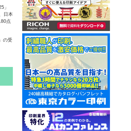
25」
、日本
80点
24」の受