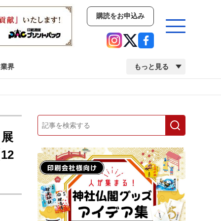
購読をお申込み
業界
もっと見る
新商品
イベント
市場・統計
人事・移転・異動・訃報
」展
12
業界
市場・統計
人事・移転・異動・訃報
中古印刷機・製本機特集
2022 検査・校正特集