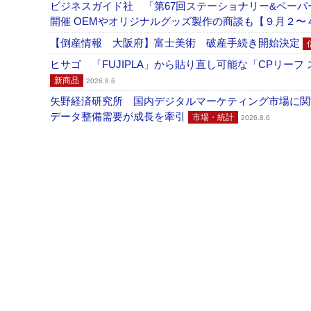
ビジネスガイド社 「第67回ステーショナリー&ペーパー
開催 OEMやオリジナルグッズ製作の商談も【９月２〜
【倒産情報 大阪府】富士美術 破産手続き開始決定
ヒサゴ 「FUJIPLA」から貼り直し可能な「CPリー
新商品
2026.8.6
矢野経済研究所 国内デジタルマーケティング市場に関する
データ整備需要が成長を牽引
市場・統計
2026.8.6