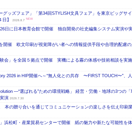
グッズフェア」「第34回STYLISH文具フェア」を東京ビッグサ
４日】
NEW
2026.8.7
26日に日本教育会館で開催 独自開発の社史編集システム実演や実物
」を開催 欧文印刷が視覚障がい者への情報提供手段や合理的配慮の
験会」を全国５拠点で開催 実機による霧の体感や技術相談を実
ctory 2026 in HIP開催へ～“無人化との共存 〜FIRST TOUCH〜”
ng Evolution ―“選ばれる”ための環境戦略」 経営・労働・地球の3つの
を実演
2026.7.30
開催 本の贈り合いを通じてコミュニケーションの楽しさを伝え印刷
」浜松町・産業貿易センターで開催 紙の魅力や新たな可能性を