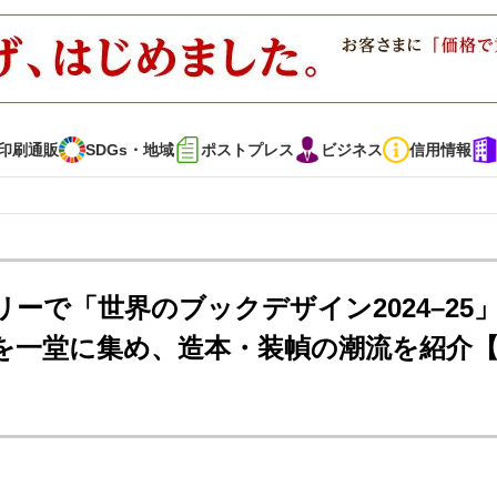
印刷通販
SDGs・地域
ポストプレス
ビジネス
信用情報
インタビュー
コレクション
リーで「世界のブックデザイン2024–25
を一堂に集め、造本・装幀の潮流を紹介【
通販
SDGs・地域
ポストプレス
ビジネス
イベント
信用情報
で勝負！ ～多様なビジネス・多彩な商材～
JAPAN PACK 2023 特集