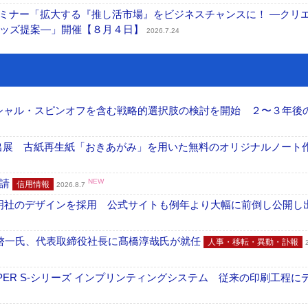
セミナー「拡大する『推し活市場』をビジネスチャンスに！ ―クリ
グッズ提案―」開催【８月４日】
2026.7.24
ーシャル・スピンオフを含む戦略的選択肢の検討を開始 ２〜３年後
へ出展 古紙再生紙「おきあがみ」を用いた無料のオリジナルノート
申請
NEW
信用情報
2026.8.7
加藤文明社のデザインを採用 公式サイトも例年より大幅に前倒し公開し
啓一氏、代表取締役社長に髙橋淳哉氏が就任
人事・移転・異動・訃報
PER S-シリーズ インプリンティングシステム 従来の印刷工程に