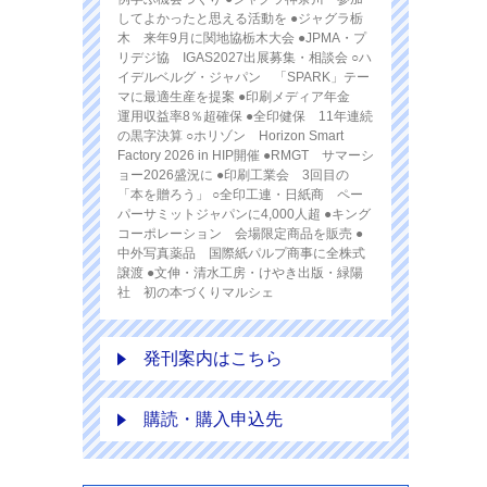
してよかったと思える活動を ●ジャグラ栃
木 来年9月に関地協栃木大会 ●JPMA・プ
リデジ協 IGAS2027出展募集・相談会 ○ハ
イデルベルグ・ジャパン 「SPARK」テー
マに最適生産を提案 ●印刷メディア年金
運用収益率8％超確保 ●全印健保 11年連続
の黒字決算 ○ホリゾン Horizon Smart
Factory 2026 in HIP開催 ●RMGT サマーシ
ョー2026盛況に ●印刷工業会 3回目の
「本を贈ろう」 ○全印工連・日紙商 ペー
パーサミットジャパンに4,000人超 ●キング
コーポレーション 会場限定商品を販売 ●
中外写真薬品 国際紙パルプ商事に全株式
譲渡 ●文伸・清水工房・けやき出版・緑陽
社 初の本づくりマルシェ
発刊案内はこちら
購読・購入申込先