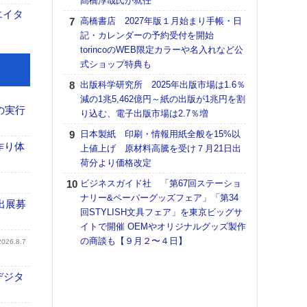
髙橋淳哉氏が就任
エイタ
【K
高橋書店 2027年版１月始まり手帳・日
道の
記・カレンダーの予約受付を開始
える
torincoのWEB限定カラーや名入れなど公
の印刷
式ショップ特典も
CE
出版科学研究所 2025年出版市場は1.6％
富士
減の1兆5,462億円～紙の出版が1兆円を割
地・
の実行
り込む、電子出版市場は2.7％増
付表
日本製紙 印刷・情報用紙全般を15%以
【ペ
作り体
上値上げ 原材料高騰を受け７月21日出
ト】
荷分より価格改定
アで
ビジネスガイド社 「第67回ステーショ
KO
ナリー&ペーパーグッズフェア」「第34
出展募
体製
回STYLISH文具フェア」を東京ビッグサ
イトで開催 OEMやオリジナルグッズ製作
【イ
の商談も【９月２〜４日】
けや
2026.8.7
「本
地域
デジタ