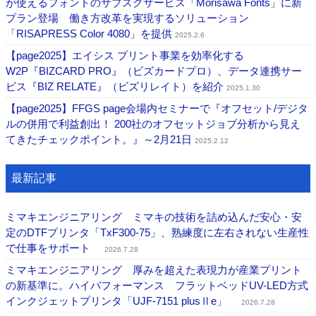
が使えるフォントのサブスクサービス「Morisawa Fonts」に新
プラン登場 働き方改革を実現するソリューション
「RISAPRESS Color 4080」を提供
2025.2.6
【page2025】エイシス プリント事業を効率化する
W2P『BIZCARD PRO』（ビズカードプロ）、データ連携サー
ビス『BIZ RELATE』（ビズリレイト）を紹介
2025.1.30
【page2025】FFGS page会場内セミナーで『オフセット/デジタ
ルの併用で利益創出！ 200社のオフセットジョブ分析から見え
てきたチェックポイント。』～2月21日
2025.2.12
最新記事
ミマキエンジニアリング ミマキの技術を詰め込んだ安心・安
定のDTFプリンタ「TxF300-75」、熟練度に左右されない生産性
で仕事をサポート
2026.7.28
ミマキエンジニアリング 厚みを超えた表現力が産業プリント
の新基準に。ハイパフォーマンス フラットベッドUV-LED方式
インクジェットプリンタ「UJF-7151 plusⅡe」
2026.7.28