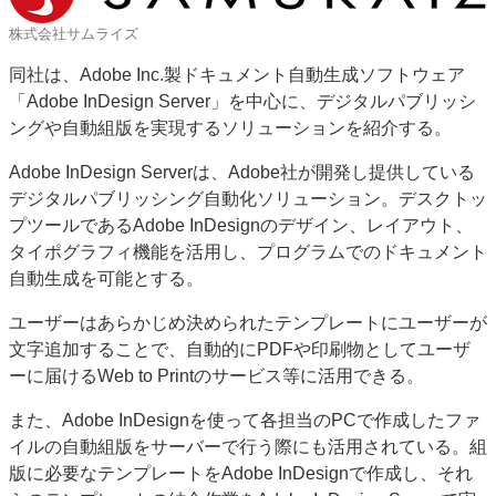
特集・デジタル印刷 アイデアで勝負！ ～多様なビジネス・多彩な商材～
株式会社サムライズ
JAPAN PACK 2023 特集
中古印刷機・製本機特集
2022 検査・校正特集
同社は、Adobe Inc.製ドキュメント自動生成ソフトウェア
特集・デジタル印刷 ～ 新成長軌道を描く
「Adobe InDesign Server」を中心に、デジタルパブリッシ
ングや自動組版を実現するソリューションを紹介する。
案内
発刊案内
JFPI印刷用語集
印刷機材年鑑
Adobe InDesign Serverは、Adobe社が開発し提供している
デジタルパブリッシング自動化ソリューション。デスクトッ
運営
プツールであるAdobe InDesignのデザイン、レイアウト、
会社案内
購読・購入申し込み
サイトポリシー
タイポグラフィ機能を活用し、プログラムでのドキュメント
お問い合わせ
自動生成を可能とする。
ユーザーはあらかじめ決められたテンプレートにユーザーが
文字追加することで、自動的にPDFや印刷物としてユーザ
ーに届けるWeb to Printのサービス等に活用できる。
また、Adobe InDesignを使って各担当のPCで作成したファ
イルの自動組版をサーバーで行う際にも活用されている。組
版に必要なテンプレートをAdobe InDesignで作成し、それ