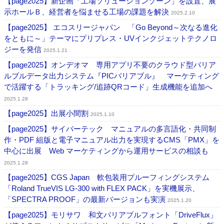
【page2025】新企画「工場ソリューションゾーン」を設置、展
示ホールＢ、経営者を悩ませる工場の課題を解決
2025.2.10
【page2025】 エコスリージャパン 「Go Beyond～次なる進化
をともに～」テーマにプリプレス・UVインクジェットテクノロ
ジーを発信
2025.1.21
【page2025】オンデオマ 専用アプリ不要のクラウド型バリア
ルブルデータ出力システム『PICバリアブル』 マーケティング
で活躍する「トラッキング/追跡QRコード」生成機能を追加へ
2025.1.28
【page2025】出展小間割
2025.1.10
【page2025】サイバーテック マニュアルの多言語化・共同制
作・PDF 組版と電子マニュアル出力を実現するCMS「PMX」を
中心に出展 Web マーケティングから運用サービスの相談も
2025.1.28
【page2025】CGS Japan 軟包装用プルーフィングシステム
「Roland TrueVIS LG-300 with FLEX PACK」を実機展示、
「SPECTRA PROOF」の最新バージョンも実演
2025.1.20
【page2025】モリサワ 和文バリアブルフォント「DriveFlux」