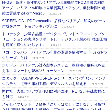
FFGS 高速・高性能なバリアブル印刷機能でPOD事業の利益
アップ バリアブル印刷の営業提案力のアップ、業務時間の短
縮に貢献するFormMagic5
2026.7.23
SCREEN GA PDFormstudio 多様なバリアブル印刷のデータ
作成をスマート＆フレキシブルに
2026.7.23
トヨテック 少量多品種・デジタルプリントのワンストップソ
リューションの実現をサポートし、デジタル印刷の前･後加工機
を提案・提供いたします。
2026.7.21
リコージャパン バリアブル印刷の課題を解決する「FusionPro
シリーズ」とは
2026.7.21
ホリゾン バリアブル対応製本システム 多品種少量時代を支
える、スマートな製本ソリューション
2026.7.21
コダック KODAK PROSPER S-シリーズ インプリンティング
システム 従来の印刷工程にデジタルの力を加える
2026.7.21
博伸社 大量バリアブル印刷に対応ユポ、PETなど特殊素材に
も対応
2026.7.21
メイセイプリント ＤＭを「送りっぱなし」にしない。分析型
ＤＭで開封後の行動を可視化 二次元コードと宛先をひも付