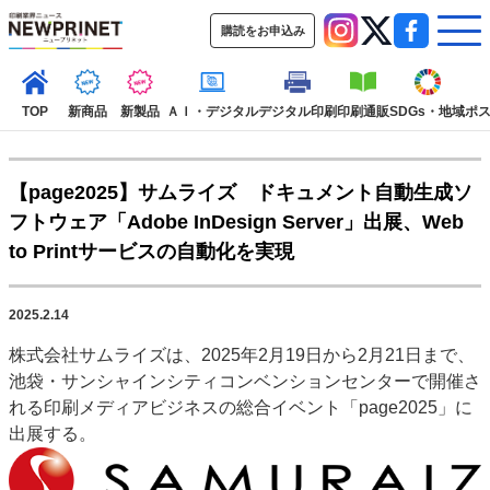
購読をお申込み
TOP
新商品
新製品
ＡＩ・デジタル
デジタル印刷
印刷通販
SDGs・地域
ポ
【page2025】サムライズ ドキュメント自動生成ソ
インデックス
フトウェア「Adobe InDesign Server」出展、Web
TOP
新着記事
特集記事
動画コンテンツ
to Printサービスの自動化を実現
インタビュー
コレクション
カテゴリー一覧
2025.2.14
新商品
新製品
ＡＩ・デジタル
デジタル印刷
印刷通販
株式会社サムライズは、2025年2月19日から2月21日まで、
SDGs・地域
ポストプレス
ビジネス
イベント
信用情報
業界
池袋・サンシャインシティコンベンションセンターで開催さ
市場・統計
人事・移転・異動・訃報
れる印刷メディアビジネスの総合イベント「page2025」に
出展する。
特集記事カテゴリー一覧
2022 見える化・MIS特集