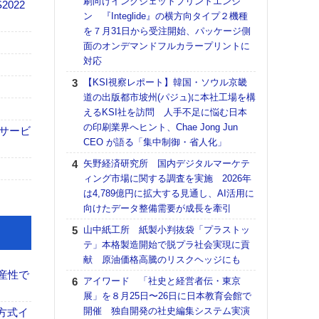
刷向けインクジェットプリントエンジ
DNP
2022
ン 『Integlide』の横方向タイプ２機種
上の
を７月31日から受注開始、パッケージ側
意識
面のオンデマンドフルカラープリントに
時代
対応
る組
【KSI視察レポート】韓国・ソウル京畿
【パ
道の出版都市坡州(パジュ)に本社工場を構
量バ
えるKSI社を訪問 人手不足に悩む日本
特殊
の印刷業界へヒント、Chae Jong Jun
でサービ
ホリゾ
CEO が語る「集中制御・省人化」
で“Hor
矢野経済研究所 国内デジタルマーケテ
催へ～
ィング市場に関する調査を実施 2026年
TO
は4,789億円に拡大する見通し、AI活用に
スマ
向けたデータ整備需要が成長を牽引
【K
山中紙工所 紙製小判抜袋「プラストッ
道の
テ」本格製造開始で脱プラ社会実現に貢
える
献 原油価格高騰のリスクヘッジにも
の印刷
産性で
CE
アイワード 「社史と経営者伝・東京
展」を８月25日〜26日に日本教育会館で
理想
開催 独自開発の社史編集システム実演
刷向
方式イ