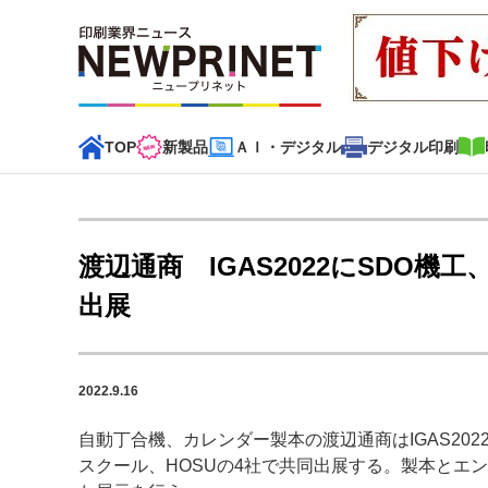
TOP
新製品
ＡＩ・デジタル
デジタル印刷
インデックス
TOP
新着記事
特集記事
動画コンテンツ
渡辺通商 IGAS2022にSDO機
カテゴリー一覧
出展
新商品
新製品
ＡＩ・デジタル
デジタル印刷
印刷
2022.9.16
特集記事カテゴリー一覧
自動丁合機、カレンダー製本の渡辺通商はIGAS202
特集・デジタル印刷 アイデアで勝負！ ～多様なビジネス
スクール、HOSUの4社で共同出展する。製本とエ
特集・デジタル印刷 ～ 新成長軌道を描く