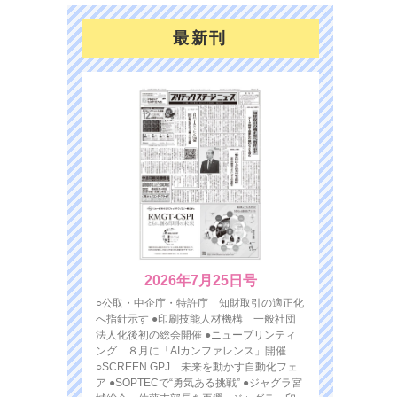
最新刊
2026年7月25日号
○公取・中企庁・特許庁 知財取引の適正化
へ指針示す ●印刷技能人材機構 一般社団
法人化後初の総会開催 ●ニュープリンティ
ング ８月に「AIカンファレンス」開催
○SCREEN GPJ 未来を動かす自動化フェ
ア ●SOPTECで“勇気ある挑戦” ●ジャグラ宮