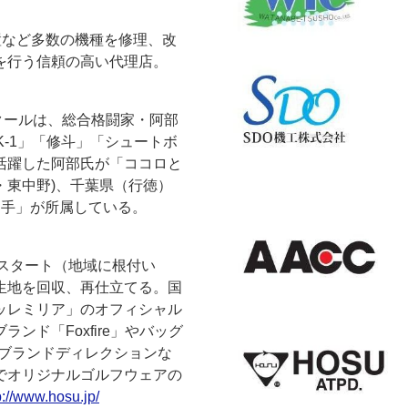
置など多数の機種を修理、改
を行う信頼の高い代理店。
スクールは、総合格闘家・阿部
K-1」「修斗」「シュートボ
ー
お問い合わせ
活躍した阿部氏が「ココロと
・東中野)、千葉県（行徳）
選手」が所属している。
ドスタート（地域に根付い
生地を回収、再仕立てる。国
ッレミリア」のオフィシャル
ド「Foxfire」やバッグ
び、ブランドディレクションな
でオリジナルゴルフウェアの
p://www.hosu.jp/