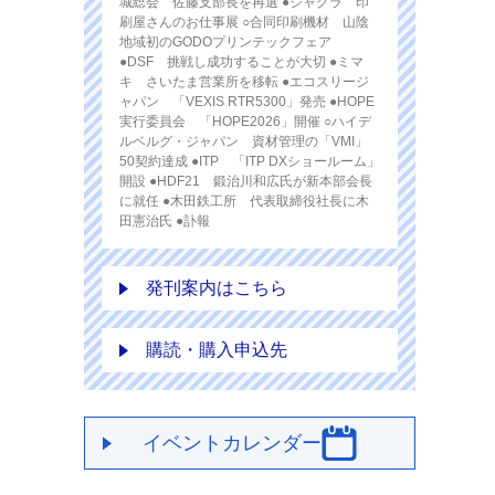
城総会 佐藤支部長を再選 ●ジャグラ 印
刷屋さんのお仕事展 ○合同印刷機材 山陰
地域初のGODOプリンテックフェア
●DSF 挑戦し成功することが大切 ●ミマ
キ さいたま営業所を移転 ●エコスリージ
ャパン 「VEXIS RTR5300」発売 ●HOPE
実行委員会 「HOPE2026」開催 ○ハイデ
ルベルグ・ジャパン 資材管理の「VMI」
50契約達成 ●ITP 「ITP DXショールーム」
開設 ●HDF21 鍛治川和広氏が新本部会長
に就任 ●木田鉄工所 代表取締役社長に木
田憲治氏 ●訃報
発刊案内はこちら
購読・購入申込先
イベントカレンダー