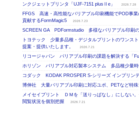
ンクジェットプリンタ「UJF-7151 plusⅡe」
2026.7.28
FFGS 高速・高性能なバリアブル印刷機能でPOD
貢献するFormMagic5
2026.7.23
SCREEN GA PDFormstudio 多様なバリア
トヨテック 少量多品種・デジタルプリントのワンスト
提案・提供いたします。
2026.7.21
リコージャパン バリアブル印刷の課題を解決する「Fusi
ホリゾン バリアブル対応製本システム 多品種少量
コダック KODAK PROSPER S-シリーズ イン
博伸社 大量バリアブル印刷に対応ユポ、PETなど特
メイセイプリント ＤＭを「送りっぱなし」にしない。
閲覧状況を個別把握
2026.7.21