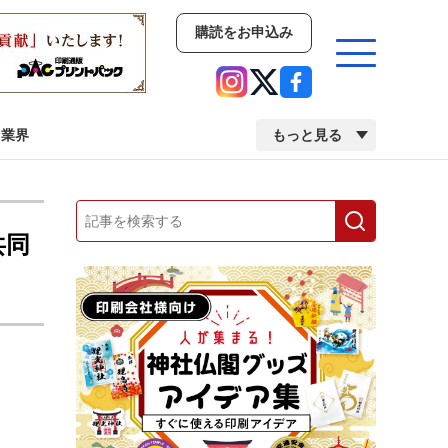
購読をお申込み
業界
もっと見る
新商品
イベント
市場・統計
共同
人事・移転・異動・訃報
業界
市場・統計
人事・移転・異動・訃報
2022 見える化・MIS特集
2022 検査・校正特集