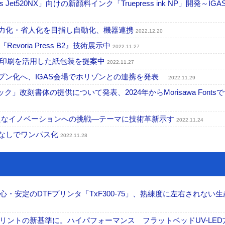
Jet520NX」向けの新顔料インク「Truepress ink NP」開発～IGAS
～省力化・省人化を目指し自動化、機器連携
2022.12.20
voria Press B2』技術展示中
2022.11.27
ジタル印刷を活用した紙包装を提案中
2022.11.27
ープン化へ、IGAS会場でホリゾンとの連携を発表
2022.11.29
改刻書体の提供について発表、2024年からMorisawa Fonts
vation！―新たなイノベーションへの挑戦―テーマに技術革新示す
2022.11.24
工なしでワンパス化
2022.11.28
安定のDTFプリンタ「TxF300-75」、熟練度に左右されない生
ントの新基準に。ハイパフォーマンス フラットベッドUV-LED