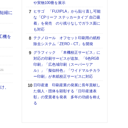
や実物100冊を展示
ン 『
を７
ヒサゴ 「FUJIPLA」から貼り直し可能
の短縮に
面の
な「CPリーフ ステッカータイプ 自己吸
対応
着」を発売 のり残りなしでガラス面に
も対応
【ペ
ト】
工機を
テクノロール オフセット印刷用の紙粉
アで
除去システム「ZERO－CT」を開発
KO
グラフィック 「本機校正サービス」に
体製
対応の印刷サービスが追加、「6色RGB
印刷」「広色域印刷（スーパーリア
【パ
.21
ル）」「擬似特色」「ワイドマルチカラ
士フ
ー印刷」が本紙校正サービスに対応
パン
書を
日印産連 印刷産業の発展に長年貢献し
付け、
ツー
た個人・団体を顕彰する「日印産連表
トも
彰」の受賞者を発表 多年の功績を称え
る
富士
地・
付表