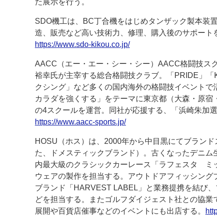
た展示を行う。
案内
SDO機工は、BC丁合機をはじめタンザック製本装
造、販売など高い技術力、修理、購入後のサポート
発刊案内
JFPI印刷用語集
印刷機材年鑑
https://www.sdo-kikou.co.jp/
運営
AACC（エー・エー・シー・シー）AACC格闘技
裕幸氏が主宰する総合格闘技クラブ。「PRIDE」「
会社案内
購読・購入申し込み
サイトポリシ
クシング」など多くの国内海外の格闘技イベントで
カラダを強くする」をテーマに東京都（大森・原宿
の4スクールを運営。同社が応援する、「浜崎朱加
https://www.aacc-sports.jp/
HOSU（ホス）は、2000年から中目黒にてブラン
た、ドメスティックブランド）。古くなったデニム
内最大級のクラシックカーレース「ラフェスタ ミ
ウェアの製作を担当する。アウトドアフィッシングブラン
ブランド「HARVEST LABEL」と業務提携を結
どを担当する。またゴルフダイジェスト社との協業
展開や百貨店催事などのイベントにも出店する。
htt