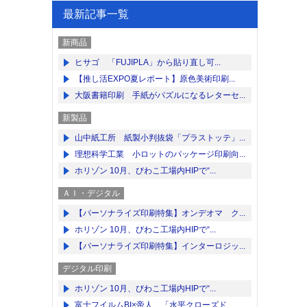
最新記事一覧
新商品
ヒサゴ 「FUJIPLA」から貼り直し可...
【推し活EXPO夏レポート】原色美術印刷...
大阪書籍印刷 手紙がパズルになるレターセ...
新製品
山中紙工所 紙製小判抜袋「プラストッテ」...
理想科学工業 小ロットのパッケージ印刷向...
ホリゾン 10月、びわこ工場内HIPで“...
ＡＩ・デジタル
【パーソナライズ印刷特集】オンデオマ ク...
ホリゾン 10月、びわこ工場内HIPで“...
【パーソナライズ印刷特集】インターロジッ...
デジタル印刷
ホリゾン 10月、びわこ工場内HIPで“...
富士フイルムBI×帝人 「水平クローズド...