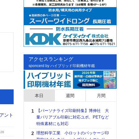
アクセスランキング
sponcerd by ハイブリッド印刷機材年鑑
本日
週間
月間
【パーソナライズ印刷特集】博伸社 大
日印
、アント
量バリアブル印刷に対応ユポ、PETなど
た個
特殊素材にも対応
彰」
る
.28
理想科学工業 小ロットのパッケージ印