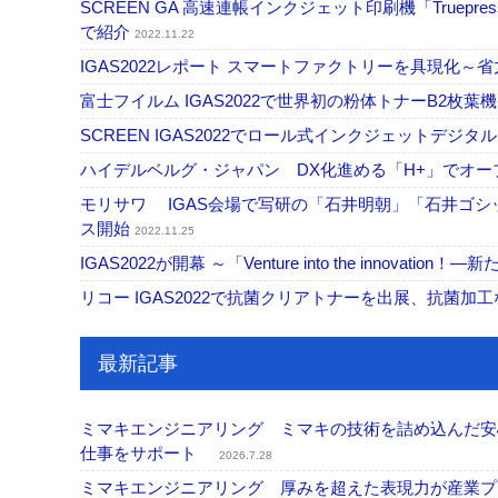
SCREEN GA 高速連帳インクジェット印刷機「Truepress 
で紹介
2022.11.22
IGAS2022レポート スマートファクトリーを具現化
富士フイルム IGAS2022で世界初の粉体トナーB2枚葉機『Re
SCREEN IGAS2022でロール式インクジェットデ
ハイデルベルグ・ジャパン DX化進める「H+」でオ
モリサワ IGAS会場で写研の「石井明朝」「石井ゴシック」
ス開始
2022.11.25
IGAS2022が開幕 ～「Venture into the inno
リコー IGAS2022で抗菌クリアトナーを出展、抗菌加
最新記事
ミマキエンジニアリング ミマキの技術を詰め込んだ安心・
仕事をサポート
2026.7.28
ミマキエンジニアリング 厚みを超えた表現力が産業プリ