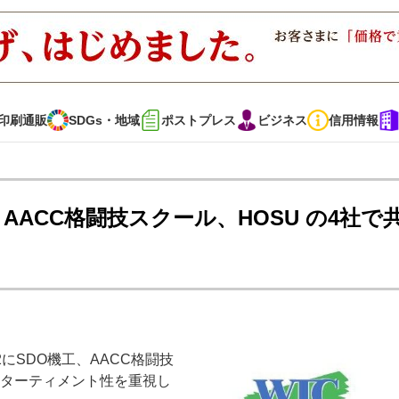
印刷通販
SDGs・地域
ポストプレス
ビジネス
信用情報
インタビュー
コレクション
工、AACC格闘技スクール、HOSU の4社で
通販
SDGs・地域
ポストプレス
ビジネス
イベント
信用情報
2にSDO機工、AACC格闘技
・多彩な商材～
JAPAN PACK 2023 特集
中古印刷機・製本機特集
ンターティメント性を重視し