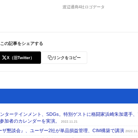
渡辺通商4社ロゴデータ
この記事をシェアする
X（旧Twitter）
リンクをコピー
とエンターテインメント、SDGs。特別ゲストに格闘家浜崎朱加選手
や参加者のカレンダーを実演。
2022.11.21
apiensユーザ懇談会』、ユーザー2社が単品損益管理、CIM構築で講演
2022.11