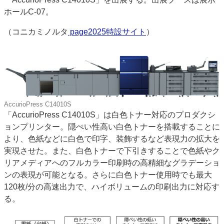
ホールC-07。
特集・デジタル印刷 アイデアで勝負！ ～多様なビジネス・多彩な商材～
JAPAN PACK 2023 特集
中古印刷機・製本機特集
2022 検査・校正特集
（コニカミノルタ
page2025特設サイト
）
特集・デジタル印刷 ～ 新成長軌道を描く
案内
発刊案内
JFPI印刷用語集
印刷機材年鑑
運営
AccurioPress C14010S
会社案内
購読・購入申し込み
サイトポリシー
「AccurioPress C14010S」は白色トナー対応のプロダクシ
お問い合わせ
ョンプリンター。隠ぺい性高い白色トナーを搭載することに
より、色紙などに白色で印字、装飾するなど表現力の拡大を
実現させた。また、白色トナーで下引きすることで色紙やク
リアメディアへのフルカラー印刷時の高精細なグラデーショ
ンの表現が可能となる。さらに白色トナー使用時でも最大
120枚/分の高速出力で、ハイボリュームの印刷出力に対応す
る。