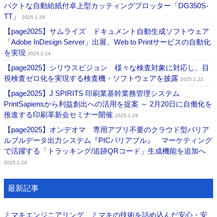
パクトな自動給紙付卓上型カッティングプロッター「DG350S-
TT」
2025.1.29
【page2025】サムライズ ドキュメント自動生成ソフトウェア
「Adobe InDesign Server」出展、Web to Printサービスの自動化
を実現
2025.2.14
【page2025】シリウスビジョン 様々な検査対象に対応し、目
視検査ゼロ化を実現する検査機・ソフトウェアを披露
2025.1.22
【page2025】J SPIRITS 印刷業基幹業務管理システム
PrintSapiensから利益創出への活用を提案 ～ 2月20日に自働化を
推進する印刷革新会セミナー開催
2025.1.29
【page2025】オンデオマ 専用アプリ不要のクラウド型バリア
ルブルデータ出力システム『PICバリアブル』 マーケティング
で活躍する「トラッキング/追跡QRコード」生成機能を追加へ
2025.1.28
最新記事
ミマキエンジニアリング ミマキの技術を詰め込んだ安心・安