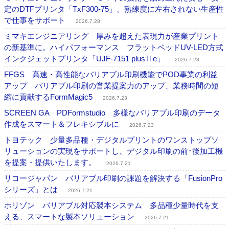
定のDTFプリンタ「TxF300-75」、熟練度に左右されない生産性
で仕事をサポート
2026.7.28
ミマキエンジニアリング 厚みを超えた表現力が産業プリント
の新基準に。ハイパフォーマンス フラットベッドUV-LED方式
インクジェットプリンタ「UJF-7151 plusⅡe」
2026.7.28
FFGS 高速・高性能なバリアブル印刷機能でPOD事業の利益
アップ バリアブル印刷の営業提案力のアップ、業務時間の短
縮に貢献するFormMagic5
2026.7.23
SCREEN GA PDFormstudio 多様なバリアブル印刷のデータ
作成をスマート＆フレキシブルに
2026.7.23
トヨテック 少量多品種・デジタルプリントのワンストップソ
リューションの実現をサポートし、デジタル印刷の前･後加工機
を提案・提供いたします。
2026.7.21
リコージャパン バリアブル印刷の課題を解決する「FusionPro
シリーズ」とは
2026.7.21
ホリゾン バリアブル対応製本システム 多品種少量時代を支
える、スマートな製本ソリューション
2026.7.21