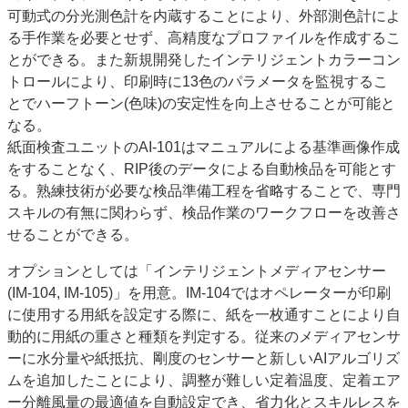
可動式の分光測色計を内蔵することにより、外部測色計によ
る手作業を必要とせず、高精度なプロファイルを作成するこ
とができる。また新規開発したインテリジェントカラーコン
トロールにより、印刷時に13色のパラメータを監視するこ
とでハーフトーン(色味)の安定性を向上させることが可能と
なる。
紙面検査ユニットのAI-101はマニュアルによる基準画像作成
をすることなく、RIP後のデータによる自動検品を可能とす
る。熟練技術が必要な検品準備工程を省略することで、専門
スキルの有無に関わらず、検品作業のワークフローを改善さ
せることができる。
オプションとしては「インテリジェントメディアセンサー
(IM-104, IM-105)」を用意。IM-104ではオペレーターが印刷
に使用する用紙を設定する際に、紙を一枚通すことにより自
動的に用紙の重さと種類を判定する。従来のメディアセンサ
ーに水分量や紙抵抗、剛度のセンサーと新しいAIアルゴリズ
ムを追加したことにより、調整が難しい定着温度、定着エア
ー分離風量の最適値を自動設定でき、省力化とスキルレスを