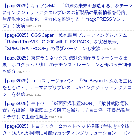
【page2025】キヤノンMJ 「印刷の未来を創造する」をテーマ
にインクジェットデジタルプレスの新製品の最新情報を発信、
生産現場の自動化・省力化を推進する「imagePRESS Vシリー
ズ」も実演
2025.2.13
【page2025】CGS Japan 軟包装用プルーフィングシステム
「Roland TrueVIS LG-300 with FLEX PACK」を実機展示、
「SPECTRA PROOF」の最新バージョンも実演
2025.1.20
【page2025】東京ラミネックス 信頼の国産ラミネーターを出
展、ホログラムPP加工のデモンストレーションと缶バッチ制作
も紹介
2025.2.7
【page2025】 エコスリージャパン 「Go Beyond～次なる進化
をともに～」テーマにプリプレス・UVインクジェットテクノロ
ジーを発信
2025.1.21
【page2025】モトヤ 「紙面昇温装置SION」「放射式除電装
置」を出展 静電気による阻害を減らしチョコ停・不良品発生
を予防して生産性向上
2025.2.6
【page2025】トヨテック ２カットヘッド搭載で半抜き+全抜
き・筋入れが同時に可能なカッティングソリューション コン