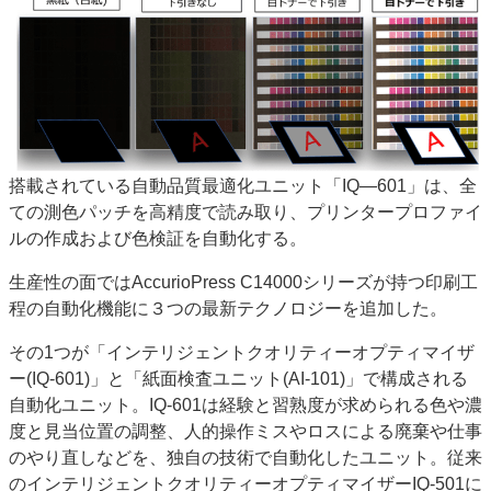
搭載されている自動品質最適化ユニット「IQ―601」は、全
ての測色パッチを高精度で読み取り、プリンタープロファイ
ルの作成および色検証を自動化する。
生産性の面ではAccurioPress C14000シリーズが持つ印刷工
程の自動化機能に３つの最新テクノロジーを追加した。
その1つが「インテリジェントクオリティーオプティマイザ
ー(IQ-601)」と「紙面検査ユニット(AI-101)」で構成される
自動化ユニット。IQ-601は経験と習熟度が求められる色や濃
度と見当位置の調整、人的操作ミスやロスによる廃棄や仕事
のやり直しなどを、独自の技術で自動化したユニット。従来
のインテリジェントクオリティーオプティマイザーIQ-501に