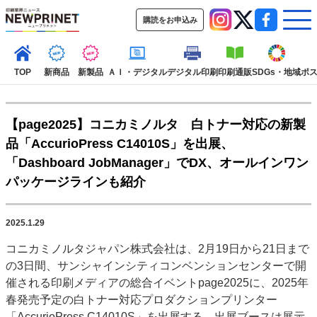
購読をお申込み
TOP
新商品
新製品
ＡＩ・デジタル
デジタル印刷
印刷通販
SDGs・地域
ポ
【page2025】コニカミノルタ 白トナー対応の新製
インデックス
品「AccurioPress C14010S」を出展、
TOP
新着記事
特集記事
動画コンテンツ
「Dashboard JobManager」でDX、オールインワン
インタビュー
コレクション
パッケージラインも紹介
カテゴリー一覧
新商品
新製品
ＡＩ・デジタル
デジタル印刷
印刷通販
2025.1.29
SDGs・地域
ポストプレス
ビジネス
イベント
信用情報
業界
コニカミノルタジャパン株式会社は、2月19日から21日まで
市場・統計
人事・移転・異動・訃報
の3日間、サンシャインシティコンベンションセンターで開
催される印刷メディアの総合イベントpage2025に、2025年
特集記事カテゴリー一覧
春発売予定の白トナー対応プロダクションプリンター
2022 見える化・MIS特集
「AccurioPress C14010S」を出展する。出展ブースは展示