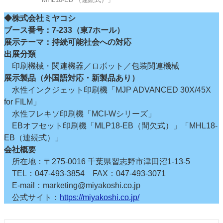
◆株式会社ミヤコシ
ブース番号：7-233（東7ホール）
展示テーマ：持続可能社会への対応
出展分類
印刷機械・関連機器／ロボット／包装関連機械
展示製品（外国語対応・新製品あり）
水性インクジェット印刷機「MJP ADVANCED 30X/45X
for FILM」
水性フレキソ印刷機「MCI-Wシリーズ」
EBオフセット印刷機「MLP18-EB（間欠式）」「MHL18-
EB（連続式）」
会社概要
所在地：〒275-0016 千葉県習志野市津田沼1-13-5
TEL：047-493-3854 FAX：047-493-3071
E-mail：marketing@miyakoshi.co.jp
公式サイト：
https://miyakoshi.co.jp/