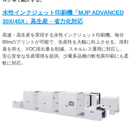
特集・デジタル印刷 アイデアで勝負！ ～多様なビジネス・多彩な商材～
水性インクジェット印刷機「MJP ADVANCED
JAPAN PACK 2023 特集
中古印刷機・製本機特集
2022 検査・校正特集
30X/45X」高生産・省力化対応
特集・デジタル印刷 ～ 新成長軌道を描く
案内
高速・高生産を実現する水性インクジェット印刷機。毎分
80mのプリントが可能で、生産性を大幅に向上させる。溶剤
発刊案内
JFPI印刷用語集
印刷機材年鑑
臭を抑え、VOC排出量を削減。スキルレス運用に対応し、
運営
安心安全な生産環境を提供。少量多品種の軟包装印刷にも柔
軟に対応。
会社案内
購読・購入申し込み
サイトポリシー
お問い合わせ