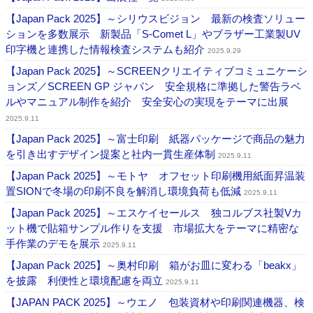
【Japan Pack 2025】～シリウスビジョン 最新の検査ソリュー
ションを多数展示 新製品「S-Comet L」やブラザー工業製UV
印字機と連携した情報検査システムも紹介
2025.9.29
【Japan Pack 2025】～SCREENクリエイティブコミュニケーシ
ョンズ／SCREEN GP ジャパン 安全規格に準拠した警告ラベ
ルやマニュアル制作を紹介 安全安心の実現をテーマに出展
2025.9.11
【Japan Pack 2025】～富士印刷 紙器パッケージで商品の魅力
を引き出すデザイン提案と社内一貫生産体制
2025.9.11
【Japan Pack 2025】～モトヤ オフセット印刷機用紙面昇温装
置SIONで冬場の印刷不良を解消し環境負荷も低減
2025.9.11
【Japan Pack 2025】～エスケイセールス 独コルブス社製Vカ
ット機で貼箱サンプル作りを支援 市場拡大をテーマに精密な
手作業のデモを展示
2025.9.11
【Japan Pack 2025】～奥村印刷 箱がお皿に変わる「beakx」
を披露 利便性と環境配慮を両立
2025.9.11
【JAPAN PACK 2025】～ウエノ 包装資材や印刷関連機器、検