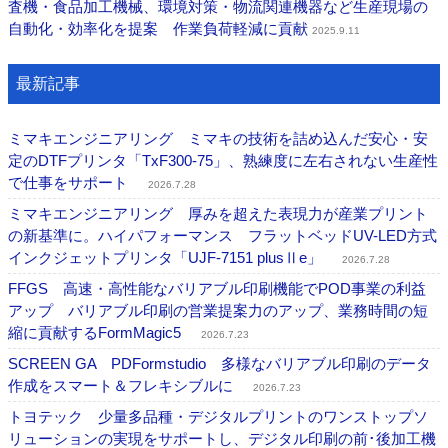
査機・食品加工機械、環境対策・物流関連機器など生産現場の
自動化・効率化を提案 作業負荷軽減に貢献
2025.9.11
最新記事
ミマキエンジニアリング ミマキの技術を詰め込んだ安心・安
定のDTFプリンタ「TxF300-75」、熟練度に左右されない生産性
で仕事をサポート
2026.7.28
ミマキエンジニアリング 厚みを超えた表現力が産業プリント
の新基準に。ハイパフォーマンス フラットベッドUV-LED方式
インクジェットプリンタ「UJF-7151 plusⅡe」
2026.7.28
FFGS 高速・高性能なバリアブル印刷機能でPOD事業の利益
アップ バリアブル印刷の営業提案力のアップ、業務時間の短
縮に貢献するFormMagic5
2026.7.23
SCREEN GA PDFormstudio 多様なバリアブル印刷のデータ
作成をスマート＆フレキシブルに
2026.7.23
トヨテック 少量多品種・デジタルプリントのワンストップソ
リューションの実現をサポートし、デジタル印刷の前･後加工機