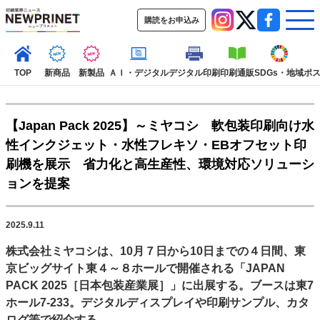
購読をお申込み
TOP
新商品
新製品
ＡＩ・デジタル
デジタル印刷
印刷通販
SDGs・地域
ポ
【Japan Pack 2025】～ミヤコシ 軟包装印刷向け水
インデックス
性インクジェット・水性フレキソ・EBオフセット印
TOP
新着記事
特集記事
動画コンテンツ
刷機を展示 省力化と高生産性、環境対応ソリューシ
インタビュー
コレクション
ョンを提案
カテゴリー一覧
新商品
新製品
ＡＩ・デジタル
デジタル印刷
印刷通販
2025.9.11
SDGs・地域
ポストプレス
ビジネス
イベント
信用情報
業界
株式会社ミヤコシは、10月７日から10日までの４日間、東
市場・統計
人事・移転・異動・訃報
京ビッグサイト東４～８ホールで開催される「JAPAN
PACK 2025［日本包装産業展］」に出展する。ブースは東7
特集記事カテゴリー一覧
ホール7-233。デジタルディスプレイや印刷サンプル、カタ
2022 見える化・MIS特集
ログ等で紹介する。