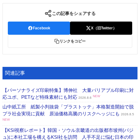
この記事をシェアする
Facebook
X（旧Twitter）
リンクをコピー
関連記事
【パーソナライズ印刷特集】博伸社 大量バリアブル印刷に対
応ユポ、PETなど特殊素材にも対応
NEW
2026.8.6
山中紙工所 紙製小判抜袋「プラストッテ」本格製造開始で脱
プラ社会実現に貢献 原油価格高騰のリスクヘッジにも
2026.8.5
NEW
【KSI視察レポート】韓国・ソウル京畿道の出版都市坡州(パジ
ュ)に本社工場を構えるKSI社を訪問 人手不足に悩む日本の印