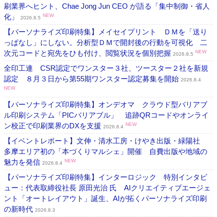
刷業界へヒント、Chae Jong Jun CEO が語る「集中制御・省人
化」
NEW
2026.8.5
【パーソナライズ印刷特集】メイセイプリント ＤＭを「送り
っぱなし」にしない。分析型ＤＭで開封後の行動を可視化 二
次元コードと宛先をひも付け、閲覧状況を個別把握
NEW
2026.8.5
全印工連 CSR認定でワンスター３社、ツースター２社を新規
認定 ８月３日から第55期ワンスター認定募集を開始
2026.8.4
NEW
【パーソナライズ印刷特集】オンデオマ クラウド型バリアブ
ル印刷システム「PICバリアブル」 追跡QRコードやオンライ
ン校正で印刷業界のDXを支援
NEW
2026.8.4
【イベントレポート】文伸・清水工房・けやき出版・緑陽社
多摩エリア初の「本づくりマルシェ」開催 自費出版や地域の
魅力を発信
NEW
2026.8.4
【パーソナライズ印刷特集】インターロジック 特別インタビ
ュー：代表取締役社長 原田光治 氏 AIクリエイティブエージェ
ント「オートレイアウト」誕生、AIが拓くパーソナライズ印刷
の新時代
2026.8.3