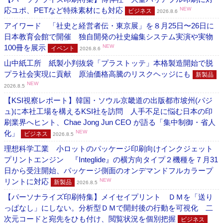
応ユポ、PETなど特殊素材にも対応
NEW
ビジネス
2026.8.6
アイワード 「社史と経営者伝・東京展」を８月25日〜26日に
日本教育会館で開催 独自開発の社史編集システム実演や実物
100冊を展示
NEW
イベント
2026.8.6
山中紙工所 紙製小判抜袋「プラストッテ」本格製造開始で脱
プラ社会実現に貢献 原油価格高騰のリスクヘッジにも
新製品
NEW
2026.8.5
【KSI視察レポート】韓国・ソウル京畿道の出版都市坡州(パジ
ュ)に本社工場を構えるKSI社を訪問 人手不足に悩む日本の印
刷業界へヒント、Chae Jong Jun CEO が語る「集中制御・省人
化」
NEW
ビジネス
2026.8.5
理想科学工業 小ロットのパッケージ印刷向けインクジェット
プリントエンジン 『Integlide』の横方向タイプ２機種を７月31
日から受注開始、パッケージ側面のオンデマンドフルカラープ
リントに対応
NEW
新製品
2026.8.5
【パーソナライズ印刷特集】メイセイプリント ＤＭを「送り
っぱなし」にしない。分析型ＤＭで開封後の行動を可視化 二
次元コードと宛先をひも付け、閲覧状況を個別把握
ビジネス