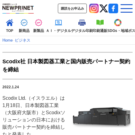
購読をお申込み
TOP
新商品
新製品
ＡＩ・デジタル
デジタル印刷
印刷通販
SDGs・地域
ポ
Home
–
ビジネス
インデックス
Scodix社 日本製図器工業と国内販売パートナー契約
TOP
新着記事
特集記事
動画コンテンツ
を締結
インタビュー
コレクション
カテゴリー一覧
2022.1.24
新商品
新製品
ＡＩ・デジタル
デジタル印刷
印刷通販
Scodix Ltd.（イスラエル）は
SDGs・地域
ポストプレス
ビジネス
イベント
信用情報
業界
1月18日、日本製図器工業
市場・統計
人事・移転・異動・訃報
（大阪府大阪市）とScodixソ
リューションの日本における
特集記事カテゴリー一覧
販売パートナー契約を締結し
2022 見える化・MIS特集
たと発表した。