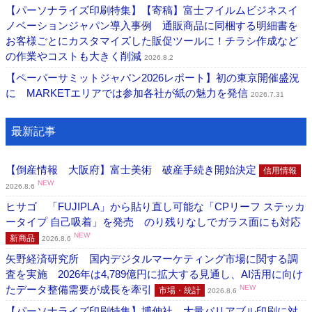
【パーソナライズ印刷特集】【寄稿】富士フイルムビジネスイ
ノベーションジャパン導入事例 通販商品に同梱する明細書を
お客様ごとにカスタマイズした販促ツールに！チラシ作成など
の作業やコストも大きく削減
2026.8.2
【ペーパーサミットジャパン2026レポート】初の東京開催盛況
に MARKETエリアでは参加各社が紙の魅力を発信
2026.7.31
最新記事
【倒産情報 大阪府】富士美術 破産手続き開始決定
信用情報
NEW
2026.8.6
ヒサゴ 「FUJIPLA」から貼り直し可能な「CPリーフ ステッカ
ータイプ 自己吸着」を発売 のり残りなしでガラス面にも対応
NEW
新商品
2026.8.6
矢野経済研究所 国内デジタルマーケティング市場に関する調
査を実施 2026年は4,789億円に拡大する見通し、AI活用に向け
たデータ整備需要が成長を牽引
NEW
市場・統計
2026.8.6
【パーソナライズ印刷特集】博伸社 大量バリアブル印刷に対