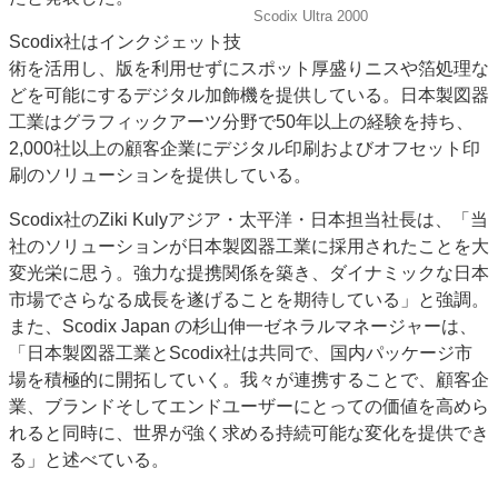
Scodix Ultra 2000
特集・デジタル印刷 アイデアで勝負！ ～多様なビジネス・多彩な商材～
Scodix社はインクジェット技
JAPAN PACK 2023 特集
中古印刷機・製本機特集
2022 検査・校正特集
術を活用し、版を利用せずにスポット厚盛りニスや箔処理な
特集・デジタル印刷 ～ 新成長軌道を描く
どを可能にするデジタル加飾機を提供している。日本製図器
工業はグラフィックアーツ分野で50年以上の経験を持ち、
案内
2,000社以上の顧客企業にデジタル印刷およびオフセット印
発刊案内
JFPI印刷用語集
印刷機材年鑑
刷のソリューションを提供している。
運営
Scodix社のZiki Kulyアジア・太平洋・日本担当社長は、「当
会社案内
購読・購入申し込み
サイトポリシー
社のソリューションが日本製図器工業に採用されたことを大
お問い合わせ
変光栄に思う。強力な提携関係を築き、ダイナミックな日本
市場でさらなる成長を遂げることを期待している」と強調。
また、Scodix Japan の杉山伸一ゼネラルマネージャーは、
「日本製図器工業とScodix社は共同で、国内パッケージ市
場を積極的に開拓していく。我々が連携することで、顧客企
業、ブランドそしてエンドユーザーにとっての価値を高めら
れると同時に、世界が強く求める持続可能な変化を提供でき
る」と述べている。