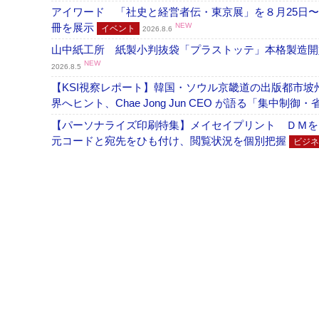
アイワード 「社史と経営者伝・東京展」を８月25日〜
冊を展示
NEW
イベント
2026.8.6
山中紙工所 紙製小判抜袋「プラストッテ」本格製造
NEW
2026.8.5
【KSI視察レポート】韓国・ソウル京畿道の出版都市坡
界へヒント、Chae Jong Jun CEO が語る「集中制御
【パーソナライズ印刷特集】メイセイプリント ＤＭを
元コードと宛先をひも付け、閲覧状況を個別把握
ビジネ