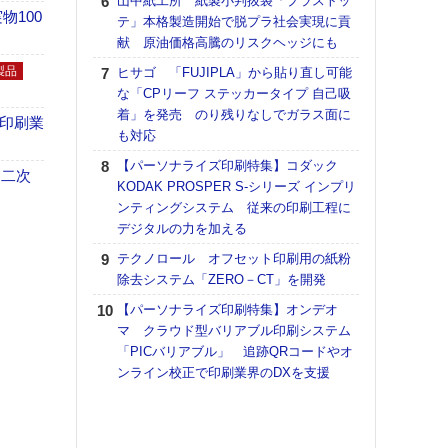
山中紙工所 紙製小判抜袋「プラストッ
理想
100
テ」本格製造開始で脱プラ社会実現に貢
刷向
献 原油価格高騰のリスクヘッジにも
ン 『
を７
製品
ヒサゴ 「FUJIPLA」から貼り直し可能
面の
な「CPリーフ ステッカータイプ 自己吸
対応
着」を発売 のり残りなしでガラス面に
の印刷業
も対応
KO
体製
【パーソナライズ印刷特集】コダック
 二次
KODAK PROSPER S-シリーズ インプリ
【ペ
ンティングシステム 従来の印刷工程に
ト】
デジタルの力を加える
アで
テクノロール オフセット印刷用の紙粉
【パ
除去システム「ZERO－CT」を開発
士フ
パン
【パーソナライズ印刷特集】オンデオ
書を
マ クラウド型バリアブル印刷システム
ツー
「PICバリアブル」 追跡QRコードやオ
トも
ンライン校正で印刷業界のDXを支援
富士
地・
付表