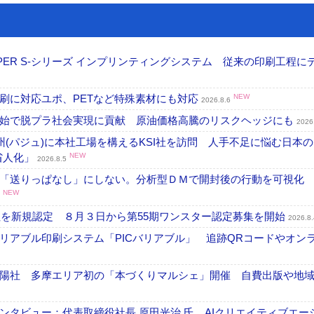
PER S-シリーズ インプリンティングシステム 従来の印刷工程に
刷に対応ユポ、PETなど特殊素材にも対応
NEW
2026.8.6
開始で脱プラ社会実現に貢献 原油価格高騰のリスクヘッジにも
2026
州(パジュ)に本社工場を構えるKSI社を訪問 人手不足に悩む日本
・省人化」
NEW
2026.8.5
「送りっぱなし」にしない。分析型ＤＭで開封後の行動を可視化
NEW
社を新規認定 ８月３日から第55期ワンスター認定募集を開始
2026.8.
リアブル印刷システム「PICバリアブル」 追跡QRコードやオン
陽社 多摩エリア初の「本づくりマルシェ」開催 自費出版や地
タビュー：代表取締役社長 原田光治 氏 AIクリエイティブエー