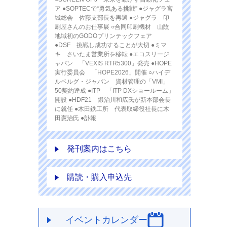
ア ●SOPTECで“勇気ある挑戦” ●ジャグラ宮
城総会 佐藤支部長を再選 ●ジャグラ 印
刷屋さんのお仕事展 ○合同印刷機材 山陰
地域初のGODOプリンテックフェア
●DSF 挑戦し成功することが大切 ●ミマ
キ さいたま営業所を移転 ●エコスリージ
ャパン 「VEXIS RTR5300」発売 ●HOPE
実行委員会 「HOPE2026」開催 ○ハイデ
ルベルグ・ジャパン 資材管理の「VMI」
50契約達成 ●ITP 「ITP DXショールーム」
開設 ●HDF21 鍛治川和広氏が新本部会長
に就任 ●木田鉄工所 代表取締役社長に木
田憲治氏 ●訃報
発刊案内はこちら
購読・購入申込先
イベントカレンダー