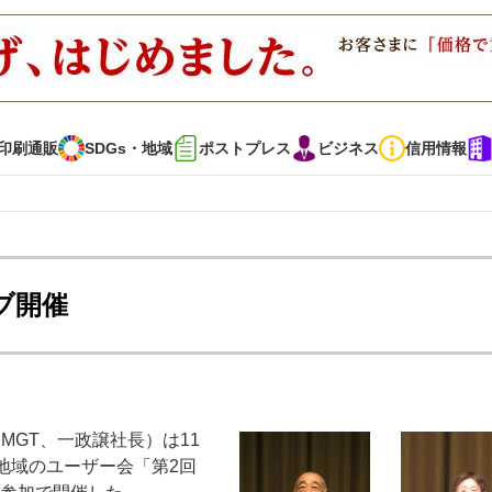
印刷通販
SDGs・地域
ポストプレス
ビジネス
信用情報
インタビュー
コレクション
ブ開催
通販
SDGs・地域
ポストプレス
ビジネス
イベント
信用情報
MGT、一政譲社長）は11
・多彩な商材～
JAPAN PACK 2023 特集
中古印刷機・製本機特集
地域のユーザー会「第2回