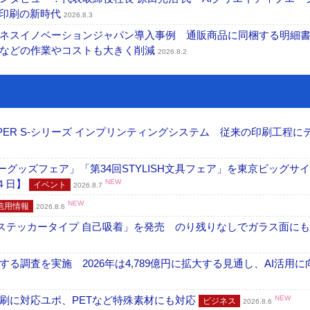
ズ印刷の新時代
2026.8.3
ネスイノベーションジャパン導入事例 通販商品に同梱する明細
成などの作業やコストも大きく削減
2026.8.2
PER S-シリーズ インプリンティングシステム 従来の印刷工程に
グッズフェア」「第34回STYLISH文具フェア」を東京ビッグサ
４日】
NEW
イベント
2026.8.7
NEW
信用情報
2026.8.6
フ ステッカータイプ 自己吸着」を発売 のり残りなしでガラス面に
調査を実施 2026年は4,789億円に拡大する見通し、AI活用に
刷に対応ユポ、PETなど特殊素材にも対応
NEW
ビジネス
2026.8.6