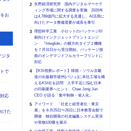
る
矢野経済研究所 国内デジタルマーケテ
ィング市場に関する調査を実施 2026年
DNP
書をお
は4,789億円に拡大する見通し、AI活用に
上の
向けたデータ整備需要が成長を牽引
意識
時代
理想科学工業 小ロットのパッケージ印
る組
刷向けインクジェットプリントエンジ
ン 『Integlide』の横方向タイプ２機種
【パ
を７月31日から受注開始、パッケージ側
量バ
デジタ
面のオンデマンドフルカラープリントに
特殊
対応
ホリゾ
【KSI視察レポート】韓国・ソウル京畿
で“Hor
イトで
道の出版都市坡州(パジュ)に本社工場を構
催へ～
えるKSI社を訪問 人手不足に悩む日本
TO
の印刷業界へヒント、Chae Jong Jun
スマ
CEO が語る「集中制御・省人化」
も対応
【K
アイワード 「社史と経営者伝・東京
道の
展」を８月25日〜26日に日本教育会館で
える
向けた
開催 独自開発の社史編集システム実演
の印刷
や実物100冊を展示
CE