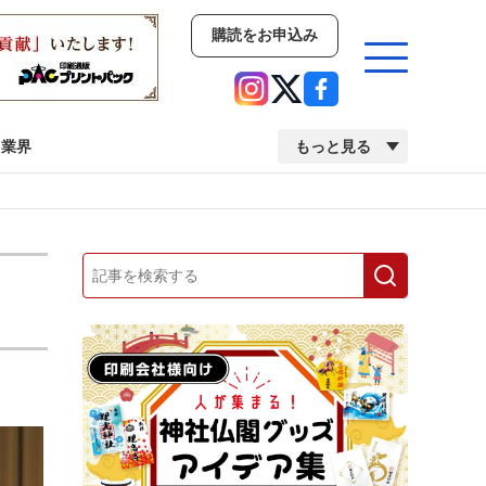
購読をお申込み
業界
もっと見る
新商品
イベント
市場・統計
人事・移転・異動・訃報
業界
市場・統計
人事・移転・異動・訃報
2022 見える化・MIS特集
2022 検査・校正特集