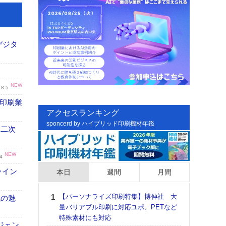
デジタ
NEW
.8.5
の印刷業
アクセスランキング
sponcerd by ハイブリッド印刷機材年鑑
 二次
NEW
4
ライン
本日
週間
月間
【パーソナライズ印刷特集】博伸社 大
日印
域の魅
量バリアブル印刷に対応ユポ、PETなど
た個
特殊素材にも対応
彰」
ジェン