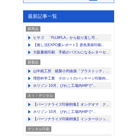
最新記事一覧
新商品
ヒサゴ 「FUJIPLA」から貼り直し可...
【推し活EXPO夏レポート】原色美術印刷...
大阪書籍印刷 手紙がパズルになるレターセ...
新製品
山中紙工所 紙製小判抜袋「プラストッテ」...
理想科学工業 小ロットのパッケージ印刷向...
ホリゾン 10月、びわこ工場内HIPで“...
ＡＩ・デジタル
【パーソナライズ印刷特集】オンデオマ ク...
ホリゾン 10月、びわこ工場内HIPで“...
【パーソナライズ印刷特集】インターロジッ...
デジタル印刷