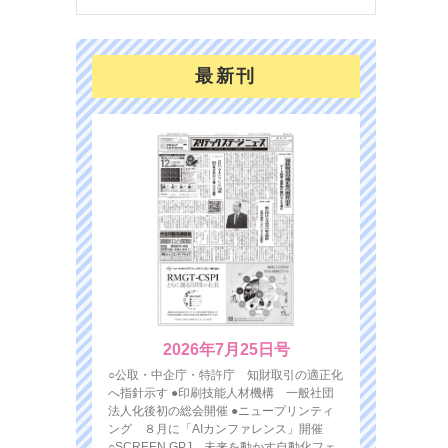
最新刊
2026年7月25日号
○公取・中企庁・特許庁 知財取引の適正化
へ指針示す ●印刷技能人材機構 一般社団
法人化後初の総会開催 ●ニュープリンティ
ング ８月に「AIカンファレンス」開催
○SCREEN GPJ 未来を動かす自動化フェ