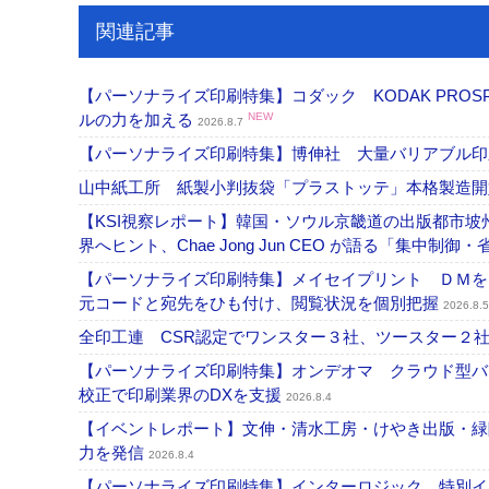
関連記事
【パーソナライズ印刷特集】コダック KODAK PROS
ルの力を加える
NEW
2026.8.7
【パーソナライズ印刷特集】博伸社 大量バリアブル印
山中紙工所 紙製小判抜袋「プラストッテ」本格製造
【KSI視察レポート】韓国・ソウル京畿道の出版都市坡
界へヒント、Chae Jong Jun CEO が語る「集中制御
【パーソナライズ印刷特集】メイセイプリント ＤＭを
元コードと宛先をひも付け、閲覧状況を個別把握
2026.8.5
全印工連 CSR認定でワンスター３社、ツースター２
【パーソナライズ印刷特集】オンデオマ クラウド型バ
校正で印刷業界のDXを支援
2026.8.4
【イベントレポート】文伸・清水工房・けやき出版・緑
力を発信
2026.8.4
【パーソナライズ印刷特集】インターロジック 特別イン