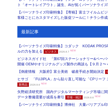
ト「オートレイアウト」誕生、AIが拓くパーソナライ
【パーソナライズ印刷特集】【寄稿】富士フイルムビジ
客様ごとにカスタマイズした販促ツールに！チラシ作
最新記事
【パーソナライズ印刷特集】コダック KODAK PROS
ルの力を加える
NEW
ビジネス
2026.8.7
ビジネスガイド社 「第67回ステーショナリー&ペーパー
開催 OEMやオリジナルグッズ製作の商談も【９月２〜
【倒産情報 大阪府】富士美術 破産手続き開始決定
ヒサゴ 「FUJIPLA」から貼り直し可能な「CPリー
NEW
新商品
2026.8.6
矢野経済研究所 国内デジタルマーケティング市場に関する
データ整備需要が成長を牽引
NEW
市場・統計
2026.8.6
【パーソナライズ印刷特集】博伸社 大量バリアブル印