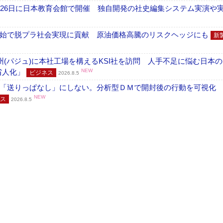
26日に日本教育会館で開催 独自開発の社史編集システム実演や実物
開始で脱プラ社会実現に貢献 原油価格高騰のリスクヘッジにも
新
州(パジュ)に本社工場を構えるKSI社を訪問 人手不足に悩む日本
・省人化」
NEW
ビジネス
2026.8.5
「送りっぱなし」にしない。分析型ＤＭで開封後の行動を可視化
NEW
ス
2026.8.5