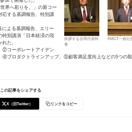
の参加で開催した。
に、世界へ彩りを。」の新コー
対応する基調報告、特別講
長による基調報告、エリー
の特別講演「日本経済の現
挨拶する吉岡代表幹
RMGT一政社
かれた。
事
ー
お問い合わせ
、②コーポレートアイデン
、④プロダクトラインアップ、⑤顧客満足度向上などの5つの
この記事をシェアする
X（旧Twitter）
リンクをコピー