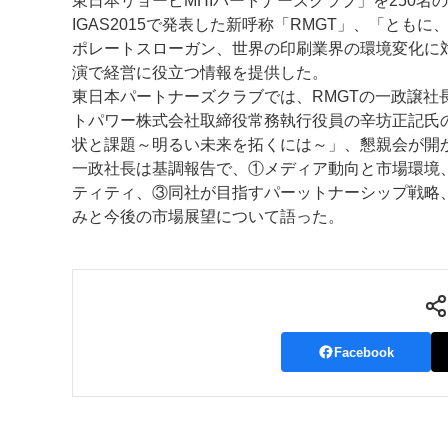
東日本リョービMHIパートナーズクラブ」を250名
IGAS2015で発表した新呼称「RMGT」、「とも
案内
ポレートスローガン、世界の印刷業界の環境変化に
演で経営に役立つ情報を提供した。
発刊案内
JFPI印刷用語集
印刷機材年鑑
東日本パートナーズクラブでは、RMGTの一政譲社
トパワー株式会社取締役常務執行役員の辛坊正記氏
運営
状と課題～明るい未来を拓くには～」、懇親会が開
会社案内
購読・購入申し込み
サイトポリシ
一政社長は基調報告で、①メディア動向と市場環境
ティティ、③同社が目指すパーットナーシップ戦略
みと今後の市場展望について語った。
Facebook