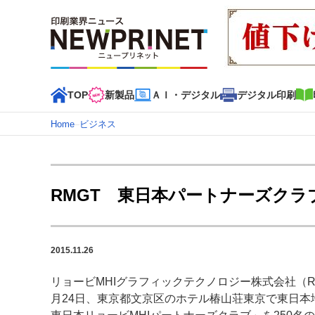
TOP
新製品
ＡＩ・デジタル
デジタル印刷
Home
–
ビジネス
インデックス
TOP
新着記事
特集記事
動画コンテンツ
RMGT 東日本パートナーズクラ
カテゴリー一覧
新商品
新製品
ＡＩ・デジタル
デジタル印刷
印刷
2015.11.26
特集記事カテゴリー一覧
リョービMHIグラフィックテクノロジー株式会社（R
特集・デジタル印刷 アイデアで勝負！ ～多様なビジネス
月24日、東京都文京区のホテル椿山荘東京で東日本
特集・デジタル印刷 ～ 新成長軌道を描く