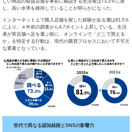
しい商品の取扱店舗を事前に確認する生活者は73.3％に達
特集・デジタル印刷 アイデアで勝負！ ～多様なビジネス・多彩な商材～
し、高い水準を維持していることが明らかになった。
JAPAN PACK 2023 特集
中古印刷機・製本機特集
2022 検査・校正特集
インターネット上で購入店舗を探した経験がある層は81.5％
特集・デジタル印刷 ～ 新成長軌道を描く
に上り、４年前の調査から4.7ポイント上昇している。生活
者が実店舗へ足を運ぶ前に、オンラインで「どこで買える
案内
か」を特定する行動は、現代の購買プロセスにおいて不可欠
発刊案内
JFPI印刷用語集
印刷機材年鑑
な要素となっている。
運営
会社案内
購読・購入申し込み
サイトポリシー
お問い合わせ
世代で異なる認知経路とSNSの影響力