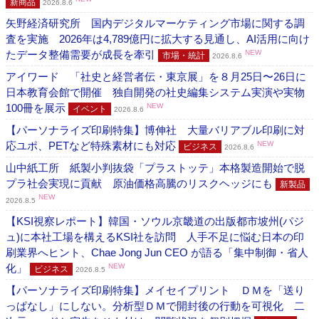
新商品
2026.8.6
矢野経済研究所 国内デジタルマーケティング市場に関する調
査を実施 2026年は4,789億円に拡大する見通し、AI活用に向け
たデータ整備需要が成長を牽引
NEW
市場・統計
2026.8.6
アイワード 「社史と経営者伝・東京展」を８月25日〜26日に
日本教育会館で開催 独自開発の社史編集システム実演や実物
100冊を展示
NEW
イベント
2026.8.6
【パーソナライズ印刷特集】博伸社 大量バリアブル印刷に対
応ユポ、PETなど特殊素材にも対応
NEW
ビジネス
2026.8.6
山中紙工所 紙製小判抜袋「プラストッテ」本格製造開始で脱
プラ社会実現に貢献 原油価格高騰のリスクヘッジにも
新製品
NEW
2026.8.5
【KSI視察レポート】韓国・ソウル京畿道の出版都市坡州(パジ
ュ)に本社工場を構えるKSI社を訪問 人手不足に悩む日本の印
刷業界へヒント、Chae Jong Jun CEO が語る「集中制御・省人
化」
NEW
ビジネス
2026.8.5
【パーソナライズ印刷特集】メイセイプリント ＤＭを「送り
っぱなし」にしない。分析型ＤＭで開封後の行動を可視化 二