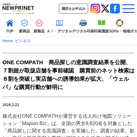
購読をお申込み
TOP
新商品
新製品
ＡＩ・デジタル
デジタル印刷
印刷通販
SDGs・地域
ポ
Home
–
ビジネス
インデックス
ONE COMPATH 商品探しの意識調査結果を公開、
TOP
新着記事
特集記事
動画コンテンツ
７割超が取扱店舗を事前確認 購買前のネット検索は
インタビュー
コレクション
８割を突破し実店舗への誘導効果が拡大、「ウェル
カテゴリー一覧
パ」な購買行動が鮮明に
新商品
新製品
ＡＩ・デジタル
デジタル印刷
印刷通販
SDGs・地域
ポストプレス
ビジネス
イベント
信用情報
業界
2026.2.22
市場・統計
人事・移転・異動・訃報
株式会社ONE COMPATHが運営する法人向け地図ソリュー
ション「Mapion Biz」は、全国の男女9,820名を対象とした
特集記事カテゴリー一覧
「商品探しに関する意識調査」を実施した。調査の結果、欲
2022 見える化・MIS特集