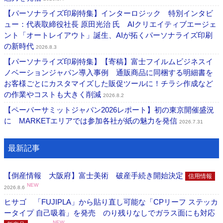
【パーソナライズ印刷特集】インターロジック 特別インタビ
ュー：代表取締役社長 原田光治 氏 AIクリエイティブエージェ
ント「オートレイアウト」誕生、AIが拓くパーソナライズ印刷
の新時代
2026.8.3
【パーソナライズ印刷特集】【寄稿】富士フイルムビジネスイ
ノベーションジャパン導入事例 通販商品に同梱する明細書を
お客様ごとにカスタマイズした販促ツールに！チラシ作成など
の作業やコストも大きく削減
2026.8.2
【ペーパーサミットジャパン2026レポート】初の東京開催盛況
に MARKETエリアでは参加各社が紙の魅力を発信
2026.7.31
最新記事
【倒産情報 大阪府】富士美術 破産手続き開始決定
信用情報
NEW
2026.8.6
ヒサゴ 「FUJIPLA」から貼り直し可能な「CPリーフ ステッカ
ータイプ 自己吸着」を発売 のり残りなしでガラス面にも対応
NEW