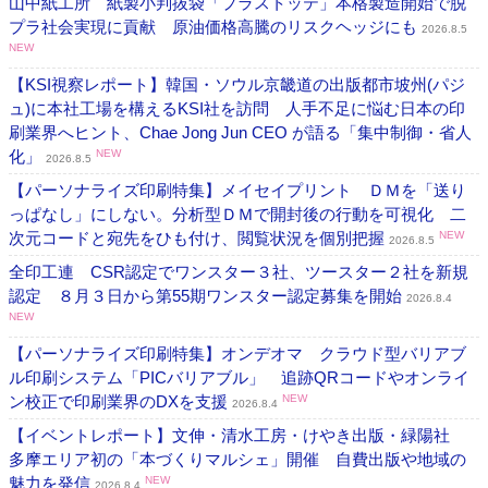
山中紙工所 紙製小判抜袋「プラストッテ」本格製造開始で脱
プラ社会実現に貢献 原油価格高騰のリスクヘッジにも
2026.8.5
NEW
【KSI視察レポート】韓国・ソウル京畿道の出版都市坡州(パジ
ュ)に本社工場を構えるKSI社を訪問 人手不足に悩む日本の印
刷業界へヒント、Chae Jong Jun CEO が語る「集中制御・省人
化」
NEW
2026.8.5
【パーソナライズ印刷特集】メイセイプリント ＤＭを「送り
っぱなし」にしない。分析型ＤＭで開封後の行動を可視化 二
次元コードと宛先をひも付け、閲覧状況を個別把握
NEW
2026.8.5
全印工連 CSR認定でワンスター３社、ツースター２社を新規
認定 ８月３日から第55期ワンスター認定募集を開始
2026.8.4
NEW
【パーソナライズ印刷特集】オンデオマ クラウド型バリアブ
ル印刷システム「PICバリアブル」 追跡QRコードやオンライ
ン校正で印刷業界のDXを支援
NEW
2026.8.4
【イベントレポート】文伸・清水工房・けやき出版・緑陽社
多摩エリア初の「本づくりマルシェ」開催 自費出版や地域の
魅力を発信
NEW
2026.8.4